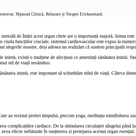
prenoriat, Hipnoză Clinică, Relaxare și Terapie Ericksoniană.
e metodă de întări acest organ cheie are o importanță majoră. Inima este 
. În ciuda funcțiilor cruciale, sistemul cardiovascular este expus la nume
nt alegerile noastre, deși adesea nu realizăm că suntem principalii respo
e inimii, există o mulțime de afecțiuni ce amenință sănătatea inimii. Stud
nui stil de viață nesănătos.
sănătatea inimii, este important să schimbăm stilul de viață. Câteva dintr
 care au rezistat probei timpului, precum yoga, meditația mindfulness sa
irea complicațiilor cardiace. De la stimularea circulației sângelui până l
t avea efecte nebănuite în susținerea și protejarea acestui organ esențial.