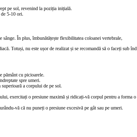
pt pe sol, revenind la poziția inițială.
a de 5-10 ori.
 sânge. În plus, îmbunătățește flexibilitatea coloanei vertebrale,
acă. Totuși, nu este ușor de realizat și se recomandă să o faceți sub înd
pe pământ cu picioarele.
 îndreptate spre umeri.
a superioară a corpului de pe sol.
sului, exercitați o presiune maximă și ridicați-vă corpul pentru a forma o
igurându-vă că nu puneți o presiune excesivă pe gât sau pe umeri.