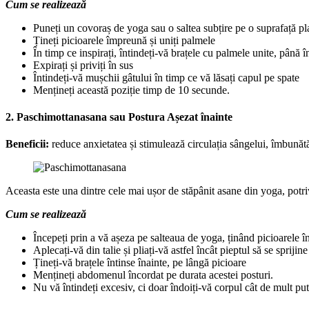
Cum se realizează
Puneți un covoraș de yoga sau o saltea subțire pe o suprafață pla
Țineți picioarele împreună și uniți palmele
În timp ce inspirați, întindeți-vă brațele cu palmele unite, până 
Expirați și priviți în sus
Întindeți-vă mușchii gâtului în timp ce vă lăsați capul pe spate
Mențineți această poziție timp de 10 secunde.
2. Paschimottanasana sau Postura Așezat înainte
Beneficii:
reduce anxietatea și stimulează circulația sângelui, îmbunătă
Aceasta este una dintre cele mai ușor de stăpânit asane din yoga, potri
Cum se realizează
Începeți prin a vă așeza pe salteaua de yoga, ținând picioarele în
Aplecați-vă din talie și pliați-vă astfel încât pieptul să se spriji
Țineți-vă brațele întinse înainte, pe lângă picioare
Mențineți abdomenul încordat pe durata acestei posturi.
Nu vă întindeți excesiv, ci doar îndoiți-vă corpul cât de mult pute