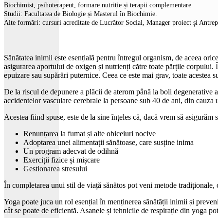
Biochimist, psihoterapeut, formare nutriție și terapii complementare
Studii: Facultatea de Biologie și Masterul în Biochimie.
Alte formări: cursuri acreditate de Lucrător Social, Manager proiect și Antre
Sănătatea inimii este esențială pentru întregul organism, de aceea oric
asigurarea aportului de oxigen și nutrienți către toate părțile corpului
epuizare sau supărări puternice. Ceea ce este mai grav, toate acestea su
De la riscul de depunere a plăcii de aterom până la boli degenerative al
accidentelor vasculare cerebrale la persoane sub 40 de ani, din cauza u
Acestea fiind spuse, este de la sine înțeles că, dacă vrem să asigurăm 
Renunțarea la fumat și alte obiceiuri nocive
Adoptarea unei alimentații sănătoase, care susține inima
Un program adecvat de odihnă
Exerciții fizice și mișcare
Gestionarea stresului
În completarea unui stil de viață sănătos pot veni metode tradiționale,
Yoga poate juca un rol esențial în menținerea sănătății inimii și preven
cât se poate de eficientă. Asanele și tehnicile de respirație din yoga po