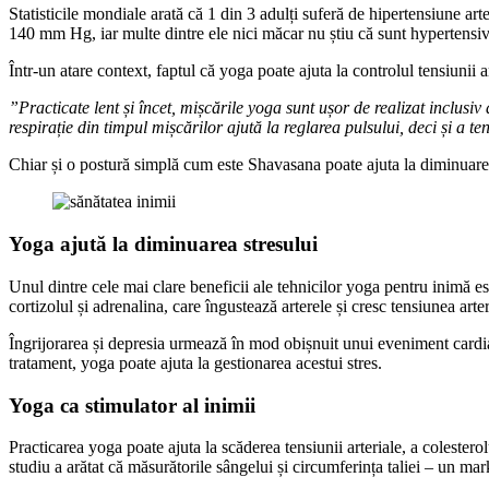
Statisticile mondiale arată că 1 din 3 adulți suferă de hipertensiune ar
140 mm Hg, iar multe dintre ele nici măcar nu știu că sunt hypertensiv
Într-un atare context, faptul că yoga poate ajuta la controlul tensiunii a
”Practicate lent și încet, mișcările yoga sunt ușor de realizat inclusiv
respirație din timpul mișcărilor ajută la reglarea pulsului, deci și a ten
Chiar și o postură simplă cum este Shavasana poate ajuta la diminuarea
Yoga ajută la diminuarea stresului
Unul dintre cele mai clare beneficii ale tehnicilor yoga pentru inimă e
cortizolul și adrenalina, care îngustează arterele și cresc tensiunea ar
Îngrijorarea și depresia urmează în mod obișnuit unui eveniment cardia
tratament, yoga poate ajuta la gestionarea acestui stres.
Yoga ca stimulator al inimii
Practicarea yoga poate ajuta la scăderea tensiunii arteriale, a colesterol
studiu a arătat că măsurătorile sângelui și circumferința taliei – un mar