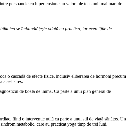
dintre persoanele cu hipertensiune au valori ale tensiunii mai mari de
bilitatea se îmbunătățește odată cu practica, iar exercițiile de
ovoca o cascadă de efecte fizice, inclusiv eliberarea de hormoni precum
 acest stres.
iagnosticul de boală de inimă. Ca parte a unui plan general de
rdiac, fiind o intervenție utilă ca parte a unui stil de viață sănătos. Un
u sindrom metabolic, care au practicat yoga timp de trei luni.