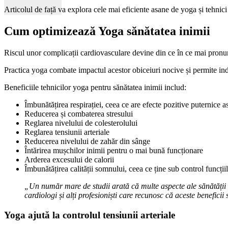
Articolul de față va explora cele mai eficiente asane de yoga și tehnici 
Cum optimizează Yoga sănătatea inimii
Riscul unor complicații cardiovasculare devine din ce în ce mai pronunța
Practica yoga combate impactul acestor obiceiuri nocive și permite indiv
Beneficiile tehnicilor yoga pentru sănătatea inimii includ:
Îmbunătățirea respirației, ceea ce are efecte pozitive puternice a
Reducerea și combaterea stresului
Reglarea nivelului de colesterolului
Reglarea tensiunii arteriale
Reducerea nivelului de zahăr din sânge
Întărirea mușchilor inimii pentru o mai bună funcționare
Arderea excesului de calorii
Îmbunătățirea calității somnului, ceea ce ține sub control funcții
„Un număr mare de studii arată că multe aspecte ale sănătății c
cardiologi și alți profesioniști care recunosc că aceste beneficii 
Yoga ajută la controlul tensiunii arteriale