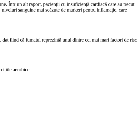
ne. Într-un alt raport, pacienții cu insuficiență cardiacă care au trecut
a, niveluri sanguine mai scăzute de markeri pentru inflamație, care
 dat fiind că fumatul reprezintă unul dintre cei mai mari factori de risc
rcițiile aerobice.