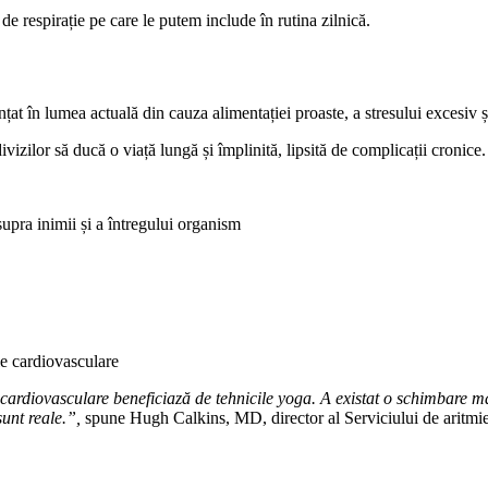
de respirație pe care le putem include în rutina zilnică.
t în lumea actuală din cauza alimentației proaste, a stresului excesiv și
izilor să ducă o viață lungă și împlinită, lipsită de complicații cronice.
supra inimii și a întregului organism
le cardiovasculare
ardiovasculare beneficiază de tehnicile yoga. A existat o schimbare maj
sunt reale.”,
spune Hugh Calkins, MD, director al Serviciului de aritmi