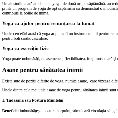
Un alt studiu a arătat tehnicile yoga, de două ori pe săptămână, au redus 
printr-un program de yoga de opt săptămâni au demonstrat o îmbunătățire
contribuie la bolile de inimă.
Yoga ca ajutor pentru renunțarea la fumat
Unele cercetări arată că yoga ar putea fi un instrument util pentru renun
pentru boli cardiovasculare.
Yoga ca exercițiu fizic
Yoga poate îmbunătăți, de asemenea, flexibilitatea, forța musculară și 
Asane pentru sănătatea inimii
Există sute de poziții diferite de yoga, numite asane, care vizează dife
Unele dintre cele mai utile asane de yoga pentru sănătatea inimii sunt
1. Tadasana sau Postura Muntelui
Beneficii:
îmbunătățește postura corpului, stimulează circulația sângelui