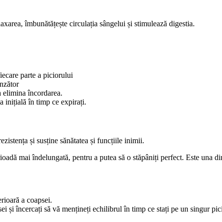
axarea, îmbunătățește circulația sângelui și stimulează digestia.
iecare parte a piciorului
nzător
a elimina încordarea.
 inițială în timp ce expirați.
stența și susține sănătatea și funcțiile inimii.
ioadă mai îndelungată, pentru a putea să o stăpâniți perfect. Este una din
erioară a coapsei.
ei și încercați să vă mențineți echilibrul în timp ce stați pe un singur pic