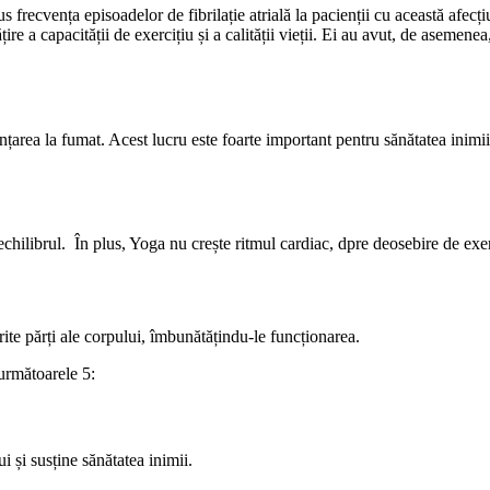
frecvența episoadelor de fibrilație atrială la pacienții cu această afecțiu
 a capacității de exercițiu și a calității vieții. Ei au avut, de asemene
țarea la fumat. Acest lucru este foarte important pentru sănătatea inimii,
echilibrul. În plus, Yoga nu crește ritmul cardiac, dpre deosebire de exe
rite părți ale corpului, îmbunătățindu-le funcționarea.
 următoarele 5:
 și susține sănătatea inimii.