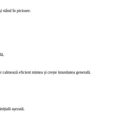
i stând în picioare.
lă,
r calmează eficient mintea și crește imunitatea generală.
nițială așezată.