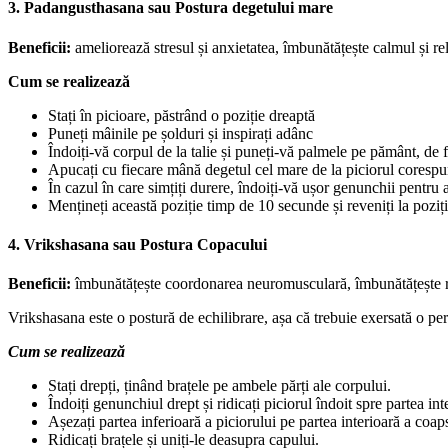
3. Padangusthasana sau Postura degetului mare
Beneficii:
ameliorează stresul și anxietatea, îmbunătățește calmul și rel
Cum se realizează
Stați în picioare, păstrând o poziție dreaptă
Puneți mâinile pe șolduri și inspirați adânc
Îndoiți-vă corpul de la talie și puneți-vă palmele pe pământ, de f
Apucați cu fiecare mână degetul cel mare de la piciorul corespu
În cazul în care simțiți durere, îndoiți-vă ușor genunchii pentru 
Mențineți această poziție timp de 10 secunde și reveniți la poziția
4. Vrikshasana sau Postura Copacului
Beneficii:
îmbunătățește coordonarea neuromusculară, îmbunătățește rezi
Vrikshasana este o postură de echilibrare, așa că trebuie exersată o per
Cum se realizează
Stați drepți, ținând brațele pe ambele părți ale corpului.
Îndoiți genunchiul drept și ridicați piciorul îndoit spre partea int
Așezați partea inferioară a piciorului pe partea interioară a coaps
Ridicați brațele și uniți-le deasupra capului.