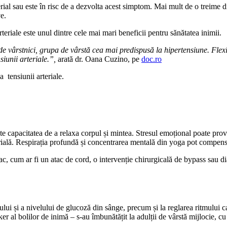
terial sau este în risc de a dezvolta acest simptom. Mai mult de o treime 
e.
rteriale este unul dintre cele mai mari beneficii pentru sănătatea inimii.
 de vârstnici, grupa de vârstă cea mai predispusă la hipertensiune. Flexi
siunii arteriale.”,
arată dr. Oana Cuzino, pe
doc.ro
 tensiunii arteriale.
ste capacitatea de a relaxa corpul și mintea. Stresul emoțional poate pr
terială. Respirația profundă și concentrarea mentală din yoga pot compensa
c, cum ar fi un atac de cord, o intervenție chirurgicală de bypass sau d
ului și a nivelului de glucoză din sânge, precum și la reglarea ritmului ca
ker al bolilor de inimă – s-au îmbunătățit la adulții de vârstă mijlocie, c