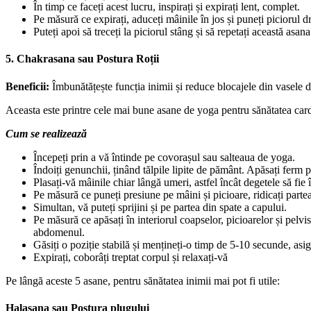
În timp ce faceți acest lucru, inspirați și expirați lent, complet.
Pe măsură ce expirați, aduceți mâinile în jos și puneți piciorul dre
Puteți apoi să treceți la piciorul stâng și să repetați această asan
5. Chakrasana sau Postura Roții
Beneficii:
Îmbunătățește funcția inimii și reduce blocajele din vasele de
Aceasta este printre cele mai bune asane de yoga pentru sănătatea cardi
Cum se realizează
Începeți prin a vă întinde pe covorașul sau salteaua de yoga.
Îndoiți genunchii, ținând tălpile lipite de pământ. Apăsați ferm 
Plasați-vă mâinile chiar lângă umeri, astfel încât degetele să fie
Pe măsură ce puneți presiune pe mâini și picioare, ridicați parte
Simultan, vă puteți sprijini și pe partea din spate a capului.
Pe măsură ce apăsați în interiorul coapselor, picioarelor și pelvi
abdomenul.
Găsiți o poziție stabilă și mențineți-o timp de 5-10 secunde, as
Expirați, coborâți treptat corpul și relaxați-vă
Pe lângă aceste 5 asane, pentru sănătatea inimii mai pot fi utile:
Halasana sau Postura plugului