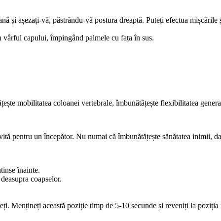
nă și așezați-vă, păstrându-vă postura dreaptă. Puteți efectua mișcările ș
în vârful capului, împingând palmele cu fața în sus.
țește mobilitatea coloanei vertebrale, îmbunătățește flexibilitatea genera
vită pentru un începător. Nu numai că îmbunătățește sănătatea inimii, da
tinse înainte.
ne deasupra coapselor.
ți. Mențineți această poziție timp de 5-10 secunde și reveniți la poziția i