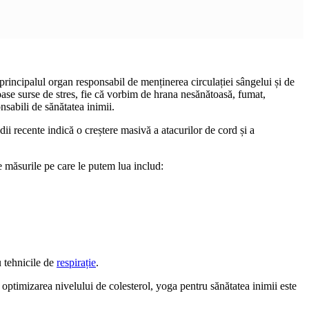
principalul organ responsabil de menținerea circulației sângelui și de
roase surse de stres, fie că vorbim de hrana nesănătoasă, fumat,
nsabili de sănătatea inimii.
ii recente indică o creștere masivă a atacurilor de cord și a
e măsurile pe care le putem lua includ:
u tehnicile de
respirație
.
a optimizarea nivelului de colesterol, yoga pentru sănătatea inimii este