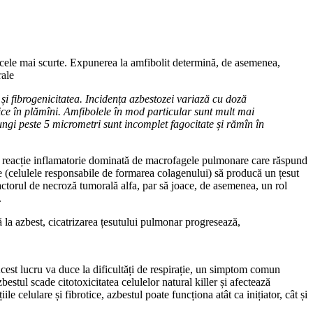
t cele mai scurte. Expunerea la amfibolit determină, de asemenea,
rale
 și fibrogenicitatea. Incidența azbestozei variază cu doză
enice în plămîni. Amfibolele în mod particular sunt mult mai
ngi peste 5 micrometri sunt incomplet fagocitate și rămîn în
 o reacție inflamatorie dominată de macrofagele pulmonare care răspund
ele (celulele responsabile de formarea colagenului) să producă un țesut
 factorul de necroză tumorală alfa, par să joace, de asemenea, un rol
.
ă la azbest, cicatrizarea țesutului pulmonar progresează,
cest lucru va duce la dificultăți de respirație, un simptom comun
stul scade citotoxicitatea celulelor natural killer și afectează
e celulare și fibrotice, azbestul poate funcționa atât ca inițiator, cât și