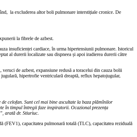
rând, la excluderea altor boli pulmonare interstițiale cronice. De
xpunerii la fibrele de azbest.
cauza insuficienței cardiace, în urma hipertensiunii pulmonare. Istoricul
t al durerii localizate sau dispneea și apoi iradierea durerii către
, veruci de azbest, expansiune redusă a toracelui din cauza bolii
ugulară, hipertrofie ventriculară dreaptă, reflux hepatojugular,
e de celofan. Sunt cel mai bine ascultate la baza plămînilor
tate în timpul întregii faze inspiratorii. Ocazional prezența
”, arată dr. Stiuriuc.
ndă (FEV1), capacitatea pulmonară totală (TLC), capacitatea reziduală