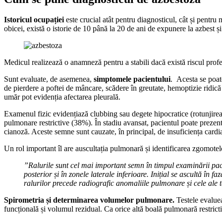
Istoricul ocupației
este crucial atât pentru diagnosticul, cât și pentru
obicei, există o istorie de 10 până la 20 de ani de expunere la azbest ș
Medicul realizează o anamneză pentru a stabili dacă există riscul profe
Sunt evaluate, de asemenea,
simptomele pacientului
. Acesta se poate
de pierdere a poftei de mâncare, scădere în greutate, hemoptizie ridică
umăr pot evidenția afectarea pleurală.
Examenul fizic evidențiază clubbing sau degete hipocratice (rotunjirea 
pulmonare restrictive (38%). În stadiu avansat, pacientul poate prezen
cianoză. Aceste semne sunt cauzate, în principal, de insuficiența cardi
Un rol important îl are auscultația pulmonară și identificarea zgomotelo
”Ralurile sunt cel mai important semn în timpul examinării pacie
posterior și în zonele laterale inferioare. Inițial se ascultă în fa
ralurilor precede radiografic anomaliile pulmonare și cele ale tes
Spirometria și determinarea volumelor pulmonare.
Testele evaluea
funcțională și volumul rezidual. Ca orice altă boală pulmonară restric