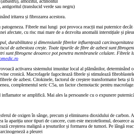
l (albastru), amozitul, actinolitul
ul, antigoritul (translucid verde sau negru)
nând iritarea și fibrozarea acestora.
 cu patogeneza. Fibrele mai lungi pot provoca reacții mai puternice decâ
ei afectate, cu risc mai mare de a dezvolta anomalii interstițiale și pleu
pul, durabilitatea și dimensiunile fibrelor influențează carcinogenitatea
riscul de azbestoza crește. Toate tipurile de fibre de azbest sunt fibrog
ri sunt fibrogene deoarece pot penetra membranele celulare. Fibrele lu
omedic.ro
provoacă activarea sistemului imunitar local al plămânilor, determinând
 devine cronică. Macrofagele fagocitează fibrele și stimulează fibroblast
 fibrele de azbest. Citokinele, factorul de creștere transformator beta și
semenea, complementul seric C5a, un factor chemotactic pentru macrofage
sul inflamator se amplifică. Mai ales la persoanele cu o expunere puternic
nsferul de oxigen în sânge, precum și eliminarea dioxidului de carbon. A
 la apariția unor tipuri de cancere, cum este mezoteliomul, deoarece azbe
ază creșterea malignă a țesuturilor și formarea de tumori. Pe lângă reacțiil
carcinogeneză a pleurei