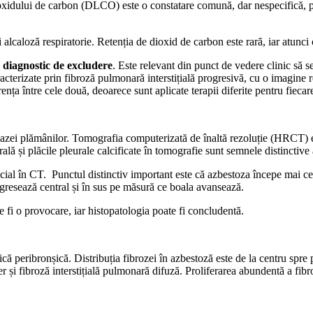
oxidului de carbon (DLCO) este o constatare comună, dar nespecifică, pe
alcaloză respiratorie. Retenția de dioxid de carbon este rară, iar atunci c
n
diagnostic de excludere
. Este relevant din punct de vedere clinic să 
cterizate prin fibroză pulmonară interstițială progresivă, cu o imagine re
nța între cele două, deoarece sunt aplicate terapii diferite pentru fiecare
ul bazei plămânilor. Tomografia computerizată de înaltă rezoluție (HRCT)
urală și plăcile pleurale calcificate în tomografie sunt semnele distinctive 
cial în CT. Punctul distinctiv important este că azbestoza începe mai ce
rogresează central și în sus pe măsură ce boala avansează.
 fi o provocare, iar histopatologia poate fi concludentă.
stică peribronșică. Distribuția fibrozei în azbestoză este de la centru spr
er și fibroză interstițială pulmonară difuză. Proliferarea abundentă a fibr