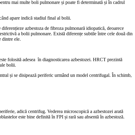
ntru mai multe boli pulmonare și poate fi determinată și în cadrul
ând apare indică stadiul final al bolii.
se diferențieze azbestoza de fibroza pulmonară idiopatică, deoarece
strictivă a bolii pulmonare. Există diferențe subtile între cele două din
 dintre ele.
 este folosită adesea în diagnosticarea azbestozei. HRCT prezintă
ale bolii.
ntral și se disipează periferic urmând un model centrifugal. În schimb,
e periferie, adică centrifug. Vederea microscopică a azbestozei arată
oblastelor este bine definită în FPI și rară sau absentă în azbestoză.