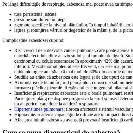
Pe lângă dificultățile de respirație, azbestoza mai poate avea ca simpt
tuse persistentă, uscată
presiune sau durere în piept
zgomote specifice la nivelul plămânilor, în timpul inhalării aerul
lățirea și rotunjirea vârfurilor degetelor de la mâini și de la picio
Complicațiile azbestozei cuprind:
Risc crescut de a dezvolta cancer pulmonar, care poate apărea l
datorită efectului aditiv al azbestului și al fumului de țigară.
carcinomul cu celule scuamoase în aproximativ 42% din cazuri, ia
inferiori. Mezoteliomul pleural este frecvent, dar este mai puț
epidemiologice au arătat că mai mult de 80% din cazurile de me
Studiile au arătat că azbestoza este legată și de alte tipuri de canc
Acumularea de lichid în jurul plămânilor, cunoscută sub numele 
formarea plăcilor pleurale. Revărsatul este în general bilateral 
Insuficiență respiratorie: azbestoza este o boală pulmonară restri
Pacienții se plâng de dispnee progresivă la efort și tuse. Deteri
un alt pericol care duce la acidoză respiratorie.
Hipertensiunea pulmonară:
fibroza afectează sistemul vascular 
Hipoxemie: scăderea capacității de difuzie are un impact direct
Afectarea inimii: azbestoza avansată provoacă insuficiență card
Cum se pune diagnosticul de azbestoză