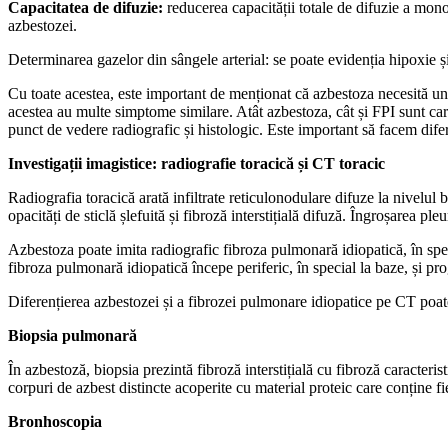
Capacitatea de difuzie:
reducerea capacității totale de difuzie a mon
azbestozei.
Determinarea gazelor din sângele arterial: se poate evidenția hipoxie și 
Cu toate acestea, este important de menționat că azbestoza necesită u
acestea au multe simptome similare. Atât azbestoza, cât și FPI sunt cara
punct de vedere radiografic și histologic. Este important să facem difere
Investigații imagistice: radiografie toracică și CT toracic
Radiografia toracică arată infiltrate reticulonodulare difuze la nivel
opacități de sticlă șlefuită și fibroză interstițială difuză. Îngroșarea ple
Azbestoza poate imita radiografic fibroza pulmonară idiopatică, în spe
fibroza pulmonară idiopatică începe periferic, în special la baze, și p
Diferențierea azbestozei și a fibrozei pulmonare idiopatice pe CT poate
Biopsia pulmonară
În azbestoză, biopsia prezintă fibroză interstițială cu fibroză caracteri
corpuri de azbest distincte acoperite cu material proteic care conține fi
Bronhoscopia