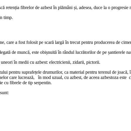
ă retenția fibrelor de azbest în plămâni și, adesea, duce la o progresie m
în timp.
e, care a fost folosit pe scară largă în trecut pentru producerea de ciment,
egată de muncă, este obișnuită în rândul lucrătorilor de pe șantierele na
eori în medii cu azbest: electricienii, zidarii, pictorii.
ului pentru suprafețele drumurilor, ca material pentru terenul de joacă, 
nelor care lucrează, în mod uzual, cu azbest, de aceea azbestoza este c
 cu fibrele de tip serpentin.
 sunt: