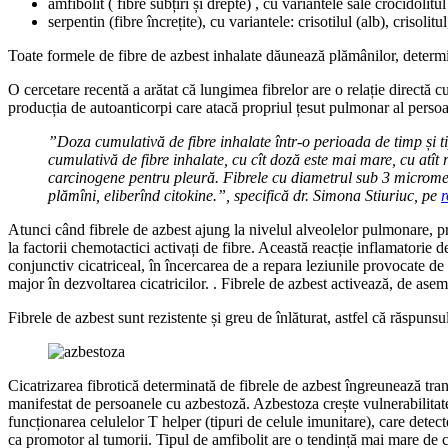
amfibolit ( fibre subțiri și drepte) , cu variantele sale crocidolitu
serpentin (fibre încrețite), cu variantele: crisotilul (alb), crisolit
Toate formele de fibre de azbest inhalate dăunează plămânilor, determi
O cercetare recentă a arătat că lungimea fibrelor are o relație directă
producția de autoanticorpi care atacă propriul țesut pulmonar al persoan
”Doza cumulativă de fibre inhalate într-o perioada de timp și ti
cumulativă de fibre inhalate, cu cît doză este mai mare, cu atît 
carcinogene pentru pleură. Fibrele cu diametrul sub 3 micromet
plămîni, eliberînd citokine.”, specifică dr. Simona Stiuriuc, pe
r
Atunci când fibrele de azbest ajung la nivelul alveolelor pulmonare, 
la factorii chemotactici activați de fibre. Această reacție inflamatorie
conjunctiv cicatriceal, în încercarea de a repara leziunile provocate de
major în dezvoltarea cicatricilor. . Fibrele de azbest activează, de a
Fibrele de azbest sunt rezistente și greu de înlăturat, astfel că răspun
Cicatrizarea fibrotică determinată de fibrele de azbest îngreunează tra
manifestat de persoanele cu azbestoză. Azbestoza crește vulnerabilitatea
funcționarea celulelor T helper (tipuri de celule imunitare), care detecte
ca promotor al tumorii. Tipul de amfibolit are o tendință mai mare de 