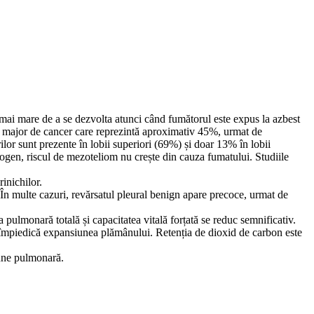
mai mare de a se dezvolta atunci când fumătorul este expus la azbest
pul major de cancer care reprezintă aproximativ 45%, urmat de
or sunt prezente în lobii superiori (69%) și doar 13% în lobii
ogen, riscul de mezoteliom nu crește din cauza fumatului. Studiile
rinichilor.
În multe cazuri, revărsatul pleural benign apare precoce, urmat de
a pulmonară totală și capacitatea vitală forțată se reduc semnificativ.
ală împiedică expansiunea plămânului. Retenția de dioxid de carbon este
iune pulmonară.