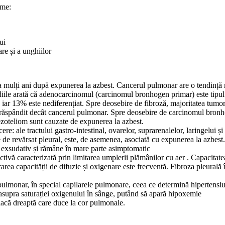
ome:
ui
are și a unghiilor
a mulți ani după expunerea la azbest. Cancerul pulmonar are o tendință 
 Studiile arată că adenocarcinomul (carcinomul bronhogen primar) este ti
r 13% este nediferențiat. Spre deosebire de fibroză, majoritatea tumoril
in răspândit decât cancerul pulmonar. Spre deosebire de carcinomul bronh
zoteliom sunt cauzate de expunerea la azbest.
ere: ale tractului gastro-intestinal, ovarelor, suprarenalelor, laringelui și 
de revărsat pleural, este, de asemenea, asociată cu expunerea la azbest.
și exsudativ și rămâne în mare parte asimptomatic
ctivă caracterizată prin limitarea umplerii plămânilor cu aer . Capacitate
orarea capacității de difuzie și oxigenare este frecventă. Fibroza pleur
pulmonar, în special capilarele pulmonare, ceea ce determină hipertens
 asupra saturației oxigenului în sânge, putând să apară hipoxemie
iacă dreaptă care duce la cor pulmonale.