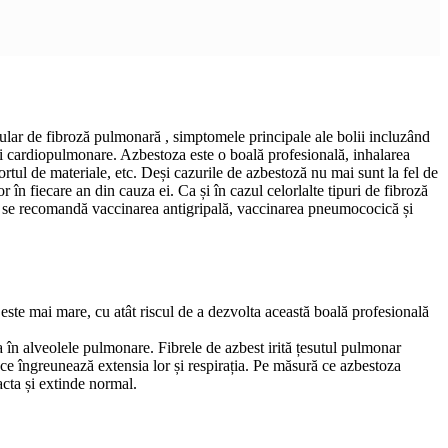
cular de fibroză pulmonară , simptomele principale ale bolii incluzând
boli cardiopulmonare. Azbestoza este o boală profesională, inhalarea
ortul de materiale, etc. Deși cazurile de azbestoză nu mai sunt la fel de
n fiecare an din cauza ei. Ca și în cazul celorlalte tipuri de fibroză
eea se recomandă vaccinarea antigripală, vaccinarea pneumococică și
este mai mare, cu atât riscul de a dezvolta această boală profesională
ca în alveolele pulmonare. Fibrele de azbest irită țesutul pulmonar
 ce îngreunează extensia lor și respirația. Pe măsură ce azbestoza
acta și extinde normal.