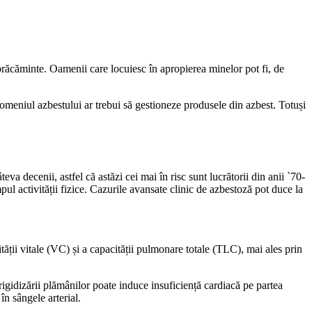
brăcăminte. Oamenii care locuiesc în apropierea minelor pot fi, de
n domeniul azbestului ar trebui să gestioneze produsele din azbest. Totuși
 decenii, astfel că astăzi cei mai în risc sunt lucrătorii din anii `70-
pul activității fizice. Cazurile avansate clinic de azbestoză pot duce la
ății vitale (VC) și a capacității pulmonare totale (TLC), mai ales prin
rigidizării plămânilor poate induce insuficiență cardiacă pe partea
în sângele arterial.