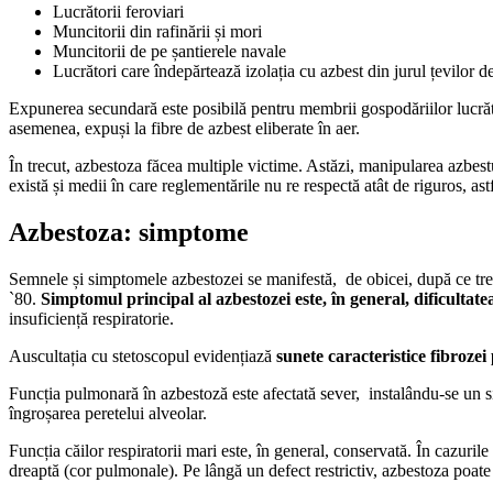
Lucrătorii feroviari
Muncitorii din rafinării și mori
Muncitorii de pe șantierele navale
Lucrători care îndepărtează izolația cu azbest din jurul țevilor d
Expunerea secundară este posibilă pentru membrii gospodăriilor lucrăto
asemenea, expuși la fibre de azbest eliberate în aer.
În trecut, azbestoza făcea multiple victime. Astăzi, manipularea azbestul
există și medii în care reglementările nu re respectă atât de riguros, ast
Azbestoza: simptome
Semnele și simptomele azbestozei se manifestă, de obicei, după ce trece 
`80.
Simptomul principal al azbestozei este, în general, dificultate
insuficiență respiratorie.
Auscultația cu stetoscopul evidențiază
sunete caracteristice fibroze
Funcția pulmonară în azbestoză este afectată sever, instalându-se un si
îngroșarea peretelui alveolar.
Funcția căilor respiratorii mari este, în general, conservată. În cazuri
dreaptă (cor pulmonale). Pe lângă un defect restrictiv, azbestoza poate 