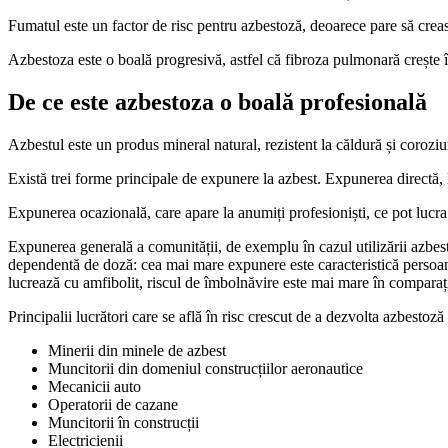
Fumatul este un factor de risc pentru azbestoză, deoarece pare să creasc
Azbestoza este o boală progresivă, astfel că fibroza pulmonară crește 
De ce este azbestoza o boală profesională
Azbestul este un produs mineral natural, rezistent la căldură și coroziun
Există trei forme principale de expunere la azbest. Expunerea directă, l
Expunerea ocazională, care apare la anumiți profesioniști, ce pot lucra un
Expunerea generală a comunității, de exemplu în cazul utilizării azbest
dependentă de doză: cea mai mare expunere este caracteristică persoa
lucrează cu amfibolit, riscul de îmbolnăvire este mai mare în comparație
Principalii lucrători care se află în risc crescut de a dezvolta azbestoză
Minerii din minele de azbest
Muncitorii din domeniul construcțiilor aeronautice
Mecanicii auto
Operatorii de cazane
Muncitorii în construcții
Electricienii