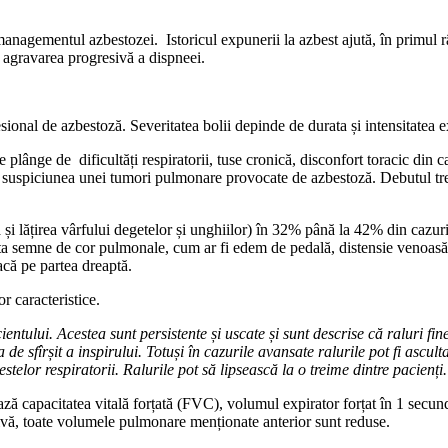
 managementul azbestozei. Istoricul expunerii la azbest ajută, în primul 
i agravarea progresivă a dispneei.
sional de azbestoză. Severitatea bolii depinde de durata și intensitatea e
 plânge de dificultăți respiratorii, tuse cronică, disconfort toracic din 
 suspiciunea unei tumori pulmonare provocate de azbestoză. Debutul trepta
și lățirea vârfului degetelor și unghiilor) în 32% până la 42% din cazuri
ta semne de cor pulmonale, cum ar fi edem de pedală, distensie venoasă j
acă pe partea dreaptă.
r caracteristice.
ntului. Acestea sunt persistente și uscate și sunt descrise că raluri fin
za de sfîrșit a inspirului. Totuși în cazurile avansate ralurile pot fi ascul
telor respiratorii. Ralurile pot să lipsească la o treime dintre pacienți.
ză capacitatea vitală forțată (FVC), volumul expirator forțat în 1 secu
tivă, toate volumele pulmonare menționate anterior sunt reduse.