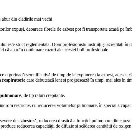
e abur din clădirile mai vechi
rilor expuși, deoarece fibrele de azbest pot fi transportate acasă pe îm
ui este strict reglementată. Doar profesioniștii instruiți și acreditați î
fel că apar în continuare cazuri ale acestei boli profesionale.
o perioadă semnificativă de timp de la expunerea la azbest, adesea câteva
a respiratorie
care debutează lent și progresează în timp, mai ales în tim
i pulmonare
, de tip raluri crepitante.
ndrom restrictiv, cu reducerea volumelor pulmonare, în special a capacit
le severe de azbestoză, reducerea drastică a funcției pulmonare din cauza 
produce reducerea capacității de difuzie și scăderea cantității de oxigen 