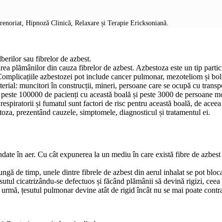
prenoriat, Hipnoză Clinică, Relaxare și Terapie Ericksoniană.
berilor sau fibrelor de azbest.
area plămânilor din cauza fibrelor de azbest. Azbestoza este un tip parti
ept. Complicațiile azbestozei pot include cancer pulmonar, mezoteliom și 
terial: muncitori în construcții, mineri, persoane care se ocupă cu transp
 peste 100000 de pacienți cu această boală și peste 3000 de persoane mor î
 respiratorii și fumatul sunt factori de risc pentru această boală, de ac
toza, prezentând cauzele, simptomele, diagnosticul și tratamentul ei.
ate în aer. Cu cât expunerea la un mediu în care există fibre de azbest 
lungă de timp, unele dintre fibrele de azbest din aerul inhalat se pot blo
sutul cicatrizându-se defectuos și făcând plămânii să devină rigizi, ceea
n urmă, țesutul pulmonar devine atât de rigid încât nu se mai poate contr