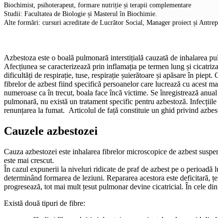
Biochimist, psihoterapeut, formare nutriție și terapii complementare
Studii: Facultatea de Biologie și Masterul în Biochimie.
Alte formări: cursuri acreditate de Lucrător Social, Manager proiect și Antre
Azbestoza este o boală pulmonară interstițială cauzată de inhalarea pul
Afecțiunea se caracterizează prin inflamația pe termen lung și cicatriz
dificultăți de respirație, tuse, respirație șuierătoare și apăsare în pi
fibrelor de azbest fiind specifică persoanelor care lucrează cu acest ma
numeroase ca în trecut, boala face încă victime. Se înregistrează anual
pulmonară, nu există un tratament specific pentru azbestoză. Infecțiile
renunțarea la fumat. Articolul de față constituie un ghid privind azbes
Cauzele azbestozei
Cauza azbestozei este inhalarea fibrelor microscopice de azbest suspend
este mai crescut.
În cazul expunerii la niveluri ridicate de praf de azbest pe o perioadă 
determinând formarea de leziuni. Repararea acestora este deficitară, țe
progresează, tot mai mult țesut pulmonar devine cicatricial. În cele di
Există două tipuri de fibre: