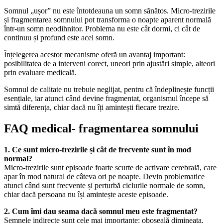
Somnul „ușor” nu este întotdeauna un somn sănătos. Micro-trezirile
și fragmentarea somnului pot transforma o noapte aparent normală
într-un somn neodihnitor. Problema nu este cât dormi, ci cât de
continuu și profund este acel somn.
Înțelegerea acestor mecanisme oferă un avantaj important:
posibilitatea de a interveni corect, uneori prin ajustări simple, alteori
prin evaluare medicală.
Somnul de calitate nu trebuie neglijat, pentru că îndeplinește funcții
esențiale, iar atunci când devine fragmentat, organismul începe să
simtă diferența, chiar dacă nu îți amintești fiecare trezire.
FAQ medical- fragmentarea somnului
1. Ce sunt micro-trezirile și cât de frecvente sunt în mod
normal?
Micro-trezirile sunt episoade foarte scurte de activare cerebrală, care
apar în mod natural de câteva ori pe noapte. Devin problematice
atunci când sunt frecvente și perturbă ciclurile normale de somn,
chiar dacă persoana nu își amintește aceste episoade.
2. Cum îmi dau seama dacă somnul meu este fragmentat?
Semnele indirecte sunt cele mai importante: oboseală dimineața,