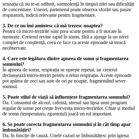
senzația că nu te-ai odihnit, somnolență în timpul zilei sau dificultăți
de concentrare. Uneori, partenerul poate observa sforăit sau pauze
respiratorii, indicii relevante pentru fragmentare.
3. De ce nu îmi amintesc că mă trezesc noaptea?
Pentru că micro-trezirile sunt prea scurte pentru a fi stocate în
memorie. Creierul revine rapid în somn, fără a ajunge la un nivel
complet de conștiență, ceea ce face ca aceste episoade să treacă
neobservate.
4. Care este legătura dintre apneea de somn și fragmentarea
somnului?
În apneea de somn, respirația se oprește repetat, iar creierul
declanșează micro-treziri pentru a relua respirația. Aceste episoade
pot apărea de zeci sau sute de ori pe noapte, fragmentând sever
somnul.
5. Poate stilul de viață să influențeze fragmentarea somnului?
Da. Consumul de alcool, cafeină, stresul sau lipsa unui program
regulat de somn pot crește frecvența micro-trezirilor. Chiar și mediul
de somn (temperatura, zgomotul) joacă un rol important.
6. Se poate corecta fragmentarea somnului și în cât timp apar
îmbunătățiri?
Da, în funcție de cauză. Unele cazuri se îmbunătățesc prin igiena