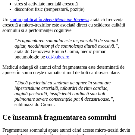
stres și activitate mentală crescută
disconfort fizic (temperatură, poziție)
Un
studiu publicat în
Sleep Medicine Reviews
arată că frecvența
crescută a micro-trezirilor este asociată direct cu scăderea calității
somnului și a performanței cognitive.
”Fragmentarea somnului este responsabilă de somnul
agitat, neodihnitor și de somnolența diurnă excesivă.”,
arată dr. Genoveva Emilia Ciomu, medic primar
pneumologie pe
cdt-babes.ro.
Medicul adaugă că atunci când fragmentarea este determinată de
apneea în somn crește dramatic ritmul de boli cardiovasculare.
”Dacă pacientul cu sindrom de apnee în somn are
hipertensiune arterială, tulburări de ritm cardiac,
angină pectorală, insuficientă cardiacă sau boli
pulmonare severe consecințele pot fi dezastruoase.”,
subliniază dr. Ciomu.
Ce înseamnă fragmentarea somnului
Fragmentarea somnului apare atunci când aceste micro-treziri devin