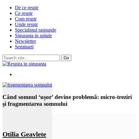
De ce respir
Ce respir
Cum respir
Unde respir
Specialistul raspunde
Siguranta in spitale
Newsletter
Seminarii
Când somnul ‘ușor’ devine problemă: micro-treziri
și fragmentarea somnului
Otilia Geavlete