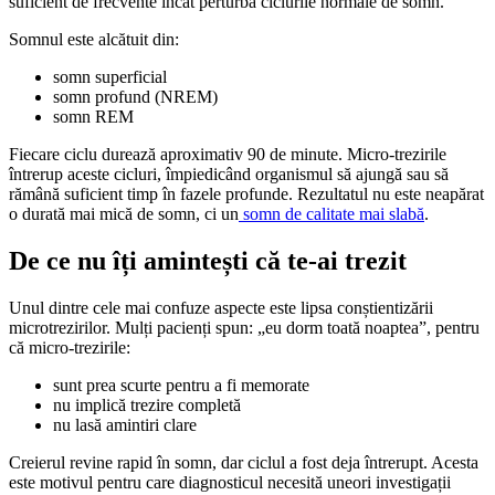
suficient de frecvente încât perturbă ciclurile normale de somn.
Somnul este alcătuit din:
somn superficial
somn profund (NREM)
somn REM
Fiecare ciclu durează aproximativ 90 de minute. Micro-trezirile
întrerup aceste cicluri, împiedicând organismul să ajungă sau să
rămână suficient timp în fazele profunde. Rezultatul nu este neapărat
o durată mai mică de somn, ci un
somn de calitate mai slabă
.
De ce nu îți amintești că te-ai trezit
Unul dintre cele mai confuze aspecte este lipsa conștientizării
microtrezirilor. Mulți pacienți spun: „eu dorm toată noaptea”, pentru
că micro-trezirile:
sunt prea scurte pentru a fi memorate
nu implică trezire completă
nu lasă amintiri clare
Creierul revine rapid în somn, dar ciclul a fost deja întrerupt. Acesta
este motivul pentru care diagnosticul necesită uneori investigații