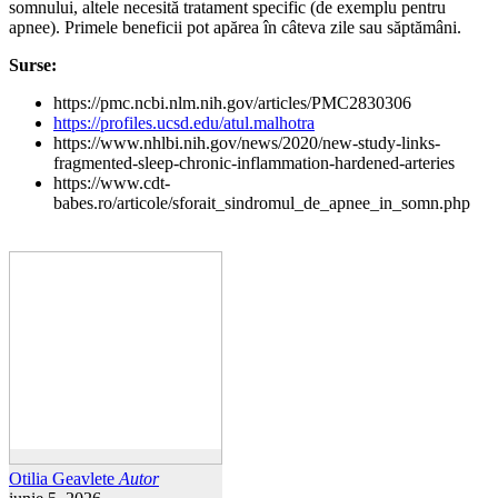
somnului, altele necesită tratament specific (de exemplu pentru
apnee). Primele beneficii pot apărea în câteva zile sau săptămâni.
Surse:
https://pmc.ncbi.nlm.nih.gov/articles/PMC2830306
https://profiles.ucsd.edu/atul.malhotra
https://www.nhlbi.nih.gov/news/2020/new-study-links-
fragmented-sleep-chronic-inflammation-hardened-arteries
https://www.cdt-
babes.ro/articole/sforait_sindromul_de_apnee_in_somn.php
Otilia Geavlete
Autor