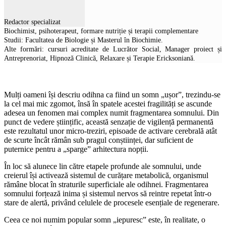
Redactor specializat
Biochimist, psihoterapeut, formare nutriție și terapii complementare
Studii: Facultatea de Biologie și Masterul în Biochimie.
Alte formări: cursuri acreditate de Lucrător Social, Manager proiect și
Antreprenoriat, Hipnoză Clinică, Relaxare și Terapie Ericksoniană.
Mulți oameni își descriu odihna ca fiind un somn „ușor”, trezindu-se
la cel mai mic zgomot, însă în spatele acestei fragilități se ascunde
adesea un fenomen mai complex numit fragmentarea somnului. Din
punct de vedere științific, această senzație de vigilență permanentă
este rezultatul unor micro-treziri, episoade de activare cerebrală atât
de scurte încât rămân sub pragul conștiinței, dar suficient de
puternice pentru a „sparge” arhitectura nopții.
În loc să alunece lin către etapele profunde ale somnului, unde
creierul își activează sistemul de curățare metabolică, organismul
rămâne blocat în straturile superficiale ale odihnei. Fragmentarea
somnului forțează inima și sistemul nervos să reintre repetat într-o
stare de alertă, privând celulele de procesele esențiale de regenerare.
Ceea ce noi numim popular somn „iepuresc” este, în realitate, o