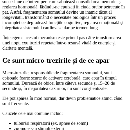
succesiune de întreruperi care sabotează consolidarea memoriei și
reglarea hormonală, lăsându-ne epuizați în ciuda orelor petrecute în
pat. Astfel, fragmentarea somnului devine un inamic tăcut al
longevității, transformând o necesitate biologică într-un proces
incomplet ce degradează funcțiile cognitive, reglarea emoțională și
integritatea sistemului cardiovascular pe termen lung.
Înțelegerea acestui mecanism este primul pas către transformarea
unei nopți cxu treziri repetate într-o resursă vitală de energie și
claritate mentală.
Ce sunt micro-trezirile și de ce apar
Micro-trezirile, responsabile de fragmentarea somnului, sunt
episoade foarte scurte de activare cerebrală, care apar în timpul
somnului. Durează de obicei între câteva secunde și 15–20 de
secunde și, în majoritatea cazurilor, nu sunt conștientizate.
Ele pot apărea în mod normal, dar devin problematice atunci când
sunt frecvente.
Cauzele cele mai comune includ:
tulburări respiratorii (ex. apnee de somn)
zgomote sau stimuli externi