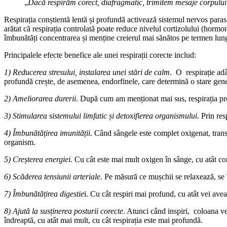
„
Dacă respirăm corect, diafragmatic, trimitem mesaje corpului
Respirația conștientă lentă și profundă activează sistemul nervos para
arătat că respirația controlată poate reduce nivelul cortizolului (hormo
îmbunătăți concentrarea și menține creierul mai sănătos pe termen lun
Principalele efecte benefice ale unei respirații corecte includ:
1) Reducerea stresului, instalarea unei stări de calm
. O respirație adâ
profundă crește, de asemenea, endorfinele, care determină o stare gene
2) Ameliorarea durerii
. După cum am menționat mai sus, respirația pro
3) Stimularea sistemului limfatic și detoxifierea organismului
. Prin re
4) Îmbunătățirea imunității
. Când sângele este complet oxigenat, transp
organism.
5) Creșterea energiei.
Cu cât este mai mult oxigen în sânge, cu atât co
6) Scăderea tensiunii arteriale
. Pe măsură ce mușchii se relaxează, se î
7) Îmbunătățirea digestie
i. Cu cât respiri mai profund, cu atât vei ave
8) Ajută la susținerea posturii corecte
. Atunci când inspiri, coloana ver
îndreaptă, cu atât mai mult, cu cât respirația este mai profundă.