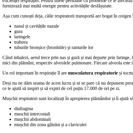
eficienței respirației. Pentru unele persoane cu probleme ce le afectează
furnizează mai multă energie pentru activitățile desfășurate.
Așa cum cunoști deja, căile respiratorii transportă aer bogat în oxigen 
nasul și cavitățile nazale
gura
laringele
traheea
tuburile bronșice (bronhiile) și ramurile lor
Când inhalezi, aerul trece prin nas și gură și mai departe prin faringe,
mici din plămâni, respectiv alveolele pulmonare. Fiecare alveola este i
Un rol important în respirație îl are
musculatura respiratorie
și tocma
Deși nu ne dăm seama de acest lucru și ni se pare că nu depunem prea m
ce te ajută să inspiri și să expiri de cel puțin 17.000 de ori pe zi.
Mușchii respiratori sunt localizați în apropierea plămânilor și îi ajută s
diafragma
muschii intercostali
mușchii abdominali
mușchii din zona gâtului și a claviculei