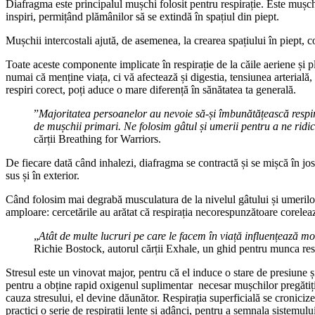
Diafragma este principalul mușchi folosit pentru respirație. Este mușc
inspiri, permițând plămânilor să se extindă în spațiul din piept.
Mușchii intercostali ajută, de asemenea, la crearea spațiului în piept, co
Toate aceste componente implicate în respirație de la căile aeriene și 
numai că menține viața, ci vă afectează și digestia, tensiunea arterială, 
respiri corect, poți aduce o mare diferență în sănătatea ta generală.
”
Majoritatea persoanelor au nevoie să-și îmbunătățească respira
de mușchii primari. Ne folosim gâtul și umerii pentru a ne ridi
cărții Breathing for Warriors.
De fiecare dată când inhalezi, diafragma se contractă și se mișcă în jos,
sus și în exterior.
Când folosim mai degrabă musculatura de la nivelul gâtului și umerilor,
amploare: cercetările au arătat că respirația necorespunzătoare corelează
„
Atât de multe lucruri pe care le facem în viață influențează m
Richie Bostock, autorul cărții Exhale, un ghid pentru munca resp
Stresul este un vinovat major, pentru că el induce o stare de presiune și
pentru a obține rapid oxigenul suplimentar necesar mușchilor pregătiți
cauza stresului, el devine dăunător. Respirația superficială se croniciz
practici o serie de respirații lente și adânci, pentru a semnala sistemulu