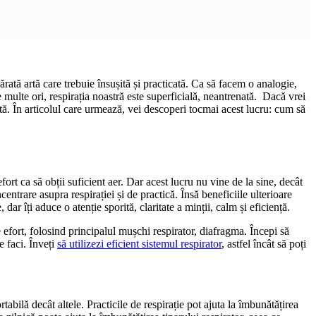
ărată artă care trebuie însușită și practicată. Ca să facem o analogie,
de multe ori, respirația noastră este superficială, neantrenată. Dacă vrei
rtă. În articolul care urmează, vei descoperi tocmai acest lucru: cum să
efort ca să obții suficient aer. Dar acest lucru nu vine de la sine, decât
entrare asupra respirației și de practică. Însă beneficiile ulterioare
ar îți aduce o atenție sporită, claritate a minții, calm și eficiență.
 efort, folosind principalul mușchi respirator, diafragma. Începi să
e faci. Înveți
să utilizezi eficient sistemul respirator
, astfel încât să poți
abilă decât altele. Practicile de respirație pot ajuta la îmbunătățirea