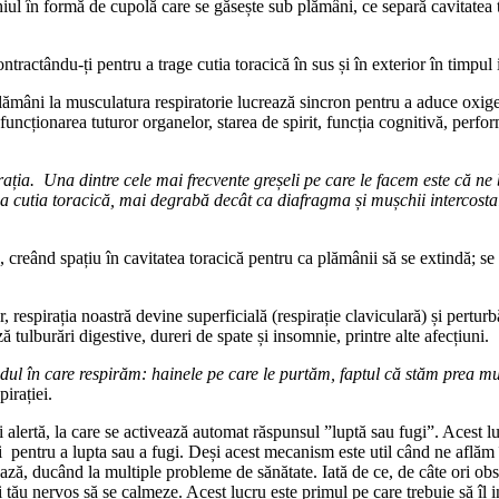
hiul în formă de cupolă care se găsește sub plămâni, ce separă cavitatea
ntractându-ți pentru a trage cutia toracică în sus și în exterior în timpul 
plămâni la musculatura respiratorie lucrează sincron pentru a aduce oxig
funcționarea tuturor organelor, starea de spirit, funcția cognitivă, perfor
ția. Una dintre cele mai frecvente greșeli pe care le facem este că ne 
ca cutia toracică, mai degrabă decât ca diafragma și mușchii intercosta
 creând spațiu în cavitatea toracică pentru ca plămânii să se extindă; se c
 respirația noastră devine superficială (respirație claviculară) și pertur
 tulburări digestive, dureri de spate și insomnie, printre alte afecțiuni.
odul în care respirăm: hainele pe care le purtăm, faptul că stăm prea mu
irației.
 alertă, la care se activează automat răspunsul ”luptă sau fugi”. Acest luc
 pentru a lupta sau a fugi. Deși acest mecanism este util când ne aflăm î
ează, ducând la multiple probleme de sănătate. Iată de ce, de câte ori obs
i tău nervos să se calmeze. Acest lucru este primul pe care trebuie să îl in