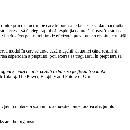
 dintre primele lucruri pe care trebuie să le faci este să dai mai multă
e necesar să înțelegi faptul că respirația naturală, firească, este cea
 maxim de efort pentru minim de eficiență, presupune o respirație rapidă,
servă modul în care se angajează mușchii tăi atunci când respiri și
tea superioară a pieptului, poți exersa să tragi aerul în piept fără să
ma și mușchii intercostali trebuie să fie flexibili și mobili,
th Taking: The Power, Fragility and Future of Our
ncției imunitare, a somnului, a digestiei, ameliorarea afecțiunilor
ndecare din organism