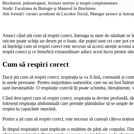
Biochimist, psihoterapeut, formare nutriție și terapii complementare
Studii: Facultatea de Biologie și Masterul în Biochimie.
Alte formări: cursuri acreditate de Lucrător Social, Manager proiect și Antre
Atunci când știi cum să respiri corect, întreaga ta stare de sănătate se 
oricine poate schița un desen pe o foaie, dar puțini sunt cei care pot cre
să înțelelgi cum să respiri corect este necesar să acorzi atenție acestu
respiri corect și ce beneficii extraordinare aduce acest lucru pentru săn
Cum să respiri corect
Dacă știi cum să respiri corect, respirația ta va fi lină, constantă și con
la unele persoane. Pentru majoritatea oamenilor, care nu au fost îndrumați
sunt inestimabile. O respirație corectă îți poate schimba, literalmente, v
Când descoperi cum să respiri corect, respirația ta devine profundă, tăc
folosești respirația abdominală care permite plămânilor să se umple de a
respira la capacitate maximă.
Pentru a ști cum să respiri corect, este necesar să cunoști câteva noțiun
În timpul respirației sunt implicate o mulțime de părți ale corpului. Din