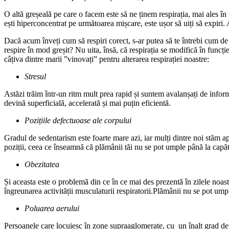
O altă greșeală pe care o facem este să ne ținem respirația, mai ales î
ești hiperconcentrat pe următoarea mișcare, este ușor să uiți să expiri
Dacă acum înveți cum să respiri corect, s-ar putea să te întrebi cum de
respire în mod greșit? Nu uita, însă, că respirația se modifică în funcți
câțiva dintre marii ”vinovați” pentru alterarea respirației noastre:
Stresul
Astăzi trăim într-un ritm mult prea rapid și suntem avalanșați de informa
devină superficială, accelerată și mai puțin eficientă.
Pozițiile defectuoase ale corpului
Gradul de sedentarism este foarte mare azi, iar mulți dintre noi stăm ap
poziții, ceea ce înseamnă că plămânii tăi nu se pot umple până la capăt
Obezitatea
Și aceasta este o problemă din ce în ce mai des prezentă în zilele noast
îngreunarea activității musculaturii respiratorii.Plămânii nu se pot ump
Poluarea aerului
Persoanele care locuiesc în zone supraaglomerate, cu un înalt grad de i