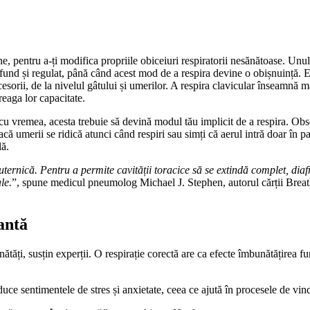
ne, pentru a-ți modifica propriile obiceiuri respiratorii nesănătoase. Unul
ofund și regulat, până când acest mod de a respira devine o obișnuință. Est
ccesorii, de la nivelul gâtului și umerilor. A respira clavicular înseamnă
reaga lor capacitate.
r, cu vremea, acesta trebuie să devină modul tău implicit de a respira. Ob
că umerii se ridică atunci când respiri sau simți că aerul intră doar în par
lă.
ernică. Pentru a permite cavității toracice să se extindă complet, diafrag
le.
”, spune medicul pneumolog Michael J. Stephen, autorul cărții Brea
antă
nătăți, susțin experții. O respirație corectă are ca efecte îmbunătățirea fu
educe sentimentele de stres și anxietate, ceea ce ajută în procesele de vi