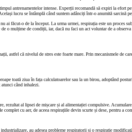
n timpul antrenamentelor intense. Experții recomandă să expiri la efort p
. Același lucru se întâmplă când suntem adânciți într-o anumită sarcină pe
 nu ai făcut-o de la început. La urma urmei, respirația este un proces s
e de o mulțime de condiții, iar, dacă nu faci un act voluntar de a observa 
ții, astfel că nivelul de stres este foarte mare. Prin mecanismele de care
roape toată ziua în fața calculatoarelor sau la un birou, adoptând posturi
 atunci când inhalezi.
re, rezultat al lipsei de mișcare și al alimentației compulsive. Acumulare
le complet cu aer, de aceea respirațiile devin scurte și dese, pentru a c
ndustrializare, au adesea probleme respiratorii și o respirație modifica