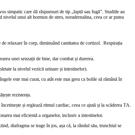
os simpatic care dă răspunsuri de tip „luptă sau fugă”. Studiile au
ând nivelul unui alt hormon de stres, noradrenalina, ceea ce ar putea
e de relaxare în corp, diminuând cantitatea de cortizol. Respirația
area unei senzații de bine, dar combat și durerea.
tate la nivelul vezicii urinare și intestinelor).
sângele este mai curat, cu atât este mai greu ca bolile să rămână în
țește rezistența.
încetinește și reglează ritmul cardiac, ceea ce ajută și la scăderea TA.
narea mai eficientă a organelor, inclusiv a intestinelor.
tind, diafragma se trage în jos, așa că, la rândul său, trunchiul se