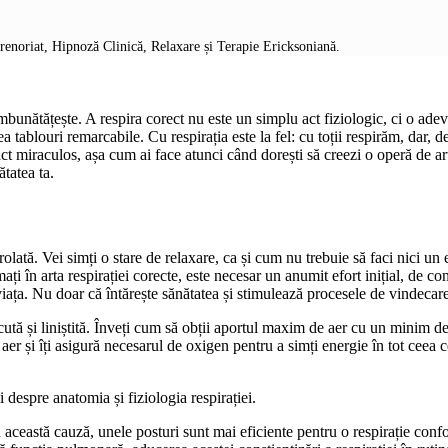
prenoriat, Hipnoză Clinică, Relaxare și Terapie Ericksoniană.
îmbunătățește. A respira corect nu este un simplu act fiziologic, ci o adev
a tablouri remarcabile. Cu respirația este la fel: cu toții respirăm, dar, 
i act miraculos, așa cum ai face atunci când dorești să creezi o operă de a
ătatea ta.
trolată. Vei simți o stare de relaxare, ca și cum nu trebuie să faci nici un 
 în arta respirației corecte, este necesar un anumit efort inițial, de conc
iața. Nu doar că întărește sănătatea și stimulează procesele de vindecare, d
ută și liniștită. Înveți cum să obții aportul maxim de aer cu un minim de
er și îți asigură necesarul de oxigen pentru a simți energie în tot ceea c
i despre anatomia și fiziologia respirației.
 această cauză, unele posturi sunt mai eficiente pentru o respirație confort