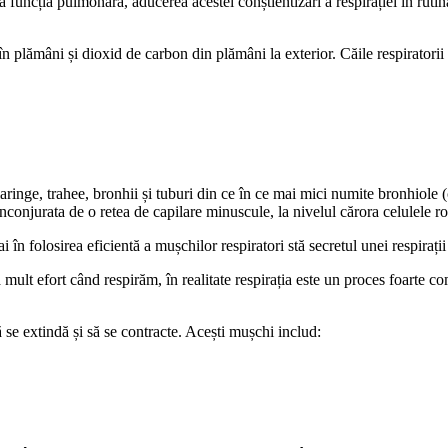
 funcția pulmonară, aducerea acestei conștientizări a respirației în rutina
în plămâni și dioxid de carbon din plămâni la exterior. Căile respiratorii
 laringe, trahee, bronhii și tuburi din ce în ce mai mici numite bronhiole
nconjurata de o retea de capilare minuscule, la nivelul cărora celulele r
i în folosirea eficientă a mușchilor respiratori stă secretul unei respirații
ult efort când respirăm, în realitate respirația este un proces foarte 
ă se extindă și să se contracte. Acești mușchi includ: