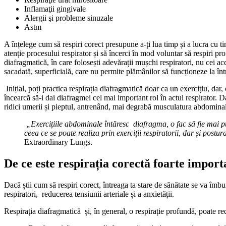
Inflamaţii gingivale
Alergii şi probleme sinuzale
Astm
A înțelege cum să respiri corect presupune a-ți lua timp și a lucra cu ti
atenție procesului respirator și să încerci în mod voluntar să respiri pr
diafragmatică, în care folosești adevărații mușchi respiratori, nu cei a
sacadată, superficială, care nu permite plămânilor să funcționeze la înt
Inițial, poți practica respirația diafragmatică doar ca un exercițiu, da
încearcă să-i dai diafragmei cel mai important rol în actul respirator. Da
ridici umerii și pieptul, antrenând, mai degrabă musculatura abdomina
„Exercițiile abdominale întăresc diafragma, o fac să fie mai put
ceea ce se poate realiza prin exerciții respiratorii, dar și postura
Extraordinary Lungs.
De ce este respirația corectă foarte import
Dacă știi cum să respiri corect, întreaga ta stare de sănătate se va îmbu
respiratori, reducerea tensiunii arteriale și a anxietății.
Respirația diafragmatică și, în general, o respirație profundă, poate r