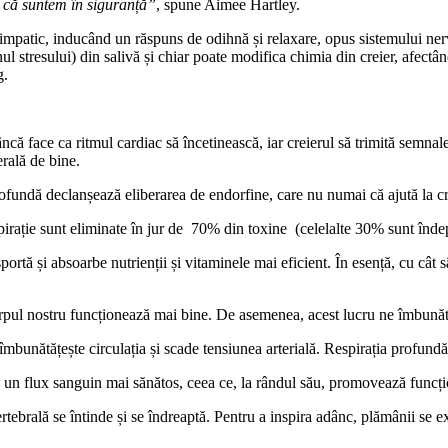
 că suntem în siguranță”
, spune Aimee Hartley.
simpatic, inducând un răspuns de odihnă și relaxare, opus sistemului nerv
nul stresului) din salivă și chiar poate modifica chimia din creier, afect
g.
ncă face ca ritmul cardiac să încetinească, iar creierul să trimită semnal
rală de bine.
fundă declanșează eliberarea de endorfine, care nu numai că ajută la cre
spirație sunt eliminate în jur de 70% din toxine (celelalte 30% sunt îndepăr
ortă și absoarbe nutrienții și vitaminele mai eficient. În esență, cu cât 
rpul nostru funcționează mai bine. De asemenea, acest lucru ne îmbunătă
mbunătățește circulația și scade tensiunea arterială. Respirația profundă 
a un flux sanguin mai sănătos, ceea ce, la rândul său, promovează funcțio
tebrală se întinde și se îndreaptă. Pentru a inspira adânc, plămânii se ex