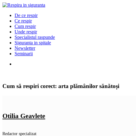
De ce respir
Ce respir
Cum respir
Unde respir
Specialistul raspunde
Siguranta in spitale
Newsletter
Seminarii
Cum să respiri corect: arta plămânilor sănătoși
Otilia Geavlete
Redactor specializat