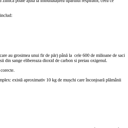
 zilnică poate ajuta la îmbunătățirea tiparului respirator, ceea ce
 includ:
 (care au grosimea unui fir de păr) până la cele 600 de milioane de saci
osii din sange elibereaza dioxid de carbon si preiau oxigenul.
 corecte.
complex: există aproximativ 10 kg de mușchi care înconjoară plămânii