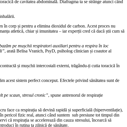
 toracică de cavitatea abdominală. Diafragma ta se strânge atunci când
inhalării.
en în corp și pentru a elimina dioxidul de carbon. Acest proces nu
manța atletică, chiar și imunitatea – iar experții cred că dacă știi cum să
bazăm pe mușchii respiratori auxiliari pentru a respira în loc
li”
, arată Belisa Vranich, PsyD, psiholog clinician și coautor al
ontractă și mușchii intercostali externi, trăgându-ți cutia toracică în
băm acest sistem perfect conceput. Efectele privind sănătatea sunt de
lt pe scaun, stresul cronic”
, spune antrenorul de respirație
ru face ca respirația să devină rapidă și superficială (hiperventilație),
n pericol fizic real, atunci când suntem sub presiune tot timpul din
ervi că respirația se accelerează din cauza stresului, încearcă să
troduci în rutina ta zilnică de sănătate.