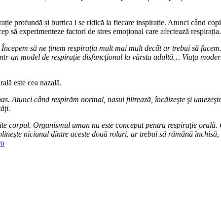
ție profundă și burtica i se ridică la fiecare inspirație. Atunci când copi
cep să experimenteze factori de stres emoțional care afectează respirația.
 Începem să ne ținem respirația mult mai mult decât ar trebui să facem. Î
într-un model de respirație disfuncțional la vârsta adultă… Viața mode
rală este cea nazală.
as. Atunci când respirăm normal, nasul filtrează, încălzeşte şi umezeşte
ăţi.
rite corpul. Organismul uman nu este conceput pentru respiraţie orală. 
lineşte niciunul dintre aceste două roluri, ar trebui să rămână închisă, 
ro