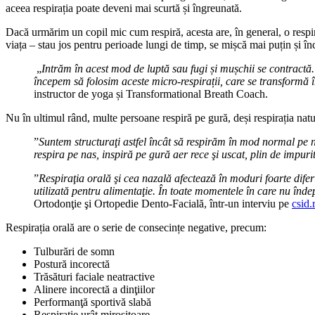
aceea respirația poate deveni mai scurtă și îngreunată.
Dacă urmărim un copil mic cum respiră, acesta are, în general, o respira
viața – stau jos pentru perioade lungi de timp, se mișcă mai puțin și în
„
Intrăm în acest mod de luptă sau fugi și mușchii se contractă.
începem să folosim aceste micro-respirații, care se transformă 
instructor de yoga și Transformational Breath Coach.
Nu în ultimul rând, multe persoane respiră pe gură, deși respirația natu
”
Suntem structuraţi astfel încât să respirăm în mod normal pe n
respira pe nas, inspiră pe gură aer rece şi uscat, plin de impurit
”
Respiraţia orală şi cea nazală afectează în moduri foarte dife
utilizată pentru alimentaţie. În toate momentele în care nu îndep
Ortodonţie şi Ortopedie Dento-Facială, într-un interviu pe
csid.
Respirația orală are o serie de consecințe negative, precum:
Tulburări de somn
Postură incorectă
Trăsături faciale neatractive
Alinere incorectă a dinţiilor
Performanţă sportivă slabă
Respiraţie urât mirositoare