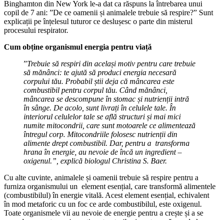
Binghamton din New York le-a dat ca răspuns la întrebarea unui
copil de 7 ani: ”De ce oamenii și animalele trebuie să respire?” Sunt
explicații pe înțelesul tuturor ce deslușesc o parte din misterul
procesului respirator.
Cum obține organismul energia pentru viață
”
Trebuie să respiri din același motiv pentru care trebuie
să mănânci: te ajută să produci energia necesară
corpului tău. Probabil știi deja că mâncarea este
combustibil pentru corpul tău. Când mănânci,
mâncarea se descompune în stomac și nutrienții intră
în sânge. De acolo, sunt livrați în celulele tale. În
interiorul celulelor tale se află structuri și mai mici
numite mitocondrii, care sunt motoarele ce alimentează
întregul corp. Mitocondriile folosesc nutrienții din
alimente drept combustibil. Dar, pentru a transforma
hrana în energie, au nevoie de încă un ingredient – ​​
oxigenul.”, explică biologul Christina S. Baer.
Cu alte cuvinte, animalele și oamenii trebuie să respire pentru a
furniza organismului un element esențial, care transformă alimentele
(combustibilul) în energie vitală. Acest element esențial, echivalent
în mod metaforic cu un foc ce arde combustibilul, este oxigenul.
Toate organismele vii au nevoie de energie pentru a crește și a se