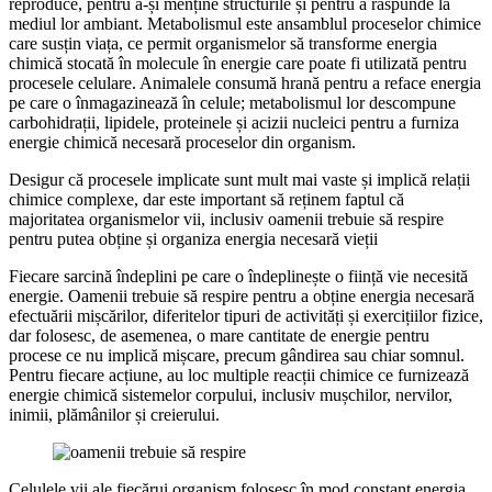
reproduce, pentru a-și menține structurile și pentru a răspunde la
mediul lor ambiant. Metabolismul este ansamblul proceselor chimice
care susțin viața, ce permit organismelor să transforme energia
chimică stocată în molecule în energie care poate fi utilizată pentru
procesele celulare. Animalele consumă hrană pentru a reface energia
pe care o înmagazinează în celule; metabolismul lor descompune
carbohidrații, lipidele, proteinele și acizii nucleici pentru a furniza
energie chimică necesară proceselor din organism.
Desigur că procesele implicate sunt mult mai vaste și implică relații
chimice complexe, dar este important să reținem faptul că
majoritatea organismelor vii, inclusiv oamenii trebuie să respire
pentru putea obține și organiza energia necesară vieții
Fiecare sarcină îndeplini pe care o îndeplinește o ființă vie necesită
energie. Oamenii trebuie să respire pentru a obține energia necesară
efectuării mișcărilor, diferitelor tipuri de activități și exercițiilor fizice,
dar folosesc, de asemenea, o mare cantitate de energie pentru
procese ce nu implică mișcare, precum gândirea sau chiar somnul.
Pentru fiecare acțiune, au loc multiple reacții chimice ce furnizează
energie chimică sistemelor corpului, inclusiv mușchilor, nervilor,
inimii, plămânilor și creierului.
Celulele vii ale fiecărui organism folosesc în mod constant energia