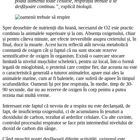
poată alimenta toate celulele, respirația trebuie ă se
desfășoare continuu.”, explică biologii.
Spre deosebire de nutrienții din hrană, necesarul de O2 este practic
continuu la animalele superioare și la om. Absența oxigenului, chiar
și pentru câteva minute, are efecte ireversibile asupra creierului și, în
final, duce la moarte. Acest lucru reflectă atât nevoia metabolică
constantă de oxigen cât și faptul că nu sunt stocate rezerve
semnificative de oxigen în organism. Există o oarecare stocare
limitată la nivelul mușchilor scheletici, pentru uz local, într-o formă
legată de mioglobină, o proteină care conține fier, dar aceasta nu este
o caracteristică generală a tuturor animalelor, apare mai ales la
animalele marine, cum ar fi balenele, care suferă de apnee în timpul
scufundărilor. Oamenii își pot ține respirația, în medie, timp de 30-
90 secunde, dar nu au rezerve de oxigen în corp pentru a putea
rezista mai multă vreme.
Interesant este faptul că nevoia de a respira nu este declanșată, de
fapt, de insuficiența oxigenului, ci de acumularea în țesuturi a
dioxidului de carbon, rezultat al arderilor celulare. Cu alte cuvinte,
controlul procesului respirator se face prin intermediul nivelului de
dioxid de carbon din sânge.
Când mușchii noștri desfășoară diferite activități, oxigenul este