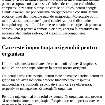
pentru a supraviețui și a crește. Celulele descompun carbohidrații
complecși în zaharuri simple, pe care le pot folosi pentru energie.
Celulele musculare pot consuma energie pentru a construi lanțuri
proteice lungi din molecule mici de aminoacizi. Moleculele pot fi
modificate și transportate în jurul celulei sau pot fi distribuite
întregului organism. La fel cum este nevoie de energie atât pentru a
construi, cât și pentru a demola o clădire, energia în organism este
necesară atât pentru sinteza, cât și pentru descompunerea
moleculelor.
Care este importanța oxigenului pentru
organism
Un prim răspuns la întrebarea de ce oamenii trebuie să respire este
faptul că prin respirație aducem în corpul nostru oxigenul.
Oxigenul gazos este esențial pentru toate animalele aerobe, pentru că
grație lui pot avea loc două procese fundamentale: respirația
mitocondrială și fosforilarea oxidativă prin care se eliberează,
respectiv se înmagazinează energie în organism.
Pentru a înțelege mai bine rolul oxigenului în organism, este necesar
să reamintim structura respirației. Respirația este un proces care se
desfășoară în 3 etape: