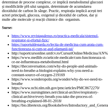
determinat de procese complexe, ce implică metabolismul glucozei
și modificările pH-ului sanguin, determinate de acumularea
dioxidului de carbon în sânge. Practic, respirația implică acești trei
actori principali, glucoza, oxigenul și dioxidul de carbon, dar și
multe alte molecule și reacții chimice din organism.
Surse:
https://www.revistagalenus.ro/practica-medicala/sistemul-
respirator-si-efortul-fizic/
https://raportuldegarda.ro/lectia-de-medicina-cum-arata-cum-
functioneaza-si-cum-se-aud-plamanii-tai/
http://suportcursonline.umfcv.ro/CursuriOnline/Medicin
https://www.medlife.ro/articole-medicale/cum-functioneaza-si-
ce-ne-influenteaza-metabolismul.html
https://theconversation.com/why-do-people-and-animals-
need-to-breathe-a-biologist-explains-why-you-need-a-
constant-source-of-oxygen-219169
https://www.wonderopolis.org/wonder/why-do-we-need-to-
breathe
https://www.ncbi.nlm.nih.gov/pmc/articles/PMC8672270/
https://www.nursingtimes.net/clinical-archive/respiratory-
clinical-archive/every-breath-you-take-the-process-of-
breathing-explained-08-01-2018/
https://bio.libretexts.org/Bookshelves/Introductory_and