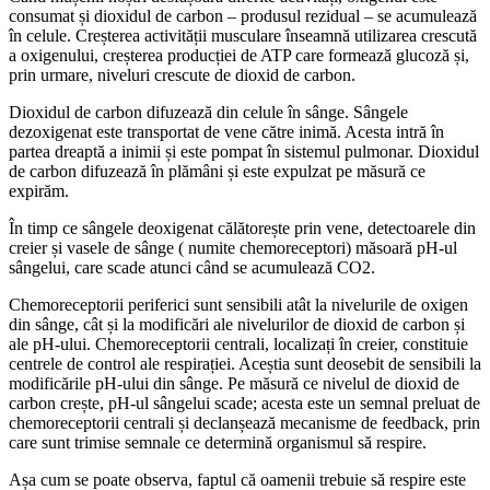
consumat și dioxidul de carbon – produsul rezidual – se acumulează
în celule. Creșterea activității musculare înseamnă utilizarea crescută
a oxigenului, creșterea producției de ATP care formează glucoză și,
prin urmare, niveluri crescute de dioxid de carbon.
Dioxidul de carbon difuzează din celule în sânge. Sângele
dezoxigenat este transportat de vene către inimă. Acesta intră în
partea dreaptă a inimii și este pompat în sistemul pulmonar. Dioxidul
de carbon difuzează în plămâni și este expulzat pe măsură ce
expirăm.
În timp ce sângele deoxigenat călătorește prin vene, detectoarele din
creier și vasele de sânge ( numite chemoreceptori) măsoară pH-ul
sângelui, care scade atunci când se acumulează CO2.
Chemoreceptorii periferici sunt sensibili atât la nivelurile de oxigen
din sânge, cât și la modificări ale nivelurilor de dioxid de carbon și
ale pH-ului. Chemoreceptorii centrali, localizați în creier, constituie
centrele de control ale respirației. Aceștia sunt deosebit de sensibili la
modificările pH-ului din sânge. Pe măsură ce nivelul de dioxid de
carbon crește, pH-ul sângelui scade; acesta este un semnal preluat de
chemoreceptorii centrali și declanșează mecanisme de feedback, prin
care sunt trimise semnale ce determină organismul să respire.
Așa cum se poate observa, faptul că oamenii trebuie să respire este