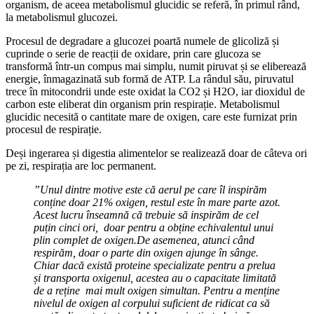
organism, de aceea metabolismul glucidic se referă, în primul rând,
la metabolismul glucozei.
Procesul de degradare a glucozei poartă numele de glicoliză și
cuprinde o serie de reacții de oxidare, prin care glucoza se
transformă într-un compus mai simplu, numit piruvat și se eliberează
energie, înmagazinată sub formă de ATP. La rândul său, piruvatul
trece în mitocondrii unde este oxidat la CO2 și H2O, iar dioxidul de
carbon este eliberat din organism prin respirație. Metabolismul
glucidic necesită o cantitate mare de oxigen, care este furnizat prin
procesul de respirație.
Deși ingerarea și digestia alimentelor se realizează doar de câteva ori
pe zi, respirația are loc permanent.
”Unul dintre motive este că aerul pe care îl inspirăm
conține doar 21% oxigen, restul este în mare parte azot.
Acest lucru înseamnă că trebuie să inspirăm de cel
puțin cinci ori, doar pentru a obține echivalentul unui
plin complet de oxigen.De asemenea, atunci când
respirăm, doar o parte din oxigen ajunge în sânge.
Chiar dacă există proteine ​​specializate pentru a prelua
și transporta oxigenul, acestea au o capacitate limitată
de a reține mai mult oxigen simultan. Pentru a menține
nivelul de oxigen al corpului suficient de ridicat ca să