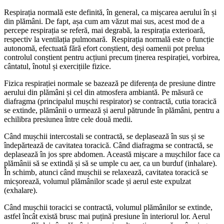
Respirația normală este definită, în general, ca mișcarea aerului în și
din plămâni. De fapt, așa cum am văzut mai sus, acest mod de a
percepe respirația se referă, mai degrabă, la respirația exterioară,
respectiv la ventilația pulmonară. Respirația normală este o funcție
autonomă, efectuată fără efort conștient, deși oamenii pot prelua
controlul conștient pentru acțiuni precum ținerea respirației, vorbirea,
cântatul, înotul și exercițiile fizice.
Fizica respirației normale se bazează pe diferența de presiune dintre
aerului din plămâni și cel din atmosfera ambiantă. Pe măsură ce
diafragma (principalul mușchi respirator) se contractă, cutia toracică
se extinde, plămânii o urmează și aerul pătrunde în plămâni, pentru a
echilibra presiunea între cele două medii.
Când mușchii intercostali se contractă, se deplasează în sus și se
îndepărtează de cavitatea toracică. Când diafragma se contractă, se
deplasează în jos spre abdomen. Această mișcare a mușchilor face ca
plămânii să se extindă și să se umple cu aer, ca un burduf (inhalare).
În schimb, atunci când mușchii se relaxează, cavitatea toracică se
micșorează, volumul plămânilor scade și aerul este expulzat
(exhalare).
Când mușchii toracici se contractă, volumul plămânilor se extinde,
astfel încât există brusc mai puțină presiune în interiorul lor. Aerul