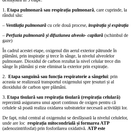
1.
Etapa pulmonară sau respirația pulmonară
, care cuprinde, la
rândul său:
–
Ventilația pulmonară
cu cele două procese,
inspirația și expirația
–
Perfuzia pulmonară și difuziunea alveolo- capilară
(schimbul de
gaze)
În cadrul acestei etape, oxigenul din aerul exterior pătrunde în
plămâni, prin inspirație și trece în sânge, la nivelul alveolelor
pulmonare. Dioxidul de carbon rezultat la nivel celular trece din
sânge în plămâni și este eliminat la exterior prin expirație.
2.
Etapa sanguină sau funcția respiratorie a sângelui
: prin
aceasta se realizează transportul oxigenului spre țesuturi și al
dioxidului de carbon spre plămâni.
3.
Etapa tisulară sau respirația tisulară (respirația celulară)
reprezintă asigurarea unui aport continuu de oxigen pentru că
celulele să poată realiza oxidarea substratelor necesară activității lor.
De fapt, rolul central al oxigenului se desfășoară la nivelul celulelor,
unde are loc
respirația mitocondrială și formarea ATP
(adenozintrifosfat) prin fosforilarea oxidativă.
ATP este