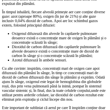
expulzat din plămâni.
În timpul inhalării, fiecare alveolă primește aer care conține diverse
gaze: azot (aproape 80%), oxigen (în jur de 21%) și alte gaze
inclusiv 0,04% dioxid de carbon. Apoi are loc schimbul gazos
extern, folosind principiul difuziei:
Oxigenul difuzează din alveole în capilarele pulmonare
deoarece există o concentrație mare de oxigen în plămâni și o
concentrație scăzută în sânge;
Dioxidul de carbon difuzează din capilarele pulmonare în
alveole deoarece există o concentrație mare de dioxid de
carbon în sânge și o concentrație scăzută în plămâni;
Azotul difuzează în ambele sensuri.
Cu alte cuvinte: inspirăm, concentrații mari de oxigen care apoi
difuzează din plămâni în sânge, în timp ce concentrații mari de
dioxid de carbon difuzează din sânge în plămâni și expirăm. Odată
ajuns în sânge, oxigenul este legat de hemoglobina din globulele
roșii, dus prin vena pulmonară până la inimă, pompat în sistemul
vascular sistemic și, în final, dus la toate celulele corpului,unde este
utilizat pentru arderile celulare, iar dioxidul de carbon rezultat este
eliminat prin expirația și ciclul începe din nou.
Este important de subliniat că aerul pe care îl inspirăm conține doar