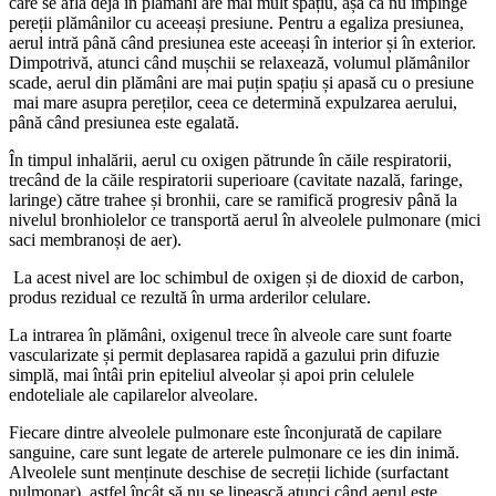
care se află deja în plămâni are mai mult spațiu, așa că nu împinge
pereții plămânilor cu aceeași presiune. Pentru a egaliza presiunea,
aerul intră până când presiunea este aceeași în interior și în exterior.
Dimpotrivă, atunci când mușchii se relaxează, volumul plămânilor
scade, aerul din plămâni are mai puțin spațiu și apasă cu o presiune
mai mare asupra pereților, ceea ce determină expulzarea aerului,
până când presiunea este egalată.
În timpul inhalării, aerul cu oxigen pătrunde în căile respiratorii,
trecând de la căile respiratorii superioare (cavitate nazală, faringe,
laringe) către trahee și bronhii, care se ramifică progresiv până la
nivelul bronhiolelor ce transportă aerul în alveolele pulmonare (mici
saci membranoși de aer).
La acest nivel are loc schimbul de oxigen și de dioxid de carbon,
produs rezidual ce rezultă în urma arderilor celulare.
La intrarea în plămâni, oxigenul trece în alveole care sunt foarte
vascularizate și permit deplasarea rapidă a gazului prin difuzie
simplă, mai întâi prin epiteliul alveolar și apoi prin celulele
endoteliale ale capilarelor alveolare.
Fiecare dintre alveolele pulmonare este înconjurată de capilare
sanguine, care sunt legate de arterele pulmonare ce ies din inimă.
Alveolele sunt menținute deschise de secreții lichide (surfactant
pulmonar), astfel încât să nu se lipească atunci când aerul este