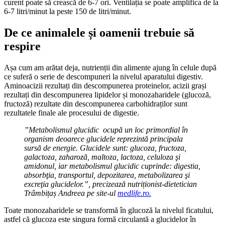
curent poate să crească de 6-7 ori. Ventilația se poate amplifica de la
6-7 litri/minut la peste 150 de litri/minut.
De ce animalele și oamenii trebuie să
respire
Așa cum am arătat deja, nutrienții din alimente ajung în celule după
ce suferă o serie de descompuneri la nivelul aparatului digestiv.
Aminoacizii rezultați din descompunerea proteinelor, acizii grași
rezultați din descompunerea lipidelor și monozaharidele (glucoză,
fructoză) rezultate din descompunerea carbohidraților sunt
rezultatele finale ale procesului de digestie.
”Metabolismul glucidic ocupă un loc primordial în
organism deoarece glucidele reprezintă principala
sursă de energie. Glucidele sunt: glucoza, fructoza,
galactoza, zaharoză, maltoza, lactoza, celuloza şi
amidonul, iar metabolismul glucidic cuprinde: digestia,
absorbţia, transportul, depozitarea, metabolizarea şi
excreţia glucidelor.”, precizează nutriționist-dietetician
Trâmbițaș Andreea pe site-ul
medlife.ro.
Toate monozaharidele se transformă în glucoză la nivelul ficatului,
astfel că glucoza este singura formă circulantă a glucidelor în