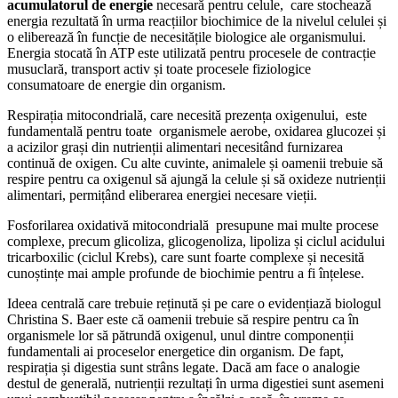
acumulatorul de energie
necesară pentru celule, care stochează
energia rezultată în urma reacțiilor biochimice de la nivelul celulei și
o eliberează în funcție de necesitățile biologice ale organismului.
Energia stocată în ATP este utilizată pentru procesele de contracție
musuclară, transport activ și toate procesele fiziologice
consumatoare de energie din organism.
Respirația mitocondrială, care necesită prezența oxigenului, este
fundamentală pentru toate organismele aerobe, oxidarea glucozei și
a acizilor grași din nutrienții alimentari necesitând furnizarea
continuă de oxigen. Cu alte cuvinte, animalele și oamenii trebuie să
respire pentru ca oxigenul să ajungă la celule și să oxideze nutrienții
alimentari, permițând eliberarea energiei necesare vieții.
Fosforilarea oxidativă mitocondrială presupune mai multe procese
complexe, precum glicoliza, glicogenoliza, lipoliza și ciclul acidului
tricarboxilic (ciclul Krebs), care sunt foarte complexe și necesită
cunoștințe mai ample profunde de biochimie pentru a fi înțelese.
Ideea centrală care trebuie reținută și pe care o evidențiază biologul
Christina S. Baer este că oamenii trebuie să respire pentru ca în
organismele lor să pătrundă oxigenul, unul dintre componenții
fundamentali ai proceselor energetice din organism. De fapt,
respirația și digestia sunt strâns legate. Dacă am face o analogie
destul de generală, nutrienții rezultați în urma digestiei sunt asemeni