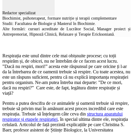
Redactor specializat
Biochimist, psihoterapeut, formare nutriție și terapii complementare
Studii: Facultatea de Biologie și Masterul în Biochimie.
Alte formări: cursuri acreditate de Lucrător Social, Manager proiect și
Antreprenoriat, Hipnoză Clinică, Relaxare și Terapie Ericksoniană.
Respirația este unul dintre cele mai obișnuite procese; cu toții
respirăm și, de obicei, nu ne întrebăm de ce facem acest lucru.
”Dacă nu respiri, mori!” acesta este răspunsul pe care oricine ți l-ar
da la întrebarea de ce oamenii trebuie să respire. Cu toate acestea, nu
este un răspuns suficient, pentru că nu explică importanța respirației
pentru organism. Ne-am putea întreba mai departe: ”De ce mori,
dacă nu respiri?” Care este, de fapt, legătura dintre respirație și
viață?
Pentru a putea descifra de ce animalele și oamenii trebuie să respire,
trebuie să privim mai în amănunt acest proces incredibil care este
respirația. Trebuie să înțelegem câte ceva din
structura aparatului
respirator și etapele respirației
, în special ultima dintre ele, respirația
celulară. Articolul de față prezintă explicațiile pe care Christina S.
Baer, profesor asistent de Științe Biologice, la Universitatea