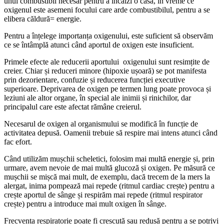
unui combustibil necesar pentru a încălzi o casă, în vreme ce
oxigenul este asemeni focului care arde combustibilul, pentru a se
elibera căldură= energie.
Pentru a înțelege importanța oxigenului, este suficient să observăm
ce se întâmplă atunci când aportul de oxigen este insuficient.
Primele efecte ale reducerii aportului oxigenului sunt resimțite de
creier. Chiar și reduceri minore (hipoxie ușoară) se pot manifesta
prin dezorientare, confuzie și reducerea funcției executive
superioare. Deprivarea de oxigen pe termen lung poate provoca și
leziuni ale altor organe, în special ale inimii și rinichilor, dar
principalul care este afectat rămâne creierul.
Necesarul de oxigen al organismului se modifică în funcție de
activitatea depusă. Oamenii trebuie să respire mai intens atunci când
fac efort.
Când utilizăm mușchii scheletici, folosim mai multă energie și, prin
urmare, avem nevoie de mai multă glucoză și oxigen. Pe măsură ce
mușchii se mișcă mai mult, de exemplu, dacă trecem de la mers la
alergat, inima pompează mai repede (ritmul cardiac crește) pentru a
crește aportul de sânge și respirăm mai repede (ritmul respirator
crește) pentru a introduce mai mult oxigen în sânge.
Frecvența respiratorie poate fi crescută sau redusă pentru a se potrivi