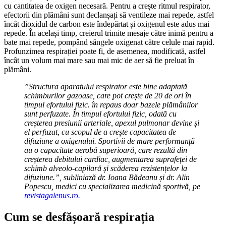
cu cantitatea de oxigen necesară. Pentru a crește ritmul respirator,
efectorii din plămâni sunt declanșați să ventileze mai repede, astfel
încât dioxidul de carbon este îndepărtat și oxigenul este adus mai
repede. În același timp, creierul trimite mesaje către inimă pentru a
bate mai repede, pompând sângele oxigenat către celule mai rapid.
Profunzimea respirației poate fi, de asemenea, modificată, astfel
încât un volum mai mare sau mai mic de aer să fie preluat în
plămâni.
”Structura aparatului respirator este bine adaptată
schimburilor gazoase, care pot crește de 20 de ori în
timpul efortului fizic. în repaus doar bazele plămânilor
sunt perfuzate. În timpul efortului fizic, odată cu
creșterea presiunii arteriale, apexul pulmonar devine și
el perfuzat, cu scopul de a crește capacitatea de
difuziune a oxigenului. Sportivii de mare performanță
au o capacitate aerobă superioară, care rezultă din
creșterea debitului cardiac, augmentarea suprafeței de
schimb alveolo-capilară și scăderea rezistențelor la
difuziune.”, subliniază dr. Ioana Bădeanu și dr. Alin
Popescu, medici cu specializarea medicină sportivă, pe
revistagalenus.ro.
Cum se desfășoară respirația