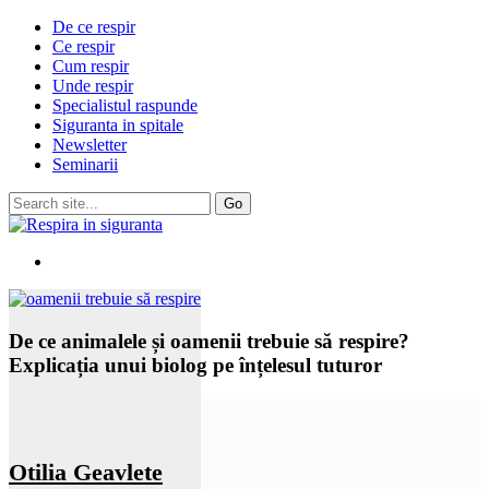
De ce respir
Ce respir
Cum respir
Unde respir
Specialistul raspunde
Siguranta in spitale
Newsletter
Seminarii
De ce animalele și oamenii trebuie să respire?
Explicația unui biolog pe înțelesul tuturor
Otilia Geavlete