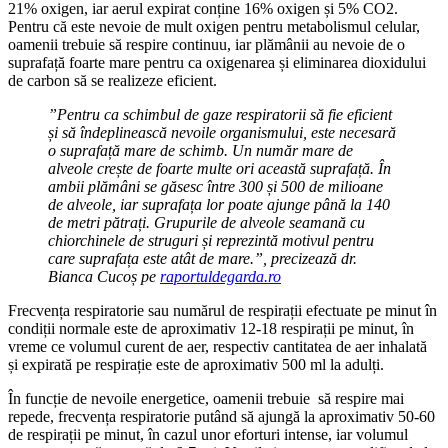
21% oxigen, iar aerul expirat conține 16% oxigen și 5% CO2.
Pentru că este nevoie de mult oxigen pentru metabolismul celular,
oamenii trebuie să respire continuu, iar plămânii au nevoie de o
suprafață foarte mare pentru ca oxigenarea și eliminarea dioxidului
de carbon să se realizeze eficient.
”Pentru ca schimbul de gaze respiratorii să fie eficient
și să îndeplinească nevoile organismului, este necesară
o suprafață mare de schimb. Un număr mare de
alveole crește de foarte multe ori această suprafață. În
ambii plămâni se găsesc între 300 și 500 de milioane
de alveole, iar suprafața lor poate ajunge până la 140
de metri pătrați. Grupurile de alveole seamană cu
chiorchinele de struguri și reprezintă motivul pentru
care suprafața este atât de mare.”, precizează dr.
Bianca Cucoș pe
raportuldegarda.ro
Frecvența respiratorie sau numărul de respirații efectuate pe minut în
condiții normale este de aproximativ 12-18 respirații pe minut, în
vreme ce volumul curent de aer, respectiv cantitatea de aer inhalată
și expirată pe respirație este de aproximativ 500 ml la adulți.
În funcție de nevoile energetice, oamenii trebuie să respire mai
repede, frecvența respiratorie putând să ajungă la aproximativ 50-60
de respirații pe minut, în cazul unor eforturi intense, iar volumul