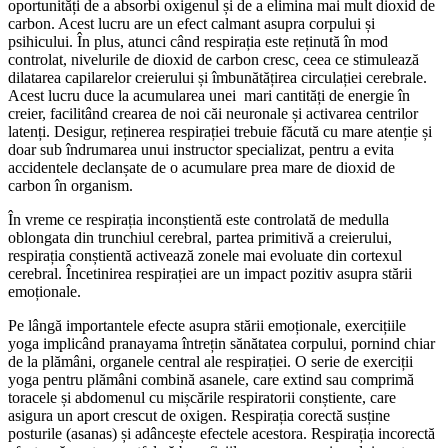
oportunități de a absorbi oxigenul și de a elimina mai mult dioxid de
carbon. Acest lucru are un efect calmant asupra corpului și
psihicului. În plus, atunci când respirația este reținută în mod
controlat, nivelurile de dioxid de carbon cresc, ceea ce stimulează
dilatarea capilarelor creierului și îmbunătățirea circulației cerebrale.
Acest lucru duce la acumularea unei mari cantități de energie în
creier, facilitând crearea de noi căi neuronale și activarea centrilor
latenți. Desigur, reținerea respirației trebuie făcută cu mare atenție și
doar sub îndrumarea unui instructor specializat, pentru a evita
accidentele declanșate de o acumulare prea mare de dioxid de
carbon în organism.
În vreme ce respirația inconștientă este controlată de medulla
oblongata din trunchiul cerebral, partea primitivă a creierului,
respirația conștientă activează zonele mai evoluate din cortexul
cerebral. Încetinirea respirației are un impact pozitiv asupra stării
emoționale.
Pe lângă importantele efecte asupra stării emoționale, exercițiile
yoga implicând pranayama întrețin sănătatea corpului, pornind chiar
de la plămâni, organele central ale respirației. O serie de exerciții
yoga pentru plămâni combină asanele, care extind sau comprimă
toracele și abdomenul cu mișcările respiratorii conștiente, care
asigura un aport crescut de oxigen. Respirația corectă susține
posturile (asanas) și adâncește efectele acestora. Respirația incorectă