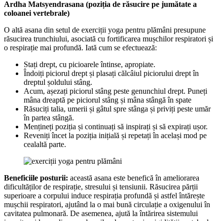
Ardha Matsyendrasana (poziția de răsucire pe jumătate a
coloanei vertebrale)
O altă asana din setul de exerciții yoga pentru plămâni presupune
răsucirea trunchiului, asociată cu fortificarea mușchilor respiratori și
o respirație mai profundă. Iată cum se efectuează:
Stați drept, cu picioarele întinse, apropiate.
Îndoiți piciorul drept și plasați călcâiul piciorului drept în
dreptul șoldului stâng.
Acum, așezați piciorul stâng peste genunchiul drept. Puneți
mâna dreaptă pe piciorul stâng și mâna stângă în spate
Răsuciți talia, umerii și gâtul spre stânga și priviți peste umăr
în partea stângă.
Mențineți poziția și continuați să inspirați și să expirați ușor.
Reveniți încet la poziția inițială și repetați în același mod pe
cealaltă parte.
Beneficiile posturii:
această asana este benefică în ameliorarea
dificultăților de respirație, stresului și tensiunii. Răsucirea părții
superioare a corpului induce respirația profundă și astfel întărește
mușchii respiratori, ajutând la o mai bună circulație a oxigenului în
cavitatea pulmonară. De asemenea, ajută la întărirea sistemului