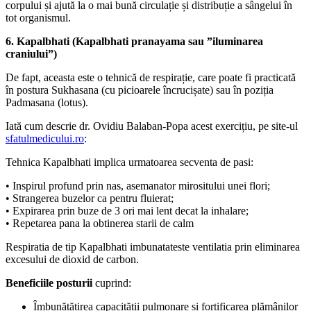
corpului și ajută la o mai bună circulație și distribuție a sângelui în
tot organismul.
6.
Kapalbhati (Kapalbhati pranayama sau ”iluminarea
craniului”)
De fapt, aceasta este o tehnică de respirație, care poate fi practicată
în postura Sukhasana (cu picioarele încrucișate) sau în poziția
Padmasana (lotus).
Iată cum descrie dr. Ovidiu Balaban-Popa acest exercițiu, pe site-ul
sfatulmedicului.ro
:
Tehnica Kapalbhati implica urmatoarea secventa de pasi:
• Inspirul profund prin nas, asemanator mirositului unei flori;
• Strangerea buzelor ca pentru fluierat;
• Expirarea prin buze de 3 ori mai lent decat la inhalare;
• Repetarea pana la obtinerea starii de calm
Respiratia de tip Kapalbhati imbunatateste ventilatia prin eliminarea
excesului de dioxid de carbon.
Beneficiile posturii
cuprind:
Îmbunătățirea capacității pulmonare și fortificarea plămânilor