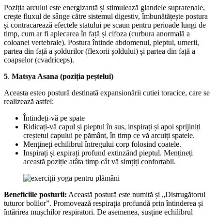
Poziția arcului este energizantă și stimulează glandele suprarenale,
crește fluxul de sânge către sistemul digestiv, îmbunătățește postura
și contracarează efectele statului pe scaun pentru perioade lungi de
timp, cum ar fi aplecarea în față și cifoza (curbura anormală a
coloanei vertebrale). Postura întinde abdomenul, pieptul, umerii,
partea din față a șoldurilor (flexorii șoldului) și partea din față a
coapselor (cvadriceps).
5
.
Matsya Asana (poziția peștelui)
Aceasta esteo postură destinată expansionării cutiei toracice, care se
realizează astfel:
Întindeți-vă pe spate
Ridicați-vă capul și pieptul în sus, inspirați și apoi sprijiniți
creștetul capului pe pământ, în timp ce vă arcuiți spatele.
Mențineți echilibrul întregului corp folosind coatele.
Inspirați și expirați profund extinzând pieptul. Mențineți
această poziție atâta timp cât vă simțiți confortabil.
Beneficiile posturii:
Această postură este numită și „Distrugătorul
tuturor bolilor”. Promovează respirația profundă prin întinderea și
întărirea mușchilor respiratori. De asemenea, susține echilibrul