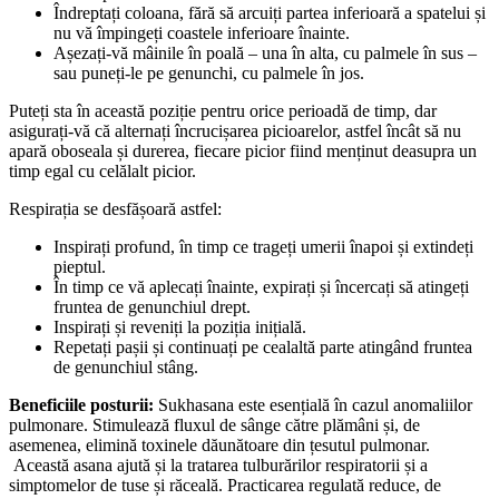
Îndreptați coloana, fără să arcuiți partea inferioară a spatelui și
nu vă împingeți coastele inferioare înainte.
Așezați-vă mâinile în poală – una în alta, cu palmele în sus –
sau puneți-le pe genunchi, cu palmele în jos.
Puteți sta în această poziție pentru orice perioadă de timp, dar
asigurați-vă că alternați încrucișarea picioarelor, astfel încât să nu
apară oboseala și durerea, fiecare picior fiind menținut deasupra un
timp egal cu celălalt picior.
Respirația se desfășoară astfel:
Inspirați profund, în timp ce trageți umerii înapoi și extindeți
pieptul.
În timp ce vă aplecați înainte, expirați și încercați să atingeți
fruntea de genunchiul drept.
Inspirați și reveniți la poziția inițială.
Repetați pașii și continuați pe cealaltă parte atingând fruntea
de genunchiul stâng.
Beneficiile posturii:
Sukhasana este esențială în cazul anomaliilor
pulmonare. Stimulează fluxul de sânge către plămâni și, de
asemenea, elimină toxinele dăunătoare din țesutul pulmonar.
Această asana ajută și la tratarea tulburărilor respiratorii și a
simptomelor de tuse și răceală. Practicarea regulată reduce, de