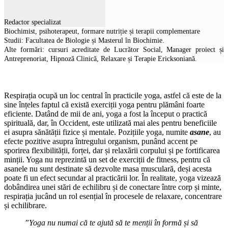
Redactor specializat
Biochimist, psihoterapeut, formare nutriție și terapii complementare
Studii: Facultatea de Biologie și Masterul în Biochimie.
Alte formări: cursuri acreditate de Lucrător Social, Manager proiect și
Antreprenoriat, Hipnoză Clinică, Relaxare și Terapie Ericksoniană.
Respirația ocupă un loc central în practicile yoga, astfel că este de la
sine înțeles faptul că există exerciții yoga pentru plămâni foarte
eficiente. Datând de mii de ani, yoga a fost la început o practică
spirituală, dar, în Occident, este utilizată mai ales pentru beneficiile
ei asupra sănătății fizice și mentale. Pozițiile yoga, numite
asane
, au
efecte pozitive asupra întregului organism, punând accent pe
sporirea flexibilității, forței, dar și relaxării corpului și pe fortificarea
minții. Yoga nu reprezintă un set de exerciții de fitness, pentru că
asanele nu sunt destinate să dezvolte masa musculară, deși acesta
poate fi un efect secundar al practicării lor. În realitate, yoga vizează
dobândirea unei stări de echilibru și de conectare între corp și minte,
respirația jucând un rol esențial în procesele de relaxare, concentrare
și echilibrare.
”Yoga nu numai că te ajută să te menții în formă și să