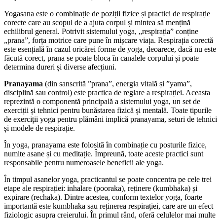
Yogasana este o combinație de poziții fizice și practici de respirație
corecte care au scopul de a ajuta corpul și mintea să mențină
echilibrul general. Potrivit sistemului yoga, „respirația” conține
„prana”, forța motrice care pune în mișcare viața. Respirația corectă
este esențială în cazul oricărei forme de yoga, deoarece, dacă nu este
făcută corect, prana se poate bloca în canalele corpului și poate
determina dureri și diverse afecțiuni.
Pranayama
(din sanscrită ”prana”, energia vitală și ”yama”,
disciplină sau control) este practica de reglare a respirației. Aceasta
reprezintă o componentă principală a sistemului yoga, un set de
exerciții și tehnici pentru bunăstarea fizică și mentală. Toate tipurile
de exerciții yoga pentru plămâni implică pranayama, seturi de tehnici
și modele de respirație.
În yoga, pranayama este folosită în combinație cu posturile fizice,
numite asane și cu meditație. Împreună, toate aceste practici sunt
responsabile pentru numeroasele beneficii ale yoga.
În timpul asanelor yoga, practicantul se poate concentra pe cele trei
etape ale respirației: inhalare (pooraka), reținere (kumbhaka) și
expirare (rechaka). Dintre acestea, conform textelor yoga, foarte
importantă este kumbhaka sau reținerea respirației, care are un efect
fiziologic asupra creierului. În primul rând, oferă celulelor mai multe