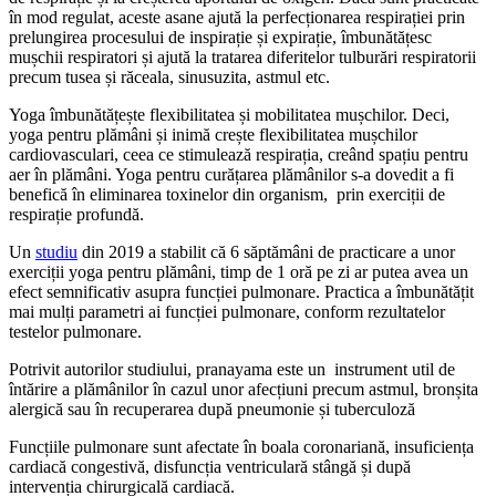
în mod regulat, aceste asane ajută la perfecționarea respirației prin
prelungirea procesului de inspirație și expirație, îmbunătățesc
mușchii respiratori și ajută la tratarea diferitelor tulburări respiratorii
precum tusea și răceala, sinusuzita, astmul etc.
Yoga îmbunătățește flexibilitatea și mobilitatea mușchilor. Deci,
yoga pentru plămâni și inimă crește flexibilitatea mușchilor
cardiovasculari, ceea ce stimulează respirația, creând spațiu pentru
aer în plămâni. Yoga pentru curățarea plămânilor s-a dovedit a fi
benefică în eliminarea toxinelor din organism, prin exerciții de
respirație profundă.
Un
studiu
din 2019 a stabilit că 6 săptămâni de practicare a unor
exerciții yoga pentru plămâni, timp de 1 oră pe zi ar putea avea un
efect semnificativ asupra funcției pulmonare. Practica a îmbunătățit
mai mulți parametri ai funcției pulmonare, conform rezultatelor
testelor pulmonare.
Potrivit autorilor studiului, pranayama este un instrument util de
întărire a plămânilor în cazul unor afecțiuni precum astmul, bronșita
alergică sau în recuperarea după pneumonie și tuberculoză
Funcțiile pulmonare sunt afectate în boala coronariană, insuficiența
cardiacă congestivă, disfuncția ventriculară stângă și după
intervenția chirurgicală cardiacă.