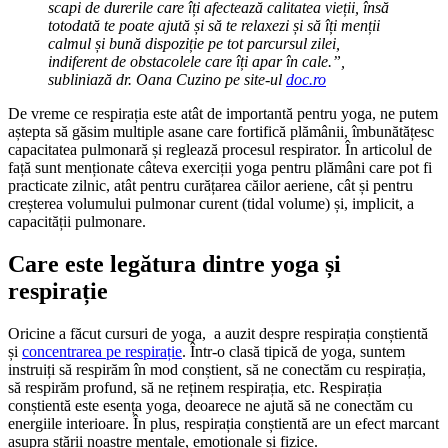
scapi de durerile care îți afectează calitatea vieții, însă
totodată te poate ajută și să te relaxezi și să îți menții
calmul și bună dispoziție pe tot parcursul zilei,
indiferent de obstacolele care îți apar în cale.”,
subliniază dr. Oana Cuzino pe site-ul
doc.ro
De vreme ce respirația este atât de importantă pentru yoga, ne putem
aștepta să găsim multiple asane care fortifică plămânii, îmbunătățesc
capacitatea pulmonară și reglează procesul respirator. În articolul de
față sunt menționate câteva exerciții yoga pentru plămâni care pot fi
practicate zilnic, atât pentru curățarea căilor aeriene, cât și pentru
creșterea volumului pulmonar curent (tidal volume) și, implicit, a
capacității pulmonare.
Care este legătura dintre yoga și
respirație
Oricine a făcut cursuri de yoga, a auzit despre respirația conștientă
și
concentrarea pe respirație
. Într-o clasă tipică de yoga, suntem
instruiți să respirăm în mod conștient, să ne conectăm cu respirația,
să respirăm profund, să ne reținem respirația, etc. Respirația
conștientă este esența yoga, deoarece ne ajută să ne conectăm cu
energiile interioare. În plus, respirația conștientă are un efect marcant
asupra stării noastre mentale, emoționale și fizice.