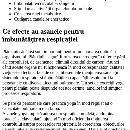
Îmbunătățirea circulației sângelui
Stimularea activității organelor abdominale
Creșterea ratei metabolice
Curățarea canalelor energetice
Ce efecte au asanele pentru
îmbunătățirea respirației
Plămânii sănătoși sunt importanți pentru funcționarea optimă a
organismului. Plămânii asigură furnizarea de oxigen în diferite părți
ale corpului și, de asemenea, elimină dioxidul de carbon. Atunci
când aceste organe nu funcționează în mod corespunzător, calitatea
vieții este afectată. Iată de ce sunt esențiale menținerea sănătății
sistemului respirator și îmbunătățirea capacității respiratorii la
persoanele cu diverse afecțiuni pulmonare. Un set de exerciții yoga
pentri plămâni poate răspunde acestor cerințe, ameliorând simțitor
procesele respiratorii.
Se pare că persoanele care practică yoga în mod regulat au o
capacitate pulmonară mai bună.
Asanele yoga implică adesea o respirație completă, abdominal,
toracică și claviculară, ajutând în mod eficient la obținerea
controlului asupra proceselor respiratorii, la corectarea obiceiurilor
de respirație și la creșterea aportului de oxigen. Dacă sunt practicate