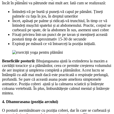
încât în plămâni va pătrunde mai mult aer. Iată cum se realizează:
Întindeți-vă pe burtă și puneți-vă capul pe pământ. Țineți
palmele cu fața în jos, în dreptul umerilor
Încet, apăsați pe palme și ridicați-vă trunchiul, în timp ce vă
întindeți mușchii spatelui și ai abdomenului. Practic, corpul se
curbează pe spate, de la abdomen în sus, asemeni unei cobre
Fixați privirea într-un punct de pe tavan și mențineți această
postură timp de aproximativ 15-30 de secunde
Expirați pe măsură ce vă întoarceți la poziția inițială.
Beneficiile posturii:
Bhujangasana ajută la extinderea la maxim a
cavității toracice și a plămânilor, ceea ce permite creșterea volumului
de aer inspirat și umplerea completă a plămânilor. Acest lucru se
întâmplă cu atât mai mult dacă este practicată o respirație prelungă,
profundă. Se pare că această asana poate ameliora simptomele
astmatice. Poziția cobrei ajută și la calmarea sciaticii și întărește
coloana vertebrală. În plus, îmbunătățește calmul mental și întărește
mintea.
4. Dhanurasana (poziția arcului)
O postură asemănătoare cu poziția cobrei, dar în care se curbează și