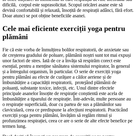
dificilă, corpul este suprasolicitat. Scopul oricărei asane este să
devină confortabilă și relaxată, însoțită de respirații adânci, fără efort.
Doar atunci se pot obține beneficiile asanei.
Cele mai eficiente exerciții yoga pentru
plămâni
Fie că este vorba de înmulțirea bolilor respiratorii, de anxietate sau
de creșterea gradului de poluare, plămânii noștri sunt tot mai expuși
unor factori de stres. Iată de ce a învăța să respirăm corect este
esențial, pentru a menține sănătatea sistemului respirator, în general
și a întregului organism, în particular. O serie de exerciții yoga
pentru plămâni au efecte de curățare a căilor aeriene și de
îmbunătățire a capacității respiratorii, protejând plămânii de
poluanți, substanțe toxice, infecții, etc. Unul dintre efectele
principale asanelor însoțite de respirație conștientă este acela de
îmbunătățire a tiparului de respirație. Într-adevăr, multe persoane au
o respirație superficială, doar cu partea de sus a plămânilor sau
claviculară, ceea ce predispune la afecțiuni respiratorii. Practicând
exerciții yoga pentru plămâni, învățăm să reglăm ritmul și
profunzimea respirației, ceea ce are o serie de alte efecte benefice pe
termen lung.