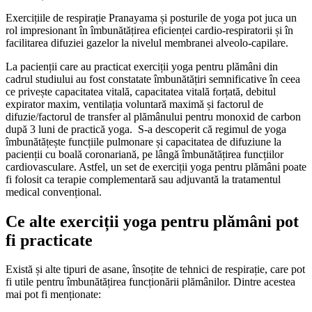
Exercițiile de respirație Pranayama și posturile de yoga pot juca un
rol impresionant în îmbunătățirea eficienței cardio-respiratorii și în
facilitarea difuziei gazelor la nivelul membranei alveolo-capilare.
La pacienții care au practicat exerciții yoga pentru plămâni din
cadrul studiului au fost constatate îmbunătățiri semnificative în ceea
ce privește capacitatea vitală, capacitatea vitală forțată, debitul
expirator maxim, ventilația voluntară maximă și factorul de
difuzie/factorul de transfer al plămânului pentru monoxid de carbon
după 3 luni de practică yoga. S-a descoperit că regimul de yoga
îmbunătățește funcțiile pulmonare și capacitatea de difuziune la
pacienții cu boală coronariană, pe lângă îmbunătățirea funcțiilor
cardiovasculare. Astfel, un set de exerciții yoga pentru plămâni poate
fi folosit ca terapie complementară sau adjuvantă la tratamentul
medical convențional.
Ce alte exerciții yoga pentru plămâni pot
fi practicate
Există și alte tipuri de asane, însoțite de tehnici de respirație, care pot
fi utile pentru îmbunătățirea funcționării plămânilor. Dintre acestea
mai pot fi menționate: