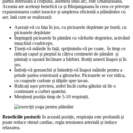
partea inferioară a corpului, asemeni unui arc, este Dhanurasana.
Aceasta are aceleași beneficii ca și Bhujangasana în ceea ce privește
expansionarea cutiei toracice și umplerea eficientă a plămânilor cu
aer. Iată cum se realizează:
Așezați-vă cu fața în jos, cu picioarele depărtate pe burtă, cu
picioarele depărtate
Împingeți picioarele în pământ cu vârfurile degetelor, activând
mușchiul cvadriceps.
Țineți-vă mâinile în față, sprijinindu-vă pe coate, în timp ce
ridicați capul și pieptul la câțiva centimetri de pământ și
păstrați o ușoară înclinare a bărbiei. Rotiți umerii înapoi și în
sus.
Îndoiți-vă genunchii și întindeți-vă înapoi mâinile pentru a
prinde partea exterioară a gleznelor. Picioarele se vor ridica,
cu coapsele curbate și tălpile spre tavan.
Ridicați ușor privirea, astfel încât curba gâtului să fie o
continuare a curbei spatelui.
Mențineți poziția timp de 5-10 respirații.
Beneficiile posturii:
în această poziție, respirația este profundă și
poate reduce ritmul cardiac, regla tensiunea arterială și induce
relaxarea.