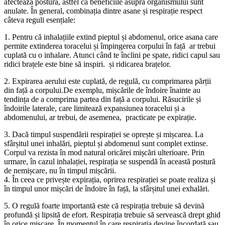
afectează postura, astfel că beneficiile asupra organismului sunt
anulate. În general, combinația dintre asane și respirație respect
câteva reguli esențiale:
1. Pentru că inhalațiile extind pieptul și abdomenul, orice asana care
permite extinderea toracelui și împingerea corpului în față ar trebui
cuplată cu o inhalare. Atunci când te înclini pe spate, ridici capul sau
ridici brațele este bine să inspiri. și ridicarea brațelor.
2. Expirarea aerului este cuplată, de regulă, cu comprimarea părții
din față a corpului.De exemplu, mișcările de îndoire înainte au
tendința de a comprima partea din față a corpului. Răsucirile și
îndoirile laterale, care limitează expansiunea toracelui și a
abdomenului, ar trebui, de asemenea, practicate pe expirație.
3. Dacă timpul suspendării respirației se oprește și mișcarea. La
sfârșitul unei inhalări, pieptul și abdomenul sunt complet extinse.
Corpul va rezista în mod natural oricărei mișcări ulterioare. Prin
urmare, în cazul inhalației, respirația se suspendă în această postură
de nemișcare, nu în timpul mișcării.
4. În ceea ce privește expirația, oprirea respirației se poate realiza și
în timpul unor mișcări de îndoire în față, la sfârșitul unei exhalări.
5. O regulă foarte importantă este că respirația trebuie să devină
profundă și lipsită de efort. Respirația trebuie să servească drept ghid
în orice mișcare. În momentul în care respirația devine încordată sau