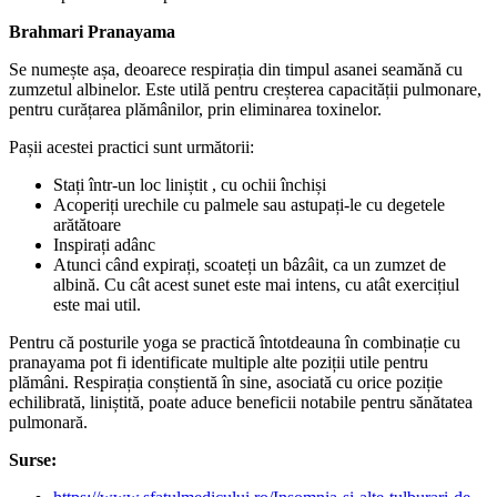
Brahmari Pranayama
Se numește așa, deoarece respirația din timpul asanei seamănă cu
zumzetul albinelor. Este utilă pentru creșterea capacității pulmonare,
pentru curățarea plămânilor, prin eliminarea toxinelor.
Pașii acestei practici sunt următorii:
Stați într-un loc liniștit , cu ochii închiși
Acoperiți urechile cu palmele sau astupați-le cu degetele
arătătoare
Inspirați adânc
Atunci când expirați, scoateți un bâzâit, ca un zumzet de
albină. Cu cât acest sunet este mai intens, cu atât exercițiul
este mai util.
Pentru că posturile yoga se practică întotdeauna în combinație cu
pranayama pot fi identificate multiple alte poziții utile pentru
plămâni. Respirația conștientă în sine, asociată cu orice poziție
echilibrată, liniștită, poate aduce beneficii notabile pentru sănătatea
pulmonară.
Surse: