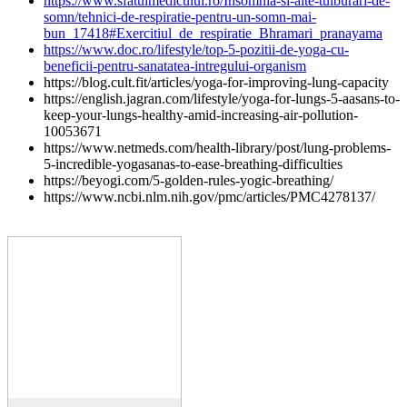
https://www.sfatulmedicului.ro/Insomnia-si-alte-tulburari-de-
somn/tehnici-de-respiratie-pentru-un-somn-mai-
bun_17418#Exercitiul_de_respiratie_Bhramari_pranayama
https://www.doc.ro/lifestyle/top-5-pozitii-de-yoga-cu-
beneficii-pentru-sanatatea-intregului-organism
https://blog.cult.fit/articles/yoga-for-improving-lung-capacity
https://english.jagran.com/lifestyle/yoga-for-lungs-5-aasans-to-
keep-your-lungs-healthy-amid-increasing-air-pollution-
10053671
https://www.netmeds.com/health-library/post/lung-problems-
5-incredible-yogasanas-to-ease-breathing-difficulties
https://beyogi.com/5-golden-rules-yogic-breathing/
https://www.ncbi.nlm.nih.gov/pmc/articles/PMC4278137/