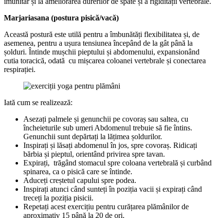
imunitar și la ameliorarea durerilor de spate și a rigidității vertebrale.
Marjariasana (postura pisică/vacă)
Această postură este utilă pentru a îmbunătăți flexibilitatea și, de
asemenea, pentru a ușura tensiunea începând de la gât până la
șolduri. Întinde mușchii pieptului și abdomenului, expansionând
cutia toracică, odată cu mișcarea coloanei vertebrale și conectarea
respirației.
Iată cum se realizează:
Asezați palmele și genunchii pe covoraș sau saltea, cu
încheieturile sub umeri Abdomenul trebuie să fie întins.
Genunchii sunt depărtați la lățimea șoldurilor.
Inspirați și lăsați abdomenul în jos, spre covoraș. Ridicați
bărbia și pieptul, orientând privirea spre tavan.
Expirați, trăgând stomacul spre coloana vertebrală și curbând
spinarea, ca o pisică care se întinde.
Aduceți creștetul capului spre podea.
Inspirați atunci când sunteți în poziția vacii și expirați când
treceți la poziția pisicii.
Repetați acest exercițiu pentru curățarea plămânilor de
aproximativ 15 până la 20 de ori.