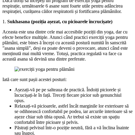
Dacă doriți să începeți un program de exerciții yoga pentru
respirație, următoarele 6 asane sunt foarte utile pentru adâncirea
respirației, curățarea căilor respiratorii și fortificarea plămânilor.
1.
Sukhasana (poziția așezat, cu picioarele încrucișate)
Aceasta este una dintre cele mai accesibile poziții din yoga, dar cu
efecte benefice multiple. Atunci când practici exerciții yoga pentru
plămâni, este bines ă începi cu această postură numită în sanscrită
”asana simplă”, deși ea poate deveni o provocare, atunci când este
menținută mai multă vreme. Totuși, practica regulată va face ca
această asana să devină una dintre preferate.
Iată care sunt pașii acestei posturi:
Așezați-vă pe pe salteaua de practică. Îndoiți piciorele și
încucișați-le în față. Treceți fiecare picior sub genunchiul
opus.
Relaxați-vă picioarele, astfel încât marginile lor exterioare să
se odihnească confortabil pe podea, iar arcurile interioare să se
așeze chiar sub tibia opusă. Ar trebui să existe un spațiu
confortabil între picioare și pelvis.
Păstrați pelvisul într-o poziție neutră, fără a vă înclina înainte
sau înapoi.