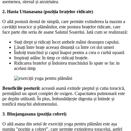
asemenea, stresul și anxietatea.
2.
Hasta Uttanasana (poziția brațelor ridicate)
O altă postură destul de simplă, care permite extinderea la maxim a
cavității toracice și plămânilor, este postura brațelor ridicate, care
face parte din seria de asane Salutul Soarelui. Iată cum se realizează:
Stați drept și ridicați încet ambele mâini deasupra capului.
Lăsați între brațe aceeași distanță ca între cei doi umeri
Îndoiți trunchiul și capul înapoi pentru a crea o curbă ușoară
Inspirați adânc în timp ce ridicați brațele.
Ridicarea bratelor și îndoirea trunchiului în spate se fac in
acelasi timp
Beneficiile posturii:
această asană extinde pieptul și cutia toracică,
permițând un aport complet de oxigen. Capacitatea pulmonară este
pe deplin utilizată. În plus, îmbunătățește digestia și întinde și
tonifică mușchii abdomenului.
3
.
Bhujangasana (poziția cobrei)
O altă asana din setul de exerciții yoga pentru plămâni este așa
numita ”poziție a cobrei”, care permite extinderea toracelui, astfel