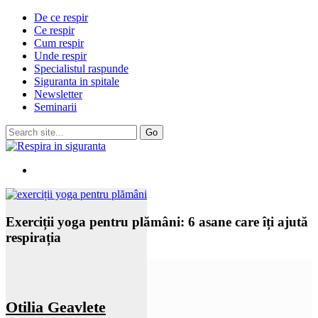
De ce respir
Ce respir
Cum respir
Unde respir
Specialistul raspunde
Siguranta in spitale
Newsletter
Seminarii
Exerciții yoga pentru plămâni: 6 asane care îți ajută
respirația
Otilia Geavlete