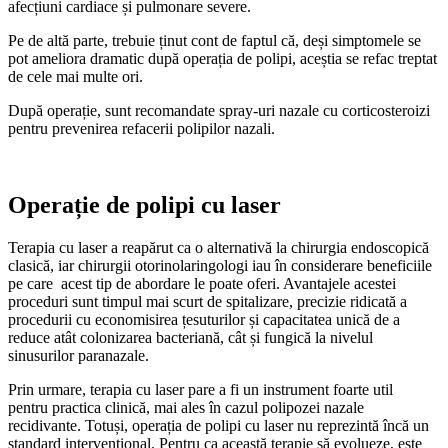
afecțiuni cardiace și pulmonare severe.
Pe de altă parte, trebuie ținut cont de faptul că, deși simptomele se
pot ameliora dramatic după operația de polipi, aceștia se refac treptat
de cele mai multe ori.
După operație, sunt recomandate spray-uri nazale cu corticosteroizi
pentru prevenirea refacerii polipilor nazali.
Operație de polipi cu laser
Terapia cu laser a reapărut ca o alternativă la chirurgia endoscopică
clasică, iar chirurgii otorinolaringologi iau în considerare beneficiile
pe care acest tip de abordare le poate oferi. Avantajele acestei
proceduri sunt timpul mai scurt de spitalizare, precizie ridicată a
procedurii cu economisirea țesuturilor și capacitatea unică de a
reduce atât colonizarea bacteriană, cât și fungică la nivelul
sinusurilor paranazale.
Prin urmare, terapia cu laser pare a fi un instrument foarte util
pentru practica clinică, mai ales în cazul polipozei nazale
recidivante. Totuși, operația de polipi cu laser nu reprezintă încă un
standard intervențional. Pentru ca această terapie să evolueze, este