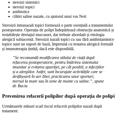
steroizi sistemici
steroizi topici
antibiotice
clătiri saline nazale, cu ajutorul unui vas Neti
Steroizii intranazali topici formează o parte esențială a tratamentului
postoperator. Operația de polipi îndepărtează obstrucția anatomică și
restabilește drenajul mucoasei, dar trebuie abordată și etiologia
alergică subiacentă. Steroizii nazali topici cu sau fără antihistaminice
topice sunt un suport de bază, împreună cu testarea alergică formală
și imunoterapia țintită, dacă este disponibilă.
”Se recomandă modificarea stilului de viață după
refacerea postoperatorie, pentru întărirea sistemului
imunitar și evitarea apariției, pe cât posibil, a infecțiilor
și a alergiilor. Astfel, sunt încurajate activitățile care se
desfășoară în aer liber, practicarea unor sporturi,
mersul la mare sau în zone de munte cu saline.”, spune
dr. Baciu
Prevenirea refacerii polipilor după operația de polipi
Următoarele măsuri scad riscul refacerii polipilor nazali după
tratament: