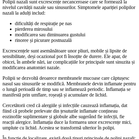
Polipii nazali sunt excrescențe necanceroase care se formează la
nivelul cavității nazale sau sinusurilor. Simptomele apariției polipilor
nazali la adulți includ:
dificultăți de respirație pe nas
pierderea mirosului
modificarea sau diminuarea gustului
rinoree și picurare postnazală
Excrescențele sunt asemănătoare unor pliuri, mobile și lipsite de
sensibilitate, deși ocazional pot fi însoțite de durere. Ele apar, de
obicei, în ambele nări, iar complicațiile lor principale sunt sinuzita și
modificarea anatomiei nazale.
Polipii se dezvoltă deoarece membranele mucoase care căptușesc
nasul sau sinusurile se modifică. Membranele devin inflamate pentru
o lungă perioadă de timp sau se inflamează periodic. Inflamația se
manifestă prin umflare, roșeață și acumulare de lichid.
Cercetătorii cred că alergiile și infecțiile cauzează inflamația, dat
fiind că probele prelevate din țesuturile inflamate conțineau
eozinofile suplimentare și globule albe sugerând fie infecții, fie
reacții alergice. Inflamația duce la formarea unor excrescențe mici,
umplute cu lichid. Acestea se transformă ulterior în polipi.
În funcție de localizare, există două tipuri principale de polipi nazali: