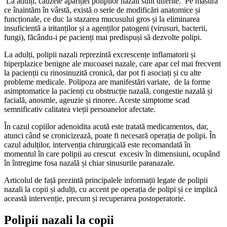
La adulți, cauzele apariției polipilor nazali sunt diferite. Pe măsură
ce înaintăm în vârstă, există o serie de modificări anatomice și
funcționale, ce duc la stazarea mucusului gros și la eliminarea
insuficientă a iritanților și a agenților patogeni (virusuri, bacterii,
fungi), făcându-i pe pacienți mai predispuși să dezvolte polipi.
La adulți, polipii nazali reprezintă excrescențe inflamatorii și
hiperplazice benigne ale mucoasei nazale, care apar cel mai frecvent
la pacienții cu rinosinuzită cronică, dar pot fi asociați și cu alte
probleme medicale. Polipoza are manifestări variate, de la forme
asimptomatice la pacienți cu obstrucție nazală, congestie nazală și
facială, anosmie, ageuzie și rinoree. Aceste simptome scad
semnificativ calitatea vieții persoanelor afectate.
În cazul copiilor adenoidita acută este tratată medicamentos, dar,
atunci când se cronicizează, poate fi necesară operația de polipi. În
cazul adulților, intervenția chirurgicală este recomandată în
momentul în care polipii au crescut excesiv în dimensiuni, ocupând
în întregime fosa nazală și chiar sinusurile paranazale.
Articolul de față prezintă principalele informații legate de polipii
nazali la copii și adulți, cu accent pe operația de polipi și ce implică
această intervenție, precum și recuperarea postoperatorie.
Polipii nazali la copii