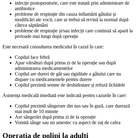
infecție postoperatorie, care este tratată prin administrare de
antibiotice
probleme de respirație din cauza inflamării gâtului și
modificări ale vocii, care ar trebui să revină la normal după
câteva săptămâni
probleme de respirație și/sau infecții care continuă să apară la
perioade mai lungi după operație
Este necesară consultarea medicului în cazul în care:
Copilul face febră
Apar vărsături după prima zi de la operație sau după
administrarea medicamentelor
Copilul are dureri de gât sau rigiditate a gâtului care nu
dispare cu medicamentele pentru durere
Copilul prezintă semne de deshidratare și refuză lichidele
Asistența medicală imediată este indicată pentru cazurile în care:
Copilul prezintă sângerare din nas sau în gură, care durează
mai mult de 10 minute
Are sângerări după prima zi de la operație
Vomită sânge sau un amestec cu aspect de zaț de cafea
Operația de polipi la adulți