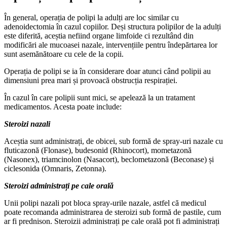
În general, operația de polipi la adulți are loc similar cu
adenoidectomia în cazul copiilor. Deși structura polipilor de la adulți
este diferită, aceștia nefiind organe limfoide ci rezultând din
modificări ale mucoasei nazale, intervențiile pentru îndepărtarea lor
sunt asemănătoare cu cele de la copii.
Operația de polipi se ia în considerare doar atunci când polipii au
dimensiuni prea mari și provoacă obstrucția respirației.
În cazul în care polipii sunt mici, se apelează la un tratament
medicamentos. Acesta poate include:
Steroizi nazali
Aceștia sunt administrați, de obicei, sub formă de spray-uri nazale cu
fluticazonă (Flonase), budesonid (Rhinocort), mometazonă
(Nasonex), triamcinolon (Nasacort), beclometazonă (Beconase) și
ciclesonida (Omnaris, Zetonna).
Steroizi administrați pe cale orală
Unii polipi nazali pot bloca spray-urile nazale, astfel că medicul
poate recomanda administrarea de steroizi sub formă de pastile, cum
ar fi prednison. Steroizii administrați pe cale orală pot fi administrați