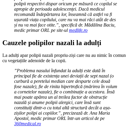
polipii respectivi dispar oricum pe măsură ce copilul se
apropie de perioada adolescenței. Dacă medicul
recomandă îndepărtarea lor, înseamnă că astfel va fi
ușurată viața copilului, care nu va mai răci atât de des
și nu va mai face otite.”, specifică dr. Mădălina Baciu,
medic primar ORL pe site-ul
medlife.ro
Cauzele polipilor nazali la adulți
La adulți apar polipii nazali propriu-ziși care nu au nimic în comun
cu vegetațiile adenoide de la copii.
”Problema nasului înfundat la adulți este dată în
principal fie de existența unei deviații de sept nazal (o
curbură a peretelui median care desparte cele două
fose nazale), fie de rinita hipertrofică (mărirea în volum
a cornetelor nazale), fie o combinație a acestora. Însă
mai poate apărea un al treilea factor de obstrucție
nazală și anume polipii alergici, care însă sunt
constituiți dintr-o cu totul altă structură decât a așa-
zișilor polipi ai copiilor.”, precizează dr. Ana Maria
Apostol, medic primar ORL într-un articol de pe
360medical.ro