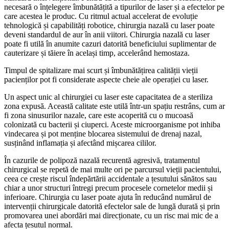
necesară o înțelegere îmbunătățită a tipurilor de laser și a efectelor pe
care acestea le produc. Cu ritmul actual accelerat de evoluție
tehnologică și capabilități robotice, chirurgia nazală cu laser poate
deveni standardul de aur în anii viitori. Chirurgia nazală cu laser
poate fi utilă în anumite cazuri datorită beneficiului suplimentar de
cauterizare și tăiere în același timp, accelerând hemostaza.
Timpul de spitalizare mai scurt și îmbunătățirea calității vieții
pacienților pot fi considerate aspecte cheie ale operației cu laser.
Un aspect unic al chirurgiei cu laser este capacitatea de a steriliza
zona expusă. Această calitate este utilă într-un spațiu restrâns, cum ar
fi zona sinusurilor nazale, care este acoperită cu o mucoasă
colonizată cu bacterii și ciuperci. Aceste microorganisme pot inhiba
vindecarea și pot menține blocarea sistemului de drenaj nazal,
susținând inflamația și afectând mișcarea cililor.
În cazurile de polipoză nazală recurentă agresivă, tratamentul
chirurgical se repetă de mai multe ori pe parcursul vieții pacientului,
ceea ce crește riscul îndepărtării accidentale a țesutului sănătos sau
chiar a unor structuri întregi precum procesele cornetelor medii și
inferioare. Chirurgia cu laser poate ajuta în reducând numărul de
intervenții chirurgicale datorită efectelor sale de lungă durată și prin
promovarea unei abordări mai direcționate, cu un risc mai mic de a
afecta țesutul normal.