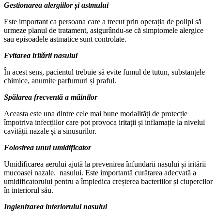
Gestionarea alergiilor și astmului
Este important ca persoana care a trecut prin operația de polipi să
urmeze planul de tratament, asigurându-se că simptomele alergice
sau episoadele astmatice sunt controlate.
Evitarea iritării nasului
În acest sens, pacientul trebuie să evite fumul de tutun, substanțele
chimice, anumite parfumuri și praful.
Spălarea frecventă a mâinilor
Aceasta este una dintre cele mai bune modalități de protecție
împotriva infecțiilor care pot provoca iritații și inflamație la nivelul
cavității nazale și a sinusurilor.
Folosirea unui umidificator
Umidificarea aerului ajută la prevenirea înfundarii nasului și iritării
mucoasei nazale. nasului. Este importantă curățarea adecvată a
umidificatorului pentru a împiedica creșterea bacteriilor și ciupercilor
în interiorul său.
Ingienizarea interiorului nasului