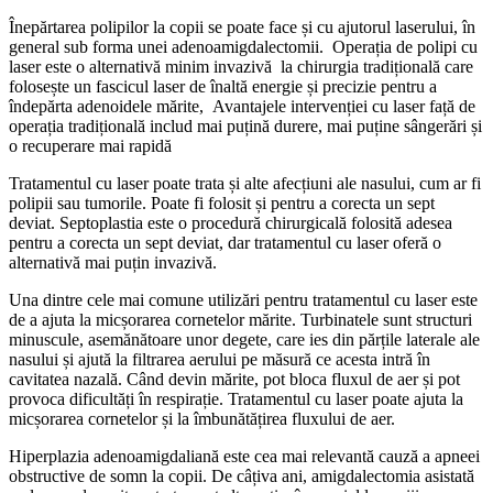
Înepărtarea polipilor la copii se poate face și cu ajutorul laserului, în
general sub forma unei adenoamigdalectomii. Operația de polipi cu
laser este o alternativă minim invazivă la chirurgia tradițională care
folosește un fascicul laser de înaltă energie și precizie pentru a
îndepărta adenoidele mărite, Avantajele intervenției cu laser față de
operația tradițională includ mai puțină durere, mai puține sângerări și
o recuperare mai rapidă
Tratamentul cu laser poate trata și alte afecțiuni ale nasului, cum ar fi
polipii sau tumorile. Poate fi folosit și pentru a corecta un sept
deviat. Septoplastia este o procedură chirurgicală folosită adesea
pentru a corecta un sept deviat, dar tratamentul cu laser oferă o
alternativă mai puțin invazivă.
Una dintre cele mai comune utilizări pentru tratamentul cu laser este
de a ajuta la micșorarea cornetelor mărite. Turbinatele sunt structuri
minuscule, asemănătoare unor degete, care ies din părțile laterale ale
nasului și ajută la filtrarea aerului pe măsură ce acesta intră în
cavitatea nazală. Când devin mărite, pot bloca fluxul de aer și pot
provoca dificultăți în respirație. Tratamentul cu laser poate ajuta la
micșorarea cornetelor și la îmbunătățirea fluxului de aer.
Hiperplazia adenoamigdaliană este cea mai relevantă cauză a apneei
obstructive de somn la copii. De câțiva ani, amigdalectomia asistată