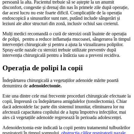
persoană la alta. Pacientul trebuie să se aștepte la un anumit
disconfort, congestie și drenaj din nas în primele zile după operație,
dar acest lucru nu este foarte dificil. Complicațiile de la operația
endoscopică a sinusurilor sunt rare, putând include sângerări și
leziuni ale altor structuri din zonă, inclusiv ochiul sau creierul.
Mulți medici recomandă o cură de steroizi orali înainte de operația
de polipi, pentru a reduce inflamația mucoasei, sângerarea în timpul
intervenției chirurgicale și pentru a ajuta la vizualizarea polipilor.
Spray-urile nazale cu steroizi trebuie utilizate preventiv după
intervenția chirurgicală pentru a întârzia sau a preveni recidiva.
Operația de polipi la copii
Îndepărtarea chirurgicală a vegetațiilor adenoide mărite poartă
denumirea de
adenoidectomie.
Este una dintre cele mai frecvente proceduri chirurgicale efectuate la
copii, împreună cu îndepărtarea amigdalelor (tonsilectomia). Chiar
dacă adenoidele fac parte din sistemul imunitar, eliminarea lor nu
afectează capacitatea copilului de a lupta împotriva infecțiilor, mai
ales că vegetațiile adenoide regresează în perioada adolescenței.
Adenoidectomia este indicată la copii pentru tratamentul tulburărilor
respiratorii în timpul somnului,
obstrucția căilor respiratorii nazale
,