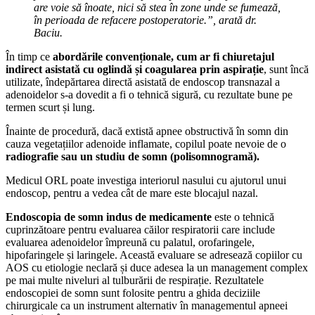
are voie să înoate, nici să stea în zone unde se fumează,
în perioada de refacere postoperatorie.”, arată dr.
Baciu.
În timp ce
abordările convenționale, cum ar fi chiuretajul
indirect asistată cu oglindă și coagularea prin aspirație
, sunt încă
utilizate, îndepărtarea directă asistată de endoscop transnazal a
adenoidelor s-a dovedit a fi o tehnică sigură, cu rezultate bune pe
termen scurt și lung.
Înainte de procedură, dacă extistă apnee obstructivă în somn din
cauza vegetațiilor adenoide inflamate, copilul poate nevoie de o
radiografie sau un studiu de somn (polisomnogramă).
Medicul ORL poate investiga interiorul nasului cu ajutorul unui
endoscop, pentru a vedea cât de mare este blocajul nazal.
Endoscopia de somn indus de medicamente
este o tehnică
cuprinzătoare pentru evaluarea căilor respiratorii care include
evaluarea adenoidelor împreună cu palatul, orofaringele,
hipofaringele și laringele. Această evaluare se adresează copiilor cu
AOS cu etiologie neclară și duce adesea la un management complex
pe mai multe niveluri al tulburării de respirație. Rezultatele
endoscopiei de somn sunt folosite pentru a ghida deciziile
chirurgicale ca un instrument alternativ în managementul apneei