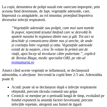
La copii, denumirea de polipi nazali este oarecum improprie, prin
aceasta fiind desemnate, de fapt, vegetațiile adenoide, care,
împreună cu amigdalele, au rol imunitar, protejând împotriva
diverselor infecții respiratorii.
”Vegetațiile adenoide sau polipii, cum mai sunt numite
în popor, reprezintă țesutul limfoid care se dezvoltă în
spatele nasului în regiunea dintre nas și gât. Tot aici se
deschide și comunicarea dintre nas și ureche, de unde
și corelația între vegetații și otita. Vegetațiile adenoide
există de la naștere, cresc în volum în primii ani de
viață, apoi încep să involueze către pubertate.”, explică
dr. Renisa Blaga, medic specialist ORL pe site-ul
reginamaria.ro
Atunci când aceste vegetații se inflamează, se declanșează
adenoidita, o afecțiune frecventă la copiii între 2-5 ani. Adenoidita
poate fi:
Acută: poate să se declanșeze după o infecție respiratorie
obișnuită, precum răceala comună sau gripa
Cronică: se menține pe o perioadă lungă de timp, evoluând pe
fondul expunerii la anumiți factori favorizanți, precum
infecțiile repetate, alergenii sau fumul de țigară