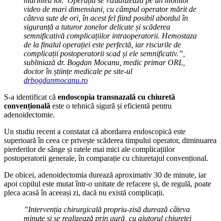
mărimea lor. Operația se vizualizează pe un monitor
video de mari dimensiuni, cu câmpul operator mărit de
câteva sute de ori, în acest fel fiind posibil abordul în
siguranță a tuturor zonelor delicate și scăderea
semnificativă complicațiilor intraoperatorii. Hemostaza
de la finalul operației este perfectă, iar riscurile de
complicații postoperatorii scad și ele semnificativ.”,
subliniază dr. Bogdan Mocanu, medic primar ORL,
doctor în științe medicale pe site-ul
drbogdanmocanu.ro
S-a identificat că
endoscopia transnazală cu chiuretă
convențională
este o tehnică sigură și eficientă pentru
adenoidectomie.
Un studiu recent a constatat că abordarea endoscopică este
superioară în ceea ce privește scăderea timpului operator, diminuarea
pierderilor de sânge și ratele mai mici ale complicațiilor
postoperatorii generale, în comparație cu chiuretajul convențional.
De obicei, adenoidectomia durează aproximativ 30 de minute, iar
apoi copilul este mutat într-o unitate de refacere și, de regulă, poate
pleca acasă în aceeași zi, dacă nu există complicații.
”Intervenția chirurgicală propriu-zisă durează câteva
minute și se realizează prin gură, cu ajutorul chiuretei