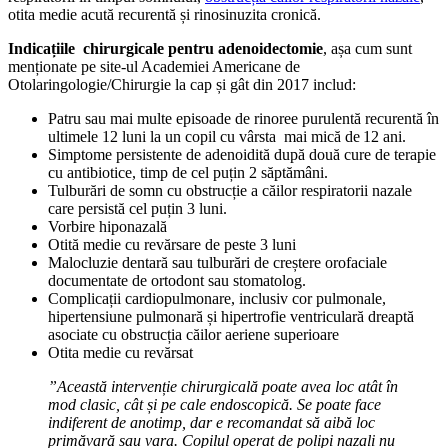
otita medie acută recurentă și rinosinuzita cronică.
Indicațiile chirurgicale pentru adenoidectomie
, așa cum sunt
menționate pe site-ul Academiei Americane de
Otolaringologie/Chirurgie la cap și gât din 2017 includ:
Patru sau mai multe episoade de rinoree purulentă recurentă în
ultimele 12 luni la un copil cu vârsta mai mică de 12 ani.
Simptome persistente de adenoidită după două cure de terapie
cu antibiotice, timp de cel puțin 2 săptămâni.
Tulburări de somn cu obstrucție a căilor respiratorii nazale
care persistă cel puțin 3 luni.
Vorbire hiponazală
Otită medie cu revărsare de peste 3 luni
Malocluzie dentară sau tulburări de creștere orofaciale
documentate de ortodont sau stomatolog.
Complicații cardiopulmonare, inclusiv cor pulmonale,
hipertensiune pulmonară și hipertrofie ventriculară dreaptă
asociate cu obstrucția căilor aeriene superioare
Otita medie cu revărsat
”Această intervenție chirurgicală poate avea loc atât în
mod clasic, cât și pe cale endoscopică. Se poate face
indiferent de anotimp, dar e recomandat să aibă loc
primăvară sau vara. Copilul operat de polipi nazali nu