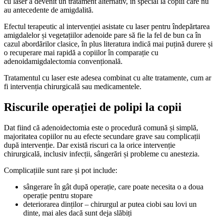
cu laser a devenit un tratament alternativ, în special la copiii care nu
au antecedente de amigdalită.
Efectul terapeutic al intervenției asistate cu laser pentru îndepărtarea
amigdalelor și vegetațiilor adenoide pare să fie la fel de bun ca în
cazul abordărilor clasice, în plus literatura indică mai puțină durere și
o recuperare mai rapidă a copiilor în comparație cu
adenoidamigdalectomia convențională.
Tratamentul cu laser este adesea combinat cu alte tratamente, cum ar
fi intervenția chirurgicală sau medicamentele.
Riscurile operației de polipi la copii
Dat fiind că adenoidectomia este o procedură comună și simplă,
majoritatea copiilor nu au efecte secundare grave sau complicații
după intervenție. Dar există riscuri ca la orice intervenție
chirurgicală, inclusiv infecții, sângerări și probleme cu anestezia.
Complicațiile sunt rare și pot include:
sângerare în gât după operație, care poate necesita o a doua
operație pentru stopare
deteriorarea dinților – chirurgul ar putea ciobi sau lovi un
dinte, mai ales dacă sunt deja slăbiți