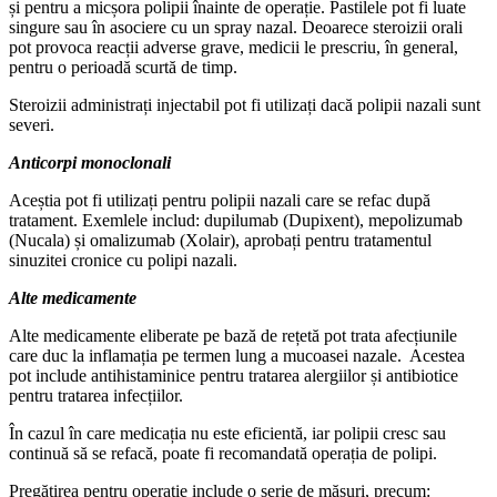
și pentru a micșora polipii înainte de operație. Pastilele pot fi luate
singure sau în asociere cu un spray nazal. Deoarece steroizii orali
pot provoca reacții adverse grave, medicii le prescriu, în general,
pentru o perioadă scurtă de timp.
Steroizii administrați injectabil pot fi utilizați dacă polipii nazali sunt
severi.
Anticorpi monoclonali
Aceștia pot fi utilizați pentru polipii nazali care se refac după
tratament. Exemlele includ: dupilumab (Dupixent), mepolizumab
(Nucala) și omalizumab (Xolair), aprobați pentru tratamentul
sinuzitei cronice cu polipi nazali.
Alte medicamente
Alte medicamente eliberate pe bază de rețetă pot trata afecțiunile
care duc la inflamația pe termen lung a mucoasei nazale. Acestea
pot include antihistaminice pentru tratarea alergiilor și antibiotice
pentru tratarea infecțiilor.
În cazul în care medicația nu este eficientă, iar polipii cresc sau
continuă să se refacă, poate fi recomandată operația de polipi.
Pregătirea pentru operație include o serie de măsuri, precum: