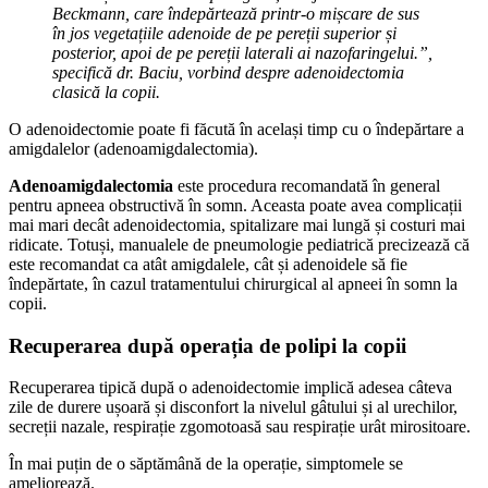
Beckmann, care îndepărtează printr-o mișcare de sus
în jos vegetațiile adenoide de pe pereții superior și
posterior, apoi de pe pereții laterali ai nazofaringelui.”,
specifică dr. Baciu, vorbind despre adenoidectomia
clasică la copii.
O adenoidectomie poate fi făcută în același timp cu o îndepărtare a
amigdalelor (adenoamigdalectomia).
Adenoamigdalectomia
este procedura recomandată în general
pentru apneea obstructivă în somn. Aceasta poate avea complicații
mai mari decât adenoidectomia, spitalizare mai lungă și costuri mai
ridicate. Totuși, manualele de pneumologie pediatrică precizează că
este recomandat ca atât amigdalele, cât și adenoidele să fie
îndepărtate, în cazul tratamentului chirurgical al apneei în somn la
copii.
Recuperarea după operația de polipi la copii
Recuperarea tipică după o adenoidectomie implică adesea câteva
zile de durere ușoară și disconfort la nivelul gâtului și al urechilor,
secreții nazale, respirație zgomotoasă sau respirație urât mirositoare.
În mai puțin de o săptămână de la operație, simptomele se
ameliorează.