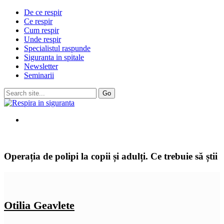
De ce respir
Ce respir
Cum respir
Unde respir
Specialistul raspunde
Siguranta in spitale
Newsletter
Seminarii
Operația de polipi la copii și adulți. Ce trebuie să știi
Otilia Geavlete