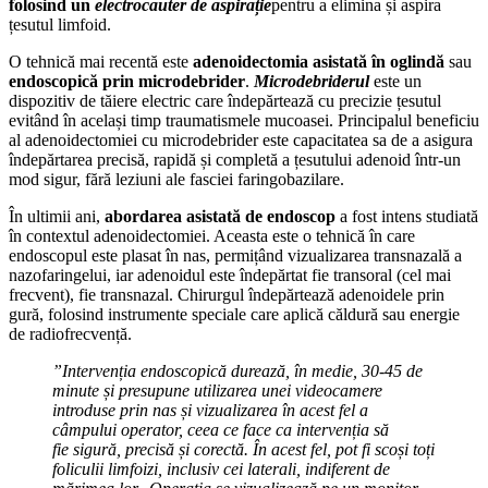
folosind un
electrocauter de aspirație
pentru a elimina și aspira
țesutul limfoid.
O tehnică mai recentă este
adenoidectomia asistată în oglindă
sau
endoscopică prin microdebrider
.
Microdebriderul
este un
dispozitiv de tăiere electric care îndepărtează cu precizie țesutul
evitând în același timp traumatismele mucoasei. Principalul beneficiu
al adenoidectomiei cu microdebrider este capacitatea sa de a asigura
îndepărtarea precisă, rapidă și completă a țesutului adenoid într-un
mod sigur, fără leziuni ale fasciei faringobazilare.
În ultimii ani,
abordarea asistată de endoscop
a fost intens studiată
în contextul adenoidectomiei. Aceasta este o tehnică în care
endoscopul este plasat în nas, permițând vizualizarea transnazală a
nazofaringelui, iar adenoidul este îndepărtat fie transoral (cel mai
frecvent), fie transnazal. Chirurgul îndepărtează adenoidele prin
gură, folosind instrumente speciale care aplică căldură sau energie
de radiofrecvență.
”Intervenția endoscopică durează, în medie, 30-45 de
minute și presupune utilizarea unei videocamere
introduse prin nas și vizualizarea în acest fel a
câmpului operator, ceea ce face ca intervenția să
fie sigură, precisă și corectă. În acest fel, pot fi scoși toți
foliculii limfoizi, inclusiv cei laterali, indiferent de