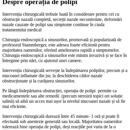
Despre operația de polipi
Intervenția chirurgicală trebuie luată în considerare pentru cei cu
obstrucție nazală completă, secreții nazale necontrolate, deformări
nazale cauzate de polipi sau simptome continue în ciuda
tratamentului medical
Chirurgia endoscopică a sinusurilor, promovată și popularizată de
profesorul Stammberger, este adesea foarte eficientă pentru
majoritatea oamenilor, oferind ameliorarea rapidă a simptomelor.
Chirurgia endoscopică a sinusurilor este minim invazivă și se face în
întregime prin nări, cu ajutorul unei camere.
Intervenția chirurgicală servește la îndepărtarea polipilor, precum și a
mucoasei inflamate din jur, la deschiderea căilor nazale
obstrucționate și la curățarea sinusurilor.
Pe lângă îndepărtarea obstrucției, operația de polipi permite ca
medicamentele sau alte remedii (precum steroizii topici ori soluție
salină) să aibă un acces mai ușor la nivelul mucoasei nazale și să fie
mai eficiente.
Intervenția chirurgicală durează între 45 minute- 1 oră și poate fi
efectuată sub anestezie generală sau locală. Majoritatea oamenilor
tolerează bine operația de polipi, deși reacțiile pot varia de la o