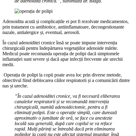
de adenoidită cronică.”, subliniază dr. Blaga.
Adenoidita acută și complicațiile ei pot fi rezolvate medicamentos,
prin tratament cu antibiotice, antiinflamatoare, decongestionante
nazale, antialergice și, eventual, aerosoli.
În cazul adenoiditei cronice însă se poate impune intervenția
chirurgicală pentru îndepărtarea vegetațiilor adenoide mărite.
Medicul poate recomanda operația de polipi dacă simptomele
inflamației sunt severe și dacă apar infecții frecvente ale urechii
medii.
Operația de polipi la copii poate avea loc prin diverse metode,
obiectivul fiind deblocarea căilor respiratorii și a comunicării dintre
nas și ureche.
”În cazul adenoiditei cronice, va fi necesară eliberarea
canalelor respiratorii și se recomandă intervenția
chirurgicală, numită adenoidectomie, pentru a fi
eliminați polipii. Este o operație simplă, care durează
aproximativ o jumătate de oră, se face cu anestezie
locală sau generală, după care copilul se va reface
rapid.
Mulți părinți se întreabă dacă prin eliminarea
polipilor la copii nu este afectat sistemul imunitar, însă