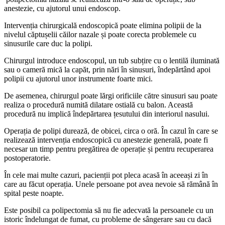
anestezie, cu ajutorul unui endoscop.
Intervenția chirurgicală endoscopică poate elimina polipii de la
nivelul căptușelii căilor nazale și poate corecta problemele cu
sinusurile care duc la polipi.
Chirurgul introduce endoscopul, un tub subțire cu o lentilă iluminată
sau o cameră mică la capăt, prin nări în sinusuri, îndepărtând apoi
polipii cu ajutorul unor instrumente foarte mici.
De asemenea, chirurgul poate lărgi orificiile către sinusuri sau poate
realiza o procedură numită dilatare ostială cu balon. Această
procedură nu implică îndepărtarea țesutului din interiorul nasului.
Operația de polipi durează, de obicei, circa o oră. În cazul în care se
realizează intervenția endoscopică cu anestezie generală, poate fi
necesar un timp pentru pregătirea de operație și pentru recuperarea
postoperatorie.
În cele mai multe cazuri, pacienții pot pleca acasă în aceeași zi în
care au făcut operația. Unele persoane pot avea nevoie să rămână în
spital peste noapte.
Este posibil ca polipectomia să nu fie adecvată la persoanele cu un
istoric îndelungat de fumat, cu probleme de sângerare sau cu dacă