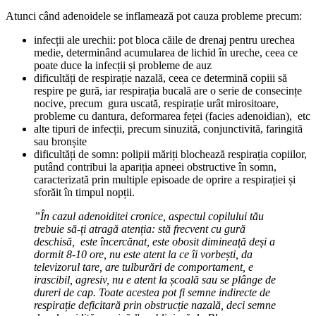
Atunci când adenoidele se inflamează pot cauza probleme precum:
infecții ale urechii: pot bloca căile de drenaj pentru urechea
medie, determinând acumularea de lichid în ureche, ceea ce
poate duce la infecții și probleme de auz
dificultăți de respirație nazală, ceea ce determină copiii să
respire pe gură, iar respirația bucală are o serie de consecințe
nocive, precum gura uscată, respirație urât mirositoare,
probleme cu dantura, deformarea feței (facies adenoidian), etc
alte tipuri de infecții, precum sinuzită, conjunctivită, faringită
sau bronșite
dificultăți de somn: polipii măriți blochează respirația copiilor,
putând contribui la apariția apneei obstructive în somn,
caracterizată prin multiple episoade de oprire a respirației și
sforăit în timpul nopții.
”În cazul adenoiditei cronice, aspectul copilului tău
trebuie să-ți atragă atenția: stă frecvent cu gură
deschisă, este încercănat, este obosit dimineață deși a
dormit 8-10 ore, nu este atent la ce îi vorbești, da
televizorul tare, are tulburări de comportament, e
irascibil, agresiv, nu e atent la școală sau se plânge de
dureri de cap. Toate acestea pot fi semne indirecte de
respirație deficitară prin obstrucție nazală, deci semne