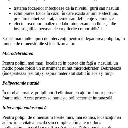
tratarea focarelor infecțioase de la nivelul gurii sau nasului
echilibrarea fizică în cazul în care există anumite afecțiuni,
precum diabet zaharat, anemie sau deficiențe vitaminice
efectuarea unor analize de laborator, examen clinic și alte
investigații la persoanele cu diferite comorbidități
Există mai multe tipuri de intervenții pentru îndepărtarea polipilor, în
funcție de dimensiunile și localizarea lor.
Microdebridarea
Pentru polipii mai mari, localizați în partea din față a nasului, un
medic poate folosi un instrument numit microdebrider. Debridează
(îndepărtează țesutul) și aspiră materialul slăbit în același timp.
Polipectomie nazală
În mod alternativ, polipii pot fi eliminați cu ajutorul unor pense
foarte mici. Acest proces se numește polipectomie intranazală.
Intervenția endoscopică
Pentru polipii de dimensiuni foarte mici, mai extinși, localizați mai
adânc în cavitatea nazală sau complicați în alte moduri,
polipectomia nazală se realizează într-o sală de operație, sub