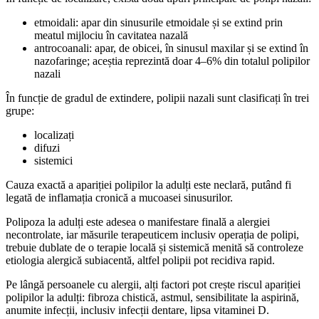
etmoidali: apar din sinusurile etmoidale și se extind prin
meatul mijlociu în cavitatea nazală
antrocoanali: apar, de obicei, în sinusul maxilar și se extind în
nazofaringe; aceștia reprezintă doar 4–6% din totalul polipilor
nazali
În funcție de gradul de extindere, polipii nazali sunt clasificați în trei
grupe:
localizați
difuzi
sistemici
Cauza exactă a apariției polipilor la adulți este neclară, putând fi
legată de inflamația cronică a mucoasei sinusurilor.
Polipoza la adulți este adesea o manifestare finală a alergiei
necontrolate, iar măsurile terapeuticem inclusiv operația de polipi,
trebuie dublate de o terapie locală și sistemică menită să controleze
etiologia alergică subiacentă, altfel polipii pot recidiva rapid.
Pe lângă persoanele cu alergii, alți factori pot crește riscul apariției
polipilor la adulți: fibroza chistică, astmul, sensibilitate la aspirină,
anumite infecții, inclusiv infecții dentare, lipsa vitaminei D.