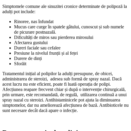
Simptomele comune ale sinuzitei cronice determinate de polipoză la
adulți pot include:
Rinoree, nas înfundat
Mucus care curge în spatele gâtului, cunoscut și sub numele
de picurare postnazală.
Dificultăți de miros sau pierderea mirosului
Afectarea gustului
Dureri faciale sau cefalee
Presiune la nivelul frunții și al feței
Durere de dinți
Sforăit
Tratamentul inițial al polipilor la adulți presupune, de obicei,
administrarea de steroizi, adesea sub formă de spray nazal. Dacă
acest lucru nu este eficient, poate fi luată operația de polipi.
Afecțiunea reapare frecvent chiar și după o intervenție chirurgicală,
prin urmare, este recomandată, de regulă, utilizarea continuă a unui
spray nazal cu steroizi. Antihistaminicele pot ajuta la diminuarea
simptomelor, dar nu ameliorează afecțiunea de bază. Antibioticele nu
sunt necesare decât dacă apare o infecție.