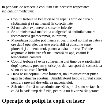
În perioada de refacere a copilului este necesară respectarea
indicațiilor medicului:
Copilul trebuie să beneficieze de repaus timp de circa o
săptămână și să nu meargă în colectivitate
Să nu existe expunere la surse de infecție
Se administrează medicația analgezică și antiinflamatoare
recomandată (paracetamol, ibuprofen)
Majoritatea copiilor pot mânca și bea în mod normal în câteva
ore după operație, dar este preferabil să consume supe,
piureuri și alimente moi, pentru a evita durerea. Trebuie
asigurată o hidratare cât mai intensă cu apă, ceaiuri la
temperatura camerei.
Copilul trebuie să evite suflarea nasului timp de o săptămână
după operație, precum și orice joc dur sau sport de contact, ca
să nu existe riscul lovirii
Dacă nasul copilului este înfundat, un umidificator ar putea
ajuta la calmarea acestuia. Umidifcatorul trebuie curățat zilnic
pentru a preveni dezvoltarea mucegaiului.
Sub nicio formă nu se administrează aspirină și nu se face baie
caldă în cadă timp de 7 zile, pentru a nu favoriza sângerarea.
Operație de polipi la copii cu laser