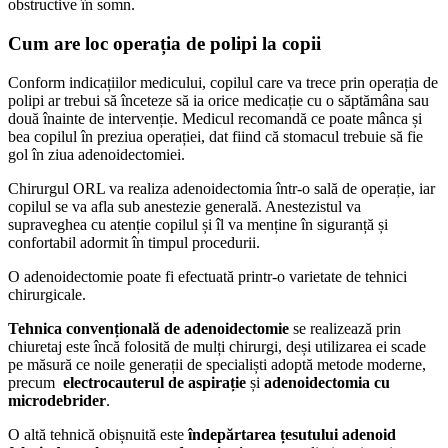
obstructive în somn.
Cum are loc operația de polipi la copii
Conform indicațiilor medicului, copilul care va trece prin operația de
polipi ar trebui să înceteze să ia orice medicație cu o săptămâna sau
două înainte de intervenție. Medicul recomandă ce poate mânca și
bea copilul în preziua operației, dat fiind că stomacul trebuie să fie
gol în ziua adenoidectomiei.
Chirurgul ORL va realiza adenoidectomia într-o sală de operație, iar
copilul se va afla sub anestezie generală. Anestezistul va
supraveghea cu atenție copilul și îl va menține în siguranță și
confortabil adormit în timpul procedurii.
O adenoidectomie poate fi efectuată printr-o varietate de tehnici
chirurgicale.
Tehnica convențională de adenoidectomie
se realizează prin
chiuretaj este încă folosită de mulți chirurgi, deși utilizarea ei scade
pe măsură ce noile generații de specialiști adoptă metode moderne,
precum
electrocauterul de aspirație
și
adenoidectomia cu
microdebrider
.
O altă tehnică obișnuită este
îndepărtarea țesutului adenoid