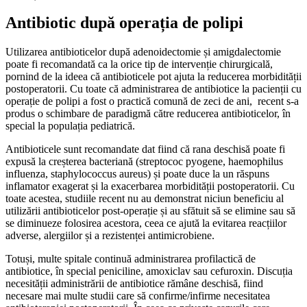
Antibiotic după operația de polipi
Utilizarea antibioticelor după adenoidectomie și amigdalectomie
poate fi recomandată ca la orice tip de intervenție chirurgicală,
pornind de la ideea că antibioticele pot ajuta la reducerea morbidității
postoperatorii. Cu toate că administrarea de antibiotice la pacienții cu
operație de polipi a fost o practică comună de zeci de ani, recent s-a
produs o schimbare de paradigmă către reducerea antibioticelor, în
special la populația pediatrică.
Antibioticele sunt recomandate dat fiind că rana deschisă poate fi
expusă la creșterea bacteriană (streptococ pyogene, haemophilus
influenza, staphylococcus aureus) și poate duce la un răspuns
inflamator exagerat și la exacerbarea morbidității postoperatorii. Cu
toate acestea, studiile recent nu au demonstrat niciun beneficiu al
utilizării antibioticelor post-operație și au sfătuit să se elimine sau să
se diminueze folosirea acestora, ceea ce ajută la evitarea reacțiilor
adverse, alergiilor și a rezistenței antimicrobiene.
Totuși, multe spitale continuă administrarea profilactică de
antibiotice, în special peniciline, amoxiclav sau cefuroxin. Discuția
necesității administrării de antibiotice rămâne deschisă, fiind
necesare mai multe studii care să confirme/infirme necesitatea