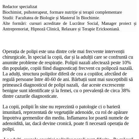
Redactor specializat
Biochimist, psihoterapeut, formare nutriție și terapii complementare
Studii: Facultatea de Biologie și Masterul în Biochimie.
Alte formări: cursuri acreditate de Lucrător Social, Manager proiect și
Antreprenoriat, Hipnoză Clinică, Relaxare și Terapie Ericksoniană.
Operația de polipi este una dintre cele mai frecvente intervenții
chirurgicale, în special la copii, dar și la adulții care se confruntă cu
anumite probleme de respirație. Polipii nazali afectează peste 10%
din populație, copiii fiind diagnosticați frecvent cu polipoză nazală.
La adulți, structura polipilor diferă de cea a copiilor, afectând de
regulă persoane între 40-60 de ani. Bărbații sunt mai susceptibili să
primească diagnosticul de polipi nazali, dar aceste excrescențe
benigne sunt identificate și la femei, cu o prevalență de circa 38%
dintre cazurile diagnosticate.
La copii, polipii în sine nu reprezintă o patologie ci o barieră
imunitară, reprezentată de vegetațiile adenoide, cu rol de apărare
împotriva germenilor din mediu. Inflamarea lor poartă numele de
adenoidită, iar, dacă devine cronică, poate fi necesară operația de
polipi.