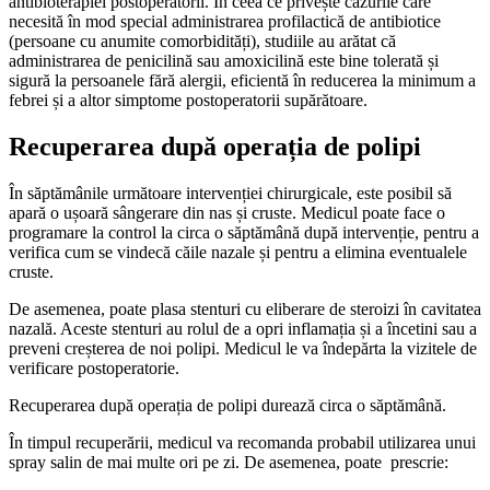
antibioterapiei postoperatorii. În ceea ce privește cazurile care
necesită în mod special administrarea profilactică de antibiotice
(persoane cu anumite comorbidități), studiile au arătat că
administrarea de penicilină sau amoxicilină este bine tolerată și
sigură la persoanele fără alergii, eficientă în reducerea la minimum a
febrei și a altor simptome postoperatorii supărătoare.
Recuperarea după operația de polipi
În săptămânile următoare intervenției chirurgicale, este posibil să
apară o ușoară sângerare din nas și cruste. Medicul poate face o
programare la control la circa o săptămână după intervenție, pentru a
verifica cum se vindecă căile nazale și pentru a elimina eventualele
cruste.
De asemenea, poate plasa stenturi cu eliberare de steroizi în cavitatea
nazală. Aceste stenturi au rolul de a opri inflamația și a încetini sau a
preveni creșterea de noi polipi. Medicul le va îndepărta la vizitele de
verificare postoperatorie.
Recuperarea după operația de polipi durează circa o săptămână.
În timpul recuperării, medicul va recomanda probabil utilizarea unui
spray salin de mai multe ori pe zi. De asemenea, poate prescrie: