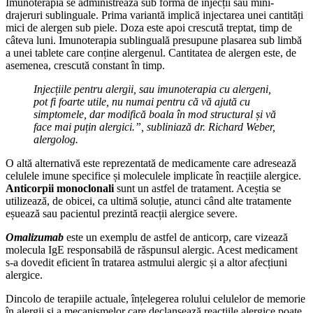
Imunoterapia se administrează sub formă de injecții sau mini-
drajeruri sublinguale. Prima variantă implică injectarea unei cantități
mici de alergen sub piele. Doza este apoi crescută treptat, timp de
câteva luni. Imunoterapia sublinguală presupune plasarea sub limbă
a unei tablete care conține alergenul. Cantitatea de alergen este, de
asemenea, crescută constant în timp.
Injecțiile pentru alergii, sau imunoterapia cu alergeni,
pot fi foarte utile, nu numai pentru că vă ajută cu
simptomele, dar modifică boala în mod structural și vă
face mai puțin alergici.”, subliniază dr. Richard Weber,
alergolog.
O altă alternativă este reprezentată de medicamente care adresează
celulele imune specifice și moleculele implicate în reacțiile alergice.
Anticorpii monoclonali
sunt un astfel de tratament. Aceștia se
utilizează, de obicei, ca ultimă soluție, atunci când alte tratamente
eșuează sau pacientul prezintă reacții alergice severe.
Omalizumab
este un exemplu de astfel de anticorp, care vizează
molecula IgE responsabilă de răspunsul alergic. Acest medicament
s-a dovedit eficient în tratarea astmului alergic și a altor afecțiuni
alergice.
Dincolo de terapiile actuale, înțelegerea rolului celulelor de memorie
în alergii și a mecanismelor care declanșează reacțiile alergice poate