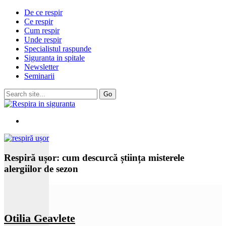
De ce respir
Ce respir
Cum respir
Unde respir
Specialistul raspunde
Siguranta in spitale
Newsletter
Seminarii
Respiră ușor: cum descurcă știința misterele
alergiilor de sezon
Otilia Geavlete