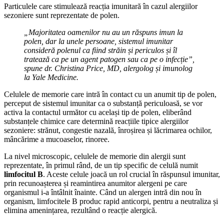
Particulele care stimulează reacția imunitară în cazul alergiilor
sezoniere sunt reprezentate de polen.
„Majoritatea oamenilor nu au un răspuns imun la
polen, dar la unele persoane, sistemul imunitar
consideră polenul ca fiind străin și periculos și îl
tratează ca pe un agent patogen sau ca pe o infecție”,
spune dr. Christina Price, MD, alergolog și imunolog
la Yale Medicine.
Celulele de memorie care intră în contact cu un anumit tip de polen,
perceput de sistemul imunitar ca o substanță periculoasă, se vor
activa la contactul următor cu același tip de polen, eliberând
substanțele chimice care determină reacțiile tipice alergiilor
sezoniere: strănut, congestie nazală, înroșirea și lăcrimarea ochilor,
mâncărime a mucoaselor, rinoree.
La nivel microscopic, celulele de memorie din alergii sunt
reprezentate, în primul rând, de un tip specific de celulă numit
limfocitul B
. Aceste celule joacă un rol crucial în răspunsul imunitar,
prin recunoașterea și reamintirea anumitor alergeni pe care
organismul i-a întâlnit înainte. Când un alergen intră din nou în
organism, limfocitele B produc rapid anticorpi, pentru a neutraliza și
elimina amenințarea, rezultând o reacție alergică.