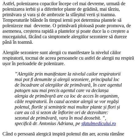
Astfel, polenizarea copacilor începe cel mai devreme, urmată de
polenizarea ierbii și a diferitelor plante de grădină, mai târziu,
primăvara și vara și de ambrozie la sfârșitul verii și toamna.
Temperaturile blânde în timpul iernii pot determina plantele să
polenizeze mai devreme. O primăvară ploioasă poate promova, de
asemenea, creșterea rapidă a plantelor și poate duce la o creștere a
mucegaiului, făcând ca simptomele alergiilor sezoniere să dureze
până în toamnă.
Alergiile sezoniere sunt alergii cu manifestare la nivelul căilor
respiratorii, tocmai de aceea persoanele cu astfel de alergii nu respiră
ușor în perioadele de polenizare.
”Alergiile prin manifestare la nivelul cailor respiratorii
mai pot fi denumite și alergii sezoniere, principalul loc
de încadrare al alergiilor de primăvară, în care agentul
patogen sau mai precis agentul care va declanșa
alergia de primăvară are ca loc de acces în organism,
căile respiratorii. În cazul acestor alergii se vor regăși
polenul, florile și semințele mai multor plante și flori și
care au că si sezon de înflorire ori de dezvoltare:
sezonul de primăvară, vara în mod deosebit. ”,
specifică dr. Antonius Adriana, pe
sfatulmedicului.ro
Când o persoană alergică inspiră polenul din aer, acesta rămâne