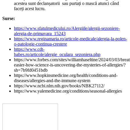
acestea sunt declanșatorii sau purtați o mască atunci când
faceți acest lucru.
Surse:
https://www.sfatulmedicului.ro/Alergiile/alergii-sezoniere-
alergia-de-primavara_15243
https://www.reginamaria.ro/articole-medicale/alergia-la-polen-
o-patologie-continua-crestere
https://www.cdt-
babes.ro/articole/alergie_oculara_sezoniera.php
https://www.forbes.com/sites/williamhaseltine/2024/03/03/breat
easier-how-science-is-uncovering-the-mysteries-of-allergies/?
sh=7b9fd0451bdb
https://www.hopkinsmedicine.org/health/conditions-and-
diseases/allergies-and-the-immune-system
https://www.ncbi.nlm.nih.gov/books/NBK27112/
https://www.yalemedicine.org/conditions/seasonal-allergies