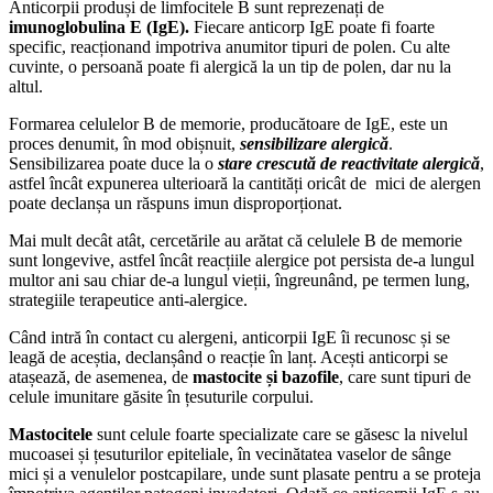
Anticorpii produși de limfocitele B sunt reprezenați de
imunoglobulina E (IgE).
Fiecare anticorp IgE poate fi foarte
specific, reacționand impotriva anumitor tipuri de polen. Cu alte
cuvinte, o persoană poate fi alergică la un tip de polen, dar nu la
altul.
Formarea celulelor B de memorie, producătoare de IgE, este un
proces denumit, în mod obișnuit,
sensibilizare alergică
.
Sensibilizarea poate duce la o
stare crescută de reactivitate alergică
,
astfel încât expunerea ulterioară la cantități oricât de mici de alergen
poate declanșa un răspuns imun disproporționat.
Mai mult decât atât, cercetările au arătat că celulele B de memorie
sunt longevive, astfel încât reacțiile alergice pot persista de-a lungul
multor ani sau chiar de-a lungul vieții, îngreunând, pe termen lung,
strategiile terapeutice anti-alergice.
Când intră în contact cu alergeni, anticorpii IgE îi recunosc și se
leagă de aceștia, declanșând o reacție în lanț. Acești anticorpi se
atașează, de asemenea, de
mastocite și bazofile
, care sunt tipuri de
celule imunitare găsite în țesuturile corpului.
Mastocitele
sunt celule foarte specializate care se găsesc la nivelul
mucoasei și țesuturilor epiteliale, în vecinătatea vaselor de sânge
mici și a venulelor postcapilare, unde sunt plasate pentru a se proteja