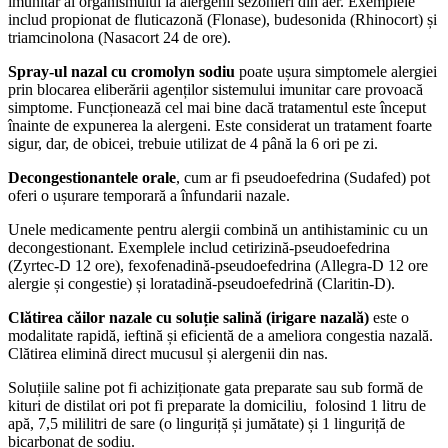
imunitar al organismului la alergenii sezonieri din aer. Exemplele
includ propionat de fluticazonă (Flonase), budesonida (Rhinocort) și
triamcinolona (Nasacort 24 de ore).
Spray-ul nazal cu cromolyn sodiu
poate ușura simptomele alergiei
prin blocarea eliberării agenților sistemului imunitar care provoacă
simptome. Funcționează cel mai bine dacă tratamentul este început
înainte de expunerea la alergeni. Este considerat un tratament foarte
sigur, dar, de obicei, trebuie utilizat de 4 până la 6 ori pe zi.
Decongestionantele orale
, cum ar fi pseudoefedrina (Sudafed) pot
oferi o ușurare temporară a înfundarii nazale.
Unele medicamente pentru alergii combină un antihistaminic cu un
decongestionant. Exemplele includ cetirizină-pseudoefedrina
(Zyrtec-D 12 ore), fexofenadină-pseudoefedrina (Allegra-D 12 ore
alergie și congestie) și loratadină-pseudoefedrină (Claritin-D).
Clătirea căilor nazale cu soluție salină (irigare nazală)
este o
modalitate rapidă, ieftină și eficientă de a ameliora congestia nazală.
Clătirea elimină direct mucusul și alergenii din nas.
Soluțiile saline pot fi achiziționate gata preparate sau sub formă de
kituri de distilat ori pot fi preparate la domiciliu, folosind 1 litru de
apă, 7,5 mililitri de sare (o linguriță și jumătate) și 1 linguriță de
bicarbonat de sodiu.