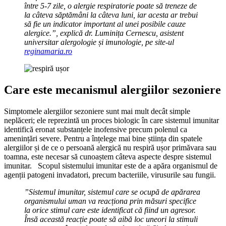
între 5-7 zile, o alergie respiratorie poate să treneze de
la câteva săptămâni la câteva luni, iar acesta ar trebui
să fie un indicator important al unei posibile cauze
alergice.”, explică dr. Luminița Cernescu, asistent
universitar alergologie și imunologie, pe site-ul
reginamaria.ro
Care este mecanismul alergiilor sezoniere
Simptomele alergiilor sezoniere sunt mai mult decât simple
neplăceri; ele reprezintă un proces biologic în care sistemul imunitar
identifică eronat substanțele inofensive precum polenul ca
amenințări severe. Pentru a înțelege mai bine știința din spatele
alergiilor și de ce o persoană alergică nu respiră ușor primăvara sau
toamna, este necesar să cunoaștem câteva aspecte despre sistemul
imunitar. Scopul sistemului imunitar este de a apăra organismul de
agenții patogeni invadatori, precum bacteriile, virusurile sau fungii.
”Sistemul imunitar, sistemul care se ocupă de apărarea
organismului uman va reacționa prin măsuri specifice
la orice stimul care este identificat că fiind un agresor.
Însă această reacție poate să aibă loc uneori la stimuli