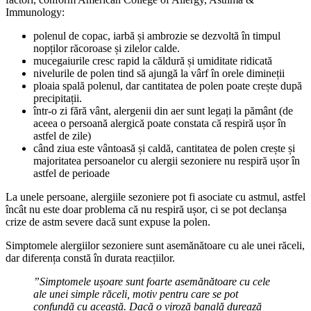
Immunology:
polenul de copac, iarbă și ambrozie se dezvoltă în timpul
nopților răcoroase și zilelor calde.
mucegaiurile cresc rapid la căldură și umiditate ridicată
nivelurile de polen tind să ajungă la vârf în orele dimineții
ploaia spală polenul, dar cantitatea de polen poate crește după
precipitații.
într-o zi fără vânt, alergenii din aer sunt legați la pământ (de
aceea o persoană alergică poate constata că respiră ușor în
astfel de zile)
când ziua este vântoasă și caldă, cantitatea de polen crește și
majoritatea persoanelor cu alergii sezoniere nu respiră ușor în
astfel de perioade
La unele persoane, alergiile sezoniere pot fi asociate cu astmul, astfel
încât nu este doar problema că nu respiră ușor, ci se pot declanșa
crize de astm severe dacă sunt expuse la polen.
Simptomele alergiilor sezoniere sunt asemănătoare cu ale unei răceli,
dar diferența constă în durata reacțiilor.
”Simptomele ușoare sunt foarte asemănătoare cu cele
ale unei simple răceli, motiv pentru care se pot
confundă cu această. Dacă o viroză banală durează