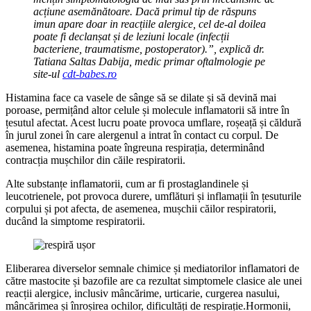
acțiune asemănătoare. Dacă primul tip de răspuns
imun apare doar in reacțiile alergice, cel de-al doilea
poate fi declanșat și de leziuni locale (infecții
bacteriene, traumatisme, postoperator).”, explică dr.
Tatiana Saltas Dabija, medic primar oftalmologie pe
site-ul
cdt-babes.ro
Histamina face ca vasele de sânge să se dilate și să devină mai
poroase, permițând altor celule și molecule inflamatorii să intre în
țesutul afectat. Acest lucru poate provoca umflare, roșeață și căldură
în jurul zonei în care alergenul a intrat în contact cu corpul. De
asemenea, histamina poate îngreuna respirația, determinând
contracția mușchilor din căile respiratorii.
Alte substanțe inflamatorii, cum ar fi prostaglandinele și
leucotrienele, pot provoca durere, umflături și inflamații în țesuturile
corpului și pot afecta, de asemenea, mușchii căilor respiratorii,
ducând la simptome respiratorii.
Eliberarea diverselor semnale chimice și mediatorilor inflamatori de
către mastocite și bazofile are ca rezultat simptomele clasice ale unei
reacții alergice, inclusiv mâncărime, urticarie, curgerea nasului,
mâncărimea și înroșirea ochilor, dificultăți de respirație.Hormonii,