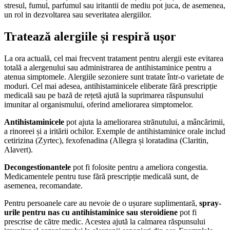
stresul, fumul, parfumul sau iritantii de mediu pot juca, de asemenea,
un rol in dezvoltarea sau severitatea alergiilor.
Tratează alergiile și respiră ușor
La ora actuală, cel mai frecvent tratament pentru alergii este evitarea
totală a alergenului sau administrarea de antihistaminice pentru a
atenua simptomele. Alergiile sezoniere sunt tratate într-o varietate de
moduri. Cel mai adesea, antihistaminicele eliberate fără prescripție
medicală sau pe bază de rețetă ajută la suprimarea răspunsului
imunitar al organismului, oferind ameliorarea simptomelor.
Antihistaminicele
pot ajuta la ameliorarea strănutului, a mâncărimii,
a rinoreei și a iritării ochilor. Exemple de antihistaminice orale includ
cetirizina (Zyrtec), fexofenadina (Allegra și loratadina (Claritin,
Alavert).
Decongestionantele
pot fi folosite pentru a ameliora congestia.
Medicamentele pentru tuse fără prescripție medicală sunt, de
asemenea, recomandate.
Pentru persoanele care au nevoie de o ușurare suplimentară,
spray-
urile pentru nas cu antihistaminice sau steroidiene
pot fi
prescrise de către medic. Acestea ajută la calmarea răspunsului