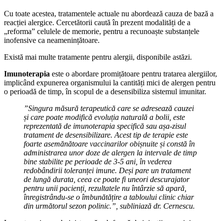
Cu toate acestea, tratamentele actuale nu abordează cauza de bază a
reacției alergice. Cercetătorii caută în prezent modalități de a
„reforma” celulele de memorie, pentru a recunoaște substanțele
inofensive ca neamenințătoare.
Există mai multe tratamente pentru alergii, disponibile astăzi.
Imunoterapia
este o abordare promițătoare pentru tratarea alergiilor,
implicând expunerea organismului la cantități mici de alergen pentru
o perioadă de timp, în scopul de a desensibiliza sistemul imunitar.
”Singura măsură terapeutică care se adresează cauzei
și care poate modifică evoluția naturală a bolii, este
reprezentată de imunoterapia specifică sau așa-zisul
tratament de desensibilizare. Acest tip de terapie este
foarte asemănătoare vaccinarilor obișnuite și constă în
administrarea unor doze de alergen la intervale de timp
bine stabilite pe perioade de 3-5 ani, în vederea
redobândirii toleranței imune. Deși pare un tratament
de lungă durata, ceea ce poate fi uneori descurajator
pentru unii pacienți, rezultatele nu întârzie să apară,
înregistrându-se o îmbunătățire a tabloului clinic chiar
din următorul sezon polinic.”, subliniază dr. Cernescu.