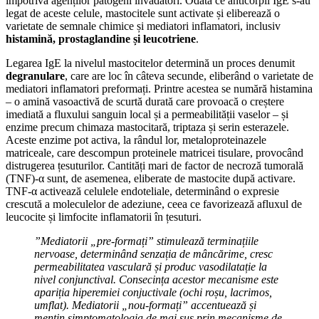
împotriva agenților patogeni invadatori. Odată ce anticorpii IgE s-au
legat de aceste celule, mastocitele sunt activate și eliberează o
varietate de semnale chimice și mediatori inflamatori, inclusiv
histamină, prostaglandine și leucotriene
.
Legarea IgE la nivelul mastocitelor determină un proces denumit
degranulare
, care are loc în câteva secunde, eliberând o varietate de
mediatori inflamatori preformați. Printre acestea se numără histamina
– o amină vasoactivă de scurtă durată care provoacă o creștere
imediată a fluxului sanguin local și a permeabilității vaselor – și
enzime precum chimaza mastocitară, triptaza și serin esterazele.
Aceste enzime pot activa, la rândul lor, metaloproteinazele
matriceale, care descompun proteinele matricei tisulare, provocând
distrugerea țesuturilor. Cantități mari de factor de necroză tumorală
(TNF)-α sunt, de asemenea, eliberate de mastocite după activare.
TNF-α activează celulele endoteliale, determinând o expresie
crescută a moleculelor de adeziune, ceea ce favorizează afluxul de
leucocite și limfocite inflamatorii în țesuturi.
”Mediatorii „pre-formați” stimulează terminațiile
nervoase, determinând senzația de mâncărime, cresc
permeabilitatea vasculară și produc vasodilatație la
nivel conjunctival. Consecința acestor mecanisme este
apariția hiperemiei conjuctivale (ochi roșu, lacrimos,
umflat).
Mediatorii „nou-formați” accentuează și
mențin simptomatologia de mai sus prin mecanisme de