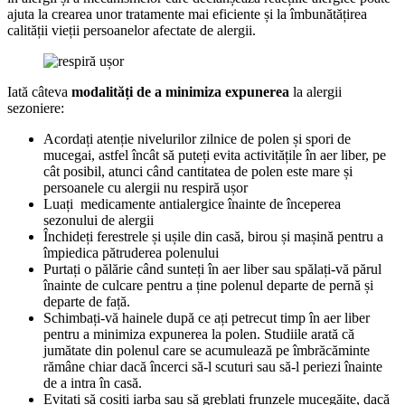
ajuta la crearea unor tratamente mai eficiente și la îmbunătățirea
calității vieții persoanelor afectate de alergii.
Iată câteva
modalități de a minimiza expunerea
la alergii
sezoniere:
Acordați atenție nivelurilor zilnice de polen și spori de
mucegai, astfel încât să puteți evita activitățile în aer liber, pe
cât posibil, atunci când cantitatea de polen este mare și
persoanele cu alergii nu respiră ușor
Luați medicamente antialergice înainte de începerea
sezonului de alergii
Închideți ferestrele și ușile din casă, birou și mașină pentru a
împiedica pătruderea polenului
Purtați o pălărie când sunteți în aer liber sau spălați-vă părul
înainte de culcare pentru a ține polenul departe de pernă și
departe de față.
Schimbați-vă hainele după ce ați petrecut timp în aer liber
pentru a minimiza expunerea la polen. Studiile arată că
jumătate din polenul care se acumulează pe îmbrăcăminte
rămâne chiar dacă încerci să-l scuturi sau să-l periezi înainte
de a intra în casă.
Evitați să cosiți iarba sau să greblați frunzele mucegăite, dacă