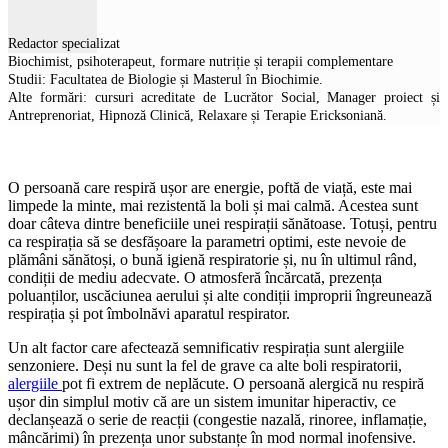
Redactor specializat
Biochimist, psihoterapeut, formare nutriție și terapii complementare
Studii: Facultatea de Biologie și Masterul în Biochimie.
Alte formări: cursuri acreditate de Lucrător Social, Manager proiect și
Antreprenoriat, Hipnoză Clinică, Relaxare și Terapie Ericksoniană.
O persoană care respiră ușor are energie, poftă de viață, este mai
limpede la minte, mai rezistentă la boli și mai calmă. Acestea sunt
doar câteva dintre beneficiile unei respirații sănătoase. Totuși, pentru
ca respirația să se desfășoare la parametri optimi, este nevoie de
plămâni sănătoși, o bună igienă respiratorie și, nu în ultimul rând,
condiții de mediu adecvate. O atmosferă încărcată, prezența
poluanților, uscăciunea aerului și alte condiții improprii îngreunează
respirația și pot îmbolnăvi aparatul respirator.
Un alt factor care afectează semnificativ respirația sunt alergiile
senzoniere. Deși nu sunt la fel de grave ca alte boli respiratorii,
alergiile
pot fi extrem de neplăcute. O persoană alergică nu respiră
ușor din simplul motiv că are un sistem imunitar hiperactiv, ce
declanșează o serie de reacții (congestie nazală, rinoree, inflamație,
mâncărimi) în prezența unor substanțe în mod normal inofensive.