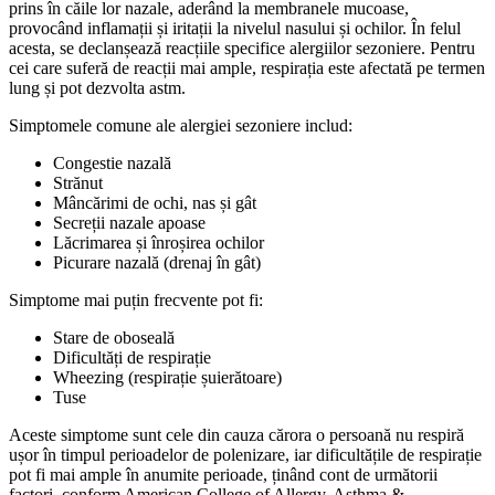
prins în căile lor nazale, aderând la membranele mucoase,
provocând inflamații și iritații la nivelul nasului și ochilor. În felul
acesta, se declanșează reacțiile specifice alergiilor sezoniere. Pentru
cei care suferă de reacții mai ample, respirația este afectată pe termen
lung și pot dezvolta astm.
Simptomele comune ale alergiei sezoniere includ:
Congestie nazală
Strănut
Mâncărimi de ochi, nas și gât
Secreții nazale apoase
Lăcrimarea și înroșirea ochilor
Picurare nazală (drenaj în gât)
Simptome mai puțin frecvente pot fi:
Stare de oboseală
Dificultăți de respirație
Wheezing (respirație șuierătoare)
Tuse
Aceste simptome sunt cele din cauza cărora o persoană nu respiră
ușor în timpul perioadelor de polenizare, iar dificultățile de respirație
pot fi mai ample în anumite perioade, ținând cont de următorii
factori, conform American College of Allergy, Asthma &