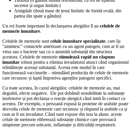
Timusul (o glandă situată retrosternal, cu rol de epiteliu
secretor și organ limfatic)
Amigdale (două mase de țesut limfatic de formă ovală, din
partea din spate a gâtului)
Un rol foarte important în declanșarea alergiilor îl au
celulele de
memorie imunitare
.
Celulele de memorie sunt
celule imunitare specializate
, care își
”amintesc” contactele anterioare cu un agent patogen, cum ar fi un
virus sau o bacterie sau cu o anumită substanță din structura
acestora. Celulele de memorie
stimulează rapid un răspuns
imunitar
robust pentru a elimina invadatorul atunci când organismul
reîntâlnește aceeași substanță. Acesta este modul în care
funcționează vaccinurile – stimulând producția de celule de memorie
care recunosc și luptă împotriva agenților patogeni specifici.
Cu toate acestea, în cazul alergiilor, celulele de memorie au, mai
degrabă, efecte negative. Ele pot dobândi sensibilitate la substanțe
inofensive și pot declanșa o reacție alergică când intră în contact cu
acestea. De exemplu, o persoană expusă la proteine ​​de arahide poate
dezvolta celule de memorie care recunosc și răspund la arahide ca și
cum ar fi un invadator. Când sunt expuse din nou la alune, aceste
celule de memorie eliberează substanțe chimice care provoacă
simptome precum urticarie, inflamație și dificultăți respiratorii.