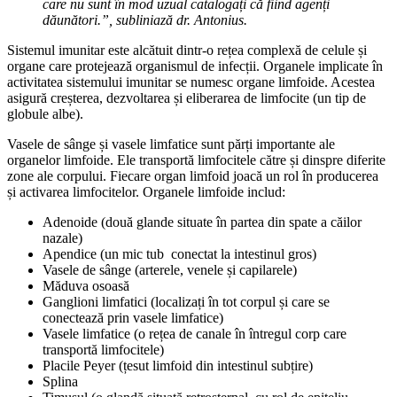
care nu sunt în mod uzual catalogați că fiind agenți
dăunători.”, subliniază dr. Antonius.
Sistemul imunitar este alcătuit dintr-o rețea complexă de celule și
organe care protejează organismul de infecții. Organele implicate în
activitatea sistemului imunitar se numesc organe limfoide. Acestea
asigură creșterea, dezvoltarea și eliberarea de limfocite (un tip de
globule albe).
Vasele de sânge și vasele limfatice sunt părți importante ale
organelor limfoide. Ele transportă limfocitele către și dinspre diferite
zone ale corpului. Fiecare organ limfoid joacă un rol în producerea
și activarea limfocitelor. Organele limfoide includ:
Adenoide (două glande situate în partea din spate a căilor
nazale)
Apendice (un mic tub conectat la intestinul gros)
Vasele de sânge (arterele, venele și capilarele)
Măduva osoasă
Ganglioni limfatici (localizați în tot corpul și care se
conectează prin vasele limfatice)
Vasele limfatice (o rețea de canale în întregul corp care
transportă limfocitele)
Placile Peyer (țesut limfoid din intestinul subțire)
Splina