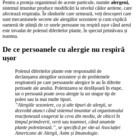
Pentru a proteja organimsul de aceste particule, numite
alergeni,
sistemul imunitar produce modificări la nivelul căilor aeriene, care
afectează respirația. În rândurile care urmează, veți descoperi care
sunt mecanismele secrete ale alergiilor sezoniere și cum explică
oamenii de știință de ce unele persoane nu respiră ușor când aerul
este invadat de polenul diferitelor plante, în special primăvara și
toamna.
De ce persoanele cu alergie nu respiră
ușor
Polenul diferitelor plante este responsabil de
declanșarea alergiilor sezoniere și de problemele
respiratorii pe care persoanele alergice le au în diferite
perioade ale anului. Polenizarea se desfășoară în etape,
iar o persoană poate avea alergie la un singur tip de
polen sau la mai multe tipuri.
”Alergiile sezoniere, ca și alte tipuri de alergii, se
dezvoltă atunci când sistemul imunitar al organismului
reacționează exagerat la ceva din mediu, de obicei în
timpul primăverii, verii sau toamnei, când anumite
plante polenizează.”, se specifică pe site-ul Asociației
Americane de Alergii, Astm și Imunologie.