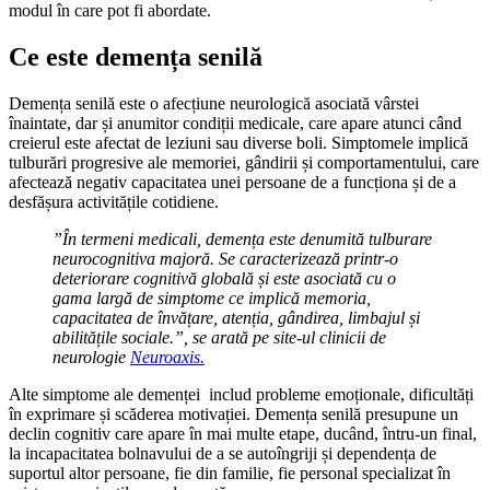
modul în care pot fi abordate.
Ce este demența senilă
Demența senilă este o afecțiune neurologică asociată vârstei
înaintate, dar și anumitor condiții medicale, care apare atunci când
creierul este afectat de leziuni sau diverse boli. Simptomele implică
tulburări progresive ale memoriei, gândirii și comportamentului, care
afectează negativ capacitatea unei persoane de a funcționa și de a
desfășura activitățile cotidiene.
”În termeni medicali, demența este denumită tulburare
neurocognitiva majoră. Se caracterizează printr-o
deteriorare cognitivă globală și este asociată cu o
gama largă de simptome ce implică memoria,
capacitatea de învățare, atenția, gândirea, limbajul și
abilitățile sociale.”, se arată pe site-ul clinicii de
neurologie
Neuroaxis.
Alte simptome ale demenței includ probleme emoționale, dificultăți
în exprimare și scăderea motivației. Demența senilă presupune un
declin cognitiv care apare în mai multe etape, ducând, întru-un final,
la incapacitatea bolnavului de a se autoîngriji și dependența de
suportul altor persoane, fie din familie, fie personal specializat în