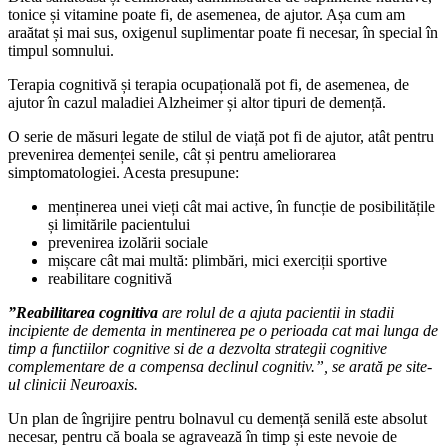
tonice și vitamine poate fi, de asemenea, de ajutor. Așa cum am
araătat și mai sus, oxigenul suplimentar poate fi necesar, în special în
timpul somnului.
Terapia cognitivă și terapia ocupațională pot fi, de asemenea, de
ajutor în cazul maladiei Alzheimer și altor tipuri de demență.
O serie de măsuri legate de stilul de viață pot fi de ajutor, atât pentru
prevenirea demenței senile, cât și pentru ameliorarea
simptomatologiei. Acesta presupune:
menținerea unei vieți cât mai active, în funcție de posibilitățile
și limitările pacientului
prevenirea izolării sociale
mișcare cât mai multă: plimbări, mici exerciții sportive
reabilitare cognitivă
”Reabilitarea cognitiva
are rolul de a ajuta pacientii in stadii
incipiente de dementa in mentinerea pe o perioada cat mai lunga de
timp a functiilor cognitive si de a dezvolta strategii cognitive
complementare de a compensa declinul cognitiv.”, se arată pe site-
ul clinicii Neuroaxis.
Un plan de îngrijire pentru bolnavul cu demență senilă este absolut
necesar, pentru că boala se agravează în timp și este nevoie de