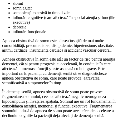
sforăit
somn agitat
somnolență excesivă în timpul zilei
tulburări cognitive (care afectează în special atenția și funcțiile
executive)
depresie
tulburări funcționale
Apneea obstructivă de somn este adesea însoțită de mai multe
comorbidități, precum diabet, dislipidemie, hipertensiune, obezitate,
aritmii cardiace, insuficiență cardiacă și accident vascular cerebral.
Apneea obstructivă în somn este atât un factor de risc pentru apariția
demenței, cât și pentru progresia ei accelerată, în condițiile în care
afectează numeroase funcții și este asociată cu boli grave. Este
important ca la pacienții cu demență senilă să se diagnosticheze
apneea obstructivă de somn, care poate provoca agravarea
semnificativă a simptomelor în timp.
În demența senilă, apneea obstructivă de somn poate provoca
fragmentarea somnului, ceea ce afectează negativ neurogeneza
hipocampului și învățarea spațială. Somnul are un rol fundamental în
consolidarea atenției, memoriei și funcției executive. Fragmentarea
somnului indusă de apneea de somn poate avea efect de acceleare a
declinului cognitiv la pacienții deja afectați de demența senilă.