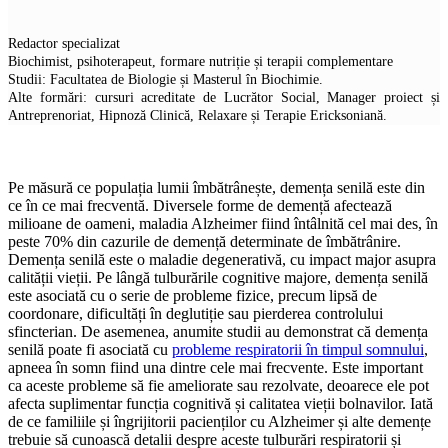
Redactor specializat
Biochimist, psihoterapeut, formare nutriție și terapii complementare
Studii: Facultatea de Biologie și Masterul în Biochimie.
Alte formări: cursuri acreditate de Lucrător Social, Manager proiect și
Antreprenoriat, Hipnoză Clinică, Relaxare și Terapie Ericksoniană.
Pe măsură ce populația lumii îmbătrânește, demența senilă este din
ce în ce mai frecventă. Diversele forme de demență afectează
milioane de oameni, maladia Alzheimer fiind întâlnită cel mai des, în
peste 70% din cazurile de demență determinate de îmbătrânire.
Demența senilă este o maladie degenerativă, cu impact major asupra
calității vieții. Pe lângă tulburările cognitive majore, demența senilă
este asociată cu o serie de probleme fizice, precum lipsă de
coordonare, dificultăți în deglutiție sau pierderea controlului
sfincterian. De asemenea, anumite studii au demonstrat că demența
senilă poate fi asociată cu
probleme respiratorii în timpul somnului
,
apneea în somn fiind una dintre cele mai frecvente. Este important
ca aceste probleme să fie ameliorate sau rezolvate, deoarece ele pot
afecta suplimentar funcția cognitivă și calitatea vieții bolnavilor. Iată
de ce familiile și îngrijitorii pacienților cu Alzheimer și alte demențe
trebuie să cunoască detalii despre aceste tulburări respiratorii și