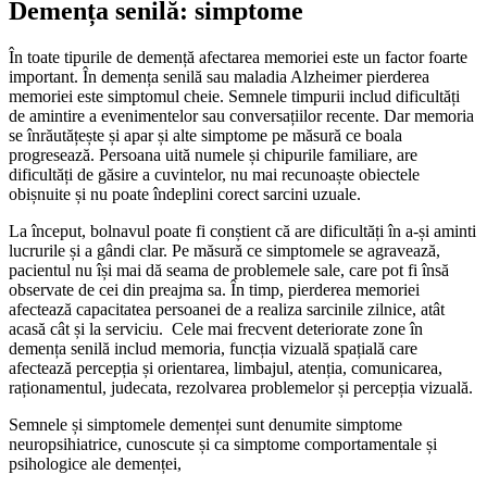
Demența senilă: simptome
În toate tipurile de demență afectarea memoriei este un factor foarte
important. În demența senilă sau maladia Alzheimer pierderea
memoriei este simptomul cheie. Semnele timpurii includ dificultăți
de amintire a evenimentelor sau conversațiilor recente. Dar memoria
se înrăutățește și apar și alte simptome pe măsură ce boala
progresează. Persoana uită numele și chipurile familiare, are
dificultăți de găsire a cuvintelor, nu mai recunoaște obiectele
obișnuite și nu poate îndeplini corect sarcini uzuale.
La început, bolnavul poate fi conștient că are dificultăți în a-și aminti
lucrurile și a gândi clar. Pe măsură ce simptomele se agravează,
pacientul nu își mai dă seama de problemele sale, care pot fi însă
observate de cei din preajma sa. În timp, pierderea memoriei
afectează capacitatea persoanei de a realiza sarcinile zilnice, atât
acasă cât și la serviciu. Cele mai frecvent deteriorate zone în
demența senilă includ memoria, funcția vizuală spațială care
afectează percepția și orientarea, limbajul, atenția, comunicarea,
raționamentul, judecata, rezolvarea problemelor și percepția vizuală.
Semnele și simptomele demenței sunt denumite simptome
neuropsihiatrice, cunoscute și ca simptome comportamentale și
psihologice ale demenței,