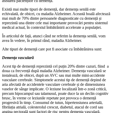
asistarea pacienților cu demență.
Există mai multe tipuri de demență, dar demența senilă este
echivalată, de obicei, cu maladia Alzheimer. Această boală afectează
mai mult de 70% dintre persoanele diagnosticate cu demență și
reprezintă una dintre cele mai importante provocări pentru sistemul
medical actual, în contextul îmbătrânirii accelerate a populației.
În articolul de față, atunci când ne referim la demența senilă, vom
avea în vedere, în primul rând, maladia Alzheimer.
Alte tipuri de demență care pot fi asociate cu îmbătrânirea sunt:
Demența vasculară
Acest tip de demență reprezintă cel puțin 20% dintre cazuri, fiind a
doua ca frecvență după maladia Alzheimer. Demența vasculară se
instalează, de obicei, după un AVC sau mai multe mini-accidente
vasculare cerebrale. Simptomele acestui tip de demență depind de
aria afectată de accidentele vasculare cerebrale și de dimensiunea
vaselor de sânge implicate. O leziune localizată într-o zonă critică,
precum hipocampul sau talamusul, poate duce la un declin cognitiv
brusc, în vreme ce leziunile repetate pot provoca o demență
progresivă în timp. Consumul de tutun, hipertensiunea arterială,
fibrilația atrială, colesterolul crescut, diabetul, atacul de cord sau
angina pectorală sunt factori de risc pentru demența vasculară.