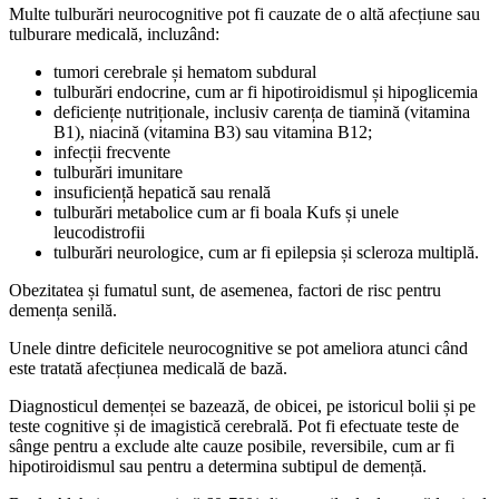
Multe tulburări neurocognitive pot fi cauzate de o altă afecțiune sau
tulburare medicală, incluzând:
tumori cerebrale și hematom subdural
tulburări endocrine, cum ar fi hipotiroidismul și hipoglicemia
deficiențe nutriționale, inclusiv carența de tiamină (vitamina
B1), niacină (vitamina B3) sau vitamina B12;
infecții frecvente
tulburări imunitare
insuficiență hepatică sau renală
tulburări metabolice cum ar fi boala Kufs și unele
leucodistrofii
tulburări neurologice, cum ar fi epilepsia și scleroza multiplă.
Obezitatea și fumatul sunt, de asemenea, factori de risc pentru
demența senilă.
Unele dintre deficitele neurocognitive se pot ameliora atunci când
este tratată afecțiunea medicală de bază.
Diagnosticul demenței se bazează, de obicei, pe istoricul bolii și pe
teste cognitive și de imagistică cerebrală. Pot fi efectuate teste de
sânge pentru a exclude alte cauze posibile, reversibile, cum ar fi
hipotiroidismul sau pentru a determina subtipul de demență.