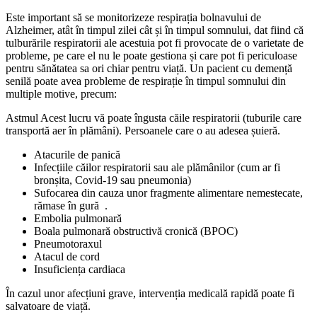
Este important să se monitorizeze respirația bolnavului de
Alzheimer, atât în timpul zilei cât și în timpul somnului, dat fiind că
tulburările respiratorii ale acestuia pot fi provocate de o varietate de
probleme, pe care el nu le poate gestiona și care pot fi periculoase
pentru sănătatea sa ori chiar pentru viață. Un pacient cu demență
senilă poate avea probleme de respirație în timpul somnului din
multiple motive, precum:
Astmul Acest lucru vă poate îngusta căile respiratorii (tuburile care
transportă aer în plămâni). Persoanele care o au adesea șuieră.
Atacurile de panică
Infecțiile căilor respiratorii sau ale plămânilor (cum ar fi
bronșita, Covid-19 sau pneumonia)
Sufocarea din cauza unor fragmente alimentare nemestecate,
rămase în gură .
Embolia pulmonară
Boala pulmonară obstructivă cronică (BPOC)
Pneumotoraxul
Atacul de cord
Insuficiența cardiaca
În cazul unor afecțiuni grave, intervenția medicală rapidă poate fi
salvatoare de viață.