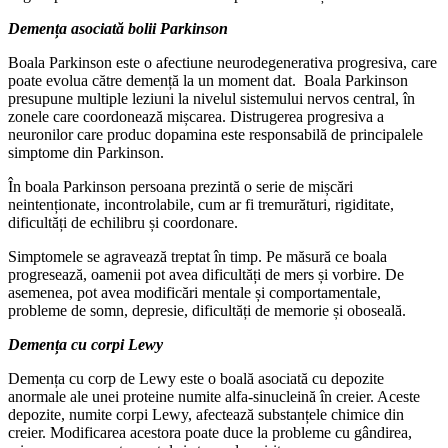
Demența asociată bolii Parkinson
Boala Parkinson este o afectiune neurodegenerativa progresiva, care
poate evolua către demență la un moment dat. Boala Parkinson
presupune multiple leziuni la nivelul sistemului nervos central, în
zonele care coordonează mișcarea. Distrugerea progresiva a
neuronilor care produc dopamina este responsabilă de principalele
simptome din Parkinson.
În boala Parkinson persoana prezintă o serie de mișcări
neintenționate, incontrolabile, cum ar fi tremurături, rigiditate,
dificultăți de echilibru și coordonare.
Simptomele se agravează treptat în timp. Pe măsură ce boala
progresează, oamenii pot avea dificultăți de mers și vorbire. De
asemenea, pot avea modificări mentale și comportamentale,
probleme de somn, depresie, dificultăți de memorie și oboseală.
Demența cu corpi Lewy
Demența cu corp de Lewy este o boală asociată cu depozite
anormale ale unei proteine ​​numite alfa-sinucleină în creier. Aceste
depozite, numite corpi Lewy, afectează substanțele chimice din
creier. Modificarea acestora poate duce la probleme cu gândirea,