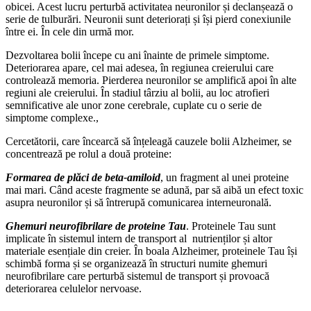
obicei. Acest lucru perturbă activitatea neuronilor și declanșează o
serie de tulburări. Neuronii sunt deteriorați și își pierd conexiunile
între ei. În cele din urmă mor.
Dezvoltarea bolii începe cu ani înainte de primele simptome.
Deteriorarea apare, cel mai adesea, în regiunea creierului care
controlează memoria. Pierderea neuronilor se amplifică apoi în alte
regiuni ale creierului. În stadiul târziu al bolii, au loc atrofieri
semnificative ale unor zone cerebrale, cuplate cu o serie de
simptome complexe.,
Cercetătorii, care încearcă să înțeleagă cauzele bolii Alzheimer, se
concentrează pe rolul a două proteine:
Formarea de plăci de beta-amiloid
, un fragment al unei proteine ​​
mai mari. Când aceste fragmente se adună, par să aibă un efect toxic
asupra neuronilor și să întrerupă comunicarea interneuronală.
Ghemuri neurofibrilare de proteine Tau
. Proteinele Tau sunt
implicate în sistemul intern de transport al nutrienților și altor
materiale esențiale din creier. În boala Alzheimer, proteinele Tau își
schimbă forma și se organizează în structuri numite ghemuri
neurofibrilare care perturbă sistemul de transport și provoacă
deteriorarea celulelor nervoase.