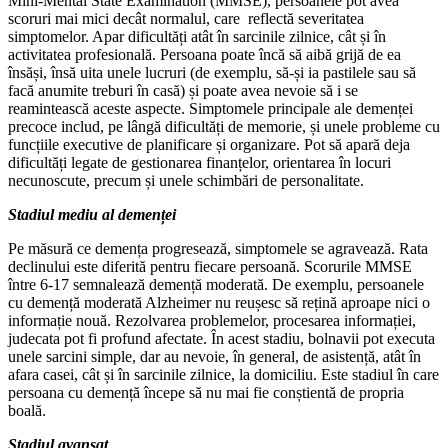
Mini-Mental State Examination (MMSE), persoanele pot avea
scoruri mai mici decât normalul, care reflectă severitatea
simptomelor. Apar dificultăți atât în sarcinile zilnice, cât și în
activitatea profesională. Persoana poate încă să aibă grijă de ea
însăși, însă uita unele lucruri (de exemplu, să-și ia pastilele sau să
facă anumite treburi în casă) și poate avea nevoie să i se
reamintească aceste aspecte. Simptomele principale ale demenței
precoce includ, pe lângă dificultăți de memorie, și unele probleme cu
funcțiile executive de planificare și organizare. Pot să apară deja
dificultăți legate de gestionarea finanțelor, orientarea în locuri
necunoscute, precum și unele schimbări de personalitate.
Stadiul mediu al demenței
Pe măsură ce demența progresează, simptomele se agravează. Rata
declinului este diferită pentru fiecare persoană. Scorurile MMSE
între 6-17 semnalează demență moderată. De exemplu, persoanele
cu demență moderată Alzheimer nu reușesc să rețină aproape nici o
informație nouă. Rezolvarea problemelor, procesarea informației,
judecata pot fi profund afectate. În acest stadiu, bolnavii pot executa
unele sarcini simple, dar au nevoie, în general, de asistență, atât în
afara casei, cât și în sarcinile zilnice, la domiciliu. Este stadiul în care
persoana cu demență începe să nu mai fie conștientă de propria
boală.
Stadiul avansat