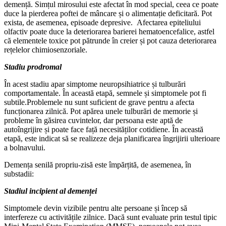
demență. Simțul mirosului este afectat în mod special, ceea ce poate
duce la pierderea poftei de mâncare și o alimentație deficitară. Pot
exista, de asemenea, episoade depresive. Afectarea epiteliului
olfactiv poate duce la deteriorarea barierei hematoencefalice, astfel
că elementele toxice pot pătrunde în creier și pot cauza deteriorarea
rețelelor chimiosenzoriale.
Stadiu prodromal
În acest stadiu apar simptome neuropsihiatrice și tulburări
comportamentale. În această etapă, semnele și simptomele pot fi
subtile.Problemele nu sunt suficient de grave pentru a afecta
funcționarea zilnică. Pot apărea unele tulburări de memorie și
probleme în găsirea cuvintelor, dar persoana este aptă de
autoîngrijire și poate face față necesităților cotidiene. În această
etapă, este indicat să se realizeze deja planificarea îngrijirii ulterioare
a bolnavului.
Demența senilă propriu-zisă este împărțită, de asemenea, în
substadii:
Stadiul incipient al demenței
Simptomele devin vizibile pentru alte persoane și încep să
interfereze cu activitățile zilnice. Dacă sunt evaluate prin testul tipic