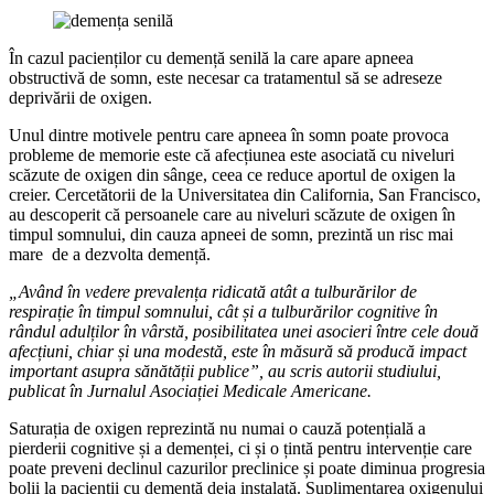
În cazul pacienților cu demență senilă la care apare apneea
obstructivă de somn, este necesar ca tratamentul să se adreseze
deprivării de oxigen.
Unul dintre motivele pentru care apneea în somn poate provoca
probleme de memorie este că afecțiunea este asociată cu niveluri
scăzute de oxigen din sânge, ceea ce reduce aportul de oxigen la
creier. Cercetătorii de la Universitatea din California, San Francisco,
au descoperit că persoanele care au niveluri scăzute de oxigen în
timpul somnului, din cauza apneei de somn, prezintă un risc mai
mare de a dezvolta demență.
„Având în vedere prevalența ridicată atât a tulburărilor de
respirație în timpul somnului, cât și a tulburărilor cognitive în
rândul adulților în vârstă, posibilitatea unei asocieri între cele două
afecțiuni, chiar și una modestă, este în măsură să producă impact
important asupra sănătății publice”, au scris autorii studiului,
publicat în Jurnalul Asociației Medicale Americane.
Saturația de oxigen reprezintă nu numai o cauză potențială a
pierderii cognitive și a demenței, ci și o țintă pentru intervenție care
poate preveni declinul cazurilor preclinice și poate diminua progresia
bolii la pacienții cu demență deja instalată. Suplimentarea oxigenului