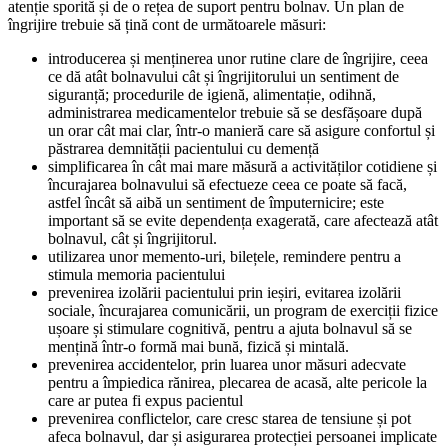
atenție sporită și de o rețea de suport pentru bolnav. Un plan de
îngrijire trebuie să țină cont de următoarele măsuri:
introducerea și menținerea unor rutine clare de îngrijire, ceea
ce dă atât bolnavului cât și îngrijitorului un sentiment de
siguranță; procedurile de igienă, alimentație, odihnă,
administrarea medicamentelor trebuie să se desfășoare după
un orar cât mai clar, într-o manieră care să asigure confortul și
păstrarea demnității pacientului cu demență
simplificarea în cât mai mare măsură a activităților cotidiene și
încurajarea bolnavului să efectueze ceea ce poate să facă,
astfel încât să aibă un sentiment de împuternicire; este
important să se evite dependența exagerată, care afectează atât
bolnavul, cât și îngrijitorul.
utilizarea unor memento-uri, bilețele, remindere pentru a
stimula memoria pacientului
prevenirea izolării pacientului prin ieșiri, evitarea izolării
sociale, încurajarea comunicării, un program de exerciții fizice
ușoare și stimulare cognitivă, pentru a ajuta bolnavul să se
mențină într-o formă mai bună, fizică și mintală.
prevenirea accidentelor, prin luarea unor măsuri adecvate
pentru a împiedica rănirea, plecarea de acasă, alte pericole la
care ar putea fi expus pacientul
prevenirea conflictelor, care cresc starea de tensiune și pot
afeca bolnavul, dar și asigurarea protecției persoanei implicate