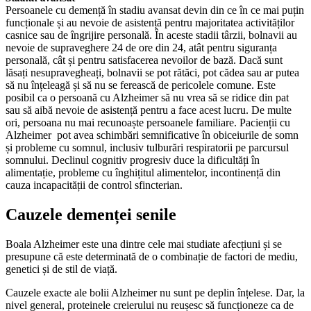
Persoanele cu demență în stadiu avansat devin din ce în ce mai puțin
funcționale și au nevoie de asistență pentru majoritatea activităților
casnice sau de îngrijire personală. În aceste stadii târzii, bolnavii au
nevoie de supraveghere 24 de ore din 24, atât pentru siguranța
personală, cât și pentru satisfacerea nevoilor de bază. Dacă sunt
lăsați nesupravegheați, bolnavii se pot rătăci, pot cădea sau ar putea
să nu înțeleagă și să nu se ferească de pericolele comune. Este
posibil ca o persoană cu Alzheimer să nu vrea să se ridice din pat
sau să aibă nevoie de asistență pentru a face acest lucru. De multe
ori, persoana nu mai recunoaște persoanele familiare. Pacienții cu
Alzheimer pot avea schimbări semnificative în obiceiurile de somn
și probleme cu somnul, inclusiv tulburări respiratorii pe parcursul
somnului. Declinul cognitiv progresiv duce la dificultăți în
alimentație, probleme cu înghițitul alimentelor, incontinență din
cauza incapacității de control sfincterian.
Cauzele demenței senile
Boala Alzheimer este una dintre cele mai studiate afecțiuni și se
presupune că este determinată de o combinație de factori de mediu,
genetici și de stil de viață.
Cauzele exacte ale bolii Alzheimer nu sunt pe deplin înțelese. Dar, la
nivel general, proteinele creierului nu reușesc să funcționeze ca de