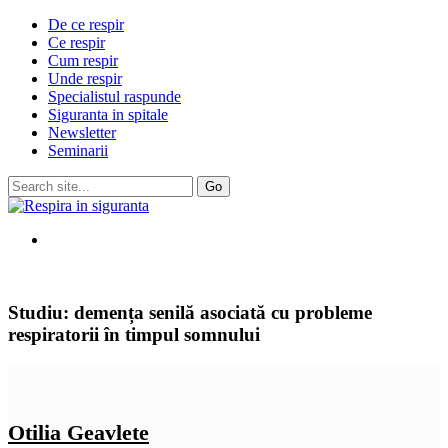
De ce respir
Ce respir
Cum respir
Unde respir
Specialistul raspunde
Siguranta in spitale
Newsletter
Seminarii
Studiu: demența senilă asociată cu probleme
respiratorii în timpul somnului
Otilia Geavlete