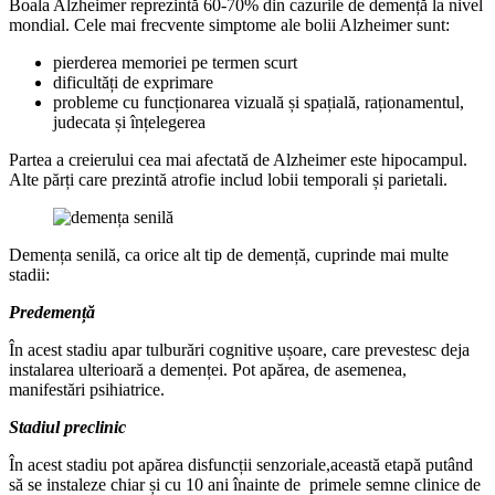
Boala Alzheimer reprezintă 60-70% din cazurile de demență la nivel
mondial. Cele mai frecvente simptome ale bolii Alzheimer sunt:
pierderea memoriei pe termen scurt
dificultăți de exprimare
probleme cu funcționarea vizuală și spațială, raționamentul,
judecata și înțelegerea
Partea a creierului cea mai afectată de Alzheimer este hipocampul.
Alte părți care prezintă atrofie includ lobii temporali și parietali.
Demența senilă, ca orice alt tip de demență, cuprinde mai multe
stadii:
Predemență
În acest stadiu apar tulburări cognitive ușoare, care prevestesc deja
instalarea ulterioară a demenței. Pot apărea, de asemenea,
manifestări psihiatrice.
Stadiul preclinic
În acest stadiu pot apărea disfuncții senzoriale,această etapă putând
să se instaleze chiar și cu 10 ani înainte de primele semne clinice de