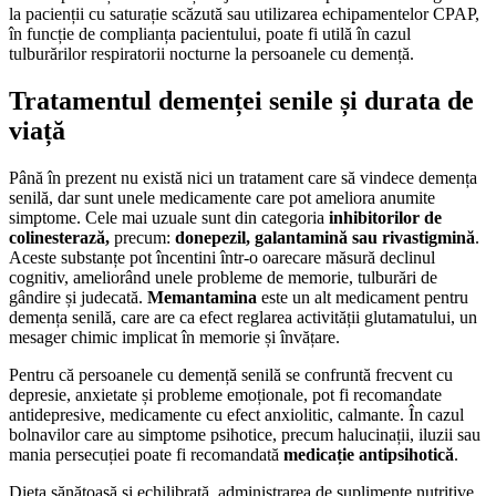
la pacienții cu saturație scăzută sau utilizarea echipamentelor CPAP,
în funcție de complianța pacientului, poate fi utilă în cazul
tulburărilor respiratorii nocturne la persoanele cu demență.
Tratamentul demenței senile și durata de
viață
Până în prezent nu există nici un tratament care să vindece demența
senilă, dar sunt unele medicamente care pot ameliora anumite
simptome. Cele mai uzuale sunt din categoria
inhibitorilor de
colinesterază,
precum:
donepezil, galantamină sau rivastigmină
.
Aceste substanțe pot încentini într-o oarecare măsură declinul
cognitiv, ameliorând unele probleme de memorie, tulburări de
gândire și judecată.
Memantamina
este un alt medicament pentru
demența senilă, care are ca efect reglarea activității glutamatului, un
mesager chimic implicat în memorie și învățare.
Pentru că persoanele cu demență senilă se confruntă frecvent cu
depresie, anxietate și probleme emoționale, pot fi recomandate
antidepresive, medicamente cu efect anxiolitic, calmante. În cazul
bolnavilor care au simptome psihotice, precum halucinații, iluzii sau
mania persecuției poate fi recomandată
medicație antipsihotică
.
Dieta sănătoasă și echilibrată, administrarea de suplimente nutritive,