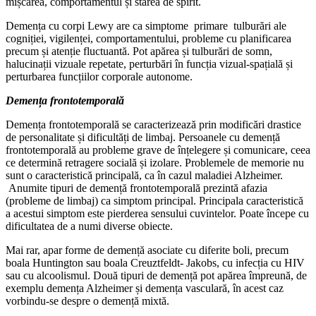
mișcarea, comportamentul și starea de spirit.
Demența cu corpi Lewy are ca simptome primare tulburări ale
cogniției, vigilenței, comportamentului, probleme cu planificarea
precum și atenție fluctuantă. Pot apărea și tulburări de somn,
halucinații vizuale repetate, perturbări în funcția vizual-spațială și
perturbarea funcțiilor corporale autonome.
Demența frontotemporală
Demența frontotemporală se caracterizează prin modificări drastice
de personalitate și dificultăți de limbaj. Persoanele cu demență
frontotemporală au probleme grave de înțelegere și comunicare, ceea
ce determină retragere socială și izolare. Problemele de memorie nu
sunt o caracteristică principală, ca în cazul maladiei Alzheimer.
Anumite tipuri de demență frontotemporală prezintă afazia
(probleme de limbaj) ca simptom principal. Principala caracteristică
a acestui simptom este pierderea sensului cuvintelor. Poate începe cu
dificultatea de a numi diverse obiecte.
Mai rar, apar forme de demență asociate cu diferite boli, precum
boala Huntington sau boala Creuztfeldt- Jakobs, cu infecția cu HIV
sau cu alcoolismul. Două tipuri de demență pot apărea împreună, de
exemplu demența Alzheimer și demența vasculară, în acest caz
vorbindu-se despre o demență mixtă.