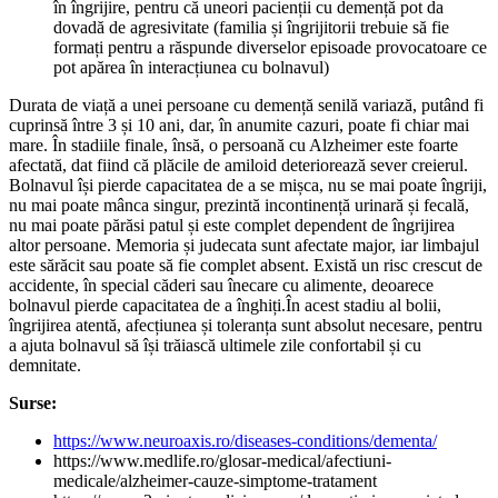
în îngrijire, pentru că uneori pacienții cu demență pot da
dovadă de agresivitate (familia și îngrijitorii trebuie să fie
formați pentru a răspunde diverselor episoade provocatoare ce
pot apărea în interacțiunea cu bolnavul)
Durata de viață a unei persoane cu demență senilă variază, putând fi
cuprinsă între 3 și 10 ani, dar, în anumite cazuri, poate fi chiar mai
mare. În stadiile finale, însă, o persoană cu Alzheimer este foarte
afectată, dat fiind că plăcile de amiloid deteriorează sever creierul.
Bolnavul își pierde capacitatea de a se mișca, nu se mai poate îngriji,
nu mai poate mânca singur, prezintă incontinență urinară și fecală,
nu mai poate părăsi patul și este complet dependent de îngrijirea
altor persoane. Memoria și judecata sunt afectate major, iar limbajul
este sărăcit sau poate să fie complet absent. Există un risc crescut de
accidente, în special căderi sau înecare cu alimente, deoarece
bolnavul pierde capacitatea de a înghiți.În acest stadiu al bolii,
îngrijirea atentă, afecțiunea și toleranța sunt absolut necesare, pentru
a ajuta bolnavul să își trăiască ultimele zile confortabil și cu
demnitate.
Surse:
https://www.neuroaxis.ro/diseases-conditions/dementa/
https://www.medlife.ro/glosar-medical/afectiuni-
medicale/alzheimer-cauze-simptome-tratament