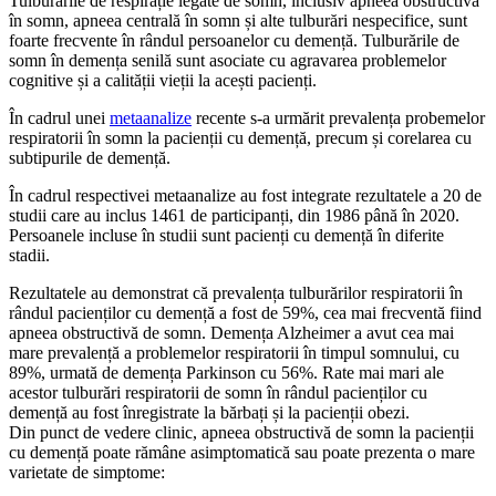
Tulburările de respirație legate de somn, inclusiv apneea obstructivă
în somn, apneea centrală în somn și alte tulburări nespecifice, sunt
foarte frecvente în rândul persoanelor cu demență. Tulburările de
somn în demența senilă sunt asociate cu agravarea problemelor
cognitive și a calității vieții la acești pacienți.
În cadrul unei
metaanalize
recente s-a urmărit prevalența probemelor
respiratorii în somn la pacienții cu demență, precum și corelarea cu
subtipurile de demență.
În cadrul respectivei metaanalize au fost integrate rezultatele a 20 de
studii care au inclus 1461 de participanți, din 1986 până în 2020.
Persoanele incluse în studii sunt pacienți cu demență în diferite
stadii.
Rezultatele au demonstrat că prevalența tulburărilor respiratorii în
rândul pacienților cu demență a fost de 59%, cea mai frecventă fiind
apneea obstructivă de somn. Demența Alzheimer a avut cea mai
mare prevalență a problemelor respiratorii în timpul somnului, cu
89%, urmată de demența Parkinson cu 56%. Rate mai mari ale
acestor tulburări respiratorii de somn în rândul pacienților cu
demență au fost înregistrate la bărbați și la pacienții obezi.
Din punct de vedere clinic, apneea obstructivă de somn la pacienții
cu demență poate rămâne asimptomatică sau poate prezenta o mare
varietate de simptome: