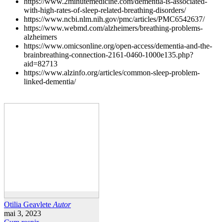
https://www.2minutemedicine.com/dementia-is-associated-
with-high-rates-of-sleep-related-breathing-disorders/
https://www.ncbi.nlm.nih.gov/pmc/articles/PMC6542637/
https://www.webmd.com/alzheimers/breathing-problems-
alzheimers
https://www.omicsonline.org/open-access/dementia-and-the-
brainbreathing-connection-2161-0460-1000e135.php?
aid=82713
https://www.alzinfo.org/articles/common-sleep-problem-
linked-dementia/
Otilia Geavlete
Autor
mai 3, 2023