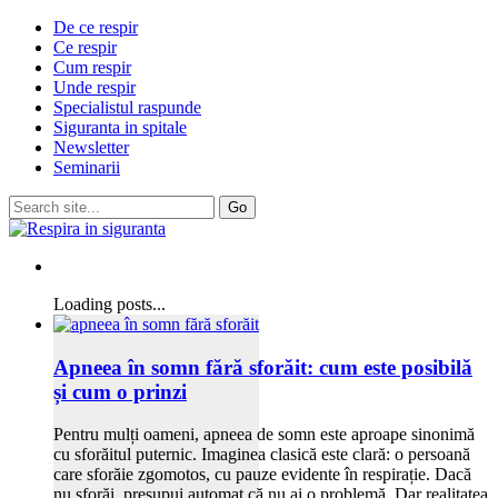
De ce respir
Ce respir
Cum respir
Unde respir
Specialistul raspunde
Siguranta in spitale
Newsletter
Seminarii
Loading posts...
Apneea în somn fără sforăit: cum este posibilă
și cum o prinzi
Pentru mulți oameni, apneea de somn este aproape sinonimă
cu sforăitul puternic. Imaginea clasică este clară: o persoană
care sforăie zgomotos, cu pauze evidente în respirație. Dacă
nu sforăi, presupui automat că nu ai o problemă. Dar realitatea