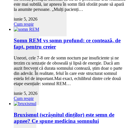
este mai subtilă, iar apneea în somn fără sforăit poate să apară
la anumite persoane. „Mulți pacienți…
iunie 5, 2026
Cum respir
Somn REM vs somn profund: ce contează, de
fapt, pentru creier
Uneori, cele 7-8 ore de somn nocturn par insuficiente și ne
trezim cu senzație de oboseală și lipsă de energie. Dacă am
auzit frecvent că durata somnului contează, știm doar o parte
din adevăr. În realitate, felul în care este structurat somnul
estela fel de important.Mai exact, echilibrul dintre cele două
etape esențiale: somnul REM…
iunie 5, 2026
Cum respir
Bruxismul (scrâșnitul dinților) este semn de
apnee? Ce spune medicina somnului