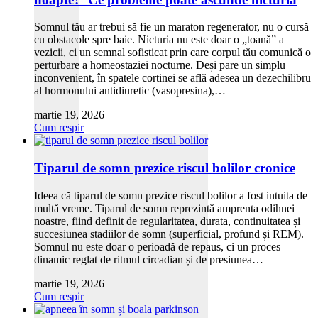
Somnul tău ar trebui să fie un maraton regenerator, nu o cursă
cu obstacole spre baie. Nicturia nu este doar o „toană” a
vezicii, ci un semnal sofisticat prin care corpul tău comunică o
perturbare a homeostaziei nocturne. Deși pare un simplu
inconvenient, în spatele cortinei se află adesea un dezechilibru
al hormonului antidiuretic (vasopresina),…
martie 19, 2026
Cum respir
Tiparul de somn prezice riscul bolilor cronice
Ideea că tiparul de somn prezice riscul bolilor a fost intuita de
multă vreme. Tiparul de somn reprezintă amprenta odihnei
noastre, fiind definit de regularitatea, durata, continuitatea și
succesiunea stadiilor de somn (superficial, profund și REM).
Somnul nu este doar o perioadă de repaus, ci un proces
dinamic reglat de ritmul circadian și de presiunea…
martie 19, 2026
Cum respir