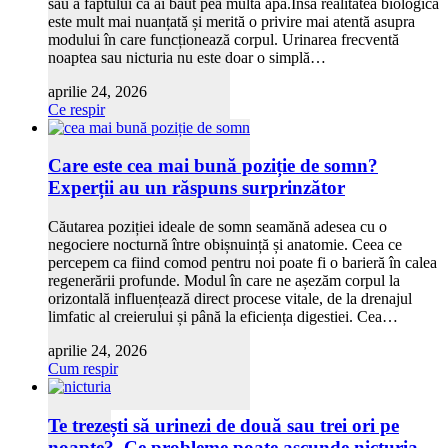
sau a faptului că ai băut pea multă apă.Însă realitatea biologică
este mult mai nuanțată și merită o privire mai atentă asupra
modului în care funcționează corpul. Urinarea frecventă
noaptea sau nicturia nu este doar o simplă…
aprilie 24, 2026
Ce respir
Care este cea mai bună poziție de somn?
Experții au un răspuns surprinzător
Căutarea poziției ideale de somn seamănă adesea cu o
negociere nocturnă între obișnuință și anatomie. Ceea ce
percepem ca fiind comod pentru noi poate fi o barieră în calea
regenerării profunde. Modul în care ne așezăm corpul la
orizontală influențează direct procese vitale, de la drenajul
limfatic al creierului și până la eficiența digestiei. Cea…
aprilie 24, 2026
Cum respir
Te trezești să urinezi de două sau trei ori pe
noapte? Ce probleme poate ascunde nicturia