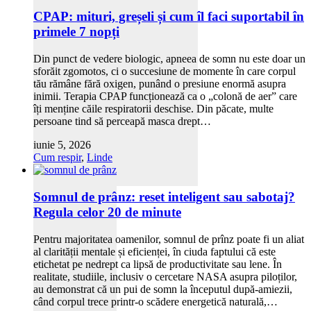
CPAP: mituri, greșeli și cum îl faci suportabil în
primele 7 nopți
Din punct de vedere biologic, apneea de somn nu este doar un
sforăit zgomotos, ci o succesiune de momente în care corpul
tău rămâne fără oxigen, punând o presiune enormă asupra
inimii. Terapia CPAP funcționează ca o „colonă de aer” care
îți menține căile respiratorii deschise. Din păcate, multe
persoane tind să perceapă masca drept…
iunie 5, 2026
Cum respir
,
Linde
Somnul de prânz: reset inteligent sau sabotaj?
Regula celor 20 de minute
Pentru majoritatea oamenilor, somnul de prînz poate fi un aliat
al clarității mentale și eficienței, în ciuda faptului că este
etichetat pe nedrept ca lipsă de productivitate sau lene. În
realitate, studiile, inclusiv o cercetare NASA asupra piloților,
au demonstrat că un pui de somn la începutul după-amiezii,
când corpul trece printr-o scădere energetică naturală,…