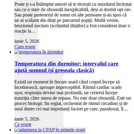
Poate ți s-a întâmplat uneori să te trezești cu maxilarul încleștat
sau cu o stare de oboseală inexplicabilă, deși ai dormit opt ore.
Sau poate partenerul de somn ori alte persoane ți-au spus că
iar ai scrâșnit din dinți pe parcursul nopții. Multă vreme,
bruxismul nocturn (scrâșnitul dinților) a fost considerat doar o
reacție la…
iunie 5, 2026
Cum respir
Temperatura din dormitor: intervalul care
ajută somnul (și greșeala clasică)
Există un moment în fiecare seară când corpul începe să
încetinească, aproape imperceptibil. Ritmul cardiac scade
ușor, respirația devine mai profundă, iar creierul începe
tranziția către starea de repaus. Nu este doar oboseală. Este un
proces biologic fin reglat, orchestrat de ritmul circadian și de
unul dintre cei mai importanți factori pe care, paradoxal, îl…
iunie 5, 2026
Ce respir