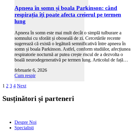
Apneea în somn și boala Parkinson: când
respirația îți poate afecta creierul pe termen
lung
Apneea în somn este mai mult decât o simplă tulburare a
somnului cu sforăit și oboseală de zi. Cercetările recente
sugerează că există o legătură semnificativă între apneea în
somn și boala Parkinson. Astfel, conform studiilor, afecțiunea
respiratorie nocturnă ar putea crește riscul de a dezvolta o
boală neurodegenerativă pe termen lung. Articolul de față…
februarie 6, 2026
Cum respir
1
2
3
4
Next
Susținători și parteneri
Despre Noi
Specialisti