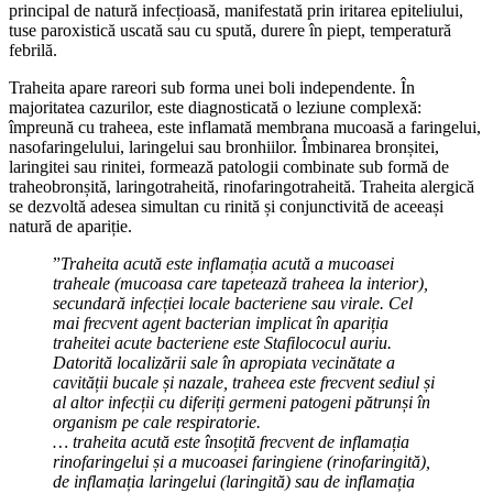
principal de natură infecțioasă, manifestată prin iritarea epiteliului,
tuse paroxistică uscată sau cu spută, durere în piept, temperatură
febrilă.
Traheita apare rareori sub forma unei boli independente. În
majoritatea cazurilor, este diagnosticată o leziune complexă:
împreună cu traheea, este inflamată membrana mucoasă a faringelui,
nasofaringelului, laringelui sau bronhiilor. Îmbinarea bronșitei,
laringitei sau rinitei, formează patologii combinate sub formă de
traheobronșită, laringotraheită, rinofaringotraheită. Traheita alergică
se dezvoltă adesea simultan cu rinită și conjunctivită de aceeași
natură de apariție.
”
Traheita acută este inflamația acută a mucoasei
traheale (mucoasa care tapetează traheea la interior),
secundară infecției locale bacteriene sau virale. Cel
mai frecvent agent bacterian implicat în apariția
traheitei acute bacteriene este Stafilococul auriu.
Datorită localizării sale în apropiata vecinătate a
cavității bucale și nazale, traheea este frecvent sediul și
al altor infecții cu diferiți germeni patogeni pătrunși în
organism pe cale respiratorie.
… traheita acută este însoțită frecvent de inflamația
rinofaringelui și a mucoasei faringiene (rinofaringită),
de inflamația laringelui (laringită) sau de inflamația