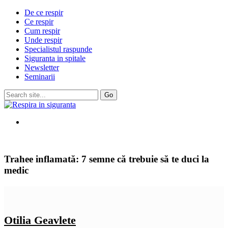
De ce respir
Ce respir
Cum respir
Unde respir
Specialistul raspunde
Siguranta in spitale
Newsletter
Seminarii
Trahee inflamată: 7 semne că trebuie să te duci la
medic
Otilia Geavlete