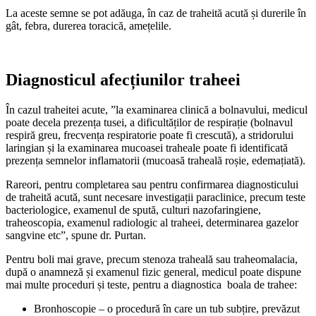
La aceste semne se pot adăuga, în caz de traheită acută și durerile în
gât, febra, durerea toracică, amețelile.
Diagnosticul afecțiunilor traheei
În cazul traheitei acute, ”la examinarea clinică a bolnavului, medicul
poate decela prezența tusei, a dificultăților de respirație (bolnavul
respiră greu, frecvența respiratorie poate fi crescută), a stridorului
laringian și la examinarea mucoasei traheale poate fi identificată
prezența semnelor inflamatorii (mucoasă traheală roșie, edemațiată).
Rareori, pentru completarea sau pentru confirmarea diagnosticului
de traheită acută, sunt necesare investigații paraclinice, precum teste
bacteriologice, examenul de spută, culturi nazofaringiene,
traheoscopia, examenul radiologic al traheei, determinarea gazelor
sangvine etc”, spune dr. Purtan.
Pentru boli mai grave, precum stenoza traheală sau traheomalacia,
după o anamneză și examenul fizic general, medicul poate dispune
mai multe proceduri și teste, pentru a diagnostica boala de trahee:
Bronhoscopie – o procedură în care un tub subțire, prevăzut