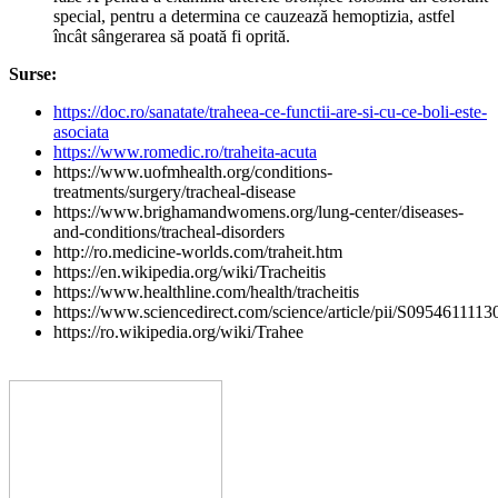
special, pentru a determina ce cauzează hemoptizia, astfel
încât sângerarea să poată fi oprită.
Surse:
https://doc.ro/sanatate/traheea-ce-functii-are-si-cu-ce-boli-este-
asociata
https://www.romedic.ro/traheita-acuta
https://www.uofmhealth.org/conditions-
treatments/surgery/tracheal-disease
https://www.brighamandwomens.org/lung-center/diseases-
and-conditions/tracheal-disorders
http://ro.medicine-worlds.com/traheit.htm
https://en.wikipedia.org/wiki/Tracheitis
https://www.healthline.com/health/tracheitis
https://www.sciencedirect.com/science/article/pii/S095461111
https://ro.wikipedia.org/wiki/Trahee