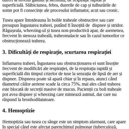
superficială. Slăbiciunea, febra, durerile de cap și tulburările de
somn pot fi consecințe ale procesului inflamator, acut sau cronic.
Tusea apare întotdeauna în bolile traheale obstructive sau care
presupun îngustarea traheei, putând fi însoțită de dispnee și stridor.
Răgușeala, wheezing-ul și tusea non-productivă apar, de asemenea,
frecvent în stenoza traheală, traheomalacie sau în cazul tumorilor ce
obstrucționează traheea.
3. Dificultăți de respirație, scurtarea respirației
Inflamarea traheei, îngustarea sau obstrucționarea ei sunt însoțite
frecvent de modificări ale respirației, de la respirația rapidă și
superficială din timpul crizelor de tuse la senzația de lipsă de aer și
dispnee. Dispneea poate să apară chiar și în repaus, atunci când
diametrul căilor aeriene scade la circa 75%, mai ales când traheea
este blocată de secreții masive de mucus. Pacienții cu boli traheale
pot avea dispnee și wheezing care mimează astmul, dar care nu
răspund la bronhodilatatoare.
4. Hemoptizie
Hemoptizia sau tusea cu sânge este un simptom alarmant, care apare
în special când este afectat parenchimul pulmonar (tuberculoză,