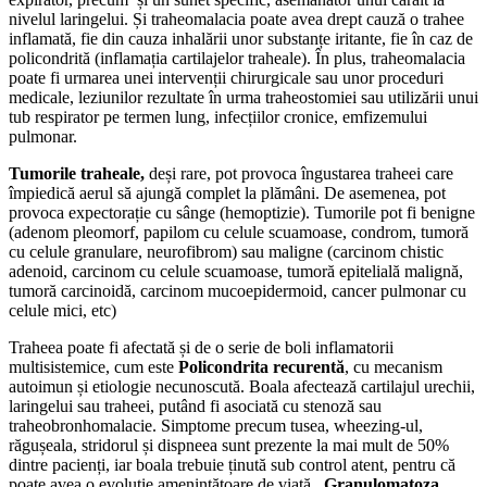
nivelul laringelui. Și traheomalacia poate avea drept cauză o trahee
inflamată, fie din cauza inhalării unor substanțe iritante, fie în caz de
policondrită (inflamația cartilajelor traheale). În plus, traheomalacia
poate fi urmarea unei intervenții chirurgicale sau unor proceduri
medicale, leziunilor rezultate în urma traheostomiei sau utilizării unui
tub respirator pe termen lung, infecțiilor cronice, emfizemului
pulmonar.
Tumorile traheale,
deși rare, pot provoca îngustarea traheei care
împiedică aerul să ajungă complet la plămâni. De asemenea, pot
provoca expectorație cu sânge (hemoptizie). Tumorile pot fi benigne
(adenom pleomorf, papilom cu celule scuamoase, condrom, tumoră
cu celule granulare, neurofibrom) sau maligne (carcinom chistic
adenoid, carcinom cu celule scuamoase, tumoră epitelială malignă,
tumoră carcinoidă, carcinom mucoepidermoid, cancer pulmonar cu
celule mici, etc)
Traheea poate fi afectată și de o serie de boli inflamatorii
multisistemice, cum este
Policondrita recurentă
, cu mecanism
autoimun și etiologie necunoscută. Boala afectează cartilajul urechii,
laringelui sau traheei, putând fi asociată cu stenoză sau
traheobronhomalacie. Simptome precum tusea, wheezing-ul,
răgușeala, stridorul și dispneea sunt prezente la mai mult de 50%
dintre pacienți, iar boala trebuie ținută sub control atent, pentru că
poate avea o evoluție amenințătoare de viață.
Granulomatoza