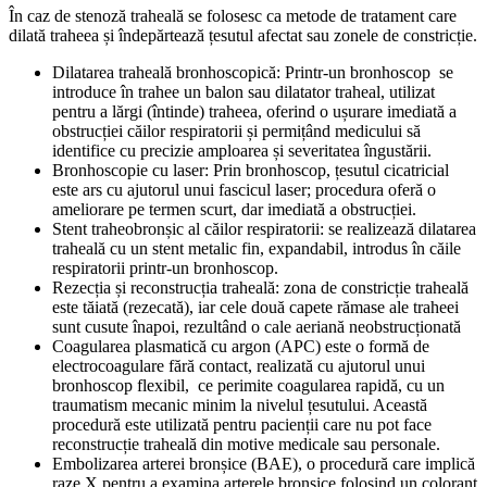
În caz de stenoză traheală se folosesc ca metode de tratament care
dilată traheea și îndepărtează țesutul afectat sau zonele de constricție.
Dilatarea traheală bronhoscopică: Printr-un bronhoscop se
introduce în trahee un balon sau dilatator traheal, utilizat
pentru a lărgi (întinde) traheea, oferind o ușurare imediată a
obstrucției căilor respiratorii și permițând medicului să
identifice cu precizie amploarea și severitatea îngustării.
Bronhoscopie cu laser: Prin bronhoscop, țesutul cicatricial
este ars cu ajutorul unui fascicul laser; procedura oferă o
ameliorare pe termen scurt, dar imediată a obstrucției.
Stent traheobronșic al căilor respiratorii: se realizează dilatarea
traheală cu un stent metalic fin, expandabil, introdus în căile
respiratorii printr-un bronhoscop.
Rezecția și reconstrucția traheală: zona de constricție traheală
este tăiată (rezecată), iar cele două capete rămase ale traheei
sunt cusute înapoi, rezultând o cale aeriană neobstrucționată
Coagularea plasmatică cu argon (APC) este o formă de
electrocoagulare fără contact, realizată cu ajutorul unui
bronhoscop flexibil, ce perimite coagularea rapidă, cu un
traumatism mecanic minim la nivelul țesutului. Această
procedură este utilizată pentru pacienții care nu pot face
reconstrucție traheală din motive medicale sau personale.
Embolizarea arterei bronșice (BAE), o procedură care implică
raze X pentru a examina arterele bronșice folosind un colorant