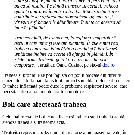
către și dinspre plămâni. Fără trahee, o persoană nu ar
putea să respire. Pe lângă transportul aerului, traheea
ajută la apărarea împotriva bolilor. Mucusul din trahee
contribuie la captarea microorganismelor, cum ar fi
virusurile și bacteriile dăunătoare, înainte ca acestea să
intre în plămâni.
Traheea ajută, de asemenea, la reglarea temperaturii
aerului care intră și iese din plămâni. În zilele mai reci,
traheea contribuie la încălzirea aerului și îi furnizează
umiditate înainte ca acesta să ajungă în plămâni. În
zilele toride, traheea ajută la răcirea aerului prin
evaporare.”,
arată dr. Oana Cuzino, pe site-ul
doc.ro
Traheea și bronhiile se pot îngusta ori pot fi blocate din diferite
cauze, de la inflamații la leziuni, tumori sau chiar defecte din naștere.
O trahee inflamată poate duce la probleme respiratorii severe, care
necesită adesea tratamente foarte complexe.
Boli care afectează traheea
Cele mai frecvente boli care afectează traheea sunt traheita acută,
stenoza traheală și traheomalacia.
Traheita
reprezintă o leziune inflamatorie a mucoasei traheale, în