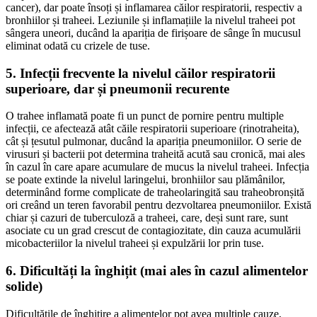
cancer), dar poate însoți și inflamarea căilor respiratorii, respectiv a
bronhiilor și traheei. Leziunile și inflamațiile la nivelul traheei pot
sângera uneori, ducând la apariția de firișoare de sânge în mucusul
eliminat odată cu crizele de tuse.
5. Infecții frecvente la nivelul căilor respiratorii
superioare, dar și pneumonii recurente
O trahee inflamată poate fi un punct de pornire pentru multiple
infecții, ce afectează atât căile respiratorii superioare (rinotraheita),
cât și țesutul pulmonar, ducând la apariția pneumoniilor. O serie de
virusuri și bacterii pot determina traheită acută sau cronică, mai ales
în cazul în care apare acumulare de mucus la nivelul traheei. Infecția
se poate extinde la nivelul laringelui, bronhiilor sau plămânilor,
determinând forme complicate de traheolaringită sau traheobronșită
ori creând un teren favorabil pentru dezvoltarea pneumoniilor. Există
chiar și cazuri de tuberculoză a traheei, care, deși sunt rare, sunt
asociate cu un grad crescut de contagiozitate, din cauza acumulării
micobacteriilor la nivelul traheei și expulzării lor prin tuse.
6. Dificultăți la înghițit (mai ales în cazul alimentelor
solide)
Dificultățile de înghițire a alimentelor pot avea multiple cauze,