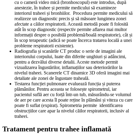
cu o cameră video mică (bronhoscopul) este introdus, după
anestezie, în trahee și permite medicului să examineze
interiorul traheei și bronhiilor. Procedura permite medicului să
realizeze un diagnostic precis și să măsoare lungimea zonei
afectate a căilor respiratorii. Această metodă poate fi folosită
atât în scop diagnostic (respectiv permite aflarea mai multor
informații despre o posibilă problemă/boală respiratorie), cât și
în scop terapeutic (adică se poate încerca tratarea locală a unei
probleme respiratorii existente).
Radiografia și scanările CT produc o serie de imagini ale
interiorului corpului, luate din diferite unghiuri și adâncimi,
pentru a dezvălui diverse detalii. Aceste metode permit
vizualizarea îngustărilor, inflamațiilor sau deteriorărilor la
nivelul traheei. Scanerele CT dinamice 3D oferă imagini mai
detaliate ale zonei de îngustare traheală.
Testarea funcției pulmonare evaluează funcția și puterea
plămânilor. Pentru aceasta se folosește spirometrul, iar
pacientul suflă aer cu forță într-un tub, măsurându-se volumul
de aer pe care acesta îl poate reține în plămâni și viteza cu care
poate fi suflat (expirat). Spirometria permite identificarea
obstrucțiilor care apar la nivelul căilor respiratorii, inclusiv al
traheei.
Tratament pentru trahee inflamată