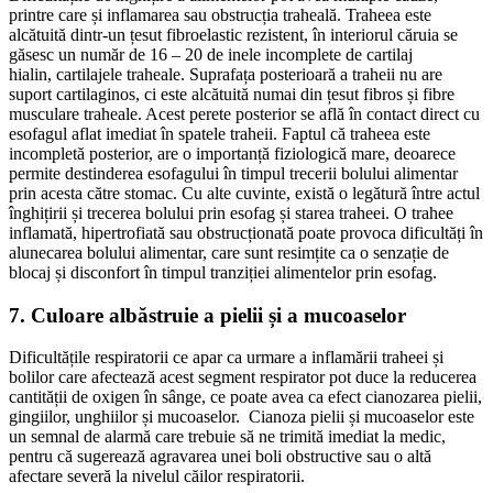
printre care și inflamarea sau obstrucția traheală. Traheea este
alcătuită dintr-un țesut fibroelastic rezistent, în interiorul căruia se
găsesc un număr de 16 – 20 de inele incomplete de cartilaj
hialin, cartilajele traheale. Suprafața posterioară a traheii nu are
suport cartilaginos, ci este alcătuită numai din țesut fibros și fibre
musculare traheale. Acest perete posterior se află în contact direct cu
esofagul aflat imediat în spatele traheii. Faptul că traheea este
incompletă posterior, are o importanță fiziologică mare, deoarece
permite destinderea esofagului în timpul trecerii bolului alimentar
prin acesta către stomac. Cu alte cuvinte, există o legătură între actul
înghițirii și trecerea bolului prin esofag și starea traheei. O trahee
inflamată, hipertrofiată sau obstrucționată poate provoca dificultăți în
alunecarea bolului alimentar, care sunt resimțite ca o senzație de
blocaj și disconfort în timpul tranziției alimentelor prin esofag.
7. Culoare albăstruie a pielii și a mucoaselor
Dificultățile respiratorii ce apar ca urmare a inflamării traheei și
bolilor care afectează acest segment respirator pot duce la reducerea
cantității de oxigen în sânge, ce poate avea ca efect cianozarea pielii,
gingiilor, unghiilor și mucoaselor. Cianoza pielii și mucoaselor este
un semnal de alarmă care trebuie să ne trimită imediat la medic,
pentru că sugerează agravarea unei boli obstructive sau o altă
afectare severă la nivelul căilor respiratorii.