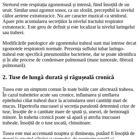
Stertorul este respirația zgomotoasă și intensă, fiind însoțită de un
uruit. Similar unui zgomot sonor, ca un sforăit, perceptibil la nivelul
căilor aeriene extratoracice. Nu are caracter muzical ca stridorul.
Apare prin acumularea secrețiilor la nivelul tractului respirator
extratoracic. Este greu de definit și este localizat la nivelul laringelui
sau traheei.
Modificările patologice ale zgomotului traheal sunt mai intense decat
zgomotele respiratorii normale. Prezența suflului tubar laringo-
traheal este specifică pneumoniilor bacteriene, dar se poate identifica
și în alte pro­cese de condensare pulmonară (mase tumorale, fibroză
pulmonară).
2. Tuse de lungă durată și răgușeală cronică
Tusea este un simptom comun în toate bolile care afectează traheea.
În cazul traheitelor acute sau cronice, inflamarea și umflarea
epiteliului ciliat traheal duce la acumularea unei cantități mari de
mucus. Hipertrofia mucoasei și secreția purulentă determină crize de
tuse, însoțite de o cantitate mare de spută și, uneori, de hemoragii
minore. În traheita cronică poate să apară și atrofia mucoasei
traheale, însoțită de o tuse uscată, chinuitoare.
Tusea este mai accentuată noaptea și dimineața, putând fi însoțită de
dureri la nivelul gâtului și sternului, de respirație rapidă și