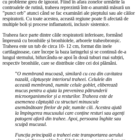
cu probleme greu de ignorat. Fiind în afara zonelor urmărite la
controalele de rutină, traheea reprezintă într-o anumită măsură un
”punct orb” atunci când se fac examinări ale pieptului sau ale căilor
respiratorii. Cu toate acestea, această regiune poate fi afectată de
multiple boli și procese inflamatorii, inclusiv sistemice.
Traheea face parte dintre căile respiratorii inferioare, formând
împreună cu bronhiile și bronhiolele, arborele traheobronșic.
Traheea este un tub de circa 10- 12 cm, format din inele
cartilaginoase, care începe la baza laringelui și se continuă de-a
lungul sternului, bifurcându-se apoi în două tuburi mai subțiri,
respectiv bronhiile, care se distribuie către cei doi plămâni.
”
O membrană mucoasă, similară cu cea din cavitatea
nazală, căptușește interiorul traheei. Celulele din
această membrană, numite celule goblet, eliberează
mucus pentru a ajuta la prevenirea pătrunderii
microorganismelor și a resturilor. Traheea este de
asemenea căptușită cu structuri minuscule
asemănătoare firelor de păr, numite cili. Acestea ajută
la împingerea mucusului care conține resturi sau agenți
patogeni afară din trahee. Apoi, persoana înghite sau
scuipă mucusul.
Funcția principală a traheei este transportarea aerului