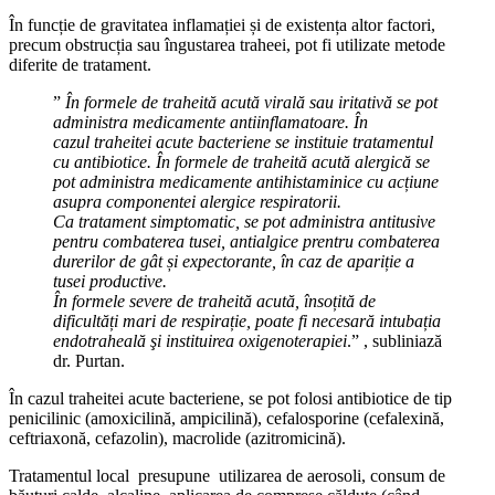
În funcție de gravitatea inflamației și de existența altor factori,
precum obstrucția sau îngustarea traheei, pot fi utilizate metode
diferite de tratament.
”
În formele de traheită acută virală sau iritativă se pot
administra medicamente antiinflamatoare. În
cazul traheitei acute bacteriene se instituie tratamentul
cu antibiotice. În formele de traheită acută alergică se
pot administra medicamente antihistaminice cu acțiune
asupra componentei alergice respiratorii.
Ca tratament simptomatic, se pot administra antitusive
pentru combaterea tusei, antialgice prentru combaterea
durerilor de gât și expectorante, în caz de apariție a
tusei productive.
În formele severe de traheită acută, însoțită de
dificultăți mari de respirație, poate fi necesară intubația
endotraheală şi instituirea oxigenoterapiei
.” , subliniază
dr. Purtan.
În cazul traheitei acute bacteriene, se pot folosi antibiotice
de tip
penicilinic (amoxicilină, ampicilină), cefalosporine (cefalexină,
ceftriaxonă, cefazolin), macrolide (azitromicină).
Tratamentul local presupune utilizarea de aerosoli, consum de