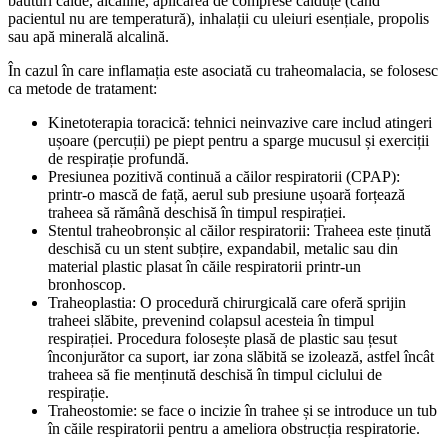
băuturi calde, alcaline, aplicarea de comprese călduțe (când
pacientul nu are temperatură), inhalații cu uleiuri esențiale, propolis
sau apă minerală alcalină.
În cazul în care inflamația este asociată cu traheomalacia, se folosesc
ca metode de tratament:
Kinetoterapia toracică: tehnici neinvazive care includ atingeri
ușoare (percuții) pe piept pentru a sparge mucusul și exerciții
de respirație profundă.
Presiunea pozitivă continuă a căilor respiratorii (CPAP):
printr-o mască de față, aerul sub presiune ușoară forțează
traheea să rămână deschisă în timpul respirației.
Stentul traheobronșic al căilor respiratorii: Traheea este ținută
deschisă cu un stent subțire, expandabil, metalic sau din
material plastic plasat în căile respiratorii printr-un
bronhoscop.
Traheoplastia: O procedură chirurgicală care oferă sprijin
traheei slăbite, prevenind colapsul acesteia în timpul
respirației. Procedura folosește plasă de plastic sau țesut
înconjurător ca suport, iar zona slăbită se izolează, astfel încât
traheea să fie menținută deschisă în timpul ciclului de
respirație.
Traheostomie: se face o incizie în trahee și se introduce un tub
în căile respiratorii pentru a ameliora obstrucția respiratorie.