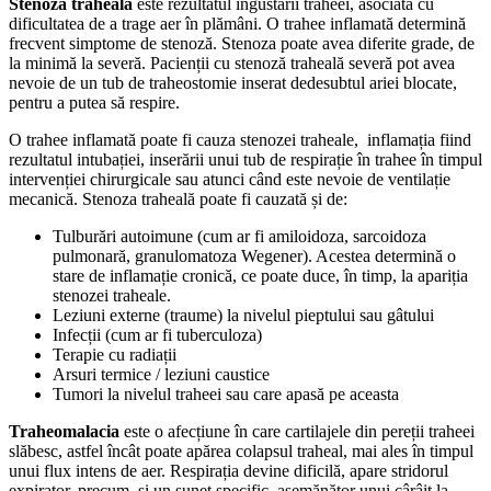
Stenoza traheală
este rezultatul îngustării traheei, asociată cu
dificultatea de a trage aer în plămâni. O trahee inflamată determină
frecvent simptome de stenoză. Stenoza poate avea diferite grade, de
la minimă la severă. Pacienții cu stenoză traheală severă pot avea
nevoie de un tub de traheostomie inserat dedesubtul ariei blocate,
pentru a putea să respire.
O trahee inflamată poate fi cauza stenozei traheale, inflamația fiind
rezultatul intubației, inserării unui tub de respirație în trahee în timpul
intervenției chirurgicale sau atunci când este nevoie de ventilație
mecanică. Stenoza traheală poate fi cauzată și de:
Tulburări autoimune (cum ar fi amiloidoza, sarcoidoza
pulmonară, granulomatoza Wegener). Acestea determină o
stare de inflamație cronică, ce poate duce, în timp, la apariția
stenozei traheale.
Leziuni externe (traume) la nivelul pieptului sau gâtului
Infecții (cum ar fi tuberculoza)
Terapie cu radiații
Arsuri termice / leziuni caustice
Tumori la nivelul traheei sau care apasă pe aceasta
Traheomalacia
este o afecțiune în care cartilajele din pereții traheei
slăbesc, astfel încât poate apărea colapsul traheal, mai ales în timpul
unui flux intens de aer. Respirația devine dificilă, apare stridorul
expirator, precum și un sunet specific, asemănător unui cârâit la