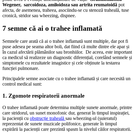
Wegener, sarcoidoza, amiloidoza sau artrita reumatoidă
pot
afecta, de asemenea, traheea, asociindu-se cu stenoză traheală, tuse
cronică, stridor sau wheezing, dispnee.
7 semne că ai o trahee inflamată
Semnele care arată că ai o trahee inflamată sunt multiple, dar pot fi
puse adesea pe seama altor boli, dat fiind că multe dintre ele apar și
în cazul afectării plămânilor sau bronhiilor. De aceea, este important
ca medicul să realizeze un diagnostic diferențial, corelând semnele și
simptomele cu rezultatele imagistice și cele obținute la testarea
funcției pulmonare.
Principalele semne asociate cu o trahee inflamată și care necesită un
control medical sunt:
1. Zgomote respiratorii anormale
O trahee inflamată poate determina multiple sunete anormale, printre
care stridorul, un sunet monofonic dur, generat în timpul inspirației,
la pacienții cu
obstrucție traheală
sau wheezing-ul (șuieratul)
reprezentat de sunete muzicale polifonice, generate în timpul
expirării la pacienții care prezintă spasm la nivelul căilor respiratorii.