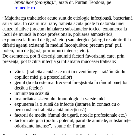
bronhiilor (bronșită)
.”, arată dr. Purtan Teodora, pe
romedic.ro
”Majoritatea traheitelor acute sunt de etiologie infecțioasă, bacteriană
sau virală. În cazuri mai rare, traheita acută poate fi datorată unei
cauze iritative (precum inhalarea substanțelor toxice, expunerea la
locul de muncă la noxe profesionale, poluarea atmosferică,
expunerea la fumul de țigară, etc.) sau alergice (alergii respiratorii la
diferiți agenți existenți în mediul înconjurător, precum praf, puf,
polen, fum de țigară, prarfumuri intense, etc.).
De asemenea, pot fi descriși anumiți factori favorizanți care, prin
prezență, pot facilita infecția și inflamația mucoasei traheale:
vârsta (traheita acută este mai frecvent înregistrată în rândul
copiilor mici și a preșcolarilor)
genul (boala este mai frecvent înregistrată în rândul băieților
decât a fetelor)
imunitatea scăzută
imaturitatea sistemului imunologic la vârste mici
expunerea la o sursă de infecție (intrarea în contact cu o
persoană cu traheită acută infecțioasă)
factorii de mediu (fumul de țigară, noxele profesionale etc.)
factorii alergici (praful, polenul, părul de animale, substanmțe
odorizante intense”, spune dr. Purtan.