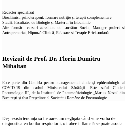
Redactor specializat
Biochimist, psihoterapeut, formare nutriție și terapii complementare
Studii: Facultatea de Biologie și Masterul în Biochimie.
Alte formări: cursuri acreditate de Lucrător Social, Manager proiect și
Antreprenoriat, Hipnoză Clinică, Relaxare și Terapie Ericksoniană.
Revizuit de Prof. Dr. Florin Dumitru
Mihaltan
Face parte din Comisia pentru managementul clinic şi epidemiologic al
COVID-19 din cadrul Ministerului Sănătății. Este șeful Clinicii
Pneumologie III, de la Institutul de Pneumoftiziologie „Marius Nasta“ din
București și fost Președinte al Societății Române de Pneumologie.
Deși există tendința să fie oarecum neglijată când vine vorba de
diagnosticarea bolilor respiratorii, o trahee inflamată se poate asocia