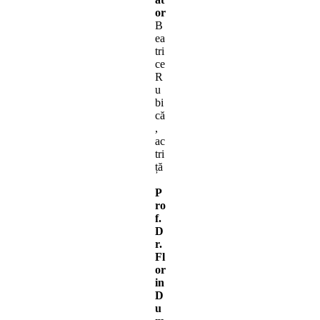
or
B
ea
tri
ce
R
u
bi
că
,
ac
tri
ță
P
ro
f.
D
r.
Fl
or
in
D
u