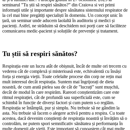
seminarul ”Tu știi să respiri sănătos?” din Craiova si vei primi
informații utile și importante despre sănătatea sistemului respirator de
la cel mai bine pregătiți specialiști în domeniu. Un concept unic în
țară, un seminar unde aducem laolaltă în auditoriu și medici și
pacienți. Astfel, ne străduim să deschidem noi porți care să faciliteze
comunicarea medic-pacient și soluțiile de prevenție și tratament.
Tu știi să respiri sănătos?
Respirația este un lucru atât de obișnuit, încât de multe ori trecem cu
vederea cât de complexă și misterioasă este, echivalentă cu însăși
forța și energia vieții. Toate celelalte procese din corp ne rețin mai
mult interesul decât respirația. Suntem mai îngrijorați de dieta
noastră, de cum arată pielea sau de cât de ”lucrați” sunt mușchii,
decât de modul în care respirăm. Rareori conștientizăm care este
ritmul respirației, cât de profundă sau superficială este, cum se
schimbă în funcție de diverși factori și cum putem s-o reglăm.
Respirația se întâmplă, pur și simplu. Nu trebuie să ne gândim la
asta. Nu trebuie să facem o alegere activă pentru a respira. Cu toate
acestea, dacă devenim conștienți de respirația noastră și învățăm să o
controlăm, ne putem spori semnificativ sănătatea și performanța în
multe domenii ale vieții. Este important să cunoaștem cât mai multe