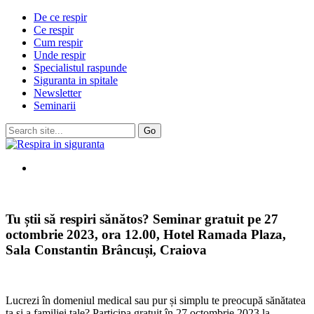
De ce respir
Ce respir
Cum respir
Unde respir
Specialistul raspunde
Siguranta in spitale
Newsletter
Seminarii
Tu știi să respiri sănătos? Seminar gratuit pe 27
octombrie 2023, ora 12.00, Hotel Ramada Plaza,
Sala Constantin Brâncuși, Craiova
Lucrezi în domeniul medical sau pur și simplu te preocupă sănătatea
ta și a familiei tale? Participa gratuit în 27 octombrie 2023 la