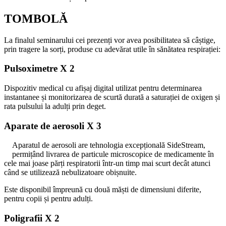
TOMBOLĂ
La finalul seminarului cei prezenți vor avea posibilitatea să câștige,
prin tragere la sorți, produse cu adevărat utile în sănătatea respirației:
Pulsoximetre
X 2
Dispozitiv medical cu afișaj digital utilizat pentru determinarea
instantanee și monitorizarea de scurtă durată a saturației de oxigen și
rata pulsului la adulți prin deget.
Aparate de aerosoli
X 3
Aparatul de aerosoli are tehnologia excepțională SideStream,
permițând livrarea de particule microscopice de medicamente în
cele mai joase părți respiratorii într-un timp mai scurt decât atunci
când se utilizează nebulizatoare obișnuite.
Este disponibil împreună cu două măști de dimensiuni diferite,
pentru copii și pentru adulți.
Poligrafii
X 2