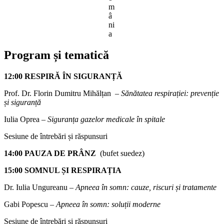
m
â
ni
a
Program și tematică
12:00 RESPIRĂ ÎN SIGURANȚĂ
Prof. Dr. Florin Dumitru Mihălțan –
Sănătatea respirației: prevenție
și siguranță
Iulia Oprea –
Siguranța gazelor medicale în spitale
Sesiune de întrebări și răspunsuri
14:00 PAUZA DE PRÂNZ
(bufet suedez)
15:00 SOMNUL ȘI RESPIRAȚIA
Dr. Iulia Ungureanu –
Apneea în somn: cauze, riscuri și tratamente
Gabi Popescu –
Apneea în somn: soluții moderne
Sesiune de întrebări și răspunsuri