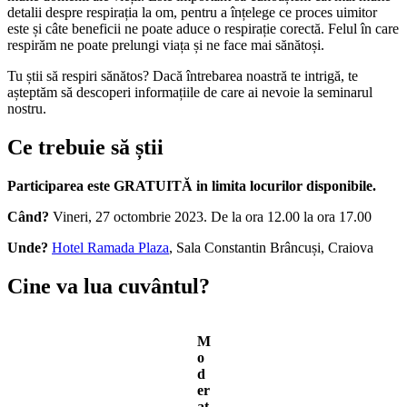
detalii despre respirația la om, pentru a înțelege ce proces uimitor
este și câte beneficii ne poate aduce o respirație corectă. Felul în care
respirăm ne poate prelungi viața și ne face mai sănătoși.
Tu știi să respiri sănătos? Dacă întrebarea noastră te intrigă, te
așteptăm să descoperi informațiile de care ai nevoie la seminarul
nostru.
Ce trebuie să știi
Participarea este GRATUITĂ in limita locurilor disponibile.
Când?
Vineri, 27 octombrie 2023. De la ora 12.00 la ora 17.00
Unde?
Hotel Ramada Plaza
, Sala Constantin Brâncuși, Craiova
Cine va lua cuvântul?
M
o
d
er
at