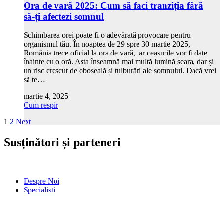
Ora de vară 2025: Cum să faci tranziția fără
să-ți afectezi somnul
Schimbarea orei poate fi o adevărată provocare pentru
organismul tău. În noaptea de 29 spre 30 martie 2025,
România trece oficial la ora de vară, iar ceasurile vor fi date
înainte cu o oră. Asta înseamnă mai multă lumină seara, dar și
un risc crescut de oboseală și tulburări ale somnului. Dacă vrei
să te…
martie 4, 2025
Cum respir
1
2
Next
Susținători și parteneri
Despre Noi
Specialisti