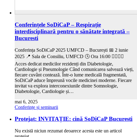
Conferințele SoDiCaP – Respirație
interdisciplinară pentru o sănătate integrată –
Bucuresti
Conferința SoDiCaP 2025 UMFCD – București 📅 2 iunie
2025 📍 Sala de Consiliu, UMFCD 🕓 Ora 16:00 👩‍⚕️👨‍⚕️
Acces dedicat medicilor rezidenți din Diabetologie,
Cardiologie și Pneumologie Când comunicarea salvează vieți,
fiecare cuvânt contează. Într-o lume medicală fragmentată,
SoDiCaP aduce împreună vocile medicinei moderne. Fiecare
invitat va explora interconexiunile dintre Somnologie,
Diabetologie, Cardiologie și…
mai 6, 2025
Conferințe și seminarii
Protejat: INVITAȚIE: cină SoDiCaP Bucuresti
Nu există niciun rezumat deoarece acesta este un articol
protejat.