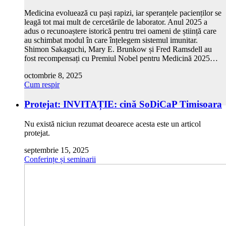
Medicina evoluează cu pași rapizi, iar speranțele pacienților se
leagă tot mai mult de cercetările de laborator. Anul 2025 a
adus o recunoaștere istorică pentru trei oameni de știință care
au schimbat modul în care înțelegem sistemul imunitar.
Shimon Sakaguchi, Mary E. Brunkow și Fred Ramsdell au
fost recompensați cu Premiul Nobel pentru Medicină 2025…
octombrie 8, 2025
Cum respir
Protejat: INVITAȚIE: cină SoDiCaP Timisoara
Nu există niciun rezumat deoarece acesta este un articol
protejat.
septembrie 15, 2025
Conferințe și seminarii