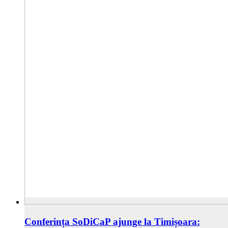
Conferința SoDiCaP ajunge la Timișoara: