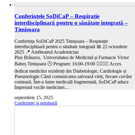
Conferințele SoDiCaP – Respirație
interdisciplinară pentru o sănătate integrată –
Timisoara
Conferința SoDiCaP 2025 Timișoara – Respirație
interdisciplinară pentru o sănătate integrată 📅 22 octombrie
2025 📍 Amfiteatrul Academician
Pius Brânzeu, Universitatea de Medicină și Farmacie Victor
Babeș Timișoara 🕓 Program: 16:00-19:00 👩‍⚕️👨‍⚕️ Acces
dedicat medicilor rezidenți din Diabetologie, Cardiologie și
Pneumologie Când comunicarea salvează vieți, fiecare cuvânt
contează. Într-o lume medicală fragmentată, SoDiCaP aduce
împreună vocile medicinei…
septembrie 15, 2025
Conferințe și seminarii