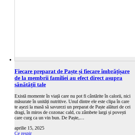
Fiecare preparat de Paște și fiecare îmbrățișare
de la membrii familiei au efect direct asupra
sănătății tale
Există momente în viață care nu pot fi cântărite în calorii, nici
măsurate în unități nutritive. Unul dintre ele este clipa în care
te așezi la masă să savurezi un preparat de Paște alături de cei
dragi, în miros de cozonac cald, cu zâmbete largi și povești
care curg ca un vin bun. De Paște,…
aprilie 15, 2025
Ce respir