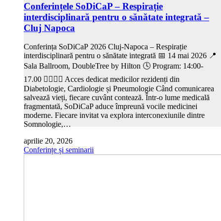
Conferințele SoDiCaP – Respirație
interdisciplinară pentru o sănătate integrată –
Cluj Napoca
Conferința SoDiCaP 2026 Cluj-Napoca – Respirație
interdisciplinară pentru o sănătate integrată 📅 14 mai 2026 📍
Sala Ballroom, DoubleTree by Hilton 🕓 Program: 14:00-
17.00 👩‍⚕️👨‍⚕️ Acces dedicat medicilor rezidenți din
Diabetologie, Cardiologie și Pneumologie Când comunicarea
salvează vieți, fiecare cuvânt contează. Într-o lume medicală
fragmentată, SoDiCaP aduce împreună vocile medicinei
moderne. Fiecare invitat va explora interconexiunile dintre
Somnologie,…
aprilie 20, 2026
Conferințe și seminarii