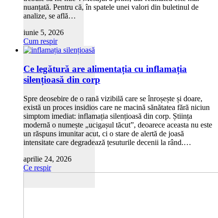
nuanțată. Pentru că, în spatele unei valori din buletinul de
analize, se află…
iunie 5, 2026
Cum respir
Ce legătură are alimentația cu inflamația
silențioasă din corp
Spre deosebire de o rană vizibilă care se înroșește și doare,
există un proces insidios care ne macină sănătatea fără niciun
simptom imediat: inflamația silențioasă din corp. Știința
modernă o numește „ucigașul tăcut”, deoarece aceasta nu este
un răspuns imunitar acut, ci o stare de alertă de joasă
intensitate care degradează țesuturile decenii la rând.…
aprilie 24, 2026
Ce respir