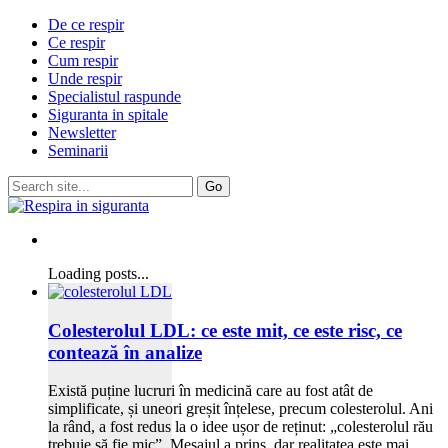
De ce respir
Ce respir
Cum respir
Unde respir
Specialistul raspunde
Siguranta in spitale
Newsletter
Seminarii
Loading posts...
Colesterolul LDL: ce este mit, ce este risc, ce
contează în analize
Există puține lucruri în medicină care au fost atât de
simplificate, și uneori greșit înțelese, precum colesterolul. Ani
la rând, a fost redus la o idee ușor de reținut: „colesterolul rău
trebuie să fie mic”. Mesajul a prins, dar realitatea este mai