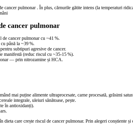
 cancer pulmonar . În plus, cărnurile gătite intens (la temperaturi ridi
mâni
l de cancer pulmonar
cul de cancer pulmonar cu ~41 %.
l cu până la ~39 %.
 pentru subtipuri agresive de cancer.
ie manifestă (reduc riscul cu ~35‑15 %).
lmonar — prin nitrozamine și HCA.
mând mai puține alimente ultraprocesate, carne procesată, grăsimi satura
ereale integrale, uleiuri sănătoase, pește.
e în antioxidanți).
ars.
în dieta care crește riscul de cancer pulmonar. Prin alegeri conștiente și 