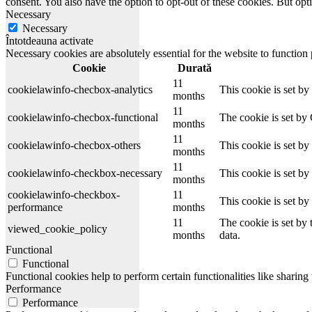
consent. You also have the option to opt-out of these cookies. But op
Necessary
Necessary
Întotdeauna activate
Necessary cookies are absolutely essential for the website to function
Cookie
Durată
11
cookielawinfo-checbox-analytics
This cookie is set b
months
11
cookielawinfo-checbox-functional
The cookie is set by
months
11
cookielawinfo-checbox-others
This cookie is set b
months
11
cookielawinfo-checkbox-necessary
This cookie is set b
months
cookielawinfo-checkbox-
11
This cookie is set b
performance
months
11
The cookie is set by
viewed_cookie_policy
months
data.
Functional
Functional
Functional cookies help to perform certain functionalities like sharing 
Performance
Performance