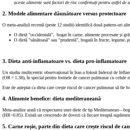
aceste alimente sunt factori de risc confirmați pentru astfel de a
2. Modele alimentare dăunătoare versus protectoare
O meta‑analiză recentă (peste 12 studii) identifică două pattern-uri al
O dietă ”occidentală”, bogat în carne, alimente procesate și gr
O dietă ”sănătoasă” sau ”prudentă”, bogată în fructe, legume, p
3. Dieta anti-inflamatoare vs. dieta pro-inflamatoare
Un studiu multicentric observațional în Iran a folosit Indexul de Inflama
(OR = 1.38), în special pentru formele de cancer pulmonar cu celule 
Este de așteptat ca dieta care crește riscul de cancer pulmonar să fie fo
4. Alimente benefice: dieta mediteraneană
Meta‑analize arată că respectarea unei diete de tip Mediteranean—boga
(HR~0.85). Există un crescendo de dovezi că fiecare treaptă suplimenta
5. Carne roșie, parte din dieta care crește riscul de c