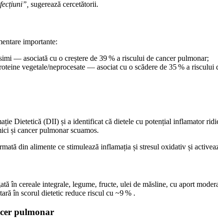
fecțiuni”,
sugerează cercetătorii.
imentare importante:
ăsimi — asociată cu o creștere de 39 % a riscului de cancer pulmonar;
roteine vegetale/neprocesate — asociat cu o scădere de 35 % a riscului 
ție Dietetică (DII) și a identificat că dietele cu potențial inflamator rid
mici și cancer pulmonar scuamos.
rmată din alimente ce stimulează inflamația și stresul oxidativ și activeaz
tă în cereale integrale, legume, fructe, ulei de măsline, cu aport moder
ră în scorul dietetic reduce riscul cu ~9 % .
ancer pulmonar