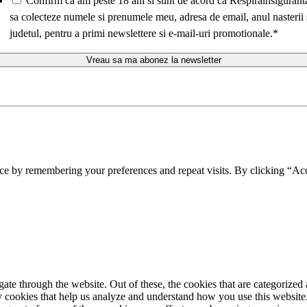
Confirm ca am peste 18 ani si sunt de acord ca Respirainsigurant
sa colecteze numele si prenumele meu, adresa de email, anul nasterii 
judetul, pentru a primi newslettere si e-mail-uri promotionale.
*
ce by remembering your preferences and repeat visits. By clicking “Acc
e through the website. Out of these, the cookies that are categorized a
rty cookies that help us analyze and understand how you use this websit