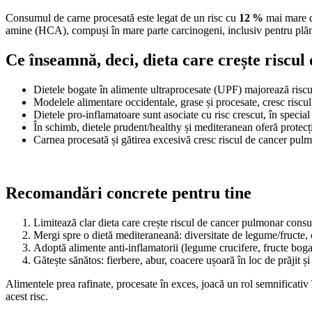
Consumul de carne procesată este legat de un risc cu
12 %
mai mare de
amine (HCA), compuși în mare parte carcinogeni, inclusiv pentru plă
Ce înseamnă, deci, dieta care crește riscu
Dietele bogate în alimente ultraprocesate (UPF) majorează ris
Modelele alimentare occidentale, grase și procesate, cresc riscu
Dietele pro-inflamatoare sunt asociate cu risc crescut, în special
În schimb, dietele prudent/healthy și mediteranean oferă protecț
Carnea procesată și gătirea excesivă cresc riscul de cancer pu
Recomandări concrete pentru tine
Limitează clar dieta care crește riscul de cancer pulmonar consu
Mergi spre o dietă mediteraneană: diversitate de legume/fructe, c
Adoptă alimente anti-inflamatorii (legume crucifere, fructe bogat
Gătește sănătos: fierbere, abur, coacere ușoară în loc de prăjit și 
Alimentele prea rafinate, procesate în exces, joacă un rol semnificativ 
acest risc.