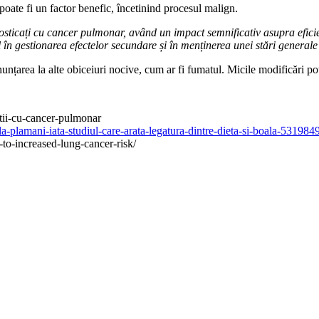
 poate fi un factor benefic, încetinind procesul malign.
sticați cu cancer pulmonar, având un impact semnificativ asupra eficiențe
în gestionarea efectelor secundare și în menținerea unei stări general
nunțarea la alte obiceiuri nocive, cum ar fi fumatul. Micile modificări p
ntii-cu-cancer-pulmonar
la-plamani-iata-studiul-care-arata-legatura-dintre-dieta-si-boala-53198
-to-increased-lung-cancer-risk/