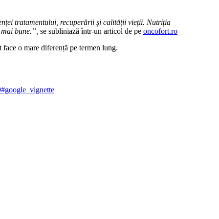
i tratamentului, recuperării și calității vieții. Nutriția
e mai bune.”,
se subliniază într-un articol de pe
oncofort.ro
ot face o mare diferență pe termen lung.
49#google_vignette