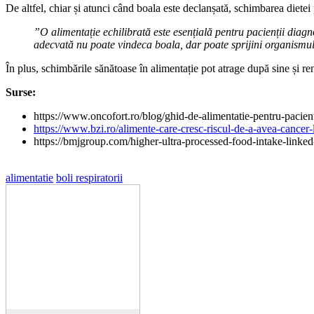
De altfel, chiar și atunci când boala este declanșată, schimbarea dietei
”O alimentație echilibrată este esențială pentru pacienții diagno
adecvată nu poate vindeca boala, dar poate sprijini organismul 
În plus, schimbările sănătoase în alimentație pot atrage după sine și re
Surse:
https://www.oncofort.ro/blog/ghid-de-alimentatie-pentru-pacie
https://www.bzi.ro/alimente-care-cresc-riscul-de-a-avea-cancer-
https://bmjgroup.com/higher-ultra-processed-food-intake-linked
alimentatie
boli respiratorii