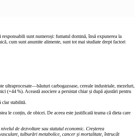
rii responsabili sunt numeroși: fumatul domină, însă expunerea la
ică, cum sunt anumite alimente, sunt tot mai studiate drept factori
nte ultraprocesate—băuturi carbogazoase, cereale industriale, mezeluri,
i (+44 %). Această asociere a persistat chiar și după ajustări pentru
clar stabilită.
stea le conțin, de obicei. De aceea este justificată teama că dieta care
e nivelul de dezvoltare sau statutul economic. Creșterea
asculare, tulburări metabolice, cancer și mortalitate, întrucât