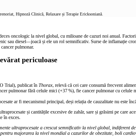
prenoriat, Hipnoză Clinică, Relaxare și Terapie Ericksoniană.
 deces oncologic la nivel global, cu milioane de cazuri noi anual. Facto
ic sau diesel—joacă și ele un rol semnificativ. Surse de inflamație cron
 de cancer pulmonar.
devărat periculoase
 Trial), publicat în
Thorax
, relevă că cei care consumă frecvent alime
cer pulmonar fără celule mici (+37 %), fie cancer pulmonar cu celule mic
esate ar fi mecanismul principal, deși relația de cauzalitate nu este încă 
ultraprocesate și cantitățile excesive de zahăr, sare și grăsimi pe care ace
e în exces.
ente ultraprocesate a crescut semnificativ la nivel global, indiferent d
pentru majorarea la nivel mondial a cazurilor de obezitate, boli cardiov