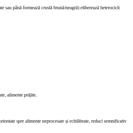
cate sau până formează crustă brună/neagră) eliberează heterocicli
te, alimente prăjite.
orientate spre alimente neprocesate și echilibrate, reduci semnificativ