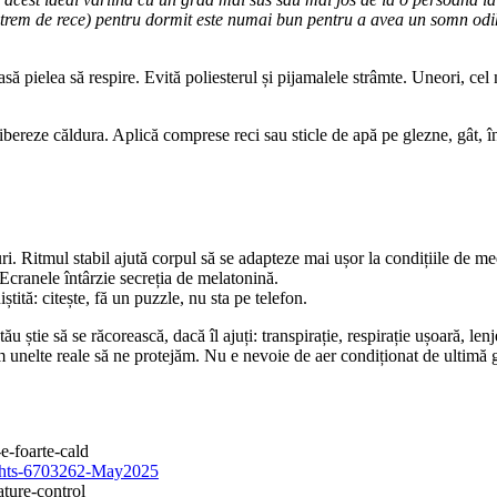
xtrem de rece) pentru dormit este numai bun pentru a avea un somn odih
ă pielea să respire. Evită poliesterul și pijamalele strâmte. Uneori, cel 
elibereze căldura. Aplică comprese reci sau sticle de apă pe glezne, gât,
ri. Ritmul stabil ajută corpul să se adapteze mai ușor la condițiile de me
 Ecranele întârzie secreția de melatonină.
ștită: citește, fă un puzzle, nu sta pe telefon.
ău știe să se răcorească, dacă îl ajuți: transpirație, respirație ușoară, len
 unelte reale să ne protejăm. Nu e nevoie de aer condiționat de ultimă ge
e-foarte-cald
nights-6703262-May2025
ture-control