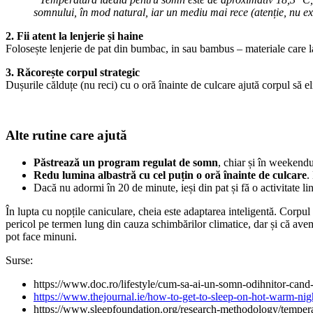
somnului, în mod natural, iar un mediu mai rece (atenție, nu e
2. Fii atent la lenjerie și haine
Folosește lenjerie de pat din bumbac, in sau bambus – materiale care las
3. Răcorește corpul strategic
Dușurile călduțe (nu reci) cu o oră înainte de culcare ajută corpul să 
Alte rutine care ajută
Păstrează un program regulat de somn
, chiar și în weekendu
Redu lumina albastră cu cel puțin o oră înainte de culcare
.
Dacă nu adormi în 20 de minute, ieși din pat și fă o activitate lini
În lupta cu nopțile caniculare, cheia este adaptarea inteligentă. Corpul t
pericol pe termen lung din cauza schimbărilor climatice, dar și că avem
pot face minuni.
Surse:
https://www.doc.ro/lifestyle/cum-sa-ai-un-somn-odihnitor-cand-
https://www.thejournal.ie/how-to-get-to-sleep-on-hot-warm-
https://www.sleepfoundation.org/research-methodology/tempera