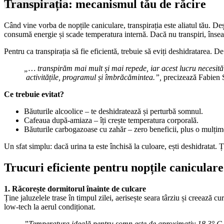
Transpirația: mecanismul tău de răcire
Când vine vorba de nopțile caniculare, transpirația este aliatul tău. De
consumă energie și scade temperatura internă. Dacă nu transpiri, însea
Pentru ca transpirația să fie eficientă, trebuie să eviți deshidratarea. D
„… transpirăm mai mult și mai repede, iar acest lucru necesită
activitățile, programul și îmbrăcămintea.”,
precizează Fabien S
Ce trebuie evitat?
Băuturile alcoolice – te deshidratează și perturbă somnul.
Cafeaua după-amiaza – îți crește temperatura corporală.
Băuturile carbogazoase cu zahăr – zero beneficii, plus o mulțime 
Un sfat simplu: dacă urina ta este închisă la culoare, ești deshidratat. Ț
Trucuri eficiente pentru nopțile caniculare
1. Răcorește dormitorul înainte de culcare
Ține jaluzelele trase în timpul zilei, aerisește seara târziu și creează 
low-tech la aerul condiționat.
”Temperatura ideală pentru somn este de aproximativ 18,3° C, a