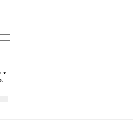
a.ro
si