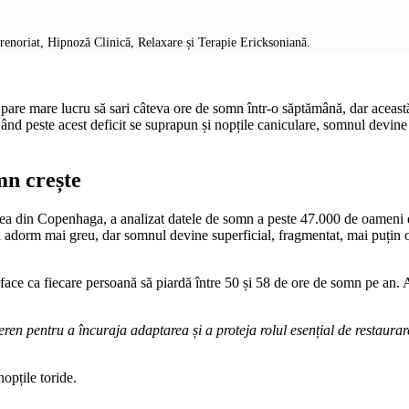
prenoriat, Hipnoză Clinică, Relaxare și Terapie Ericksoniană.
 pare mare lucru să sari câteva ore de somn într-o săptămână, dar aceas
nd peste acest deficit se suprapun și nopțile caniculare, somnul devine 
mn crește
ea din Copenhaga, a analizat datele de somn a peste 47.000 de oameni di
 adorm mai greu, dar somnul devine superficial, fragmentat, mai puțin 
face ca fiecare persoană să piardă între 50 și 58 de ore de somn pe an. 
eren pentru a încuraja adaptarea și a proteja rolul esențial de restaura
nopțile toride.