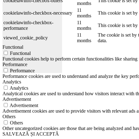
cookielawinfo-checbox-others
This cookie is set b
months
11
cookielawinfo-checkbox-necessary
This cookie is set b
months
cookielawinfo-checkbox-
11
This cookie is set b
performance
months
11
The cookie is set by
viewed_cookie_policy
months
data.
Functional
Functional
Functional cookies help to perform certain functionalities like sharing 
Performance
Performance
Performance cookies are used to understand and analyze the key perfor
Analytics
Analytics
Analytical cookies are used to understand how visitors interact with th
Advertisement
Advertisement
Advertisement cookies are used to provide visitors with relevant ads 
Others
Others
Other uncategorized cookies are those that are being analyzed and have
SALVEAZĂ ȘI ACCEPTĂ