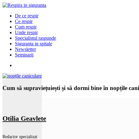
De ce respir
Ce respir
Cum respir
Unde respir
Specialistul raspunde
Siguranta in spitale
Newsletter
Seminarii
Cum să supraviețuiești și să dormi bine în nopțile can
Otilia Geavlete
Redactor specializat