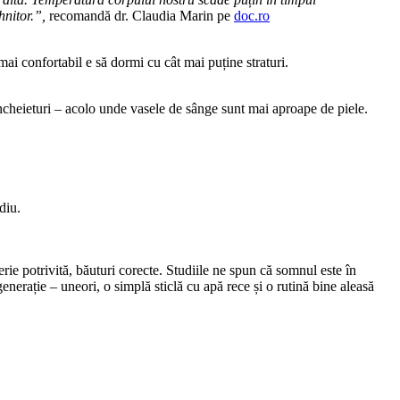
nitor.”,
recomandă dr. Claudia Marin pe
doc.ro
mai confortabil e să dormi cu cât mai puține straturi.
 încheieturi – acolo unde vasele de sânge sunt mai aproape de piele.
diu.
jerie potrivită, băuturi corecte. Studiile ne spun că somnul este în
nerație – uneori, o simplă sticlă cu apă rece și o rutină bine aleasă