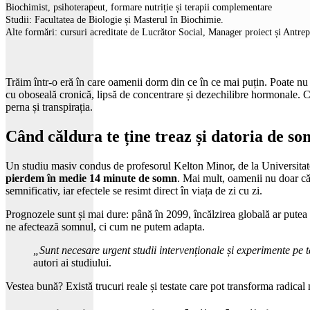
Biochimist, psihoterapeut, formare nutriție și terapii complementare
Studii: Facultatea de Biologie și Masterul în Biochimie.
Alte formări: cursuri acreditate de Lucrător Social, Manager proiect și Antre
Trăim într-o eră în care oamenii dorm din ce în ce mai puțin. Poate nu
cu oboseală cronică, lipsă de concentrare și dezechilibre hormonale. Câ
perna și transpirația.
Când căldura te ține treaz și datoria de so
Un studiu masiv condus de profesorul Kelton Minor, de la Universitat
pierdem în medie 14 minute de somn
. Mai mult, oamenii nu doar că
semnificativ, iar efectele se resimt direct în viața de zi cu zi.
Prognozele sunt și mai dure: până în 2099, încălzirea globală ar putea 
ne afectează somnul, ci cum ne putem adapta.
„Sunt necesare urgent studii intervenționale și experimente pe t
autori ai studiului.
Vestea bună? Există trucuri reale și testate care pot transforma radical 