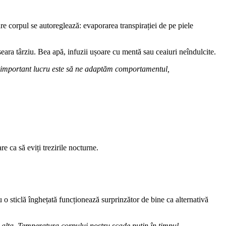
re corpul se autoreglează: evaporarea transpirației de pe piele
seara târziu. Bea apă, infuzii ușoare cu mentă sau ceaiuri neîndulcite.
ai important lucru este să ne adaptăm comportamentul,
e ca să eviți trezirile nocturne.
au o sticlă înghețată funcționează surprinzător de bine ca alternativă
 alta. Temperatura corpului nostru scade puțin în timpul