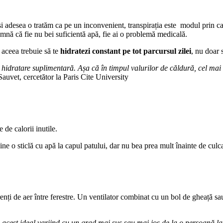
și adesea o tratăm ca pe un inconvenient, transpirația este modul prin ca
mnă că fie nu bei suficientă apă, fie ai o problemă medicală.
e aceea trebuie să te
hidratezi constant pe tot parcursul zilei
, nu doar 
 hidratare suplimentară. Așa că în timpul valurilor de căldură, cel m
auvet, cercetător la Paris Cite University
de calorii inutile.
ine o sticlă cu apă la capul patului, dar nu bea prea mult înainte de culcar
curenți de aer între ferestre. Un ventilator combinat cu un bol de gheață s
cest ideal variind cu un grad mai sus sau mai jos de la o persoană la