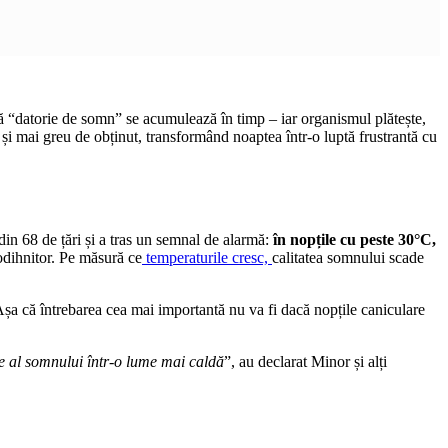
tă “datorie de somn” se acumulează în timp – iar organismul plătește,
și mai greu de obținut, transformând noaptea într-o luptă frustrantă cu
n 68 de țări și a tras un semnal de alarmă:
în nopțile cu peste 30°C,
odihnitor. Pe măsură ce
temperaturile cresc,
calitatea somnului scade
Așa că întrebarea cea mai importantă nu va fi dacă nopțile caniculare
re al somnului într-o lume mai caldă
”, au declarat Minor și alți