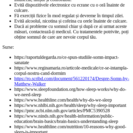
Evită dispozitivele electronice cu ecrane cu o oră înainte de
culcare.
Fă exerciții fizice în mod regulat și devreme în timpul zilei.
Evită alcoolul, nicotina și cofeina cu orele înainte de culcare.
Dacă ai probleme cu somnul chiar și după ce ai urmat aceste
măsuri, contactează-ți medicul. Cu tratamentele potrivite, poți
obține somnul de care are nevoie corpul tău.
Surse:
https://raportuldegarda.ro/ce-spun-studiile-somn-impact-
sanatate
https://www.reginamaria.ro/articole-medicale/ce-se-intampla-
corpul-nostru-cand-dormim
https://ro.scribd.com/document/561220174/Despre-Somn-by-
Matthew-Walker
https://www.sleepfoundation.org/how-sleep-works/why-do-
we-need-sleep
https://www.healthline.com/health/why-do-we-sleep
https://www.nhlbi.nih.gov/health/sleep/why-sleep-important
https://pmc.ncbi.nlm.nih.gov/articles/PMC5390528
https://www.ninds.nih.gov/health-information/public-
education/brain-basics/brain-basics-understanding-sleep
https://www.healthline.com/nutrition/10-reasons-why-good-
sleep-is-important