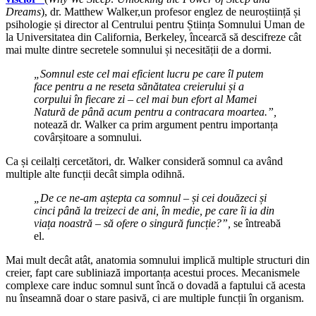
Dreams
), dr. Matthew Walker,un profesor englez de neuroștiință și
psihologie și director al Centrului pentru Știința Somnului Uman de
la Universitatea din California, Berkeley, încearcă să descifreze cât
mai multe dintre secretele somnului și necesității de a dormi.
„Somnul este cel mai eficient lucru pe care îl putem
face pentru a ne reseta sănătatea creierului și a
corpului în fiecare zi – cel mai bun efort al Mamei
Natură de până acum pentru a contracara moartea.”,
notează dr. Walker ca prim argument pentru importanța
covârșitoare a somnului.
Ca și ceilalți cercetători, dr. Walker consideră somnul ca având
multiple alte funcții decât simpla odihnă.
„De ce ne-am aștepta ca somnul – și cei douăzeci și
cinci până la treizeci de ani, în medie, pe care îi ia din
viața noastră – să ofere o singură funcție?”,
se întreabă
el.
Mai mult decât atât, anatomia somnului implică multiple structuri din
creier, fapt care subliniază importanța acestui proces. Mecanismele
complexe care induc somnul sunt încă o dovadă a faptului că acesta
nu înseamnă doar o stare pasivă, ci are multiple funcții în organism.