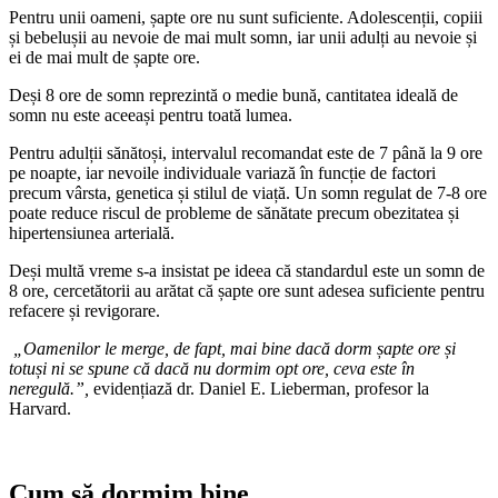
Pentru unii oameni, șapte ore nu sunt suficiente. Adolescenții, copiii
și bebelușii au nevoie de mai mult somn, iar unii adulți au nevoie și
ei de mai mult de șapte ore.
Deși 8 ore de somn reprezintă o medie bună, cantitatea ideală de
somn nu este aceeași pentru toată lumea.
Pentru adulții sănătoși, intervalul recomandat este de 7 până la 9 ore
pe noapte, iar nevoile individuale variază în funcție de factori
precum vârsta, genetica și stilul de viață. Un somn regulat de 7-8 ore
poate reduce riscul de probleme de sănătate precum obezitatea și
hipertensiunea arterială.
Deși multă vreme s-a insistat pe ideea că standardul este un somn de
8 ore, cercetătorii au arătat că șapte ore sunt adesea suficiente pentru
refacere și revigorare.
„Oamenilor le merge, de fapt, mai bine dacă dorm șapte ore și
totuși ni se spune că dacă nu dormim opt ore, ceva este în
neregulă.”,
evidențiază dr. Daniel E. Lieberman, profesor la
Harvard.
Cum să dormim bine