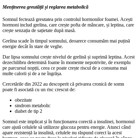
Menținerea greutății și reglarea metabolică
Somnul fectează greutatea prin controlul hormonilor foamei. Acești
hormoni includ grelina, care crește pofta de mâncare, și leptina, care
crește senzația de sațietate după masă.
Grelina scade în timpul somnului, deoarece consumăm mai puțină
energie decât în stare de veghe.
Dar lipsa somnului crește nivelul de grelină și suprimă leptina. Acest
dezechilibru determină foame în momente nepotrivite, de exemplu
pe parcursul nopții, ceea ce poate crește riscul de a consuma mai
multe calorii și de a ne îngrășa.
Cercetările din 2022 au descoperit că privarea cronică de somn
poate fi asociată cu un risc crescut de:
obezitate
sindrom metabolic
diabet de tip 2
Somnul este implicat și în funcționarea corectă a insulinei, hormonul
care ajută celulele să utilizeze glucoza pentru energie. Atunci când
apare rezistență la insulină, celulele nu răspund corect la acest