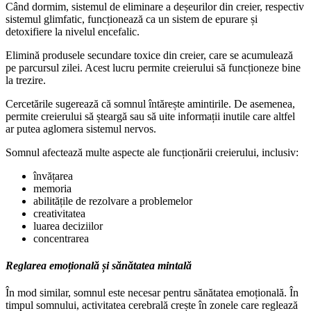
Când dormim, sistemul de eliminare a deșeurilor din creier, respectiv
sistemul glimfatic, funcționează ca un sistem de epurare și
detoxifiere la nivelul encefalic.
Elimină produsele secundare toxice din creier, care se acumulează
pe parcursul zilei. Acest lucru permite creierului să funcționeze bine
la trezire.
Cercetările sugerează că somnul întărește amintirile. De asemenea,
permite creierului să șteargă sau să uite informații inutile care altfel
ar putea aglomera sistemul nervos.
Somnul afectează multe aspecte ale funcționării creierului, inclusiv:
învățarea
memoria
abilitățile de rezolvare a problemelor
creativitatea
luarea deciziilor
concentrarea
Reglarea emoțională și sănătatea mintală
În mod similar, somnul este necesar pentru sănătatea emoțională. În
timpul somnului, activitatea cerebrală crește în zonele care reglează