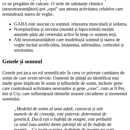
ce ne pregătim de culcare. O serie de substanțe chimice
(neurotransmițători) pot „opri” sau atenua activitatea celulelor care
semnalează starea de veghe.
GABA este asociat cu somnul, relaxarea musculară și sedarea.
Norepinefrina și orexina (numită și hipocretină) mențin
anumite părți ale creierului active în timp ce suntem treji.
Alți neurotransmițători care modelează somnul și starea de
veghe includ acetilcolina, histamina, adrenalina, cortizolul și
serotonina.
Genele și somnul
Genele pot juca un rol semnificativ în ceea ce privește cantitatea de
somn de care avem nevoie. Oamenii de știință au identificat mai
multe gene implicate în somn și tulburările de somn, inclusiv gene
care controlează activitatea neuronilor și gene „ceas”, cum ar fi Per,
tim și Cry, care influențează ritmurile noastre circadiene și momentul
somnului.
„Modelul de somn al unui adult, cunoscut și sub
numele de de cronotip, este puternic determinat de
genetică. Dacă ești o bufniță de noapte, este probabil
ca unul (sau ambii) dintre părinții tăi să fie bufnițe de
noapte… Cu toate acestea, bufnițele de noapte nu sunt