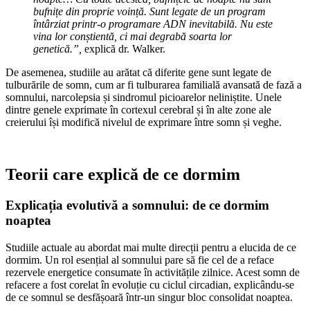
bufnițe din proprie voință. Sunt legate de un program
întârziat printr-o programare ADN inevitabilă. Nu este
vina lor conștientă, ci mai degrabă soarta lor
genetică.”,
explică dr. Walker.
De asemenea, studiile au arătat că diferite gene sunt legate de
tulburările de somn, cum ar fi tulburarea familială avansată de fază a
somnului, narcolepsia și sindromul picioarelor neliniștite. Unele
dintre genele exprimate în cortexul cerebral și în alte zone ale
creierului își modifică nivelul de exprimare între somn și veghe.
Teorii care explică de ce dormim
Explicația evolutivă a somnului: de ce dormim
noaptea
Studiile actuale au abordat mai multe direcții pentru a elucida de ce
dormim. Un rol esențial al somnului pare să fie cel de a reface
rezervele energetice consumate în activitățile zilnice. Acest somn de
refacere a fost corelat în evoluție cu ciclul circadian, explicându-se
de ce somnul se desfășoară într-un singur bloc consolidat noaptea.