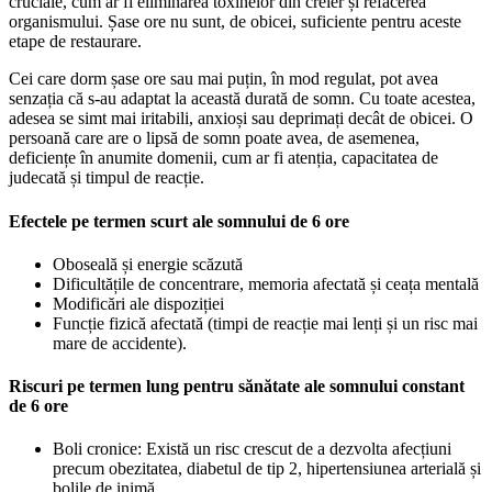
cruciale, cum ar fi eliminarea toxinelor din creier și refacerea
organismului. Șase ore nu sunt, de obicei, suficiente pentru aceste
etape de restaurare.
Cei care dorm șase ore sau mai puțin, în mod regulat, pot avea
senzația că s-au adaptat la această durată de somn. Cu toate acestea,
adesea se simt mai iritabili, anxioși sau deprimați decât de obicei. O
persoană care are o lipsă de somn poate avea, de asemenea,
deficiențe în anumite domenii, cum ar fi atenția, capacitatea de
judecată și timpul de reacție.
Efectele pe termen scurt ale somnului de 6 ore
Oboseală și energie scăzută
Dificultățile de concentrare, memoria afectată și ceața mentală
Modificări ale dispoziției
Funcție fizică afectată (timpi de reacție mai lenți și un risc mai
mare de accidente).
Riscuri pe termen lung pentru sănătate ale somnului constant
de 6 ore
Boli cronice: Există un risc crescut de a dezvolta afecțiuni
precum obezitatea, diabetul de tip 2, hipertensiunea arterială și
bolile de inimă.