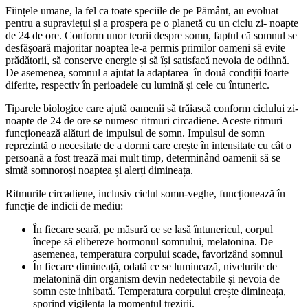
Ființele umane, la fel ca toate speciile de pe Pământ, au evoluat
pentru a supraviețui și a prospera pe o planetă cu un ciclu zi- noapte
de 24 de ore. Conform unor teorii despre somn, faptul că somnul se
desfășoară majoritar noaptea le-a permis primilor oameni să evite
prădătorii, să conserve energie și să își satisfacă nevoia de odihnă.
De asemenea, somnul a ajutat la adaptarea în două condiții foarte
diferite, respectiv în perioadele cu lumină și cele cu întuneric.
Tiparele biologice care ajută oamenii să trăiască conform ciclului zi-
noapte de 24 de ore se numesc ritmuri circadiene. Aceste ritmuri
funcționează alături de impulsul de somn. Impulsul de somn
reprezintă o necesitate de a dormi care crește în intensitate cu cât o
persoană a fost trează mai mult timp, determinând oamenii să se
simtă somnoroși noaptea și alerți dimineața.
Ritmurile circadiene, inclusiv ciclul somn-veghe, funcționează în
funcție de indicii de mediu:
În fiecare seară, pe măsură ce se lasă întunericul, corpul
începe să elibereze hormonul somnului, melatonina. De
asemenea, temperatura corpului scade, favorizând somnul
În fiecare dimineață, odată ce se luminează, nivelurile de
melatonină din organism devin nedetectabile și nevoia de
somn este inhibată. Temperatura corpului crește dimineața,
sporind vigilența la momentul trezirii.