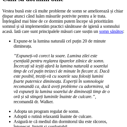
Vestea bună este că multe probleme de somn se ameliorează și chiar
dispar atunci când luăm măsurile potrivite pentru a le trata.
Înțelegând mai bine de ce dormim putem începe să prioritizăm
somnul și să implementăm practici sănătoase de igienă a somnului
acasă. Iată care sunt principalele măsuri care susțin un
somn sănătos
:
Expune-te la lumina naturală cel puțin 20 de minute
dimineața.
”Expuneți-vă corect la soare. Lumina zilei este
esențială pentru reglarea tiparelor zilnice de somn.
Încercați să ieșiți afară la lumina naturală a soarelui
timp de cel puțin treizeci de minute în fiecare zi. Dacă
este posibil, treziți-vă cu soarele sau folosiți lumini
foarte puternice dimineața. Experții în somnologie
recomandă ca, dacă aveți probleme cu adormirea, să
vă expuneți la lumina soarelui de dimineață timp de o
oră și să stingeți luminile înainte de culcare.”,
recomandă dr. Walker.
Adopta un program regulat de somn.
Adoptă o rutină relaxantă înainte de culcare.
Asigură-te că mediul din dormitorul tău este răcoros,
întunecat, liniștit și confortabil.