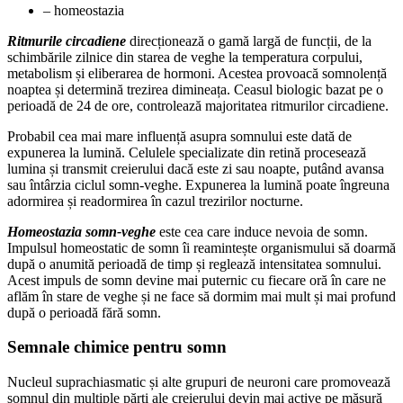
– homeostazia
Ritmurile circadiene
direcționează o gamă largă de funcții, de la
schimbările zilnice din starea de veghe la temperatura corpului,
metabolism și eliberarea de hormoni. Acestea provoacă somnolență
noaptea și determină trezirea dimineața. Ceasul biologic bazat pe o
perioadă de 24 de ore, controlează majoritatea ritmurilor circadiene.
Probabil cea mai mare influență asupra somnului este dată de
expunerea la lumină. Celulele specializate din retină procesează
lumina și transmit creierului dacă este zi sau noapte, putând avansa
sau întârzia ciclul somn-veghe. Expunerea la lumină poate îngreuna
adormirea și readormirea în cazul trezirilor nocturne.
Homeostazia somn-veghe
este cea care induce nevoia de somn.
Impulsul homeostatic de somn îi reamintește organismului să doarmă
după o anumită perioadă de timp și reglează intensitatea somnului.
Acest impuls de somn devine mai puternic cu fiecare oră în care ne
aflăm în stare de veghe și ne face să dormim mai mult și mai profund
după o perioadă fără somn.
Semnale chimice pentru somn
Nucleul suprachiasmatic și alte grupuri de neuroni care promovează
somnul din multiple părți ale creierului devin mai active pe măsură