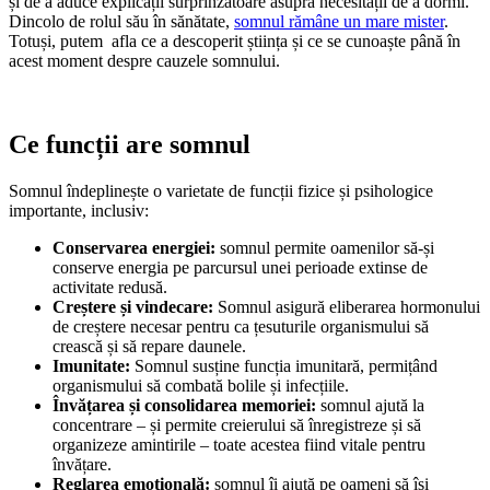
și de a aduce explicații surprinzătoare asupra necesității de a dormi.
Dincolo de rolul său în sănătate,
somnul rămâne un mare mister
.
Totuși, putem afla ce a descoperit știința și ce se cunoaște până în
acest moment despre cauzele somnului.
Ce funcții are somnul
Somnul îndeplinește o varietate de funcții fizice și psihologice
importante, inclusiv:
Conservarea energiei:
somnul permite oamenilor să-și
conserve energia pe parcursul unei perioade extinse de
activitate redusă.
Creștere și vindecare:
Somnul asigură eliberarea hormonului
de creștere necesar pentru ca țesuturile organismului să
crească și să repare daunele.
Imunitate:
Somnul susține funcția imunitară, permițând
organismului să combată bolile și infecțiile.
Învățarea și consolidarea memoriei:
somnul ajută la
concentrare – și permite creierului să înregistreze și să
organizeze amintirile – toate acestea fiind vitale pentru
învățare.
Reglarea emoțională:
somnul îi ajută pe oameni să își