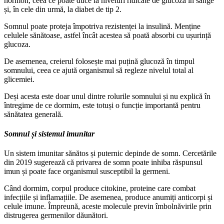
hormon, ceea ce poate duce la niveluri ridicate de glucoză în sânge
și, în cele din urmă, la diabet de tip 2.
Somnul poate proteja împotriva rezistenței la insulină. Menține
celulele sănătoase, astfel încât acestea să poată absorbi cu ușurință
glucoza.
De asemenea, creierul folosește mai puțină glucoză în timpul
somnului, ceea ce ajută organismul să regleze nivelul total al
glicemiei.
Deși acesta este doar unul dintre rolurile somnului și nu explică în
întregime de ce dormim, este totuși o funcție importantă pentru
sănătatea generală.
Somnul și sistemul imunitar
Un sistem imunitar sănătos și puternic depinde de somn. Cercetările
din 2019 sugerează că privarea de somn poate inhiba răspunsul
imun și poate face organismul susceptibil la germeni.
Când dormim, corpul produce citokine, proteine ​​care combat
infecțiile și inflamațiile. De asemenea, produce anumiți anticorpi și
celule imune. Împreună, aceste molecule previn îmbolnăvirile prin
distrugerea germenilor dăunători.