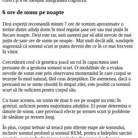
corect și a ne menține integritatea cognitivă.
6 ore de somn pe noapte
Deși experții recomandă minim 7 ore de somnm aproximativ o
treime dintre adulți dorm în mod regulat șase ore sau mai puțin în
fiecare noapte. Deși este rar, unii oameni par să aibă nevoie de mai
puțin de șase ore de somn pe noapte. Mai mult decât atât, sondajele
sugerează că somnul scurt ar putea deveni din ce în ce mai frecvent
în viitor.
Cercetătorii cred că genetica joacă un rol în capacitatea unei
persoane de a gestiona somnul scurt. O modalitate de a evalua
nevoile de somn este prin observarea momentului în care corpul se
trezește în mod natural, fără ceas deșteptător. De asemenea, dacă o
persoană nu se simte obosită în timpul zilei, este posibil ca somnul
scurt să fie suficient pentru corpul său.
Cu toate acestea, un somn de doar 6 ore pe noapte nu este, în
general, suficient pentru majoritatea adulților. El poate determina o
datorie de somn, care provoacă efecte pe termen scurt și probleme
de sănătate pe termen lung.
În plus, corpul trebuie să treacă prin diferite etape ale somnului,
inclusiv somnul profund și somnul REM, pentru a îndeplini sarcini