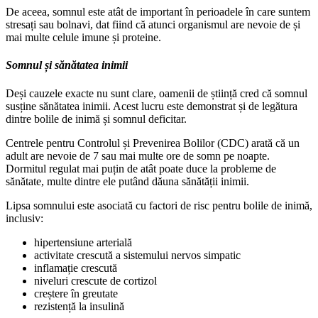
De aceea, somnul este atât de important în perioadele în care suntem
stresați sau bolnavi, dat fiind că atunci organismul are nevoie de și
mai multe celule imune și proteine.
Somnul și sănătatea inimii
Deși cauzele exacte nu sunt clare, oamenii de știință cred că somnul
susține sănătatea inimii. Acest lucru este demonstrat și de legătura
dintre bolile de inimă și somnul deficitar.
Centrele pentru Controlul și Prevenirea Bolilor (CDC) arată că un
adult are nevoie de 7 sau mai multe ore de somn pe noapte.
Dormitul regulat mai puțin de atât poate duce la probleme de
sănătate, multe dintre ele putând dăuna sănătății inimii.
Lipsa somnului este asociată cu factori de risc pentru bolile de inimă,
inclusiv:
hipertensiune arterială
activitate crescută a sistemului nervos simpatic
inflamație crescută
niveluri crescute de cortizol
creștere în greutate
rezistență la insulină