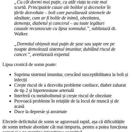
„Cu cât dormi mai puțin, cu atât viața ta este mai
scurtă. Principalele cauze ale bolilor și deceselor în
țările dezvoltate – boli care paralizează sistemele de
sănătate, cum ar fi bolile de inimă, obezitatea,
demența, diabetul și cancerul – au toate legături
cauzale recunoscute cu lipsa somnului.”,
subliniază dr.
Walker.
„Dormitul obișnuit mai puțin de șase sau șapte ore pe
noapte demolează sistemul imunitar, dublând riscul de
cancer.”,
avertizează expertul
Lipsa cronică de somn poate:
Suprima sistemul imunitar, crescând susceptibilitatea la boli și
infecții
Crește riscul de a dezvolta probleme cardiace, diabet zaharat
de tip 2 și hipertensiune arterială
Interferă cu metabolismul și crește riscul de obezitate
Provoacă probleme în relațiile de la locul de muncă și de
acasă
Duce la depresie și anxietate
Efectele deficitului de somn se agravează rapid, așa că dificultățile
de somn trebuie abordate cât mai timpuriu, pentru a putea funcționa