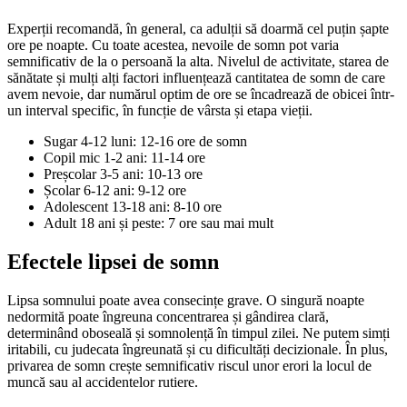
Experții recomandă, în general, ca adulții să doarmă cel puțin șapte
ore pe noapte. Cu toate acestea, nevoile de somn pot varia
semnificativ de la o persoană la alta. Nivelul de activitate, starea de
sănătate și mulți alți factori influențează cantitatea de somn de care
avem nevoie, dar numărul optim de ore se încadrează de obicei într-
un interval specific, în funcție de vârsta și etapa vieții.
Sugar 4-12 luni: 12-16 ore de somn
Copil mic 1-2 ani: 11-14 ore
Preșcolar 3-5 ani: 10-13 ore
Școlar 6-12 ani: 9-12 ore
Adolescent 13-18 ani: 8-10 ore
Adult 18 ani și peste: 7 ore sau mai mult
Efectele lipsei de somn
Lipsa somnului poate avea consecințe grave. O singură noapte
nedormită poate îngreuna concentrarea și gândirea clară,
determinând oboseală și somnolență în timpul zilei. Ne putem simți
iritabili, cu judecata îngreunată și cu dificultăți decizionale. În plus,
privarea de somn crește semnificativ riscul unor erori la locul de
muncă sau al accidentelor rutiere.