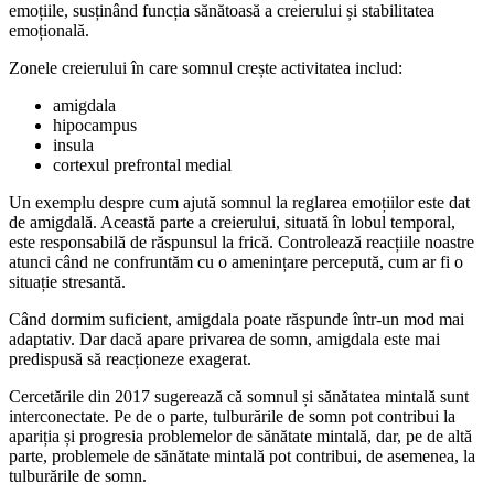
emoțiile, susținând funcția sănătoasă a creierului și stabilitatea
emoțională.
Zonele creierului în care somnul crește activitatea includ:
amigdala
hipocampus
insula
cortexul prefrontal medial
Un exemplu despre cum ajută somnul la reglarea emoțiilor este dat
de amigdală. Această parte a creierului, situată în lobul temporal,
este responsabilă de răspunsul la frică. Controlează reacțiile noastre
atunci când ne confruntăm cu o amenințare percepută, cum ar fi o
situație stresantă.
Când dormim suficient, amigdala poate răspunde într-un mod mai
adaptativ. Dar dacă apare privarea de somn, amigdala este mai
predispusă să reacționeze exagerat.
Cercetările din 2017 sugerează că somnul și sănătatea mintală sunt
interconectate. Pe de o parte, tulburările de somn pot contribui la
apariția și progresia problemelor de sănătate mintală, dar, pe de altă
parte, problemele de sănătate mintală pot contribui, de asemenea, la
tulburările de somn.