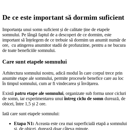
De ce este important să dormim suficient
Importanța unui somn suficient și de calitate ține de etapele
somnului. Pe lângă faptul de a descoperi de ce dormim, este
important să înțelegem de ce trebuie să dormim un anumit număr de
ore, cu atingerea anumitor stadii de profunzime, pentru a ne bucura
de toate beneficiile somnului.
Care sunt etapele somnului
Arhitectura somnului nostru, adică modul în care corpul trece prin
anumite etape ale somnului, permite procesele benefice care au loc
în timpul somnului, cum ar fi vindecarea și învățarea.
Există
patru etape ale somnului
, organizate sub forma unor cicluri
de somn, iar experimentarea unui
întreg ciclu de somn
durează, de
obicei, între 1,5 și 2 ore.
Iată care sunt etapele somnului:
Etapa N1:
Aceasta este cea mai superficială etapă a somnului
și, de obicei, durează doar câteva minute.