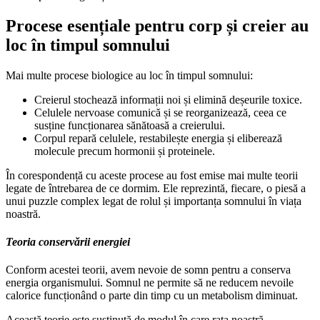
Procese esențiale pentru corp și creier au
loc în timpul somnului
Mai multe procese biologice au loc în timpul somnului:
Creierul stochează informații noi și elimină deșeurile toxice.
Celulele nervoase comunică și se reorganizează, ceea ce
susține funcționarea sănătoasă a creierului.
Corpul repară celulele, restabilește energia și eliberează
molecule precum hormonii și proteinele.
În corespondență cu aceste procese au fost emise mai multe teorii
legate de întrebarea de ce dormim. Ele reprezintă, fiecare, o piesă a
unui puzzle complex legat de rolul și importanța somnului în viața
noastră.
Teoria conservării energiei
Conform acestei teorii, avem nevoie de somn pentru a conserva
energia organismului. Somnul ne permite să ne reducem nevoile
calorice funcționând o parte din timp cu un metabolism diminuat.
Această teorie este susținută de modul în care rata noastră