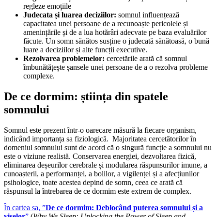
regleze emoțiile
Judecata și luarea deciziilor:
somnul influențează
capacitatea unei persoane de a recunoaște pericolele și
amenințările și de a lua hotărâri adecvate pe baza evaluărilor
făcute. Un somn sănătos susține o judecată sănătoasă, o bună
luare a deciziilor și alte funcții executive.
Rezolvarea problemelor:
cercetările arată că somnul
îmbunătățește șansele unei persoane de a o rezolva probleme
complexe.
De ce dormim: știința din spatele
somnului
Somnul este prezent într-o oarecare măsură la fiecare organism,
indicând importanța sa fiziologică. Majoritatea cercetătorilor în
domeniul somnului sunt de acord că o singură funcție a somnului nu
este o viziune realistă. Conservarea energiei, dezvoltarea fizică,
eliminarea deșeurilor cerebrale și modularea răspunsurilor imune, a
cunoașterii, a performanței, a bolilor, a vigilenței și a afecțiunilor
psihologice, toate acestea depind de somn, ceea ce arată că
răspunsul la întrebarea de ce dormim este extrem de complex.
În cartea sa, ”
De ce dormim: Deblocând puterea somnului și a
viselor
”
(
Why We Sleep: Unlocking the Power of Sleep and