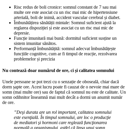
Risc redus de boli cronice: somnul constant de 7 sau mai
multe ore este asociat cu un risc mai mic de hipertensiune
arterială, boli de inimă, accident vascular cerebral și diabet.
Îmbunătățirea sănătății mintale: Somnul suficient ajută la
reglarea dispoziției și este asociat cu un risc mai mic de
depresie.
Funcție imunitară mai bună: dormitul suficient susține un
sistem imunitar sănătos.
Performanță îmbunătățită: somnul adecvat îmbunătățește
funcțiile cognitive, cum ar fi timpul de reacție, rezolvarea
problemelor și precizia
Nu contează doar numărul de ore, ci și calitatea somnului
Unele persoane se pot trezi cu o senzație de oboseală, chiar dacă
dorm șapte ore. Acest lucru poate fi cauzat de o nevoie mai mare de
somn (mai multe ore) sau de faptul că somnul nu este de calitate. Un
somn odihnitor înseamnă mai mult decât a dormi un anumit număr
de ore.
”Deşi durata are un rol important, calitatea somnului
este esenţială. În timpul somnului, are loc o producţie
de mediatori şi hormoni care reglează funcţionarea
normală a organismului, astfel că lipsa unui somn