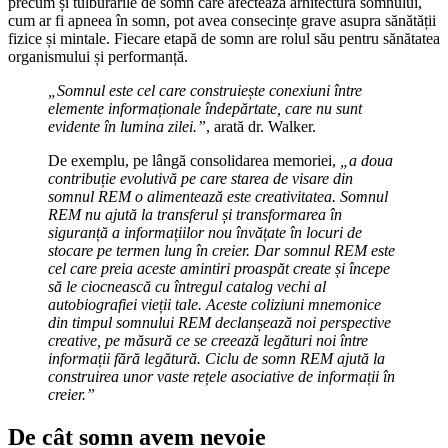
precum și tulburările de somn care afectează arhitectura somnului,
cum ar fi apneea în somn, pot avea consecințe grave asupra sănătății
fizice și mintale. Fiecare etapă de somn are rolul său pentru sănătatea
organismului și performanță.
„Somnul este cel care construiește conexiuni între
elemente informaționale îndepărtate, care nu sunt
evidente în lumina zilei.”
, arată dr. Walker.
De exemplu, pe lângă consolidarea memoriei,
„a doua
contribuție evolutivă pe care starea de visare din
somnul REM o alimentează este creativitatea. Somnul
REM nu ajută la transferul și transformarea în
siguranță a informațiilor nou învățate în locuri de
stocare pe termen lung în creier. Dar somnul REM este
cel care preia aceste amintiri proaspăt create și începe
să le ciocnească cu întregul catalog vechi al
autobiografiei vieții tale. Aceste coliziuni mnemonice
din timpul somnului REM declanșează noi perspective
creative, pe măsură ce se creează legături noi între
informații fără legătură. Ciclu de somn REM ajută la
construirea unor vaste rețele asociative de informații în
creier.”
De cât somn avem nevoie