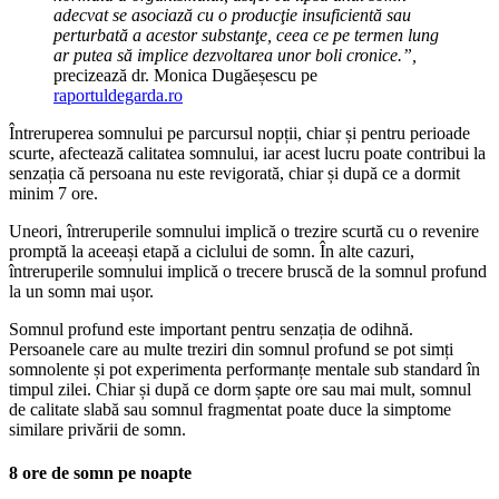
adecvat se asociază cu o producţie insuficientă sau
perturbată a acestor substanţe, ceea ce pe termen lung
ar putea să implice dezvoltarea unor boli cronice.”,
precizează dr. Monica Dugăeșescu pe
raportuldegarda.ro
Întreruperea somnului pe parcursul nopții, chiar și pentru perioade
scurte, afectează calitatea somnului, iar acest lucru poate contribui la
senzația că persoana nu este revigorată, chiar și după ce a dormit
minim 7 ore.
Uneori, întreruperile somnului implică o trezire scurtă cu o revenire
promptă la aceeași etapă a ciclului de somn. În alte cazuri,
întreruperile somnului implică o trecere bruscă de la somnul profund
la un somn mai ușor.
Somnul profund este important pentru senzația de odihnă.
Persoanele care au multe treziri din somnul profund se pot simți
somnolente și pot experimenta performanțe mentale sub standard în
timpul zilei. Chiar și după ce dorm șapte ore sau mai mult, somnul
de calitate slabă sau somnul fragmentat poate duce la simptome
similare privării de somn.
8 ore de somn pe noapte