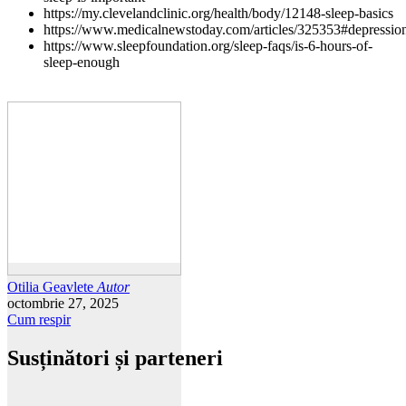
https://my.clevelandclinic.org/health/body/12148-sleep-basics
https://www.medicalnewstoday.com/articles/325353#depressio
https://www.sleepfoundation.org/sleep-faqs/is-6-hours-of-
sleep-enough
Otilia Geavlete
Autor
octombrie 27, 2025
Cum respir
Susținători și parteneri