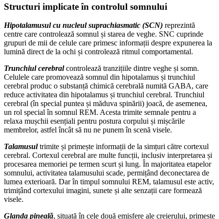
Structuri implicate în controlul somnului
Hipotalamusul cu nucleul suprachiasmatic (SCN)
reprezintă
centre care controlează somnul și starea de veghe. SNC cuprinde
grupuri de mii de celule care primesc informații despre expunerea la
lumină direct de la ochi și controlează ritmul comportamental.
Trunchiul cerebral
controlează tranzițiile dintre veghe și somn.
Celulele care promovează somnul din hipotalamus și trunchiul
cerebral produc o substanță chimică cerebrală numită GABA, care
reduce activitatea din hipotalamus și trunchiul cerebral. Trunchiul
cerebral (în special puntea și măduva spinării) joacă, de asemenea,
un rol special în somnul REM. Acesta trimite semnale pentru a
relaxa mușchii esențiali pentru postura corpului și mișcările
membrelor, astfel încât să nu ne punem în scenă visele.
Talamusul
trimite și primește informații de la simțuri către cortexul
cerebral. Cortexul cerebral are multe funcții, inclusiv interpretarea și
procesarea memoriei pe termen scurt și lung. În majoritatea etapelor
somnului, activitatea talamusului scade, permițând deconectarea de
lumea exterioară. Dar în timpul somnului REM, talamusul este activ,
trimițând cortexului imagini, sunete și alte senzații care formează
visele.
Glanda pineală
, situată în cele două emisfere ale creierului, primește