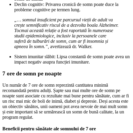
Declin cognitiv: Privarea cronică de somn poate duce la
probleme cognitive pe termen lung.
„… somnul insuficient pe parcursul vieții de adult va
crește semnificativ riscul de a dezvolta boala Alzheimer.
Tocmai această relație a fost raportată în numeroase
studii epidemiologice, inclusiv la persoanele care
suferă de tulburări de somn, cum ar fi insomnia și
apneea în somn.”,
avertizează dr. Walker.
Sistem imunitar slăbit: Lipsa constantă de somn poate avea un
impact negativ asupra funcției imunitare.
7 ore de somn pe noapte
Un număr de 7 ore de somn reprezintă cantitatea minimă
recomandată pentru adulți. Șapte sau mai multe ore de somn pe
noapte sunt asociate cu rezultate mai bune pentru sănătate, cum ar fi
un risc mai mic de boli de inimă, diabet și depresie. Deși acesta este
un obiectiv sănătos, unii oameni pot avea nevoie de mai mult somn
și este important să se urmărească un somn de bună calitate, la un
program regulat.
Beneficii pentru sănătate ale somnului de 7 ore