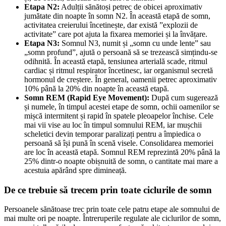
Etapa N2:
Adulții sănătoși petrec de obicei aproximativ
jumătate din noapte în somn N2. În această etapă de somn,
activitatea creierului încetinește, dar există ”explozii de
activitate” care pot ajuta la fixarea memoriei și la învățare.
Etapa N3:
Somnul N3, numit și „somn cu unde lente” sau
„somn profund”, ajută o persoană să se trezească simțindu-se
odihnită. În această etapă, tensiunea arterială scade, ritmul
cardiac și ritmul respirator încetinesc, iar organismul secretă
hormonul de creștere. În general, oamenii petrec aproximativ
10% până la 20% din noapte în această etapă.
Somn REM (Rapid Eye Movement):
După cum sugerează
și numele, în timpul acestei etape de somn, ochii oamenilor se
mișcă intermitent și rapid în spatele pleoapelor închise. Cele
mai vii vise au loc în timpul somnului REM, iar mușchii
scheletici devin temporar paralizați pentru a împiedica o
persoană să își pună în scenă visele. Consolidarea memoriei
are loc în această etapă. Somnul REM reprezintă 20% până la
25% dintr-o noapte obișnuită de somn, o cantitate mai mare a
acestuia apărând spre dimineață.
De ce trebuie să trecem prin toate ciclurile de somn
Persoanele sănătoase trec prin toate cele patru etape ale somnului de
mai multe ori pe noapte. Întreruperile regulate ale ciclurilor de somn,