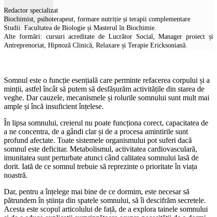
Redactor specializat
Biochimist, psihoterapeut, formare nutriție și terapii complementare
Studii: Facultatea de Biologie și Masterul în Biochimie.
Alte formări: cursuri acreditate de Lucrător Social, Manager proiect și
Antreprenoriat, Hipnoză Clinică, Relaxare și Terapie Ericksoniană.
Somnul este o funcție esențială care perminte refacerea corpului și a
minții, astfel încât să putem să desfășurăm activitățile din starea de
veghe. Dar cauzele, mecanismele și rolurile somnului sunt mult mai
ample și încă insuficient înțelese.
În lipsa somnului, creierul nu poate funcționa corect, capacitatea de
a ne concentra, de a gândi clar și de a procesa amintirile sunt
profund afectate. Toate sistemele organismului pot suferi dacă
somnul este deficitar. Metabolismul, activitatea cardiovasculară,
imunitatea sunt perturbate atunci când calitatea somnului lasă de
dorit. Iată de ce somnul trebuie să reprezinte o prioritate în viața
noastră.
Dar, pentru a înțelege mai bine de ce dormim, este necesar să
pătrundem în știința din spatele somnului, să îi descifrăm secretele.
Acesta este scopul articolului de față, de a explora tainele somnului