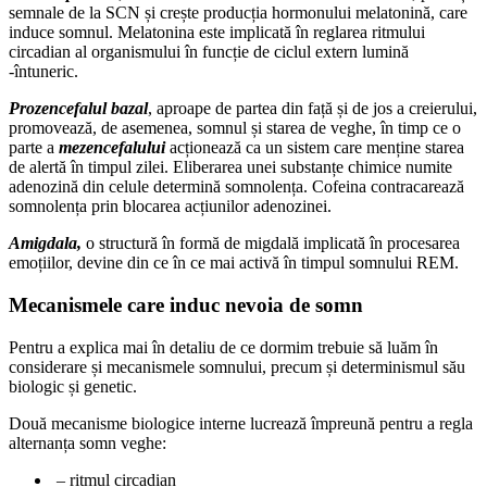
semnale de la SCN și crește producția hormonului melatonină, care
induce somnul. Melatonina este implicată în reglarea ritmului
circadian al organismului în funcție de ciclul extern lumină
-întuneric.
Prozencefalul bazal
, aproape de partea din față și de jos a creierului,
promovează, de asemenea, somnul și starea de veghe, în timp ce o
parte a
mezencefalului
acționează ca un sistem care menține starea
de alertă în timpul zilei. Eliberarea unei substanțe chimice numite
adenozină din celule determină somnolența. Cofeina contracarează
somnolența prin blocarea acțiunilor adenozinei.
Amigdala,
o structură în formă de migdală implicată în procesarea
emoțiilor, devine din ce în ce mai activă în timpul somnului REM.
Mecanismele care induc nevoia de somn
Pentru a explica mai în detaliu de ce dormim trebuie să luăm în
considerare și mecanismele somnului, precum și determinismul său
biologic și genetic.
Două mecanisme biologice interne lucrează împreună pentru a regla
alternanța somn veghe:
– ritmul circadian