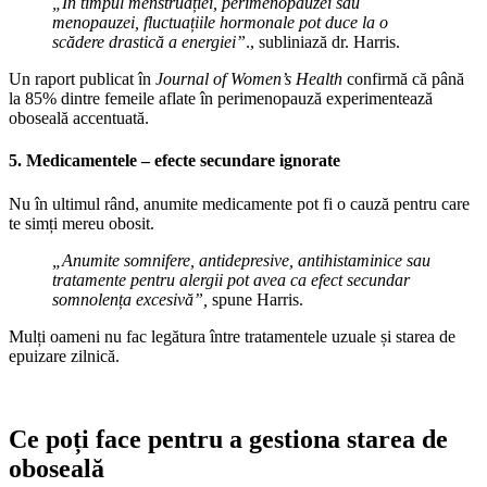
„În timpul menstruației, perimenopauzei sau
menopauzei, fluctuațiile hormonale pot duce la o
scădere drastică a energiei”
., subliniază dr. Harris.
Un raport publicat în
Journal of Women’s Health
confirmă că până
la 85% dintre femeile aflate în perimenopauză experimentează
oboseală accentuată.
5. Medicamentele – efecte secundare ignorate
Nu în ultimul rând, anumite medicamente pot fi o cauză pentru care
te simți mereu obosit.
„Anumite somnifere, antidepresive, antihistaminice sau
tratamente pentru alergii pot avea ca efect secundar
somnolența excesivă”,
spune Harris.
Mulți oameni nu fac legătura între tratamentele uzuale și starea de
epuizare zilnică.
Ce poți face pentru a gestiona starea de
oboseală