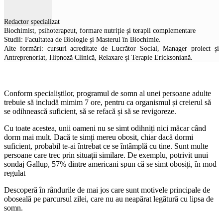
Redactor specializat
Biochimist, psihoterapeut, formare nutriție și terapii complementare
Studii: Facultatea de Biologie și Masterul în Biochimie.
Alte formări: cursuri acreditate de Lucrător Social, Manager proiect și
Antreprenoriat, Hipnoză Clinică, Relaxare și Terapie Ericksoniană.
Conform specialiștilor, programul de somn al unei persoane adulte
trebuie să includă mimim 7 ore, pentru ca organismul și creierul să
se odihnească suficient, să se refacă și să se revigoreze.
Cu toate acestea, unii oameni nu se simt odihniți nici măcar când
dorm mai mult. Dacă te simți mereu obosit, chiar dacă dormi
suficient, probabil te-ai întrebat ce se întâmplă cu tine. Sunt multe
persoane care trec prin situații similare. De exemplu, potrivit unui
sondaj Gallup, 57% dintre americani spun că se simt obosiți, în mod
regulat
Descoperă în rândurile de mai jos care sunt motivele principale de
oboseală pe parcursul zilei, care nu au neapărat legătură cu lipsa de
somn.