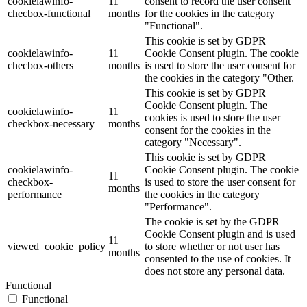
cookielawinfo-
11
consent to record the user consent
checbox-functional
months
for the cookies in the category
"Functional".
This cookie is set by GDPR
cookielawinfo-
11
Cookie Consent plugin. The cookie
checbox-others
months
is used to store the user consent for
the cookies in the category "Other.
This cookie is set by GDPR
Cookie Consent plugin. The
cookielawinfo-
11
cookies is used to store the user
checkbox-necessary
months
consent for the cookies in the
category "Necessary".
This cookie is set by GDPR
cookielawinfo-
Cookie Consent plugin. The cookie
11
checkbox-
is used to store the user consent for
months
performance
the cookies in the category
"Performance".
The cookie is set by the GDPR
Cookie Consent plugin and is used
11
viewed_cookie_policy
to store whether or not user has
months
consented to the use of cookies. It
does not store any personal data.
Functional
Functional