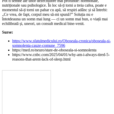
Pot fi semne ale unor dezechilibre mai profunde: hormonale,
nutriționale sau psihologice. În loc să-ți torni a treia cafea, poate e
momentul să-ți torni un pahar cu apă, să respiri adânc și să întrebi:
„Ce vrea, de fapt, corpul meu să-mi spună?” Soluția nu e
întotdeauna un somn mai lung — ci un somn mai bun, o viață mai
echilibrată și, uneori, un consult medical bine-venit.
Surse:
https://www.sfatulmedicului.ro/Oboseala-cronica/oboseala-si-
somnolenta-cauze-comune_7596
https://med.ro/neuro/stare-de-oboseala-si-somnolenta
https://www.cnbc.com/2025/04/01/why-am-i-always-tired-5-
reasons-that-arent-lack-of-sleep.html