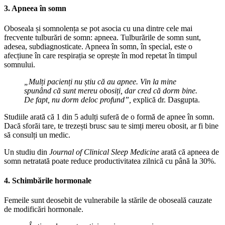
3. Apneea în somn
Oboseala și somnolența se pot asocia cu una dintre cele mai
frecvente tulburări de somn: apneea. Tulburările de somn sunt,
adesea, subdiagnosticate. Apneea în somn, în special, este o
afecțiune în care respirația se oprește în mod repetat în timpul
somnului.
„Mulți pacienți nu știu că au apnee. Vin la mine
spunând că sunt mereu obosiți, dar cred că dorm bine.
De fapt, nu dorm deloc profund”,
explică dr. Dasgupta.
Studiile arată că 1 din 5 adulți suferă de o formă de apnee în somn.
Dacă sforăi tare, te trezești brusc sau te simți mereu obosit, ar fi bine
să consulți un medic.
Un studiu din
Journal of Clinical Sleep Medicine
arată că apneea de
somn netratată poate reduce productivitatea zilnică cu până la 30%.
4. Schimbările hormonale
Femeile sunt deosebit de vulnerabile la stările de oboseală cauzate
de modificări hormonale.