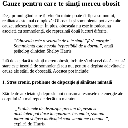
Cauze pentru care te simți mereu obosit
Deși primul gând care îți vine în minte poate fi lipsa somnului,
realitatea este mai complexă: Oboseala și somnolența pot avea alte
cauze, adesea ignorate. În plus, oboseala nu este întotdeauna
asociată cu somnolență, ele reprezintă două lucruri diferite.
”Oboseala este o senzație de a te simți ”fără energie”.
Somnolența este nevoia irepresibilă de a dormi.”,
arată
psiholog clinician Shelby Harris.
Iată de ce, dacă te simți mereu obosit, trebuie să observi dacă această
stare este însoțită de somnolență sau nu, pentru a depista adevăratele
cauze ale stării de oboseală. Acestea pot include:
1. Stres cronic, probleme de dispoziție și sănătate mintală
Stările de anxietate și depresie pot consuma resursele de energie ale
corpului tău mai repede decât un maraton.
„Problemele de dispoziție precum depresia și
anxietatea pot duce la epuizare. Insomnia, somnul
întrerupt și lipsa motivației sunt simptome comune.”,
explică dr. Harris.