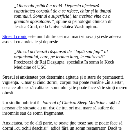
„Oboseala psihică e reală. Depresia afectează
capacitatea corpului de a se reface, chiar și în timpul
somnului. Somnul e superficial, iar trezirea vine cu o
greutate apăsătoare.”,
spune și psihologul clinican dr.
Jessica Gold, de la Universitatea Washington..
Stresul cronic
este unul dintre cei mai mari vinovați și este adesea
asociat cu anxietate și depresie..
„Stresul activează răspunsul de ”luptă sau fugi” al
organismului, care, pe termen lung, te epuizează”.
Precizează dr Raj Dasgupta, specialist în somn la Keck
Medicine of USC,
Stresul si anxietatea pot determina agitație și o stare de permanentă
vigilență. Chiar și când dormi, corpul tău poate rămâne „în alertă”,
ceea ce afectează calitatea somnului și te poate face să te simți mereu
obosit.
Un studiu publicat în
Journal of Clinical Sleep Medicine
arată că
persoanele stresate au un risc de trei ori mai mare să sufere de
insomnie sau de somn fragmentat.
Anxietatea, pe de altă parte, te poate ține treaz sau te poate face să
dormi „cu ochii deschiși”, adică fără un somn restaurator. Dacă te