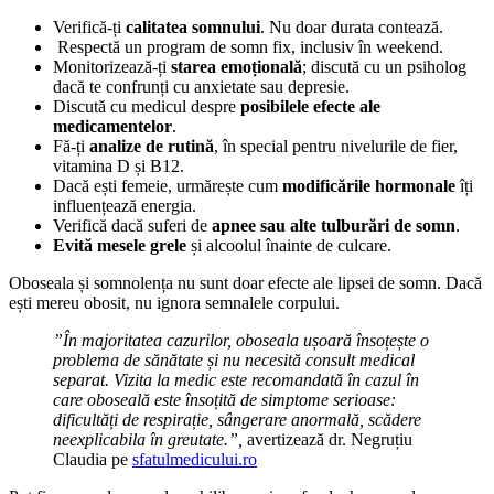
Verifică-ți
calitatea somnului
. Nu doar durata contează.
Respectă un program de somn fix, inclusiv în weekend.
Monitorizează-ți
starea emoțională
; discută cu un psiholog
dacă te confrunți cu anxietate sau depresie.
Discută cu medicul despre
posibilele efecte ale
medicamentelor
.
Fă-ți
analize de rutină
, în special pentru nivelurile de fier,
vitamina D și B12.
Dacă ești femeie, urmărește cum
modificările hormonale
îți
influențează energia.
Verifică dacă suferi de
apnee sau alte tulburări de somn
.
Evită mesele grele
și alcoolul înainte de culcare.
Oboseala și somnolența nu sunt doar efecte ale lipsei de somn. Dacă
ești mereu obosit, nu ignora semnalele corpului.
”În majoritatea cazurilor, oboseala ușoară însoțește o
problema de sănătate și nu necesită consult medical
separat. Vizita la medic este recomandată în cazul în
care oboseală este însoțită de simptome serioase:
dificultăți de respirație, sângerare anormală, scădere
neexplicabila în greutate.”,
avertizează dr. Negruțiu
Claudia pe
sfatulmedicului.ro