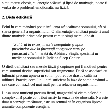
simți mereu obosit, cu energie scăzută și lipsă de motivație, poate fi
vorba de o problemă emoțională, nu fizică.
2. Dieta deficitară
Felul în care mănânci poate influența atât calitatea somnului, cât și
starea generală a organismului. O alimentație deficitară poate fi unul
dintre motivele principale pentru care te simți mereu obosit.
”Zahărul în exces, mesele neregulate și lipsa
proteinelor duc la fluctuații energetice mari pe
parcursul zilei”.
, arată dr. Abhinav Singh, specialist în
medicina somnului la Indiana Sleep Center
O dietă deficitară sau mesele târzii și copioase pot fi motivul pentru
care somnul devine superficial sau fragmentat. Dacă se asociază cu
tulburări precum apneea în somn, pot reduce drastic calitatea
odihnei. Practic, corpul nu intră suficient în faza de somn profund –
cea care contează cel mai mult pentru refacerea organismului.
Lipsa unor nutrienți precum fierul, magneziul și vitaminelor din
complexul B poate contribui masiv la senzația de oboseală. Nu este
doar o senzație trecătoare, este un semnal că în organism lipsesc
anumite componente esențiale.