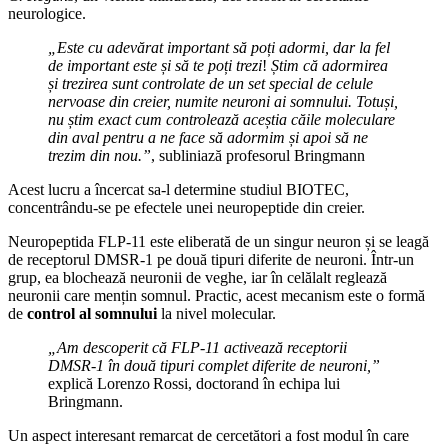
neurologice.
„Este cu adevărat important să poți adormi, dar la fel
de important este și să te poți trezi
!
Știm că adormirea
și trezirea sunt controlate de un set special de celule
nervoase din creier, numite neuroni ai somnului. Totuși,
nu știm exact cum controlează aceștia căile moleculare
din aval pentru a ne face să adormim și apoi să ne
trezim din nou.”
, subliniază profesorul Bringmann
Acest lucru a încercat sa-l determine studiul BIOTEC,
concentrându-se pe efectele unei neuropeptide din creier.
Neuropeptida FLP‑11 este eliberată de un singur neuron și se leagă
de receptorul DMSR‑1 pe două tipuri diferite de neuroni. Într-un
grup, ea blochează neuronii de veghe, iar în celălalt reglează
neuronii care mențin somnul. Practic, acest mecanism este o formă
de
control al somnului
la nivel molecular.
„Am descoperit că FLP‑11 activează receptorii
DMSR‑1 în două tipuri complet diferite de neuroni,”
explică Lorenzo Rossi, doctorand în echipa lui
Bringmann.
Un aspect interesant remarcat de cercetători a fost modul în care