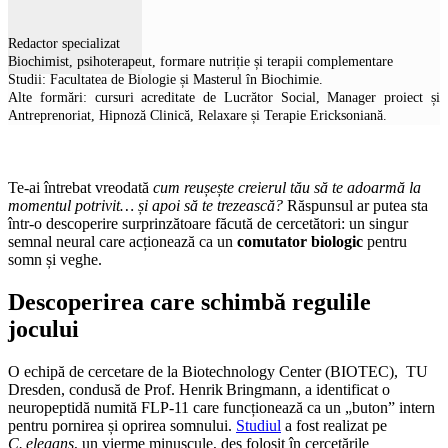
Redactor specializat
Biochimist, psihoterapeut, formare nutriție și terapii complementare
Studii: Facultatea de Biologie și Masterul în Biochimie.
Alte formări: cursuri acreditate de Lucrător Social, Manager proiect și
Antreprenoriat, Hipnoză Clinică, Relaxare și Terapie Ericksoniană.
Te-ai întrebat vreodată
cum reușește creierul tău să te adoarmă la
momentul potrivit… și apoi să te trezească?
Răspunsul ar putea sta
într-o descoperire surprinzătoare făcută de cercetători: un singur
semnal neural care acționează ca un
comutator biologic
pentru
somn și veghe.
Descoperirea care schimbă regulile
jocului
O echipă de cercetare de la Biotechnology Center (BIOTEC), TU
Dresden, condusă de Prof. Henrik Bringmann, a identificat o
neuropeptidă numită FLP‑11 care funcționează ca un „buton” intern
pentru pornirea și oprirea somnului.
Studiul
a fost realizat pe
C. elegans
, un vierme minuscule, des folosit în cercetările