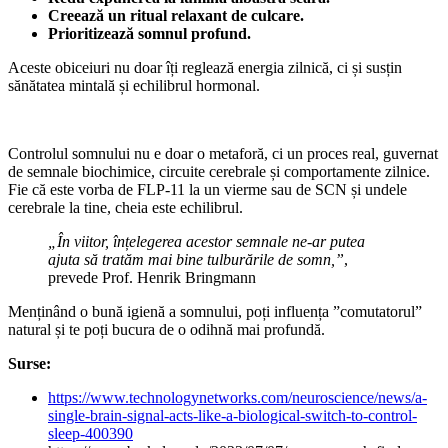
Creează un ritual relaxant de culcare.
Prioritizează somnul profund.
Aceste obiceiuri nu doar îți reglează energia zilnică, ci și susțin
sănătatea mintală și echilibrul hormonal.
Controlul somnului nu e doar o metaforă, ci un proces real, guvernat
de semnale biochimice, circuite cerebrale și comportamente zilnice.
Fie că este vorba de FLP‑11 la un vierme sau de SCN și undele
cerebrale la tine, cheia este echilibrul.
„În viitor, înțelegerea acestor semnale ne-ar putea
ajuta să tratăm mai bine tulburările de somn,”
,
prevede Prof. Henrik Bringmann
Menținând o bună igienă a somnului, poți influența ”comutatorul”
natural și te poți bucura de o odihnă mai profundă.
Surse:
https://www.technologynetworks.com/neuroscience/news/a-
single-brain-signal-acts-like-a-biological-switch-to-control-
sleep-400390