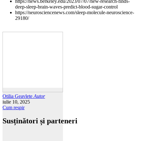
https://news.berkeley.edu/2023/07/07/new-research-finds-
deep-sleep-brain-waves-predict-blood-sugar-control
https://neurosciencenews.com/sleep-molecule-neuroscience-
29180/
Otilia Geavlete
Autor
iulie 10, 2025
Cum respir
Susținători și parteneri