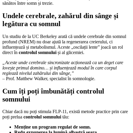
sănătos între somn și trezie.
Undele cerebrale, zahărul din sânge și
legătura cu somnul
Un studiu de la UC Berkeley arată că undele cerebrale din somnul
profund (NREM) nu doar ajută la regenerarea creierului, ci
influențează și metabolismul. Aceste „oscilații lente” joacă un rol
direct în
controlul somnului
și al glicemiei.
„Aceste unde cerebrale sincronizate acționează ca un deget care
lovește primul domino… și influențează modul în care corpul
reglează nivelul zahărului din sânge,”
– Prof. Matthew Walker, specialist în somnologie.
Cum îți poți îmbunătăți controlul
somnului
Chiar dacă nu poți stimula FLP‑11, există metode practice prin care
poți prelua
controlul somnului
tău:
Menține un program regulat de somn.
Redu expunerea la lumină albastră seara.