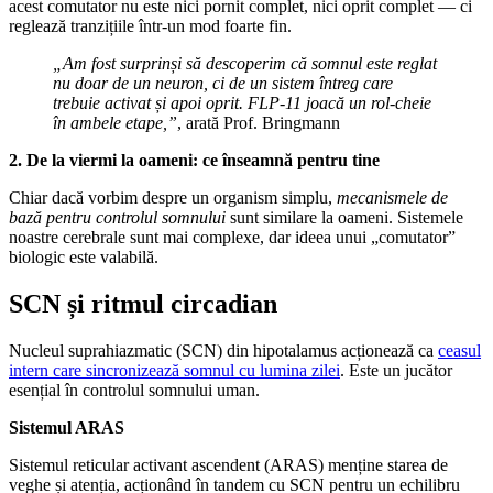
acest comutator nu este nici pornit complet, nici oprit complet — ci
reglează tranzițiile într-un mod foarte fin.
„Am fost surprinși să descoperim că somnul este reglat
nu doar de un neuron, ci de un sistem întreg care
trebuie activat și apoi oprit. FLP‑11 joacă un rol-cheie
în ambele etape,”
, arată Prof. Bringmann
2. De la viermi la oameni: ce înseamnă pentru tine
Chiar dacă vorbim despre un organism simplu,
mecanismele de
bază pentru controlul somnului
sunt similare la oameni. Sistemele
noastre cerebrale sunt mai complexe, dar ideea unui „comutator”
biologic este valabilă.
SCN și ritmul circadian
Nucleul suprahiazmatic (SCN) din hipotalamus acționează ca
ceasul
intern care sincronizează somnul cu lumina zilei
. Este un jucător
esențial în controlul somnului uman.
Sistemul ARAS
Sistemul reticular activant ascendent (ARAS) menține starea de
veghe și atenția, acționând în tandem cu SCN pentru un echilibru