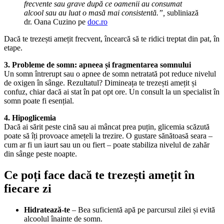
frecvente sau grave după ce oamenii au consumat
alcool sau au luat o masă mai consistentă.”,
subliniază
dr. Oana Cuzino pe
doc.ro
Dacă te trezești amețit frecvent, încearcă să te ridici treptat din pat, în
etape.
3. Probleme de somn: apneea și fragmentarea somnului
Un somn întrerupt sau o apnee de somn netratată pot reduce nivelul
de oxigen în sânge. Rezultatul? Dimineața te trezești amețit și
confuz, chiar dacă ai stat în pat opt ore. Un consult la un specialist în
somn poate fi esențial.
4. Hipoglicemia
Dacă ai sărit peste cină sau ai mâncat prea puțin, glicemia scăzută
poate să îți provoace amețeli la trezire. O gustare sănătoasă seara –
cum ar fi un iaurt sau un ou fiert – poate stabiliza nivelul de zahăr
din sânge peste noapte.
Ce poți face dacă te trezești amețit în
fiecare zi
Hidratează-te
– Bea suficientă apă pe parcursul zilei și evită
alcoolul înainte de somn.