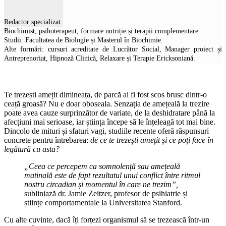
Redactor specializat
Biochimist, psihoterapeut, formare nutriție și terapii complementare
Studii: Facultatea de Biologie și Masterul în Biochimie.
Alte formări: cursuri acreditate de Lucrător Social, Manager proiect și
Antreprenoriat, Hipnoză Clinică, Relaxare și Terapie Ericksoniană.
Te trezești amețit dimineața, de parcă ai fi fost scos brusc dintr-o
ceață groasă? Nu e doar oboseala. Senzația de amețeală la trezire
poate avea cauze surprinzător de variate, de la deshidratare până la
afecțiuni mai serioase, iar știința începe să le înțeleagă tot mai bine.
Dincolo de mituri și sfaturi vagi, studiile recente oferă răspunsuri
concrete pentru întrebarea:
de ce te trezești amețit și ce poți face în
legătură cu asta?
„Ceea ce percepem ca somnolență sau amețeală
matinală este de fapt rezultatul unui conflict între ritmul
nostru circadian și momentul în care ne trezim”,
subliniază dr. Jamie Zeitzer, profesor de psihiatrie și
științe comportamentale la Universitatea Stanford.
Cu alte cuvinte, dacă îți forțezi organismul să se trezească într-un