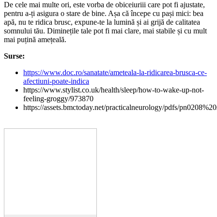
De cele mai multe ori, este vorba de obiceiuriii care pot fi ajustate,
pentru a-ți asigura o stare de bine. Așa că începe cu pași mici: bea
apă, nu te ridica brusc, expune-te la lumină și ai grijă de calitatea
somnului tău. Diminețile tale pot fi mai clare, mai stabile și cu mult
mai puțină amețeală.
Surse:
https://www.doc.ro/sanatate/ameteala-la-ridicarea-brusca-ce-
afectiuni-poate-indica
https://www.stylist.co.uk/health/sleep/how-to-wake-up-not-
feeling-groggy/973870
https://assets.bmctoday.net/practicalneurology/pdfs/pn0208%2