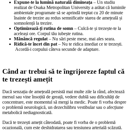
Expune-te la lumină naturală dimineața
– Un studiu
realizat de Osaka Metropolitan University a arătat că luminile
ambientale programate să se aprindă treptat cu 20 de minute
înainte de trezire au redus semnificativ starea de amețeală și
somnolență la trezire.
Optimizează-ți rutina de somn
– Culcă-te și trezește-te la
aceleași ore. Corpul tău iubește rutina.
Mănâncă regulat
– Nu sări peste mese, mai ales seara.
Ridică-te încet din pat
– Nu te ridica imediat ce te trezești.
Acordă-i corpului câteva secunde de adaptare.
Când ar trebui să te îngrijoreze faptul că
te trezești amețit
Dacă senzația de amețeală persistă mai multe zile la rând, afectează
mersul sau vine însoțită de greață, vedere dublă sau dificultăți de
concentrare, este momentul să mergi la medic. Poate fi vorba despre
o problemă neurologică, un dezechilibru vestibular sau o afecțiune
metabolică nediagnosticată.
Dacă te trezești amețit câteodată, poate fi vorba de o problemă
ocazională, cum este deshidratarea sau tensiunea arterială scăzută.