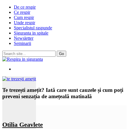
De ce respir
Ce respir
Cum respir
Unde respir
Specialistul raspunde
Siguranta in spitale
Newsletter
Seminarii
Te trezești amețit? Iată care sunt cauzele și cum poți
preveni senzația de amețeală matinală
Otilia Geavlete