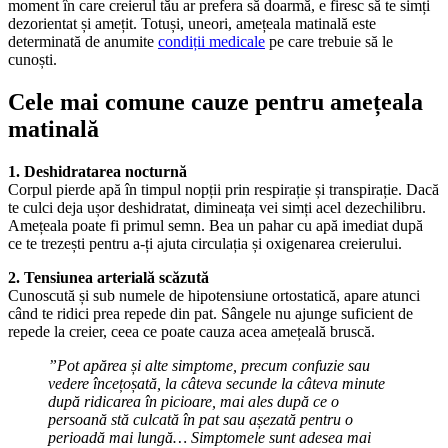
moment în care creierul tău ar prefera să doarmă, e firesc să te simți
dezorientat și amețit. Totuși, uneori, amețeala matinală este
determinată de anumite
condiții medicale
pe care trebuie să le
cunoști.
Cele mai comune cauze pentru amețeala
matinală
1. Deshidratarea nocturnă
Corpul pierde apă în timpul nopții prin respirație și transpirație. Dacă
te culci deja ușor deshidratat, dimineața vei simți acel dezechilibru.
Amețeala poate fi primul semn. Bea un pahar cu apă imediat după
ce te trezești pentru a-ți ajuta circulația și oxigenarea creierului.
2. Tensiunea arterială scăzută
Cunoscută și sub numele de hipotensiune ortostatică, apare atunci
când te ridici prea repede din pat. Sângele nu ajunge suficient de
repede la creier, ceea ce poate cauza acea amețeală bruscă.
”Pot apărea și alte simptome, precum confuzie sau
vedere încețoșată, la câteva secunde la câteva minute
după ridicarea în picioare, mai ales după ce o
persoană stă culcată în pat sau așezată pentru o
perioadă mai lungă… Simptomele sunt adesea mai