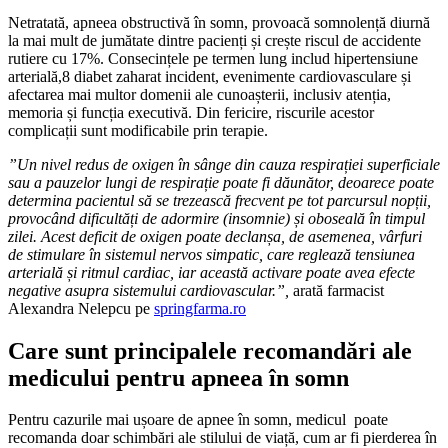
Netratată, apneea obstructivă în somn, provoacă somnolență diurnă
la mai mult de jumătate dintre pacienți și crește riscul de accidente
rutiere cu 17%. Consecințele pe termen lung includ hipertensiune
arterială,8 diabet zaharat incident, evenimente cardiovasculare și
afectarea mai multor domenii ale cunoașterii, inclusiv atenția,
memoria și funcția executivă. Din fericire, riscurile acestor
complicații sunt modificabile prin terapie.
”Un nivel redus de oxigen în sânge din cauza respirației superficiale
sau a pauzelor lungi de respirație poate fi dăunător, deoarece poate
determina pacientul să se trezească frecvent pe tot parcursul nopții,
provocând dificultăți de adormire (insomnie) și oboseală în timpul
zilei. Acest deficit de oxigen poate declanșa, de asemenea, vârfuri
de stimulare în sistemul nervos simpatic, care reglează tensiunea
arterială și ritmul cardiac, iar această activare poate avea efecte
negative asupra sistemului cardiovascular.”,
arată farmacist
Alexandra Nelepcu pe
springfarma.ro
Care sunt principalele recomandări ale
medicului pentru apneea în somn
Pentru cazurile mai ușoare de apnee în somn, medicul poate
recomanda doar schimbări ale stilului de viață, cum ar fi pierderea în