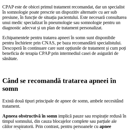
CPAP este de obicei primul tratament recomandat, dar un specialist
în somnologie poate prescrie un dispozitiv alternativ cu aer sub
presiune, în funcție de situația pacientului. Este necesară consultarea
unui medic specializat în pneumologie sau somnologie pentru un
diagnostic adecvat și un plan de tratament personalizat.
Echipamentele pentru tratarea apneei în somn sunt disponibile
pentru închiriere prin CNAS, pe baza recomandării specialistului.
Descoperă în continuare care sunt opțiunile de tratament și cum poți
beneficia de terapia CPAP prin intermediul casei de asigurări de
sănătate.
Când se recomandă tratarea apneei în
somn
Există două tipuri principale de apnee de somn, ambele necesitând
tratament.
Apneea obstructivă în somn
implică pauze sau respirație redusă în
timpul somnului, din cauza blocajelor complete sau parțiale ale
căilor respiratorii. Prin contrast, pentru persoanele cu
apnee