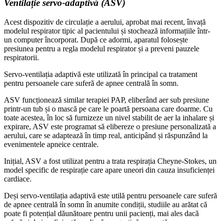
Ventilație servo-adaptivă (ASV)
Acest dispozitiv de circulație a aerului, aprobat mai recent, învață
modelul respirator tipic al pacientului și stochează informațiile într-
un computer încorporat. După ce adormi, aparatul folosește
presiunea pentru a regla modelul respirator și a preveni pauzele
respiratorii.
Servo-ventilația adaptivă este utilizată în principal ca tratament
pentru persoanele care suferă de apnee centrală în somn.
ASV funcționează similar terapiei PAP, eliberând aer sub presiune
printr-un tub și o mască pe care le poartă persoana care doarme. Cu
toate acestea, în loc să furnizeze un nivel stabilit de aer la inhalare și
expirare, ASV este programat să elibereze o presiune personalizată a
aerului, care se adaptează în timp real, anticipând și răspunzând la
evenimentele apneice centrale.
Inițial, ASV a fost utilizat pentru a trata respirația Cheyne-Stokes, un
model specific de respirație care apare uneori din cauza insuficienței
cardiace.
Deși servo-ventilația adaptivă este utilă pentru persoanele care suferă
de apnee centrală în somn în anumite condiții, studiile au arătat că
poate fi potențial dăunătoare pentru unii pacienți, mai ales dacă