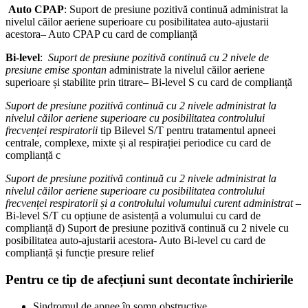
Auto CPAP
: Suport de presiune pozitivă continuă administrat la
nivelul căilor aeriene superioare cu posibilitatea auto-ajustarii
acestora– Auto CPAP cu card de complianță
Bi-level
:
Suport de presiune pozitivă continuă cu 2 nivele de
presiune emise spontan
administrate la nivelul căilor aeriene
superioare și stabilite prin titrare– Bi-level S cu card de complianță
Suport de presiune pozitivă continuă cu 2 nivele administrat la
nivelul căilor aeriene superioare cu posibilitatea controlului
frecvenței respiratorii
tip Bilevel S/T pentru tratamentul apneei
centrale, complexe, mixte și al respirației periodice cu card de
complianță c
Suport de presiune pozitivă continuă cu 2 nivele administrat la
nivelul căilor aeriene superioare cu posibilitatea controlului
frecvenței respiratorii și a controlului volumului curent administrat
–
Bi-level S/T cu opțiune de asistență a volumului cu card de
complianță d) Suport de presiune pozitivă continuă cu 2 nivele cu
posibilitatea auto-ajustarii acestora- Auto Bi-level cu card de
complianță și funcție presure relief
Pentru ce tip de afecțiuni sunt decontate închirierile
Sindromul de apnee în somn obstructive