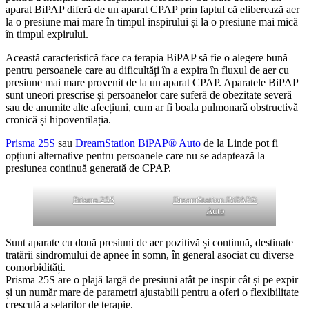
aparat BiPAP diferă de un aparat CPAP prin faptul că eliberează aer
la o presiune mai mare în timpul inspirului și la o presiune mai mică
în timpul expirului.
Această caracteristică face ca terapia BiPAP să fie o alegere bună
pentru persoanele care au dificultăți în a expira în fluxul de aer cu
presiune mai mare provenit de la un aparat CPAP. Aparatele BiPAP
sunt uneori prescrise și persoanelor care suferă de obezitate severă
sau de anumite alte afecțiuni, cum ar fi boala pulmonară obstructivă
cronică și hipoventilația.
Prisma 25S
sau
DreamStation BiPAP® Auto
de la Linde pot fi
opțiuni alternative pentru persoanele care nu se adaptează la
presiunea continuă generată de CPAP.
Prisma 25S
DreamStation BiPAP®
Auto
Sunt aparate cu două presiuni de aer pozitivă și continuă, destinate
tratării sindromului de apnee în somn, în general asociat cu diverse
comorbidități.
Prisma 25S are o plajă largă de presiuni atât pe inspir cât și pe expir
și un număr mare de parametri ajustabili pentru a oferi o flexibilitate
crescută a setarilor de terapie.