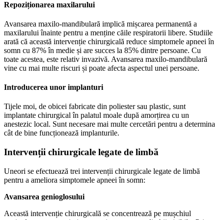
Repoziționarea maxilarului
Avansarea maxilo-mandibulară implică mișcarea permanentă a
maxilarului înainte pentru a menține căile respiratorii libere. Studiile
arată că această intervenție chirurgicală reduce simptomele apneei în
somn cu 87% în medie și are succes la 85% dintre persoane. Cu
toate acestea, este relativ invazivă. Avansarea maxilo-mandibulară
vine cu mai multe riscuri și poate afecta aspectul unei persoane.
Introducerea unor implanturi
Tijele moi, de obicei fabricate din poliester sau plastic, sunt
implantate chirurgical în palatul moale după amorțirea cu un
anestezic local. Sunt necesare mai multe cercetări pentru a determina
cât de bine funcționează implanturile.
Intervenții chirurgicale legate de limbă
Uneori se efectuează trei intervenții chirurgicale legate de limbă
pentru a ameliora simptomele apneei în somn:
Avansarea genioglosului
Această intervenție chirurgicală se concentrează pe mușchiul