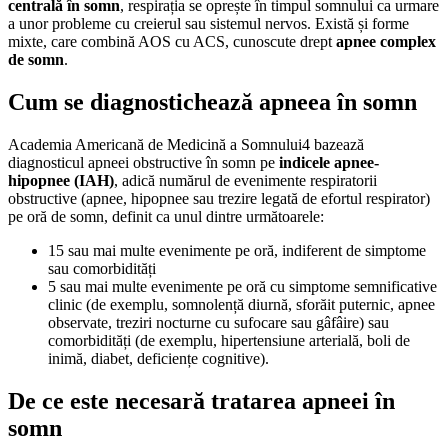
centrală în somn
, respirația se oprește în timpul somnului ca urmare
a unor probleme cu creierul sau sistemul nervos. Există și forme
mixte, care combină AOS cu ACS, cunoscute drept
apnee complex
de somn
.
Cum se diagnostichează apneea în somn
Academia Americană de Medicină a Somnului4 bazează
diagnosticul apneei obstructive în somn pe
indicele apnee-
hipopnee (IAH)
, adică numărul de evenimente respiratorii
obstructive (apnee, hipopnee sau trezire legată de efortul respirator)
pe oră de somn, definit ca unul dintre următoarele:
15 sau mai multe evenimente pe oră, indiferent de simptome
sau comorbidități
5 sau mai multe evenimente pe oră cu simptome semnificative
clinic (de exemplu, somnolență diurnă, sforăit puternic, apnee
observate, treziri nocturne cu sufocare sau gâfâire) sau
comorbidități (de exemplu, hipertensiune arterială, boli de
inimă, diabet, deficiențe cognitive).
De ce este necesară tratarea apneei în
somn