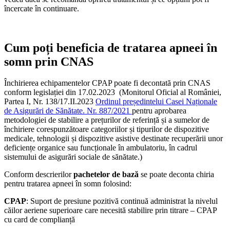
încercate în continuare.
Cum poți beneficia de tratarea apneei în
somn prin CNAS
Închirierea echipamentelor CPAP poate fi decontată prin CNAS
conform legislației din 17.02.2023 (Monitorul Oficial al României,
Partea I, Nr. 138/17.II.2023
Ordinul președintelui Casei Naționale
de Asigurări de Sănătate. Nr. 887/2021
pentru aprobarea
metodologiei de stabilire a prețurilor de referință și a sumelor de
închiriere corespunzătoare categoriilor și tipurilor de dispozitive
medicale, tehnologii și dispozitive asistive destinate recuperării unor
deficiențe organice sau funcționale în ambulatoriu, în cadrul
sistemului de asigurări sociale de sănătate.)
Conform descrierilor
pachetelor de bază
se poate deconta chiria
pentru tratarea apneei în somn folosind:
CPAP
: Suport de presiune pozitivă continuă administrat la nivelul
căilor aeriene superioare care necesită stabilire prin titrare – CPAP
cu card de complianță