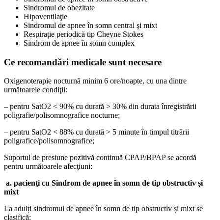
Sindromul de obezitate
Hipoventilaţie
Sindromul de apnee în somn central şi mixt
Respirație periodică tip Cheyne Stokes
Sindrom de apnee în somn complex
Ce recomandări medicale sunt necesare
Oxigenoterapie nocturnă minim 6 ore/noapte, cu una dintre
următoarele condiţii:
– pentru SatO2 < 90% cu durată > 30% din durata înregistrării
poligrafie/polisomnografice nocturne;
– pentru SatO2 < 88% cu durată > 5 minute în timpul titrării
poligrafice/polisomnografice;
Suportul de presiune pozitivă continuă CPAP/BPAP se acordă
pentru următoarele afecţiuni:
a. pacienţi cu Sindrom de apnee în somn de tip obstructiv și
mixt
La adulți sindromul de apnee în somn de tip obstructiv și mixt se
clasifică: