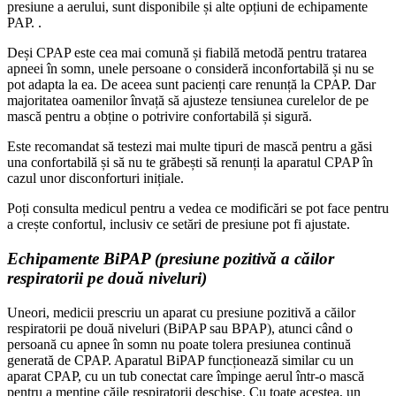
presiune a aerului, sunt disponibile și alte opțiuni de echipamente
PAP. .
Deși CPAP este cea mai comună și fiabilă metodă pentru tratarea
apneei în somn, unele persoane o consideră inconfortabilă și nu se
pot adapta la ea. De aceea sunt pacienți care renunță la CPAP. Dar
majoritatea oamenilor învață să ajusteze tensiunea curelelor de pe
mască pentru a obține o potrivire confortabilă și sigură.
Este recomandat să testezi mai multe tipuri de mască pentru a găsi
una confortabilă și să nu te grăbești să renunți la aparatul CPAP în
cazul unor disconforturi inițiale.
Poți consulta medicul pentru a vedea ce modificări se pot face pentru
a crește confortul, inclusiv ce setări de presiune pot fi ajustate.
Echipamente BiPAP (presiune pozitivă a căilor
respiratorii pe două niveluri)
Uneori, medicii prescriu un aparat cu presiune pozitivă a căilor
respiratorii pe două niveluri (BiPAP sau BPAP), atunci când o
persoană cu apnee în somn nu poate tolera presiunea continuă
generată de CPAP. Aparatul BiPAP funcționează similar cu un
aparat CPAP, cu un tub conectat care împinge aerul într-o mască
pentru a menține căile respiratorii deschise. Cu toate acestea, un