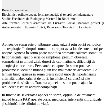
Redactor specializat
Biochimist, psihoterapeut, formare nutriție și terapii complementare
Studii: Facultatea de Biologie și Masterul în Biochimie.
Alte formări: cursuri acreditate de Lucrător Social, Manager proiect și
Antreprenoriat, Hipnoză Clinică, Relaxare și Terapie Ericksoniană.
Apneea de somn este o tulburare caracterizată prin opriri periodice
ale respirației în timpul somnului, care pot avea loc de sute de ori pe
noapte. Apneea în somn poate modifica dramatic calitatea somnului.
În consecință, apar o serie de simptome, precum oboseală,
somnolență în timpul zilei, dureri de cap matinale, dificultăți de
atenție și concentrare. Persoanele cu apnee în somn pot avea
probleme la locul de muncă și un risc mai mare de accidente. Pe
termen lung, apneea în somn crește riscul unor de hipertensiune
arterială, diabet zaharat de tip 2, insuficiență cardiacă și alte
probleme de sănătate. Tratarea apneei de somn poate ajuta la
reducerea riscului acestor complicații.
În funcție de severitatea apneei de somn, opțiunile de tratament
includ terapia PAP, aparate orale, medicație, intervenții chirurgicale
și schimbări ale stilului de viață.