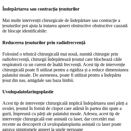
Îndepărtarea sau contracția țesuturilor
Mai multe intervenții chirurgicale de îndepărtare sau contracție a
țesuturilor pot ajuta la tratarea apneei obstructive obstructive cauzată
de blocaje identificabile:
Reducerea țesuturilor prin radiofrecvență
Folosind o tehnică chirurgicală mai nouă, numită chirurgie prin
radiofrecvență, chirurgii îndepărtează țesutul care blochează căile
respiratorii cu un curent de înaltă frecvență. Acest tip de intervenție
chirurgicală poate fi utilizat pentru a rigidiza și a reduce dimensiunea
palatului moale. De asemenea, poate fi utilizat pentru a îndepărta
țesut din nas, amigdale sau baza limbii.
Uvulopalatofaringoplastie
Acest tip de intervenție chirurgicală implică îndepărtarea unei părți a
uvulei, țesutul în formă de clopot care atârnă în partea din spate a
gurii, împreună cu părți ale palatului moale. Adesea, acest tip de
intervenție chirurgicală este asistată cu laser, dar cercetări mai
recente au descoperit că uvulopalatoplastia asistată cu laser poate
agrava simptomele apneei la unele persoane