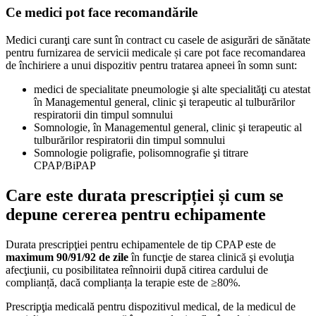
Ce medici pot face recomandările
Medici curanţi care sunt în contract cu casele de asigurări de sănătate
pentru furnizarea de servicii medicale și care pot face recomandarea
de închiriere a unui dispozitiv pentru tratarea apneei în somn sunt:
medici de specialitate pneumologie şi alte specialităţi cu atestat
în Managementul general, clinic şi terapeutic al tulburărilor
respiratorii din timpul somnului
Somnologie, în Managementul general, clinic şi terapeutic al
tulburărilor respiratorii din timpul somnului
Somnologie poligrafie, polisomnografie şi titrare
CPAP/BiPAP
Care este durata prescripției și cum se
depune
cererea pentru echipamente
Durata prescripţiei pentru echipamentele de tip CPAP este de
maximum 90/91/92 de zile
în funcţie de starea clinică şi evoluţia
afecţiunii, cu posibilitatea reînnoirii după citirea cardului de
complianță, dacă complianța la terapie este de ≥80%.
Prescripţia medicală pentru dispozitivul medical, de la medicul de