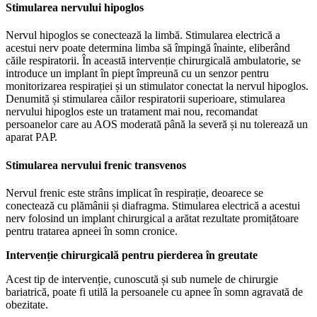
Stimularea nervului hipoglos
Nervul hipoglos se conectează la limbă. Stimularea electrică a
acestui nerv poate determina limba să împingă înainte, eliberând
căile respiratorii. În această intervenție chirurgicală ambulatorie, se
introduce un implant în piept împreună cu un senzor pentru
monitorizarea respirației și un stimulator conectat la nervul hipoglos.
Denumită și stimularea căilor respiratorii superioare, stimularea
nervului hipoglos este un tratament mai nou, recomandat
persoanelor care au AOS moderată până la severă și nu tolerează un
aparat PAP.
Stimularea nervului frenic transvenos
Nervul frenic este strâns implicat în respirație, deoarece se
conectează cu plămânii și diafragma. Stimularea electrică a acestui
nerv folosind un implant chirurgical a arătat rezultate promițătoare
pentru tratarea apneei în somn cronice.
Intervenție chirurgicală pentru pierderea în greutate
Acest tip de intervenție, cunoscută și sub numele de chirurgie
bariatrică, poate fi utilă la persoanele cu apnee în somn agravată de
obezitate.