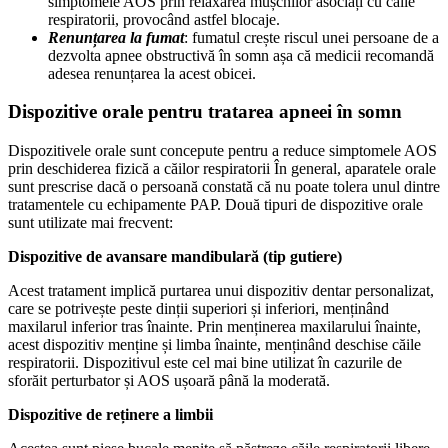
simptomele AOS prin relaxarea mușchilor asociați cu căile
respiratorii, provocând astfel blocaje.
Renunțarea la fumat
: fumatul crește riscul unei persoane de a
dezvolta apnee obstructivă în somn așa că medicii recomandă
adesea renunțarea la acest obicei.
Dispozitive orale pentru tratarea apneei în somn
Dispozitivele orale sunt concepute pentru a reduce simptomele AOS
prin deschiderea fizică a căilor respiratorii În general, aparatele orale
sunt prescrise dacă o persoană constată că nu poate tolera unul dintre
tratamentele cu echipamente PAP. Două tipuri de dispozitive orale
sunt utilizate mai frecvent:
Dispozitive de avansare mandibulară (tip gutiere)
Acest tratament implică purtarea unui dispozitiv dentar personalizat,
care se potrivește peste dinții superiori și inferiori, menținând
maxilarul inferior tras înainte. Prin menținerea maxilarului înainte,
acest dispozitiv menține și limba înainte, menținând deschise căile
respiratorii. Dispozitivul este cel mai bine utilizat în cazurile de
sforăit perturbator și AOS ușoară până la moderată.
Dispozitive de reținere a limbii