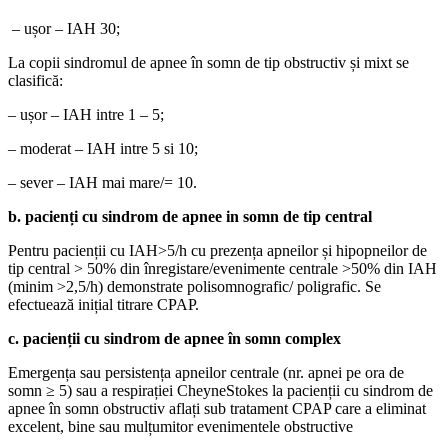
– ușor – IAH 30;
La copii sindromul de apnee în somn de tip obstructiv și mixt se
clasifică:
– ușor – IAH intre 1 – 5;
– moderat – IAH intre 5 si 10;
– sever – IAH mai mare/= 10.
b. pacienți cu sindrom de apnee in somn de tip central
Pentru pacienții cu IAH>5/h cu prezența apneilor și hipopneilor de
tip central > 50% din înregistare/evenimente centrale >50% din IAH
(minim >2,5/h) demonstrate polisomnografic/ poligrafic. Se
efectuează inițial titrare CPAP.
c. pacienții cu sindrom de apnee în somn complex
Emergența sau persistența apneilor centrale (nr. apnei pe ora de
somn ≥ 5) sau a respirației CheyneStokes la pacienții cu sindrom de
apnee în somn obstructiv aflați sub tratament CPAP care a eliminat
excelent, bine sau mulțumitor evenimentele obstructive