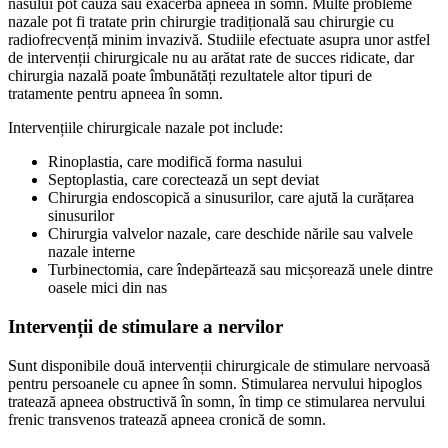
nasului pot cauza sau exacerba apneea în somn. Multe probleme
nazale pot fi tratate prin chirurgie tradițională sau chirurgie cu
radiofrecvență minim invazivă. Studiile efectuate asupra unor astfel
de intervenții chirurgicale nu au arătat rate de succes ridicate, dar
chirurgia nazală poate îmbunătăți rezultatele altor tipuri de
tratamente pentru apneea în somn.
Intervențiile chirurgicale nazale pot include:
Rinoplastia, care modifică forma nasului
Septoplastia, care corectează un sept deviat
Chirurgia endoscopică a sinusurilor, care ajută la curățarea
sinusurilor
Chirurgia valvelor nazale, care deschide nările sau valvele
nazale interne
Turbinectomia, care îndepărtează sau micșorează unele dintre
oasele mici din nas
Intervenții de stimulare a nervilor
Sunt disponibile două intervenții chirurgicale de stimulare nervoasă
pentru persoanele cu apnee în somn. Stimularea nervului hipoglos
tratează apneea obstructivă în somn, în timp ce stimularea nervului
frenic transvenos tratează apneea cronică de somn.