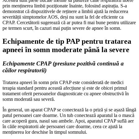
Acestea sunt piese bucale menite să păstreze căile respiratorii libere
prin menținerea limbii poziționate înainte, folosind aspirația. S-a
demonstrat că dispozitivele de reținere a limbii ajută la reducerea
severității simptomelor AOS, deși nu sunt la fel de eficiente ca
CPAP. Cercetătorii sugerează că ar putea fi mai bune pentru utilizare
pe termen scurt, în cazuri mai puțin severe de apnee în somn.
Echipamente de tip PAP pentru tratarea
apneei în somn moderate până la severe
Echipamente CPAP (presiune pozitivă continuă a
căilor respiratorii)
Tratarea apneei în somn prin CPAP este considerată de medici
terapia standard pentru această afecțiune și este de obicei primul
tratament oferit persoanelor diagnosticate cu apnee obstructivă în
somn moderată sau severă.
În general, un aparat CPAP se conectează la o priză și se așază lângă
patul persoanei care doarme. Un tub conectează aparatul la o mască
care acoperă gura, nasul sau ambele. Apoi, aparatul CPAP suflă aer
în căile respiratorii ale persoanei care doarme, ceea ce ajută la
menținerea lor deschise în timpul somnului.