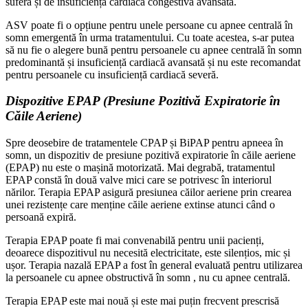
suferă și de insuficiență cardiacă congestivă avansată.
ASV poate fi o opțiune pentru unele persoane cu apnee centrală în
somn emergentă în urma tratamentului. Cu toate acestea, s-ar putea
să nu fie o alegere bună pentru persoanele cu apnee centrală în somn
predominantă și insuficiență cardiacă avansată și nu este recomandat
pentru persoanele cu insuficiență cardiacă severă.
Dispozitive EPAP (Presiune Pozitivă Expiratorie în
Căile Aeriene)
Spre deosebire de tratamentele CPAP și BiPAP pentru apneea în
somn, un dispozitiv de presiune pozitivă expiratorie în căile aeriene
(EPAP) nu este o mașină motorizată. Mai degrabă, tratamentul
EPAP constă în două valve mici care se potrivesc în interiorul
nărilor. Terapia EPAP asigură presiunea căilor aeriene prin crearea
unei rezistențe care menține căile aeriene extinse atunci când o
persoană expiră.
Terapia EPAP poate fi mai convenabilă pentru unii pacienți,
deoarece dispozitivul nu necesită electricitate, este silențios, mic și
ușor. Terapia nazală EPAP a fost în general evaluată pentru utilizarea
la persoanele cu apnee obstructivă în somn , nu cu apnee centrală.
Terapia EPAP este mai nouă și este mai puțin frecvent prescrisă