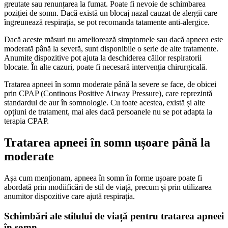
greutate sau renunțarea la fumat. Poate fi nevoie de schimbarea
poziției de somn. Dacă există un blocaj nazal cauzat de alergii care
îngreunează respirația, se pot recomanda tatamente anti-alergice.
Dacă aceste măsuri nu ameliorează simptomele sau dacă apneea este
moderată până la severă, sunt disponibile o serie de alte tratamente.
Anumite dispozitive pot ajuta la deschiderea căilor respiratorii
blocate. În alte cazuri, poate fi necesară intervenția chirurgicală.
Tratarea apneei în somn moderate până la severe se face, de obicei
prin CPAP (Continous Positive Airway Pressure), care reprezintă
standardul de aur în somnologie. Cu toate acestea, există și alte
opțiuni de tratament, mai ales dacă persoanele nu se pot adapta la
terapia CPAP.
Tratarea apneei în somn ușoare până la
moderate
Așa cum menționam, apneea în somn în forme ușoare poate fi
abordată prin modiificări de stil de viață, precum și prin utilizarea
anumitor dispozitive care ajută respirația.
Schimbări ale stilului de viață pentru tratarea apneei
în somn