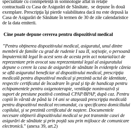
specialitate cu conmpetență în somnologie aflat în relație
contractuală cu Casa de Asigurări de Sănătate, se depune în două
exemplare. Prescripţia îşi pierde valabilitatea dacă nu este depusă la
Casa de Asigurări de Sănătate în termen de 30 de zile calendaristice
de la data emiterii.
Cine poate depune cererea pentru dispozitivul medical
”Pentru obţinerea dispozitivului medical, asiguratul, unul dintre
membrii de familie cu grad de rudenie I sau II, soţ/soţie, o persoană
împuternicită legal în acest sens de acesta prin act notarial/act de
reprezentare prin avocat sau reprezentantul legal al asiguratului
depune o cerere la casa de asigurări de sănătate în evidenţele căreia
se află asiguratul beneficiar al dispozitivului medical, prescripţia
medicală pentru dispozitivul medical şi prezintă actul de identitate,
respectiv certificatul de încadrare în grad şi tip de handicap pentru
echipamentele pentru oxigenoterapie, ventilaţie noninvazivă și
suport de presiune pozitivă continuă CPAP/BPAP, după caz. Pentru
copiii în vârstă de până la 14 ani se ataşează prescripţia medicală
pentru dispozitivul medical recomandat, cu specificarea domiciliului
copilului, şi se prezintă certificatul de naştere. Documentele
necesare obţinerii dispozitivului medical se pot transmite casei de
asigurări de sănătate şi prin poştă sau prin mijloace de comunicare
electronic
ă.” (anexa 39, art.2)