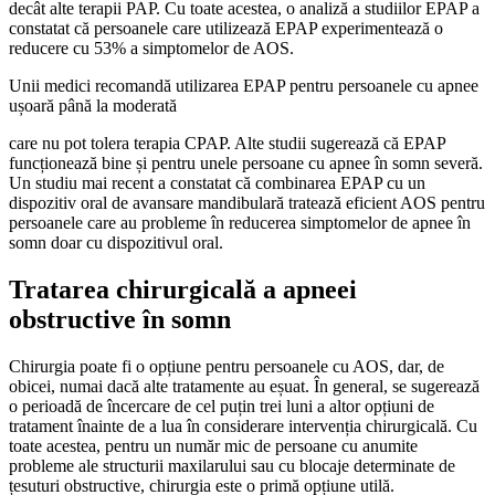
decât alte terapii PAP. Cu toate acestea, o analiză a studiilor EPAP a
constatat că persoanele care utilizează EPAP experimentează o
reducere cu 53% a simptomelor de AOS.
Unii medici recomandă utilizarea EPAP pentru persoanele cu apnee
ușoară până la moderată
care nu pot tolera terapia CPAP. Alte studii sugerează că EPAP
funcționează bine și pentru unele persoane cu apnee în somn severă.
Un studiu mai recent a constatat că combinarea EPAP cu un
dispozitiv oral de avansare mandibulară tratează eficient AOS pentru
persoanele care au probleme în reducerea simptomelor de apnee în
somn doar cu dispozitivul oral.
Tratarea chirurgicală a apneei
obstructive în somn
Chirurgia poate fi o opțiune pentru persoanele cu AOS, dar, de
obicei, numai dacă alte tratamente au eșuat. În general, se sugerează
o perioadă de încercare de cel puțin trei luni a altor opțiuni de
tratament înainte de a lua în considerare intervenția chirurgicală. Cu
toate acestea, pentru un număr mic de persoane cu anumite
probleme ale structurii maxilarului sau cu blocaje determinate de
țesuturi obstructive, chirurgia este o primă opțiune utilă.