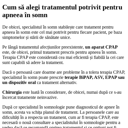
Cum să alegi tratamentul potrivit pentru
apneea în
somn
De obicei, specialistul în somn stabilește care tratament pentru
apneea în somn este cel mai potrivit pentru fiecare pacient, pe baza
simptomelor și stării de sănătate unice.
Pe lângă tratamentul afecțiunilor preexistente,
un aparat CPAP
este, de obicei, primul tratament prescris pentru apneea în somn.
Terapia CPAP este considerată cea mai eficientă și fiabilă la cei care
sunt capabili să adere la tratament.
Dacă o persoană care doarme are probleme în a tolera terapia CPAP,
specialistul în somn poate prescrie
terapie BiPAP, ASV, EPAP sau
un dispozitiv oral
ca tratament alternativ.
Chirurgia
este luată în considerare, de obicei, numai după ce s-au
încercat tratamente neinvazive.
După ce specialistul în somnologie pune diagnosticul de apnee în
somn, acesta va schița planul de tratament. La persoanele care au
dificultăți în a respecta un tratament, cum ar fi terapia CPAP, este
necesară o nouă consultare a specialistului în somnologie pentru a
vedea dacă se recomandă oprirea tratamentul și ce opțiuni pot fi