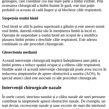
genioglos, care constituie cea mai mare parte a limbii vizibile. Prin
avansarea chirurgicală a limbii înainte în gură, este mai puțin
probabil ca aceasta să cadă înapoi și să blocheze căile respiratorii.
Suspensia osului hioid
Osul hioid se află în partea superioară a gâtului și este uneori numit
osul limbii, datorită rolului său în menținerea limbii la locul ei.
Operația de suspendare a osului hioid are scopul de a modifica
plasarea limbii pentru a deschide căile respiratorii. Este adesea
combinată cu alte proceduri chirurgicale.
Glosectomia mediană
Această intervenție chirurgicală implică îndepărtarea unei părți a
limbii pentru a reduce spațiul ocupat și a elibera căile respiratorii.
Studiile arată că această intervenție chirurgicală poate avea succes în
reducerea simptomelor de apnee obstructivă a oaselor (AOS), în
special atunci când este asociată cu alte proceduri chirurgicale.
Intervenții chirurgicale nazale
În unele cazuri, structura nasului și a căilor nazale ale unei persoane
contribuie la simptomele apneei obstructive nazale. De exemplu, un
sept deviat, excrescențe nazale și oase excesiv de mari din interiorul