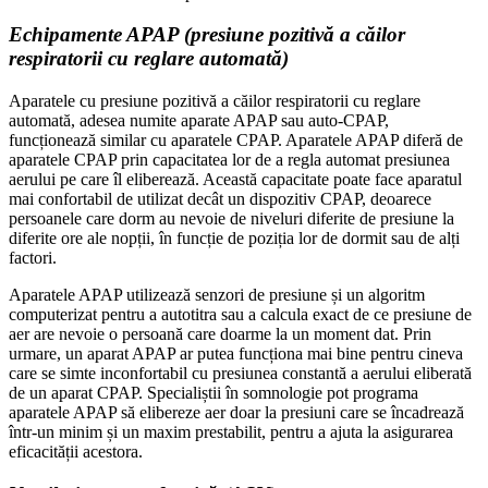
Echipamente APAP (presiune pozitivă a căilor
respiratorii cu reglare automată)
Aparatele cu presiune pozitivă a căilor respiratorii cu reglare
automată, adesea numite aparate APAP sau auto-CPAP,
funcționează similar cu aparatele CPAP. Aparatele APAP diferă de
aparatele CPAP prin capacitatea lor de a regla automat presiunea
aerului pe care îl eliberează. Această capacitate poate face aparatul
mai confortabil de utilizat decât un dispozitiv CPAP, deoarece
persoanele care dorm au nevoie de niveluri diferite de presiune la
diferite ore ale nopții, în funcție de poziția lor de dormit sau de alți
factori.
Aparatele APAP utilizează senzori de presiune și un algoritm
computerizat pentru a autotitra sau a calcula exact de ce presiune de
aer are nevoie o persoană care doarme la un moment dat. Prin
urmare, un aparat APAP ar putea funcționa mai bine pentru cineva
care se simte inconfortabil cu presiunea constantă a aerului eliberată
de un aparat CPAP. Specialiștii în somnologie pot programa
aparatele APAP să elibereze aer doar la presiuni care se încadrează
într-un minim și un maxim prestabilit, pentru a ajuta la asigurarea
eficacității acestora.