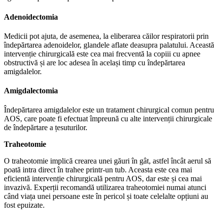
Adenoidectomia
Medicii pot ajuta, de asemenea, la eliberarea căilor respiratorii prin
îndepărtarea adenoidelor, glandele aflate deasupra palatului. Această
intervenție chirurgicală este cea mai frecventă la copiii cu apnee
obstructivă și are loc adesea în același timp cu îndepărtarea
amigdalelor.
Amigdalectomia
Îndepărtarea amigdalelor este un tratament chirurgical comun pentru
AOS, care poate fi efectuat împreună cu alte intervenții chirurgicale
de îndepărtare a țesuturilor.
Traheotomie
O traheotomie implică crearea unei găuri în gât, astfel încât aerul să
poată intra direct în trahee printr-un tub. Aceasta este cea mai
eficientă intervenție chirurgicală pentru AOS, dar este și cea mai
invazivă. Experții recomandă utilizarea traheotomiei numai atunci
când viața unei persoane este în pericol și toate celelalte opțiuni au
fost epuizate.