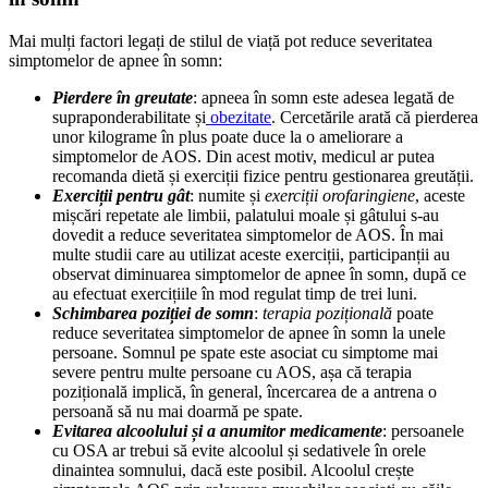
Mai mulți factori legați de stilul de viață pot reduce severitatea
simptomelor de apnee în somn:
Pierdere în greutate
: apneea în somn este adesea legată de
supraponderabilitate și
obezitate
. Cercetările arată că pierderea
unor kilograme în plus poate duce la o ameliorare a
simptomelor de AOS. Din acest motiv, medicul ar putea
recomanda dietă și exerciții fizice pentru gestionarea greutății.
Exerciții pentru gât
: numite și
exerciții orofaringiene
, aceste
mișcări repetate ale limbii, palatului moale și gâtului s-au
dovedit a reduce severitatea simptomelor de AOS. În mai
multe studii care au utilizat aceste exerciții, participanții au
observat diminuarea simptomelor de apnee în somn, după ce
au efectuat exercițiile în mod regulat timp de trei luni.
Schimbarea poziției de somn
:
terapia pozițională
poate
reduce severitatea simptomelor de apnee în somn la unele
persoane. Somnul pe spate este asociat cu simptome mai
severe pentru multe persoane cu AOS, așa că terapia
pozițională implică, în general, încercarea de a antrena o
persoană să nu mai doarmă pe spate.
Evitarea alcoolului și a anumitor medicamente
: persoanele
cu OSA ar trebui să evite alcoolul și sedativele în orele
dinaintea somnului, dacă este posibil. Alcoolul crește