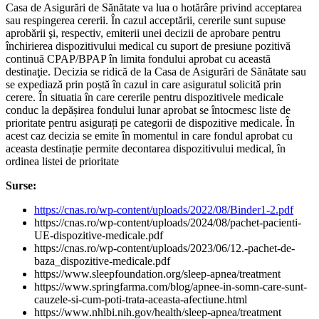
Casa de Asigurări de Sănătate va lua o hotărâre privind acceptarea
sau respingerea cererii. În cazul acceptării, cererile sunt supuse
aprobării şi, respectiv, emiterii unei decizii de aprobare pentru
închirierea dispozitivului medical cu suport de presiune pozitivă
continuă CPAP/BPAP în limita fondului aprobat cu această
destinaţie. Decizia se ridică de la Casa de Asigurări de Sănătate sau
se expediază prin poștă în cazul in care asiguratul solicită prin
cerere. În situatia în care cererile pentru dispozitivele medicale
conduc la depășirea fondului lunar aprobat se întocmesc liste de
prioritate pentru asigurați pe categorii de dispozitive medicale. În
acest caz decizia se emite în momentul in care fondul aprobat cu
aceasta destinație permite decontarea dispozitivului medical, în
ordinea listei de prioritate
Surse:
https://cnas.ro/wp-content/uploads/2022/08/Binder1-2.pdf
https://cnas.ro/wp-content/uploads/2024/08/pachet-pacienti-
UE-dispozitive-medicale.pdf
https://cnas.ro/wp-content/uploads/2023/06/12.-pachet-de-
baza_dispozitive-medicale.pdf
https://www.sleepfoundation.org/sleep-apnea/treatment
https://www.springfarma.com/blog/apnee-in-somn-care-sunt-
cauzele-si-cum-poti-trata-aceasta-afectiune.html
https://www.nhlbi.nih.gov/health/sleep-apnea/treatment