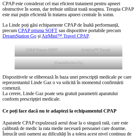
CPAP este considerat cel mai eficient tratament pentru apneei
obstructive în somn, dar trebuie utilizat toată noaptea. Terapia CPAP
este mai puțin eficientă în tratarea apneei centrale în somn.
La Linde poți găsi echipamente CPAP de înaltă performanță,
precum
CPAP prisma SOFT
sau dispozitive portabile precum
DreamStation Go
și
AirMini™ Travel CPAP
.
CPAP Prisma SOFT
AirMini™ Travel
DreamStation Go
Dispozitivele se eliberează în baza unei prescripții medicale pe care
reprezentantul Linde Gaz o va solicită în momentul confirmării
comenzii.
La cerere, Linde Gaz poate seta gratuit parametrii aparatului
conform prescripției medicale.
Ce poți face dacă nu te adaptezi la echipamentul CPAP
Aparatele CPAP expulzează aerul doar la o singură rată, care este
calibrată de medic la rata medie necesară persoanei care doarme.
Întrucât unii oameni au dificultăți în a tolera acest nivel continuu de