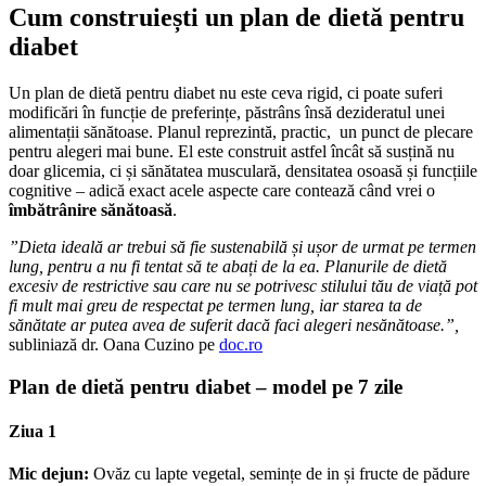
Cum construiești un plan de dietă pentru
diabet
Un plan de dietă pentru diabet nu este ceva rigid, ci poate suferi
modificări în funcție de preferințe, păstrâns însă dezideratul unei
alimentații sănătoase. Planul reprezintă, practic, un punct de plecare
pentru alegeri mai bune. El este construit astfel încât să susțină nu
doar glicemia, ci și sănătatea musculară, densitatea osoasă și funcțiile
cognitive – adică exact acele aspecte care contează când vrei o
îmbătrânire sănătoasă
.
”Dieta ideală ar trebui să fie sustenabilă și ușor de urmat pe termen
lung, pentru a nu fi tentat să te abați de la ea. Planurile de dietă
excesiv de restrictive sau care nu se potrivesc stilului tău de viață pot
fi mult mai greu de respectat pe termen lung, iar starea ta de
sănătate ar putea avea de suferit dacă faci alegeri nesănătoase.”,
subliniază dr. Oana Cuzino pe
doc.ro
Plan de dietă pentru diabet – model pe 7 zile
Ziua 1
Mic dejun:
Ovăz cu lapte vegetal, semințe de in și fructe de pădure