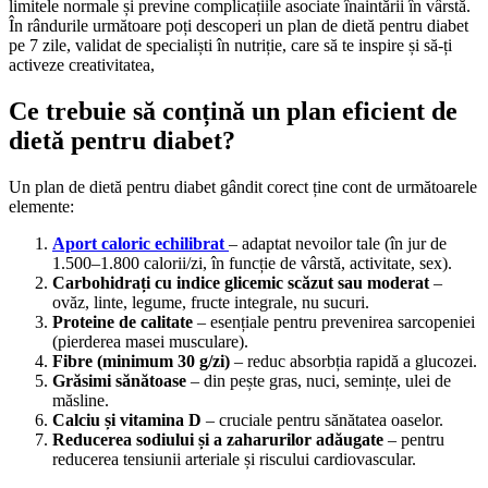
limitele normale și previne complicațiile asociate înaintării în vârstă.
În rândurile următoare poți descoperi un plan de dietă pentru diabet
pe 7 zile, validat de specialiști în nutriție, care să te inspire și să-ți
activeze creativitatea,
Ce trebuie să conțină un plan eficient de
dietă pentru diabet?
Un plan de dietă pentru diabet gândit corect ține cont de următoarele
elemente:
Aport caloric echilibrat
– adaptat nevoilor tale (în jur de
1.500–1.800 calorii/zi, în funcție de vârstă, activitate, sex).
Carbohidrați cu indice glicemic scăzut sau moderat
–
ovăz, linte, legume, fructe integrale, nu sucuri.
Proteine de calitate
– esențiale pentru prevenirea sarcopeniei
(pierderea masei musculare).
Fibre (minimum 30 g/zi)
– reduc absorbția rapidă a glucozei.
Grăsimi sănătoase
– din pește gras, nuci, semințe, ulei de
măsline.
Calciu și vitamina D
– cruciale pentru sănătatea oaselor.
Reducerea sodiului și a zaharurilor adăugate
– pentru
reducerea tensiunii arteriale și riscului cardiovascular.