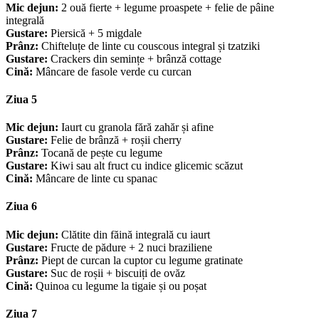
Mic dejun:
2 ouă fierte + legume proaspete + felie de pâine
integrală
Gustare:
Piersică + 5 migdale
Prânz:
Chifteluțe de linte cu couscous integral și tzatziki
Gustare:
Crackers din semințe + brânză cottage
Cină:
Mâncare de fasole verde cu curcan
Ziua 5
Mic dejun:
Iaurt cu granola fără zahăr și afine
Gustare:
Felie de brânză + roșii cherry
Prânz:
Tocană de pește cu legume
Gustare:
Kiwi sau alt fruct cu indice glicemic scăzut
Cină:
Mâncare de linte cu spanac
Ziua 6
Mic dejun:
Clătite din făină integrală cu iaurt
Gustare:
Fructe de pădure + 2 nuci braziliene
Prânz:
Piept de curcan la cuptor cu legume gratinate
Gustare:
Suc de roșii + biscuiți de ovăz
Cină:
Quinoa cu legume la tigaie și ou poșat
Ziua 7