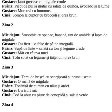
Gustare:
Iaurt grecesc cu migdale crude
Prânz:
Piept de pui la grătar cu salată de quinoa, avocado și legume
Gustare:
Morcovi cu hummus
Cină:
Somon la cuptor cu broccoli și orez brun
Ziua 2
Mic dejun:
Smoothie cu spanac, banană, unt de arahide și lapte de
migdale
Gustare:
Ou fiert + o felie de pâine integrală
Prânz:
Supă de linte + salată cu ton și legume crude
Gustare:
Măr cu câteva nuci
Cină:
Tofu sotat cu legume și tăiței din orez brun
Ziua 3
Mic dejun:
Terci de hrișcă cu scorțișoară și prune uscate
Gustare:
O mână de migdale
Prânz:
Tocăniță de curcan cu năut și ardei
Gustare:
Un iaurt mic
Cină:
Cod la abur cu piure de conopidă și salată verde
Ziua 4