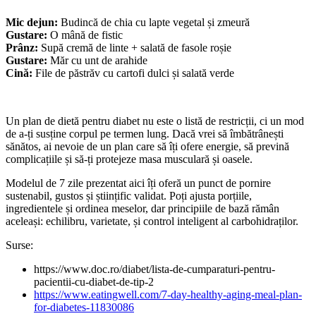
Mic dejun:
Budincă de chia cu lapte vegetal și zmeură
Gustare:
O mână de fistic
Prânz:
Supă cremă de linte + salată de fasole roșie
Gustare:
Măr cu unt de arahide
Cină:
File de păstrăv cu cartofi dulci și salată verde
Un plan de dietă pentru diabet nu este o listă de restricții, ci un mod
de a-ți susține corpul pe termen lung. Dacă vrei să îmbătrânești
sănătos, ai nevoie de un plan care să îți ofere energie, să prevină
complicațiile și să-ți protejeze masa musculară și oasele.
Modelul de 7 zile prezentat aici îți oferă un punct de pornire
sustenabil, gustos și științific validat. Poți ajusta porțiile,
ingredientele și ordinea meselor, dar principiile de bază rămân
aceleași: echilibru, varietate, și control inteligent al carbohidraților.
Surse:
https://www.doc.ro/diabet/lista-de-cumparaturi-pentru-
pacientii-cu-diabet-de-tip-2
https://www.eatingwell.com/7-day-healthy-aging-meal-plan-
for-diabetes-11830086