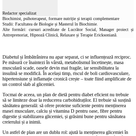
Redactor specializat
Biochimist, psihoterapeut, formare nutriție și terapii complementare
Studii: Facultatea de Biologie și Masterul în Biochimie.
Alte formări: cursuri acreditate de Lucrător Social, Manager proiect și
Antreprenoriat, Hipnoză Clinică, Relaxare și Terapie Ericksoniană.
Diabetul și îmbătrânirea nu apar separat, ci se influențează reciproc.
Pe măsură ce înaintezi în vârstă, metabolismul încetinește, masa
musculară scade, oasele devin mai fragile, iar sensibilitatea la
insulină se modifică. În același timp, riscul de boli cardiovasculare,
hipertensiune și inflamație cronică crește – toate fiind amplificate de
un control slab al glicemiei.
Tocmai de aceea, un plan de dietă pentru diabet eficient nu trebuie
să se limiteze doar la reducerea carbohidraților. El trebuie să susțină
sănătatea generală: să ofere proteine suficiente pentru menținerea
masei musculare, calciu și vitamina D pentru oase, fibre pentru
digestie și stabilizarea glicemiei, și grăsimi bune pentru sănătatea
creierului și a inimii.
Un astfel de plan are un dublu rol: ajută la menținerea glicemiei în