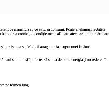
erent ce mănânci sau ce eviți să consumi. Poate ai eliminat lactatele,
i cu balonarea cronică, o condiție medicală care afectează un număr mare
a și persistența sa, Medicii atrag atenția asupra unei legături
âni sau luni și îți afectează starea de bine, energia și încrederea în
.
istă pe termen lung.