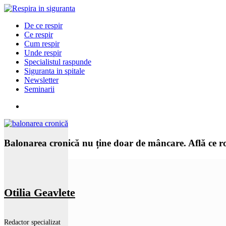
De ce respir
Ce respir
Cum respir
Unde respir
Specialistul raspunde
Siguranta in spitale
Newsletter
Seminarii
Balonarea cronică nu ține doar de mâncare. Află ce rol 
Otilia Geavlete
Redactor specializat