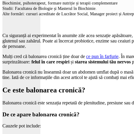
Biochimist, psihoterapeut, formare nutriție și terapii complementare
Studii: Facultatea de Biologie și Masterul în Biochimie.
Alte formări: cursuri acreditate de Lucrător Social, Manager proiect și Antre
Cu siguranță ai experimentat în anumite zile
acea senzație apăsătoare, 
glutenul sau zahărul. Poate ai încercat probiotice, enzime sau ceaiuri 
de persoane.
Mulți cred că balonarea cronică ține doar de
ce pun în farfurie
. În mar
surprinzătoare:
felul în care respiri
și
starea sistemului tău nervos
p
Balonarea cronică nu înseamnă doar un abdomen umflat după o masă copio
tine. Iată de ce informațiile din acest articol te ajută să combați mai ef
Ce este balonarea cronică?
Balonarea cronică este senzația repetată de plenitudine, presiune sau d
De ce apare balonarea cronică?
Cauzele pot include: