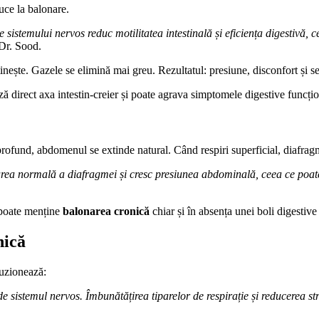
uce la balonare.
e sistemului nervos reduc motilitatea intestinală și eficiența digestivă,
Dr. Sood.
tinește. Gazele se elimină mai greu. Rezultatul: presiune, disconfort și
ză direct axa intestin-creier și poate agrava simptomele digestive funcțio
rofund, abdomenul se extinde natural. Când respiri superficial, diafragm
ea normală a diafragmei și cresc presiunea abdominală, ceea ce poate a
 poate menține
balonarea cronică
chiar și în absența unei boli digestive
nică
luzionează:
 sistemul nervos. Îmbunătățirea tiparelor de respirație și reducerea str