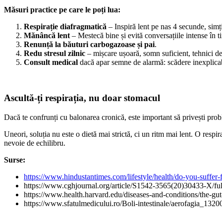
Măsuri practice pe care le poți lua:
Respirație diafragmatică
– Inspiră lent pe nas 4 secunde, sim
Mănâncă lent
– Mestecă bine și evită conversațiile intense în 
Renunță la băuturi carbogazoase și pai
.
Redu stresul zilnic
– mișcare ușoară, somn suficient, tehnici de
Consult medical
dacă apar semne de alarmă: scădere inexplicabi
Ascultă-ți respirația, nu doar stomacul
Dacă te confrunți cu balonarea cronică, este important să privești probl
Uneori, soluția nu este o dietă mai strictă, ci un ritm mai lent. O re
nevoie de echilibru.
Surse:
https://www.hindustantimes.com/lifestyle/health/do-you-suff
https://www.cghjournal.org/article/S1542-3565(20)30433-X/ful
https://www.health.harvard.edu/diseases-and-conditions/the-gu
https://www.sfatulmedicului.ro/Boli-intestinale/aerofagia_1320