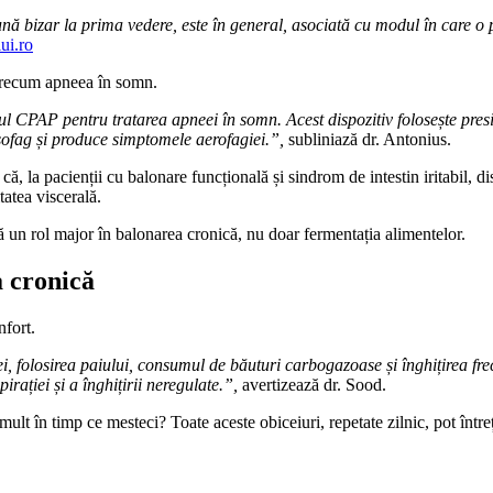
nă bizar la prima vedere, este în general, asociată cu modul în care 
ui.ro
, precum apneea în somn.
ul CPAP pentru tratarea apneei în somn. Acest dispozitiv folosește pres
sofag și produce simptomele aerofagiei.”,
subliniază dr. Antonius.
 că, la pacienții cu balonare funcțională și sindrom de intestin iritabil, d
tatea viscerală.
 un rol major în balonarea cronică, nu doar fermentația alimentelor.
a cronică
nfort.
 folosirea paiului, consumul de băuturi carbogazoase și înghițirea frecv
irației și a înghițirii neregulate.”,
avertizează dr. Sood.
lt în timp ce mesteci? Toate aceste obiceiuri, repetate zilnic, pot întreț