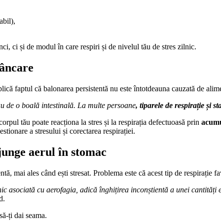
abil),
, ci și de modul în care respiri și de nivelul tău de stres zilnic.
mâncare
lică faptul că balonarea persistentă nu este întotdeauna cauzată de alime
u de o boală intestinală. La multe persoane
, tiparele de respirație și 
corpul tău poate reacționa la stres și la respirația defectuoasă prin
acumu
ionare a stresului și corectarea respirației.
ajunge aerul în stomac
entă, mai ales când ești stresat. Problema este că acest tip de respirație
nic asociată cu aerofagia, adică înghițirea inconștientă a unei cantități
d.
să-ți dai seama.