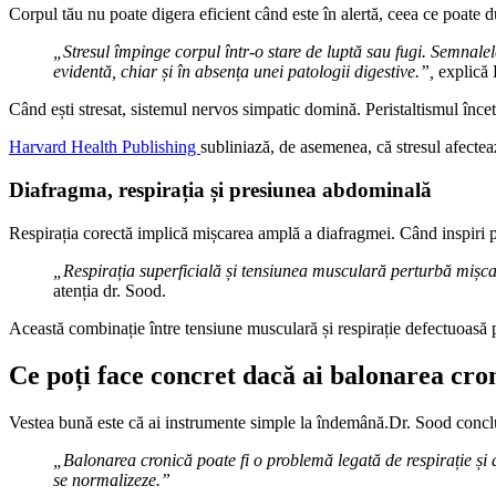
Corpul tău nu poate digera eficient când este în alertă, ceea ce poate d
„Stresul împinge corpul într-o stare de luptă sau fugi. Semnalel
evidentă, chiar și în absența unei patologii digestive.”,
explică 
Când ești stresat, sistemul nervos simpatic domină. Peristaltismul înce
Harvard Health Publishing
subliniază, de asemenea, că stresul afectea
Diafragma, respirația și presiunea abdominală
Respirația corectă implică mișcarea amplă a diafragmei. Când inspiri p
„Respirația superficială și tensiunea musculară perturbă mișcar
atenția dr. Sood.
Această combinație între tensiune musculară și respirație defectuoasă
Ce poți face concret dacă ai balonarea cro
Vestea bună este că ai instrumente simple la îndemână.Dr. Sood conc
„Balonarea cronică poate fi o problemă legată de respirație și de
se normalizeze.”