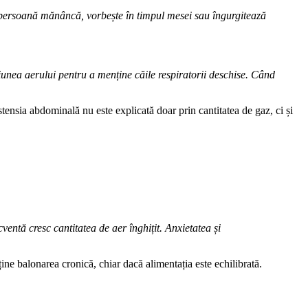
o persoană mănâncă, vorbește în timpul mesei sau îngurgitează
iunea aerului pentru a menține căile respiratorii deschise. Când
istensia abdominală nu este explicată doar prin cantitatea de gaz, ci și
entă cresc cantitatea de aer înghițit. Anxietatea și
ine balonarea cronică, chiar dacă alimentația este echilibrată.