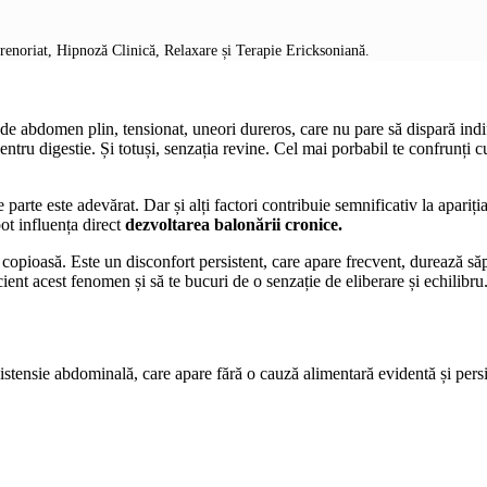
prenoriat, Hipnoză Clinică, Relaxare și Terapie Ericksoniană.
de abdomen plin, tensionat, uneori dureros, care nu pare să dispară indif
pentru digestie. Și totuși, senzația revine. Cel mai porbabil te confrunț
e parte este adevărat. Dar și alți factori contribuie semnificativ la apariți
ot influența direct
dezvoltarea balonării cronice.
asă. Este un disconfort persistent, care apare frecvent, durează săptăm
icient acest fenomen și să te bucuri de o senzație de eliberare și echilibru
istensie abdominală, care apare fără o cauză alimentară evidentă și pers