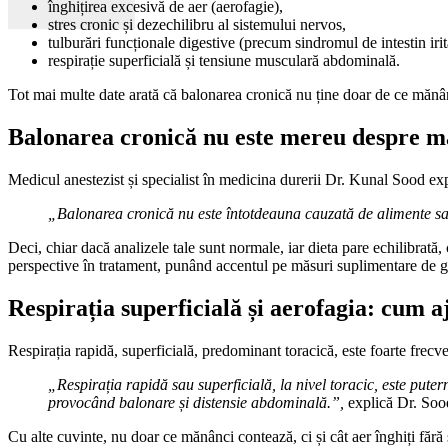
înghițirea excesivă de aer (aerofagie),
stres cronic și dezechilibru al sistemului nervos,
tulburări funcționale digestive (precum sindromul de intestin irit
respirație superficială și tensiune musculară abdominală.
Tot mai multe date arată că balonarea cronică nu ține doar de ce mănânci
Balonarea cronică nu este mereu despre 
Medicul anestezist și specialist în medicina durerii Dr. Kunal Sood exp
„Balonarea cronică nu este întotdeauna cauzată de alimente sa
Deci, chiar dacă analizele tale sunt normale, iar dieta pare echilibrată, 
perspective în tratament, punând accentul pe măsuri suplimentare de gest
Respirația superficială și aerofagia: cum 
Respirația rapidă, superficială, predominant toracică, este foarte frecv
„Respirația rapidă sau superficială, la nivel toracic, este puter
provocând balonare și distensie abdominală.”,
explică Dr. Soo
Cu alte cuvinte, nu doar ce mănânci contează, ci și cât aer înghiți fără 