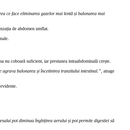
 ceea ce face eliminarea gazelor mai lentă și balonarea mai
 senzația de abdomen umflat.
nale.
a nu coboară suficient, iar presiunea intraabdominală crește.
grava balonarea și încetinirea tranzitului intestinal.”,
atrage
 evidente.
esului pot diminua înghițirea aerului și pot permite digestiei să