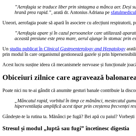
”Aerofagia se traduce liber prin sintagma a mânca aer. Deși su
hrană prea rapid.”,
arată dr. Antonius Adriana pe
sfatulmedicul
Uneori, aerofagia poate să apară în asociere cu afecțiuni respiratorii
”Aerofagia apare și în cazul persoanelor care utilizează aparat
această presiune este prea mare, aerul ajunge în stomac prin e
Un
studiu publicat în
Clinical Gastroenterology and Hepatology
arată
prin modul în care organismul gestionează gazele și prin hipersensibili
Acest lucru susține ideea că mecanismele nervoase și funcționale joacă
Obiceiuri zilnice care agravează balonare
Poate nici nu te-ai gândit că anumite gesturi banale contribuie la disco
„Mâncatul rapid, vorbitul în timp ce mănânci, mestecatul gumei,
hiperventilația amplifică acest tipar prin creșterea frecvenței resp
Gândește-te la rutina ta. Mănânci pe fugă? Bei apă cu paiul? Vorbești mu
Stresul și modul „luptă sau fugi” încetinesc digestia