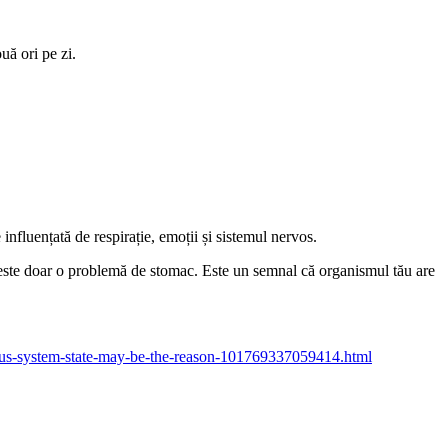
ă ori pe zi.
influențată de respirație, emoții și sistemul nervos.
nu este doar o problemă de stomac. Este un semnal că organismul tău are
vous-system-state-may-be-the-reason-101769337059414.html