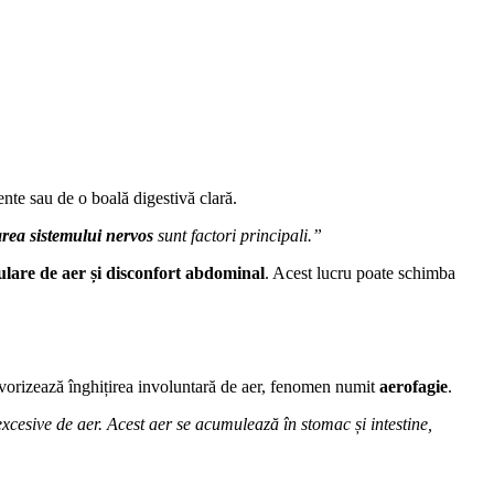
nte sau de o boală digestivă clară.
starea sistemului nervos
sunt factori principali.”
lare de aer și disconfort abdominal
. Acest lucru poate schimba
 favorizează înghițirea involuntară de aer, fenomen numit
aerofagie
.
 excesive de aer. Acest aer se acumulează în stomac și intestine,