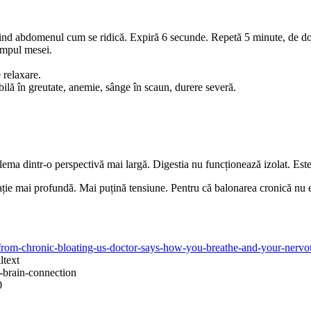
țind abdomenul cum se ridică. Expiră 6 secunde. Repetă 5 minute, de dou
timpul mesei.
 relaxare.
lă în greutate, anemie, sânge în scaun, durere severă.
ema dintr-o perspectivă mai largă. Digestia nu funcționează izolat. Este 
spirație mai profundă. Mai puțină tensiune. Pentru că balonarea cronică 
er-from-chronic-bloating-us-doctor-says-how-you-breathe-and-your-ner
ltext
t-brain-connection
0