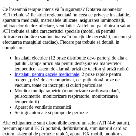
Ce înseamnă terapie intensivă în siguranță? Dotarea saloanelor
ATI trebuie să fie strict reglementată, în ceea ce privește instalațiile,
aparatura medicală, materialele utilizate, asigurarea luminozității,
mijloacelor de dezinfectare, ventilației. Astfel, un pat dintr-un salon
ATI trebuie să aibă caracteristici speciale (mobil, să permită
ridicarea/coborârea sau înclinarea în funcție de necesități, precum și
efectuarea masajului cardiac). Fiecare pat trebuie să dețină, în
completare:
Instalații electrice (12 prize distribuite de-o parte și de alta a
patului, lampă articulată pentru desfășurarea manevrelor
terapeutice, sistem de alarmă, priză de telefon și priză radio)
Instalații pentru gazele medicinale
: 2 prize rapide pentru
oxigen, priză de aer comprimat, cel puțin două prize de
vacuum, toate cu inscripții și culori particulare
Monitor multiparametric (monitorizare cardiovasculară,
pulsoximetrie, monitorizare respiratorie, monitorizarea
temperaturii)
Aparat de ventilație mecanică
Seringi automate și pompe de perfuzie
Alte echipamente sunt disponibile pentru un salon ATI (4-6 paturi),
precum aparatul ECG portabil, defibrilatorul, stimulatorul cardiac
extern, sistemul de perfuzie rapidă, aparat RX mobil, monitor și