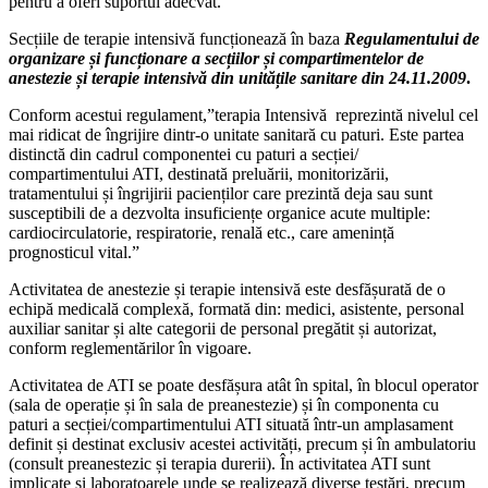
pentru a oferi suportul adecvat.
Secțiile de terapie intensivă funcționează în baza
Regulamentului de
organizare și funcționare a secțiilor și compartimentelor de
anestezie și terapie intensivă din unitățile sanitare din 24.11.2009
.
Conform acestui regulament,”terapia Intensivă reprezintă nivelul cel
mai ridicat de îngrijire dintr-o unitate sanitară cu paturi. Este partea
distinctă din cadrul componentei cu paturi a secției/
compartimentului ATI, destinată preluării, monitorizării,
tratamentului și îngrijirii pacienților care prezintă deja sau sunt
susceptibili de a dezvolta insuficiențe organice acute multiple:
cardiocirculatorie, respiratorie, renală etc., care amenință
prognosticul vital.”
Activitatea de anestezie și terapie intensivă este desfășurată de o
echipă medicală complexă, formată din: medici, asistente, personal
auxiliar sanitar și alte categorii de personal pregătit și autorizat,
conform reglementărilor în vigoare.
Activitatea de ATI se poate desfășura atât în spital, în blocul operator
(sala de operație și în sala de preanestezie) și în componenta cu
paturi a secției/compartimentului ATI situată într-un amplasament
definit și destinat exclusiv acestei activități, precum și în ambulatoriu
(consult preanestezic și terapia durerii). În activitatea ATI sunt
implicate și laboratoarele unde se realizează diverse testări, precum