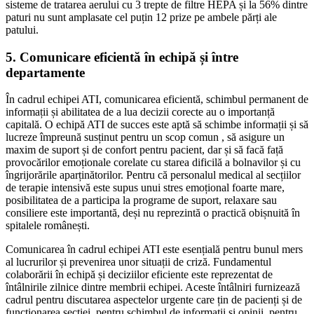
sisteme de tratarea aerului cu 3 trepte de filtre HEPA și la 56% dintre
paturi nu sunt amplasate cel puțin 12 prize pe ambele părți ale
patului.
5. Comunicare eficientă în echipă și între
departamente
În cadrul echipei ATI, comunicarea eficientă, schimbul permanent de
informații și abilitatea de a lua decizii corecte au o importanță
capitală. O echipă ATI de succes este aptă să schimbe informații și să
lucreze împreună susținut pentru un scop comun , să asigure un
maxim de suport și de confort pentru pacient, dar și să facă față
provocărilor emoționale corelate cu starea dificilă a bolnavilor și cu
îngrijorările aparținătorilor. Pentru că personalul medical al secțiilor
de terapie intensivă este supus unui stres emoțional foarte mare,
posibilitatea de a participa la programe de suport, relaxare sau
consiliere este importantă, deși nu reprezintă o practică obișnuită în
spitalele românești.
Comunicarea în cadrul echipei ATI este esențială pentru bunul mers
al lucrurilor și prevenirea unor situații de criză. Fundamentul
colaborării în echipă și deciziilor eficiente este reprezentat de
întâlnirile zilnice dintre membrii echipei. Aceste întâlniri furnizează
cadrul pentru discutarea aspectelor urgente care țin de pacienți și de
funcționarea secției, pentru schimbul de informații și opinii, pentru