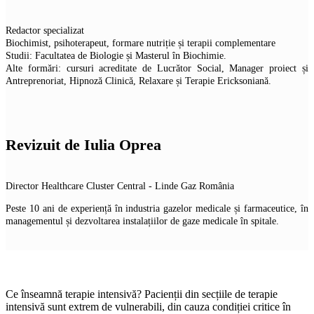
Redactor specializat
Biochimist, psihoterapeut, formare nutriție și terapii complementare
Studii: Facultatea de Biologie și Masterul în Biochimie.
Alte formări: cursuri acreditate de Lucrător Social, Manager proiect și
Antreprenoriat, Hipnoză Clinică, Relaxare și Terapie Ericksoniană.
Revizuit de Iulia Oprea
Director Healthcare Cluster Central - Linde Gaz România
Peste 10 ani de experiență în industria gazelor medicale și farmaceutice, în
managementul și dezvoltarea instalațiilor de gaze medicale în spitale.
Ce înseamnă terapie intensivă? Pacienții din secțiile de terapie
intensivă sunt extrem de vulnerabili, din cauza condiției critice în