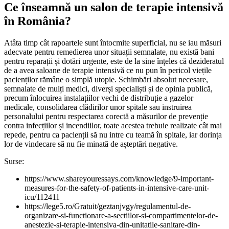
Ce înseamnă un salon de terapie intensivă
în România?
Atâta timp cât rapoartele sunt întocmite superficial, nu se iau măsuri
adecvate pentru remedierea unor situații semnalate, nu există bani
pentru reparații și dotări urgente, este de la sine înțeles că dezideratul
de a avea saloane de terapie intensivă ce nu pun în pericol viețile
pacienților rămâne o simplă utopie. Schimbări absolut necesare,
semnalate de mulți medici, diverși specialiști și de opinia publică,
precum înlocuirea instalațiilor vechi de distribuție a gazelor
medicale, consolidarea clădirilor unor spitale sau instruirea
personalului pentru respectarea corectă a măsurilor de prevenție
contra infecțiilor și incendiilor, toate acestea trebuie realizate cât mai
repede, pentru ca pacienții să nu intre cu teamă în spitale, iar dorința
lor de vindecare să nu fie minată de așteptări negative.
Surse:
https://www.shareyouressays.com/knowledge/9-important-
measures-for-the-safety-of-patients-in-intensive-care-unit-
icu/112411
https://lege5.ro/Gratuit/geztanjvgy/regulamentul-de-
organizare-si-functionare-a-sectiilor-si-compartimentelor-de-
anestezie-si-terapie-intensiva-din-unitatile-sanitare-din-