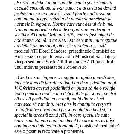
„
Există un deficit important de medici și asistente în
această specialitate și s-ar putea ca aceasta să devină
problema cea mai gravă… sunt foarte multe spitale
care nu au ocupat schema de personal prevăzută de
normele în vigoare. Norme care sunt destul de bune.
Noi am promovat criterii de organizare modernă a
secțiilor ATI prin Ordinul 1.500, care a fost inițiat de
Societatea Română de ATI. Dar cele mai multe spitale
au deficit de personal, aici este problema.
„, arată
medicul ATI Dorel Săndesc, președintele Comisiei de
Anestezie-Terapie Intensivă din Ministerul Sănătății și
vicepreședintele Societății Române de ATI, în cadrul
unui interviu prezentat de HotNews.ro
„
Cred că s-ar impune o angajare rapidă a medicilor,
inclusiv a medicilor din ultimul an de rezidențiat, anul
V. Oferirea acestei posibilități ar putea să fie o soluție
bună pentru a reduce din deficitul de personal, pentru
că există posibilitatea ca unii, mulți dintre ei, să
dorească să rămână. Mai ales în condițiile creșterii
semnificative a venitului personalului medical și, în
special în această zonă ATI, în care sporurile sunt
mari, sunt tot mai mulți medici ATI care doresc să își
continue activitatea în România
.”, consideră medicul că
este o posibilă rezolvare a problemei.