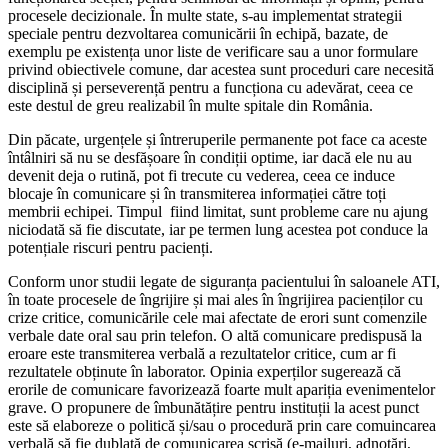
procesele decizionale. În multe state, s-au implementat strategii
speciale pentru dezvoltarea comunicării în echipă, bazate, de
exemplu pe existența unor liste de verificare sau a unor formulare
privind obiectivele comune, dar acestea sunt proceduri care necesită
disciplină și perseverență pentru a funcționa cu adevărat, ceea ce
este destul de greu realizabil în multe spitale din România.
Din păcate, urgențele și întreruperile permanente pot face ca aceste
întâlniri să nu se desfășoare în condiții optime, iar dacă ele nu au
devenit deja o rutină, pot fi trecute cu vederea, ceea ce induce
blocaje în comunicare și în transmiterea informației către toți
membrii echipei. Timpul fiind limitat, sunt probleme care nu ajung
niciodată să fie discutate, iar pe termen lung acestea pot conduce la
potențiale riscuri pentru pacienți.
Conform unor studii legate de siguranța pacientului în saloanele ATI,
în toate procesele de îngrijire și mai ales în îngrijirea pacienților cu
crize critice, comunicările cele mai afectate de erori sunt comenzile
verbale date oral sau prin telefon. O altă comunicare predispusă la
eroare este transmiterea verbală a rezultatelor critice, cum ar fi
rezultatele obținute în laborator. Opinia experților sugerează că
erorile de comunicare favorizează foarte mult apariția evenimentelor
grave. O propunere de îmbunătățire pentru instituții la acest punct
este să elaboreze o politică și/sau o procedură prin care comuincarea
verbală să fie dublată de comunicarea scrisă (e-mailuri, adnotări,