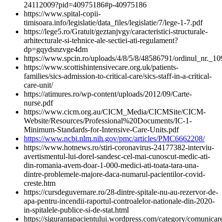
24112009?pid=40975186#p-40975186
https://www.spital-copii-
timisoara.info/legislatie/data_files/legislatie/7/lege-1-7.pdf
https://lege5.ro/Gratuit/geztanjvgy/caracteristici-structurale-
arhitecturale-si-tehnice-ale-sectiei-ati-regulament?
dp=gqydsnzvge4dm
https://www.spcin.ro/uploads/4/8/5/8/48586791/ordinul_nr._109
https://www.scottishintensivecare.org.uk/patients-
families/sics-admission-to-critical-care/sics-staff-in-a-critical-
care-unit/
https://atimures.ro/wp-content/uploads/2012/09/Carte-
nurse.pdf
https://www.cicm.org.au/CICM_Media/CICMSite/CICM-
Website/Resources/Professional%20Documents/IC-1-
Minimum-Standards-for-Intensive-Care-Units.pdf
https://www.ncbi.nlm.nih.gov/pmc/articles/PMC6662208/
https://www.hotnews.ro/stiri-coronavirus-24177382-interviu-
avertismentul-lui-dorel-sandesc-cel-mai-cunoscut-medic-ati-
din-romania-avem-doar-1-000-medici-ati-toata-tara-una-
dintre-problemele-majore-daca-numarul-pacientilor-covid-
creste.htm
https://cursdeguvernare.ro/28-dintre-spitale-nu-au-rezervor-de-
apa-pentru-incendii-raportul-controalelor-nationale-din-2020-
in-spitalele-publice-si-de-stat.html
https://sigurantapacientului.wordpress.com/category/comunicar