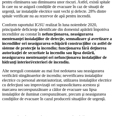
pentru eliminarea sau diminuarea unor riscuri. Astfel, există spitale
în care nu se asigură condițiile de evacuare în caz de situații de
urgență, iar instalațiile electrice sunt vechi și defecte. 28% dintre
spitale verificate nu au rezervor de apă pentru incendii.
Conform raportului IGSU realizat în luna noiembrie 2020,
principalele deficienţe identificate din domeniul apărării împotriva
incendiilor au constat în
nefuncţionarea, neasigurarea
mentenanţei instalaţiilor de detecţie, semnalizare şi avertizare a
incendiilor ori neasigurarea echipării construcţiilor cu astfel de
sisteme de protecţie la incendiu; funcţionarea fără deţinerea
autorizaţiei de securitate la incendiu sau lipsa dotării,
neasigurarea mentenanţei ori nefuncţionarea instalaţiilor de
hidranţi interiori/exteriori de incendiu.
Alte nereguli constatate au mai fost nedotarea sau neasigurarea
verificării stingătoarelor de incendiu; neverificarea instalaţiilor
electrice cu personal atestat/autorizat, utilizarea instalaţiilor electrice
cu defecţiuni sau improvizaţii ori suprasolicitarea acestora şi
marcarea necorespunzătoare a căilor de evacuare sau lipsa
instalaţiilor de iluminat corespunzătoare, precum şi neasigurarea
condiţiilor de evacuare în cazul producerii situaţiilor de urgenţă.