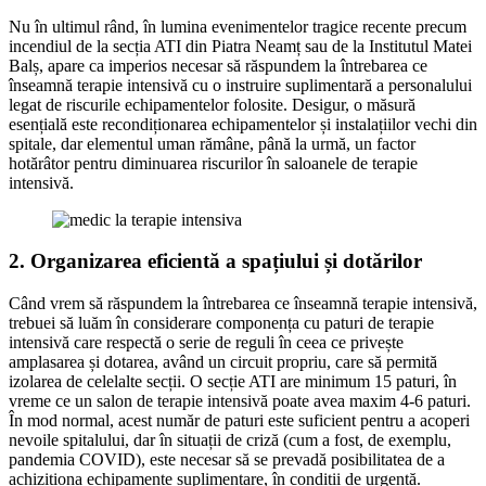
Nu în ultimul rând, în lumina evenimentelor tragice recente precum
incendiul de la secția ATI din Piatra Neamț sau de la Institutul Matei
Balș, apare ca imperios necesar să răspundem la întrebarea ce
înseamnă terapie intensivă cu o instruire suplimentară a personalului
legat de riscurile echipamentelor folosite. Desigur, o măsură
esențială este recondiționarea echipamentelor și instalațiilor vechi din
spitale, dar elementul uman rămâne, până la urmă, un factor
hotărâtor pentru diminuarea riscurilor în saloanele de terapie
intensivă.
2. Organizarea eficientă a spațiului și dotărilor
Când vrem să răspundem la întrebarea ce înseamnă terapie intensivă,
trebuei să luăm în considerare componența cu paturi de terapie
intensivă care respectă o serie de reguli în ceea ce privește
amplasarea și dotarea, având un circuit propriu, care să permită
izolarea de celelalte secții. O secție ATI are minimum 15 paturi, în
vreme ce un salon de terapie intensivă poate avea maxim 4-6 paturi.
În mod normal, acest număr de paturi este suficient pentru a acoperi
nevoile spitalului, dar în situații de criză (cum a fost, de exemplu,
pandemia COVID), este necesar să se prevadă posibilitatea de a
achiziționa echipamente suplimentare, în condiții de urgență.