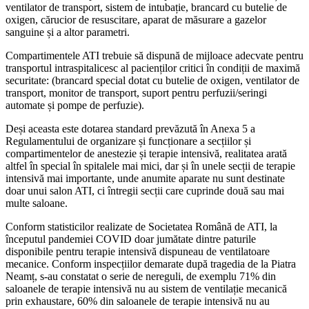
ventilator de transport, sistem de intubație, brancard cu butelie de
oxigen, cărucior de resuscitare, aparat de măsurare a gazelor
sanguine și a altor parametri.
Compartimentele ATI trebuie să dispună de mijloace adecvate pentru
transportul intraspitalicesc al pacienților critici în condiții de maximă
securitate: (brancard special dotat cu butelie de oxigen, ventilator de
transport, monitor de transport, suport pentru perfuzii/seringi
automate și pompe de perfuzie).
Deși aceasta este dotarea standard prevăzută în Anexa 5 a
Regulamentului de organizare și funcționare a secțiilor și
compartimentelor de anestezie și terapie intensivă, realitatea arată
altfel în special în spitalele mai mici, dar și în unele secții de terapie
intensivă mai importante, unde anumite aparate nu sunt destinate
doar unui salon ATI, ci întregii secții care cuprinde două sau mai
multe saloane.
Conform statisticilor realizate de Societatea Română de ATI, la
începutul pandemiei COVID doar jumătate dintre paturile
disponibile pentru terapie intensivă dispuneau de ventilatoare
mecanice. Conform inspecțiilor demarate după tragedia de la Piatra
Neamț, s-au constatat o serie de nereguli, de exemplu 71% din
saloanele de terapie intensivă nu au sistem de ventilație mecanică
prin exhaustare, 60% din saloanele de terapie intensivă nu au