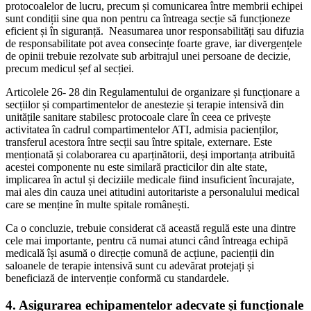
protocoalelor de lucru, precum și comunicarea între membrii echipei
sunt condiții sine qua non pentru ca întreaga secție să funcționeze
eficient și în siguranță. Neasumarea unor responsabilități sau difuzia
de responsabilitate pot avea consecințe foarte grave, iar divergențele
de opinii trebuie rezolvate sub arbitrajul unei persoane de decizie,
precum medicul șef al secției.
Articolele 26- 28 din Regulamentului de organizare și funcționare a
secțiilor și compartimentelor de anestezie și terapie intensivă din
unitățile sanitare stabilesc protocoale clare în ceea ce privește
activitatea în cadrul compartimentelor ATI, admisia pacienților,
transferul acestora între secții sau între spitale, externare. Este
menționată și colaborarea cu aparținătorii, deși importanța atribuită
acestei componente nu este similară practicilor din alte state,
implicarea în actul și deciziile medicale fiind insuficient încurajate,
mai ales din cauza unei atitudini autoritariste a personalului medical
care se menține în multe spitale românești.
Ca o concluzie, trebuie considerat că această regulă este una dintre
cele mai importante, pentru că numai atunci când întreaga echipă
medicală își asumă o direcție comună de acțiune, pacienții din
saloanele de terapie intensivă sunt cu adevărat protejați și
beneficiază de intervenție conformă cu standardele.
4. Asigurarea echipamentelor adecvate și funcționale