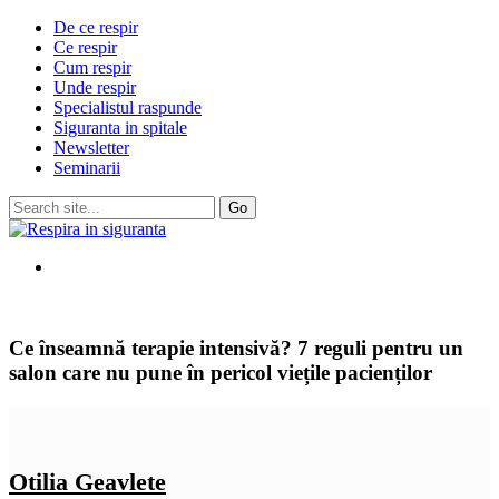
De ce respir
Ce respir
Cum respir
Unde respir
Specialistul raspunde
Siguranta in spitale
Newsletter
Seminarii
Ce înseamnă terapie intensivă? 7 reguli pentru un
salon care nu pune în pericol viețile pacienților
Otilia Geavlete