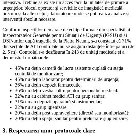
intensivă. Trebuie să existe un acces facil la unitatea de primire a
urgențelor, blocul operator și serviciile de imagistică medicală,
precum și la alte secții și laboratoare unde se pot realiza analize și
intervenții absolut necesare.
Conform inspecțiilor demarate de echipe formate din specialiști ai
Inspectoratelor Generale pentru Situaţii de Urgenţă (IGSU) și ai
DSP-urilor după tragedia de la Piatra Neamț, s-a constatat că 71%
din secțiile de ATI controlate nu se asigură distanțele între paturi (de
2, 5 m). Controlul s-a desfășurat în 243 de unități medicale și a
demonstrat următoarele:
46% nu dețin cameră de lucru asistente cuplată cu stația
centrală de monitorizare;
45% nu dețin laborator pentru determinări de urgență;
36% nu dețin depozit farmaceutic;
36% nu dețin vestiar filtru pentru personalul medical.
32% nu au cabinet medici ATI cu grup sanitar;
31% nu au depozit aparatură și instrumentar;
22% nu au grup igienizare;
20% nu dețin post supraveghere (directă sau monitorizată);
20% nu dețin spațiu sanitar pentru prelucrare și igienizare;
3.
Respectarea unor protocoale clare