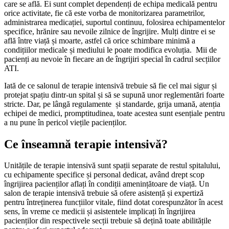
care se află. Ei sunt complet dependenți de echipa medicală pentru
orice activitate, fie că este vorba de monitorizarea parametrilor,
administrarea medicației, suportul continuu, folosirea echipamentelor
specifice, hrănire sau nevoile zilnice de îngrijire. Mulți dintre ei se
află între viață și moarte, astfel că orice schimbare minimă a
condițiilor medicale și mediului le poate modifica evoluția. Mii de
pacienți au nevoie în fiecare an de îngrijiri special în cadrul secțiilor
ATI.
Iată de ce salonul de terapie intensivă trebuie să fie cel mai sigur și
protejat spațiu dintr-un spital și să se supună unor reglementări foarte
stricte. Dar, pe lângă regulamente și standarde, grija umană, atenția
echipei de medici, promptitudinea, toate acestea sunt esențiale pentru
a nu pune în pericol viețile pacienților.
Ce înseamnă terapie intensivă
?
Unitățile de terapie intensivă sunt spații separate de restul spitalului,
cu echipamente specifice și personal dedicat, având drept scop
îngrijirea pacienților aflați în condiții amenințătoare de viață. Un
salon de terapie intensivă trebuie să ofere asistență și expertiză
pentru întreținerea funcțiilor vitale, fiind dotat corespunzător în acest
sens, în vreme ce medicii și asistentele implicați în îngrijirea
pacienților din respectivele secții trebuie să dețină toate abilitățile