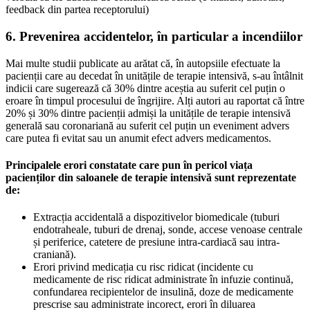
feedback din partea receptorului)
6. Prevenirea accidentelor, în particular a incendiilor
Mai multe studii publicate au arătat că, în autopsiile efectuate la
pacienții care au decedat în unitățile de terapie intensivă, s-au întâlnit
indicii care sugerează că 30% dintre aceștia au suferit cel puțin o
eroare în timpul procesului de îngrijire. Alți autori au raportat că între
20% și 30% dintre pacienții admiși la unitățile de terapie intensivă
generală sau coronariană au suferit cel puțin un eveniment advers
care putea fi evitat sau un anumit efect advers medicamentos.
Principalele erori constatate care pun în pericol viața
pacienților din saloanele de terapie intensivă sunt reprezentate
de:
Extracția accidentală a dispozitivelor biomedicale (tuburi
endotraheale, tuburi de drenaj, sonde, accese venoase centrale
și periferice, catetere de presiune intra-cardiacă sau intra-
craniană).
Erori privind medicația cu risc ridicat (incidente cu
medicamente de risc ridicat administrate în infuzie continuă,
confundarea recipientelor de insulină, doze de medicamente
prescrise sau administrate incorect, erori în diluarea