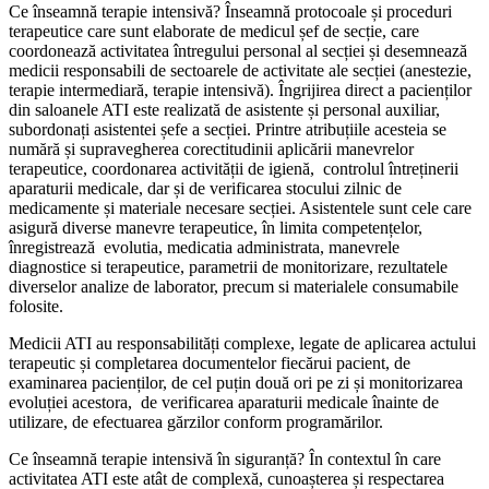
Ce înseamnă terapie intensivă? Înseamnă protocoale și proceduri
terapeutice care sunt elaborate de medicul șef de secție, care
coordonează activitatea întregului personal al secției și desemnează
medicii responsabili de sectoarele de activitate ale secției (anestezie,
terapie intermediară, terapie intensivă). Îngrijirea direct a pacienților
din saloanele ATI este realizată de asistente și personal auxiliar,
subordonați asistentei șefe a secției. Printre atribuțiile acesteia se
numără și supravegherea corectitudinii aplicării manevrelor
terapeutice, coordonarea activității de igienă, controlul întreținerii
aparaturii medicale, dar și de verificarea stocului zilnic de
medicamente și materiale necesare secției. Asistentele sunt cele care
asigură diverse manevre terapeutice, în limita competențelor,
înregistrează evolutia, medicatia administrata, manevrele
diagnostice si terapeutice, parametrii de monitorizare, rezultatele
diverselor analize de laborator, precum si materialele consumabile
folosite.
Medicii ATI au responsabilități complexe, legate de aplicarea actului
terapeutic și completarea documentelor fiecărui pacient, de
examinarea pacienților, de cel puțin două ori pe zi și monitorizarea
evoluției acestora, de verificarea aparaturii medicale înainte de
utilizare, de efectuarea gărzilor conform programărilor.
Ce înseamnă terapie intensivă în siguranță? În contextul în care
activitatea ATI este atât de complexă, cunoașterea și respectarea