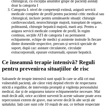
chirurgical, cu excepția anumitor grupe de pacienți asistați
doar la categoria I
Categoria I- nivel de competență extinsă, asigură servicii
medicale complete de profil pentru pacientul critic medical sau
chirurgical, inclusiv pentru următoarele situații: chirurgie
cardiovasculară, neurochirurgie majoră, transplant de organe,
politraumă, chirurgie hepatică majoră, marii arși. Pentru a
asigura servicii medicale complete de profil, în regim
continuu, secțiile ATI de categoria I au permanent
echipamente, echipe de medici și asistente instruite în fiecare
dintre domeniile respective, precum și servicii speciale de
suport, după caz: asistare circulatorie, circulație
extracorporeală, epurare extrarenală, epurare hepatică.
Ce înseamnă terapie intensivă?
Reguli
pentru prevenirea situațiilor de risc
Saloanele de terapie intensivă sunt spații în care se află cei mai
vulnerabili pacienți, ale căror vieți depind efectiv de respectarea
strictă a regulilor, de intervenția promptă și vigilența personalului
medical, dar și de asigurarea tuturor echipamentelor necesare. Mai
mult decât atât, orice accident survenit în aceste saloane poate avea
repercusiuni extrem de grave, mai severe decât în alte secții ale
spitalului. Iată care sunt cele 10 reguli de aur, ce trebuie respectate