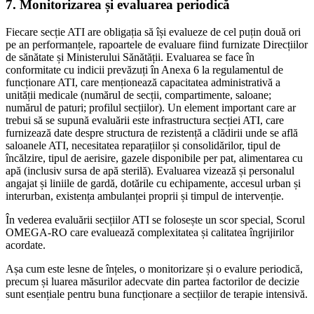
7. Monitorizarea și evaluarea periodică
Fiecare secție ATI are obligația să își evalueze de cel puțin două ori
pe an performanțele, rapoartele de evaluare fiind furnizate Direcțiilor
de sănătate și Ministerului Sănătății. Evaluarea se face în
conformitate cu indicii prevăzuți în Anexa 6 la regulamentul de
funcționare ATI, care menționează capacitatea administrativă a
unității medicale (numărul de secții, compartimente, saloane;
numărul de paturi; profilul secțiilor). Un element important care ar
trebui să se supună evaluării este infrastructura secției ATI, care
furnizează date despre structura de rezistență a clădirii unde se află
saloanele ATI, necesitatea reparațiilor și consolidărilor, tipul de
încălzire, tipul de aerisire, gazele disponibile per pat, alimentarea cu
apă (inclusiv sursa de apă sterilă). Evaluarea vizează și personalul
angajat și liniile de gardă, dotările cu echipamente, accesul urban și
interurban, existența ambulanței proprii și timpul de intervenție.
În vederea evaluării secțiilor ATI se folosește un scor special, Scorul
OMEGA-RO care evaluează complexitatea și calitatea îngrijirilor
acordate.
Așa cum este lesne de înțeles, o monitorizare și o evalure periodică,
precum și luarea măsurilor adecvate din partea factorilor de decizie
sunt esențiale pentru buna funcționare a secțiilor de terapie intensivă.