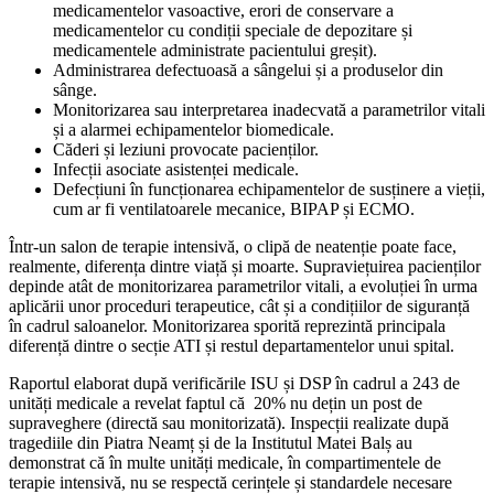
medicamentelor vasoactive, erori de conservare a
medicamentelor cu condiții speciale de depozitare și
medicamentele administrate pacientului greșit).
Administrarea defectuoasă a sângelui și a produselor din
sânge.
Monitorizarea sau interpretarea inadecvată a parametrilor vitali
și a alarmei echipamentelor biomedicale.
Căderi și leziuni provocate pacienților.
Infecții asociate asistenței medicale.
Defecțiuni în funcționarea echipamentelor de susținere a vieții,
cum ar fi ventilatoarele mecanice, BIPAP și ECMO.
Într-un salon de terapie intensivă, o clipă de neatenție poate face,
realmente, diferența dintre viață și moarte. Supraviețuirea pacienților
depinde atât de monitorizarea parametrilor vitali, a evoluției în urma
aplicării unor proceduri terapeutice, cât și a condițiilor de siguranță
în cadrul saloanelor. Monitorizarea sporită reprezintă principala
diferență dintre o secție ATI și restul departamentelor unui spital.
Raportul elaborat după verificările ISU și DSP în cadrul a 243 de
unități medicale a revelat faptul că 20% nu dețin un post de
supraveghere (directă sau monitorizată). Inspecții realizate după
tragediile din Piatra Neamț și de la Institutul Matei Balș au
demonstrat că în multe unități medicale, în compartimentele de
terapie intensivă, nu se respectă cerințele și standardele necesare