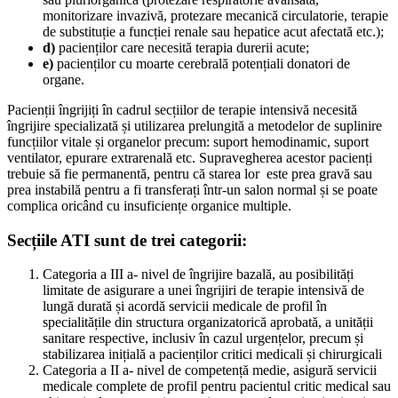
monitorizare invazivă, protezare mecanică circulatorie, terapie
de substituție a funcției renale sau hepatice acut afectată etc.);
d)
pacienților care necesită terapia durerii acute;
e)
pacienților cu moarte cerebrală potențiali donatori de
organe.
Pacienții îngrijiți în cadrul secțiilor de terapie intensivă necesită
îngrijire specializată și utilizarea prelungită a metodelor de suplinire
funcțiilor vitale și organelor precum: suport hemodinamic, suport
ventilator, epurare extrarenală etc. Supravegherea acestor pacienți
trebuie să fie permanentă, pentru că starea lor este prea gravă sau
prea instabilă pentru a fi transferați într-un salon normal și se poate
complica oricând cu insuficiențe organice multiple.
Secțiile ATI sunt de trei categorii:
Categoria a III a- nivel de îngrijire bazală, au posibilități
limitate de asigurare a unei îngrijiri de terapie intensivă de
lungă durată și acordă servicii medicale de profil în
specialitățile din structura organizatorică aprobată, a unității
sanitare respective, inclusiv în cazul urgențelor, precum și
stabilizarea inițială a pacienților critici medicali și chirurgicali
Categoria a II a- nivel de competență medie, asigură servicii
medicale complete de profil pentru pacientul critic medical sau