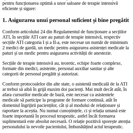
pentru funcționarea optimă a unor saloane de terapie intensivă
eficiente și sigure:
1. Asigurarea unui personal suficient și bine pregătit
Conform articolului 24 din Regulamentul de funcționare a secțiilor
ATI, în secțiile ATI care au paturi de terapie intensivă, respectiv
secțiile ATI categoria I și a II-a, este necesar un număr de minimum
2 medici de gardă, un medic pentru asigurarea asistenței medicale la
paturi și un medic pentru asigurarea activității de anestezie.
Secțiile de terapie intensivă au, teoretic, echipe foarte complexe,
formate din medici, asistente, personal auxiliar sanitar și alte
categorii de personal pregătit și autorizat.
Conform protocoalelor din alte state, o asistentă medicală de la ATI
ar trebui să aibă în grijă maxim doi pacienți. Mai mult decât atât, în
afara cursurilor medicale de bază, este necesar ca asistentele
medicale să participe la programe de formare continuă, atât în
domeniul îngrijirii pacienților, cât și al modului de relaționare și
raportare la aceștia. Nu numai cunoștințele, ci și relația umană este
foarte importantă în procesul terapeutic, astfel încât formarea
suplimentară este absolut necesară. O relație pozitivă sporește atenția
personalului la nevoile pacientului, îmbunătățind actul terapeutic.