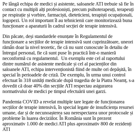
Pe lângă echipa de medici și asistente, saloanele ATI trebuie să fie în
contact cu multipli alți profesioniști, precum psihoterapeuți, terapeuți
pe respirație și vorbire, farmaciști, dieteticieni, terapiști ocupaționali,
logopezi. Un rol important îl au tehnicienii care monitorizează buna
funcționare a aparaturii în cadrul secției de terapie intensivă.
Din păcate, deși standardele enunțate în Regulamentul de
funcționare a secțiilor de terapie intensivă sunt cuprinzătoare, uneori
rămân doar la nivel teoretic, fie că nu sunt cunoscute în detaliu de
întregul personal, fie că sunt puse în practică într-o manieră
neconformă cu regulamentul. Un exemplu este cel al raportului
dintre numărul de asistente medicale și cel al pacienților din
saloanele ATI, echipa intervenționistă fiind de multe ori depășită, în
special în perioadele de criză. De exemplu, în urma unui control
efectuat în 318 unități medicale după tragedia de la Piatra Neamț, s-a
dovedit că doar 40% din secțiile ATI respectau asigurarea
normativului de medici pe timpul efectuării unei garzi.
Pandemia COVID a revelat multiple tare legate de funcționarea
secțiilor de terapie intensivă, în special legate de insuficiența resursei
umane, dar și de necunoașterea sau nerespectarea unor protocoale și
probleme în luarea deciziilor. În România sunt în prezent
aproximativ 1.000 de medici ATI plus aproximativ 800 de rezidenți
ATI