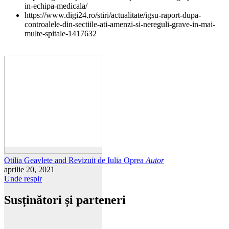
in-echipa-medicala/
https://www.digi24.ro/stiri/actualitate/igsu-raport-dupa-
controalele-din-sectiile-ati-amenzi-si-nereguli-grave-in-mai-
multe-spitale-1417632
Otilia Geavlete and Revizuit de Iulia Oprea
Autor
aprilie 20, 2021
Unde respir
Susținători și parteneri