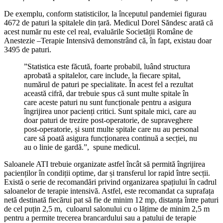
De exemplu, conform statisticilor, la începutul pandemiei figurau
4672 de paturi la spitalele din țară. Medicul Dorel Săndesc arată că
acest număr nu este cel real, evaluările Societății Române de
Anestezie –Terapie Intensivă demonstrând că, în fapt, existau doar
3495 de paturi.
”Statistica este făcută, foarte probabil, luând structura
aprobată a spitalelor, care include, la fiecare spital,
numărul de paturi pe specialitate. În acest fel a rezultat
această cifră, dar trebuie spus că sunt multe spitale în
care aceste paturi nu sunt funcționale pentru a asigura
îngrijirea unor pacienți critici. Sunt spitale mici, care au
doar paturi de trezire post-operatorie, de supraveghere
post-operatorie, și sunt multe spitale care nu au personal
care să poată asigura funcționarea continuă a secției, nu
au o linie de gardă.”, spune medicul.
Saloanele ATI trebuie organizate astfel încât să permită îngrijirea
pacienților în condiții optime, dar și transferul lor rapid între secții.
Există o serie de recomandări privind organizarea spațiului în cadrul
saloanelor de terapie intensivă. Astfel, este recomandat ca suprafața
netă destinată fiecărui pat să fie de minim 12 mp, distanța între paturi
de cel puțin 2,5 m, culoarul salonului cu o lățime de minim 2,5 m
pentru a permite trecerea brancardului sau a patului de terapie