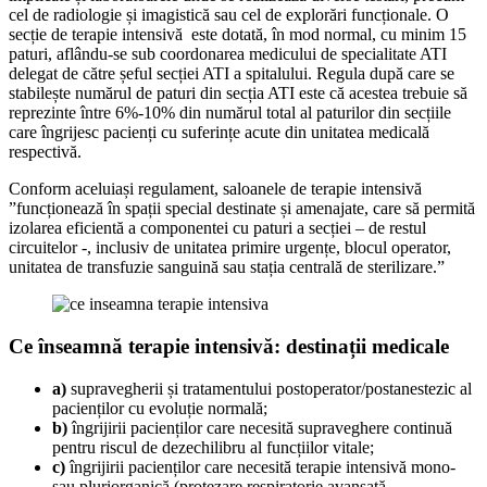
cel de radiologie și imagistică sau cel de explorări funcționale. O
secție de terapie intensivă este dotată, în mod normal, cu minim 15
paturi, aflându-se sub coordonarea medicului de specialitate ATI
delegat de către șeful secției ATI a spitalului. Regula după care se
stabilește numărul de paturi din secția ATI este că acestea trebuie să
reprezinte între 6%-10% din numărul total al paturilor din secțiile
care îngrijesc pacienți cu suferințe acute din unitatea medicală
respectivă.
Conform aceluiași regulament, saloanele de terapie intensivă
”funcționează în spații special destinate și amenajate, care să permită
izolarea eficientă a componentei cu paturi a secției – de restul
circuitelor -, inclusiv de unitatea primire urgențe, blocul operator,
unitatea de transfuzie sanguină sau stația centrală de sterilizare.”
Ce înseamnă terapie intensivă: destinații medicale
a)
supravegherii și tratamentului postoperator/postanestezic al
pacienților cu evoluție normală;
b)
îngrijirii pacienților care necesită supraveghere continuă
pentru riscul de dezechilibru al funcțiilor vitale;
c)
îngrijirii pacienților care necesită terapie intensivă mono-
sau pluriorganică (protezare respiratorie avansată,