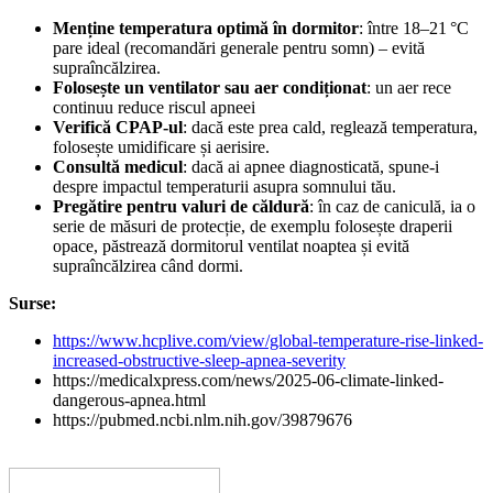
Menține temperatura optimă în dormitor
: între 18–21 °C
pare ideal (recomandări generale pentru somn) – evită
supraîncălzirea.
Folosește un ventilator sau aer condiționat
: un aer rece
continuu reduce riscul apneei
Verifică CPAP-ul
: dacă este prea cald, reglează temperatura,
folosește umidificare și aerisire.
Consultă medicul
: dacă ai apnee diagnosticată, spune-i
despre impactul temperaturii asupra somnului tău.
Pregătire pentru valuri de căldură
: în caz de caniculă, ia o
serie de măsuri de protecție, de exemplu folosește draperii
opace, păstrează dormitorul ventilat noaptea și evită
supraîncălzirea când dormi.
Surse:
https://www.hcplive.com/view/global-temperature-rise-linked-
increased-obstructive-sleep-apnea-severity
https://medicalxpress.com/news/2025-06-climate-linked-
dangerous-apnea.html
https://pubmed.ncbi.nlm.nih.gov/39879676