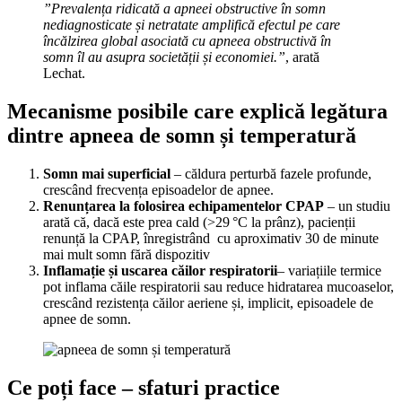
”Prevalența ridicată a apneei obstructive în somn
nediagnosticate și netratate amplifică efectul pe care
încălzirea global asociată cu apneea obstructivă în
somn îl au asupra societății și economiei.”
, arată
Lechat.
Mecanisme posibile care explică legătura
dintre apneea de somn și temperatură
Somn mai superficial
– căldura perturbă fazele profunde,
crescând frecvența episoadelor de apnee.
Renunțarea la folosirea echipamentelor CPAP
– un studiu
arată că, dacă este prea cald (>29 °C la prânz), pacienții
renunță la CPAP, înregistrând cu aproximativ 30 de minute
mai mult somn fără dispozitiv
Inflamație și uscarea căilor respiratorii
– variațiile termice
pot inflama căile respiratorii sau reduce hidratarea mucoaselor,
crescând rezistența căilor aeriene și, implicit, episoadele de
apnee de somn.
Ce poți face – sfaturi practice