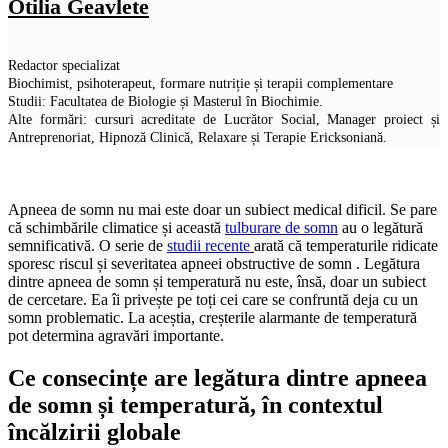
Otilia Geavlete
Redactor specializat
Biochimist, psihoterapeut, formare nutriție și terapii complementare
Studii: Facultatea de Biologie și Masterul în Biochimie.
Alte formări: cursuri acreditate de Lucrător Social, Manager proiect și
Antreprenoriat, Hipnoză Clinică, Relaxare și Terapie Ericksoniană.
Apneea de somn nu mai este doar un subiect medical dificil. Se pare
că schimbările climatice și această
tulburare de somn
au o legătură
semnificativă. O serie de
studii recente
arată că temperaturile ridicate
sporesc riscul și severitatea apneei obstructive de somn . Legătura
dintre apneea de somn și temperatură nu este, însă, doar un subiect
de cercetare. Ea îi privește pe toți cei care se confruntă deja cu un
somn problematic. La aceștia, creșterile alarmante de temperatură
pot determina agravări importante.
Ce consecințe are legătura dintre apneea
de somn și temperatură, în contextul
încălzirii globale