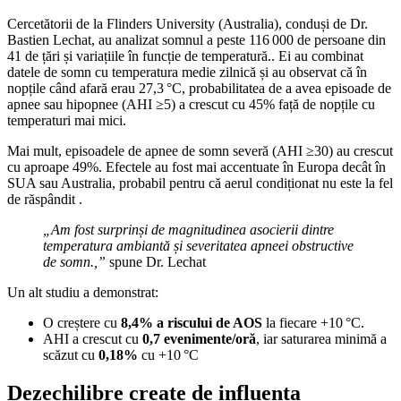
Cercetătorii de la Flinders University (Australia), conduși de Dr.
Bastien Lechat, au analizat somnul a peste 116 000 de persoane din
41 de țări și variațiile în funcție de temperatură.. Ei au combinat
datele de somn cu temperatura medie zilnică și au observat că în
nopțile când afară erau 27,3 °C, probabilitatea de a avea episoade de
apnee sau hipopnee (AHI ≥5) a crescut cu 45% față de nopțile cu
temperaturi mai mici.
Mai mult, episoadele de apnee de somn severă (AHI ≥30) au crescut
cu aproape 49%. Efectele au fost mai accentuate în Europa decât în
SUA sau Australia, probabil pentru că aerul condiționat nu este la fel
de răspândit .
„Am fost surprinși de magnitudinea asocierii dintre
temperatura ambiantă și severitatea apneei obstructive
de somn.,”
spune Dr. Lechat
Un alt studiu a demonstrat:
O creștere cu
8,4% a riscului de AOS
la fiecare +10 °C.
AHI a crescut cu
0,7 evenimente/oră
, iar saturarea minimă a
scăzut cu
0,18%
cu +10 °C
Dezechilibre create de influența