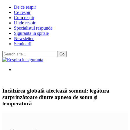
De ce respir
Ce respir
Cum respir
Unde respir
Specialistul raspunde
Siguranta in spitale
Newsletter
Seminarii
Încălzirea globală afectează somnul: legătura
surprinzătoare dintre apneea de somn și
temperatură