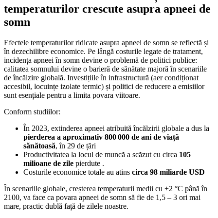
temperaturilor crescute asupra apneei de
somn
Efectele temperaturilor ridicate asupra apneei de somn se reflectă și
în dezechilibre economice. Pe lângă costurile legate de tratament,
incidența apneei în somn devine o problemă de politici publice:
calitatea somnului devine o barieră de sănătate majoră în scenariile
de încălzire globală. Investițiile în infrastructură (aer condiționat
accesibil, locuințe izolate termic) și politici de reducere a emisiilor
sunt esențiale pentru a limita povara viitoare.
Conform studiilor:
În 2023, extinderea apneei atribuită încălzirii globale a dus la
pierderea a aproximativ 800 000 de ani de viață
sănătoasă
, în 29 de țări
Productivitatea la locul de muncă a scăzut cu circa
105
milioane de zile
pierdute .
Costurile economice totale au atins
circa 98 miliarde USD
În scenariile globale, creșterea temperaturii medii cu +2 °C până în
2100, va face ca povara apneei de somn să fie de 1,5 – 3 ori mai
mare, practic dublă față de zilele noastre.