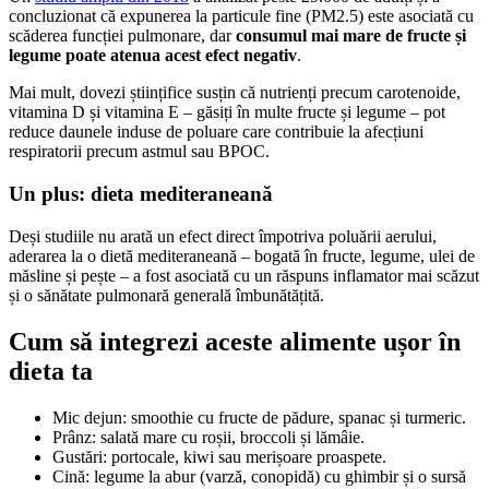
concluzionat că expunerea la particule fine (PM2.5) este asociată cu
scăderea funcției pulmonare, dar
consumul mai mare de fructe și
legume poate atenua acest efect negativ
.
Mai mult, dovezi științifice susțin că nutrienți precum carotenoide,
vitamina D și vitamina E – găsiți în multe fructe și legume – pot
reduce daunele induse de poluare care contribuie la afecțiuni
respiratorii precum astmul sau BPOC.
Un plus: dieta mediteraneană
Deși studiile nu arată un efect direct împotriva poluării aerului,
aderarea la o dietă mediteraneană – bogată în fructe, legume, ulei de
măsline și pește – a fost asociată cu un răspuns inflamator mai scăzut
și o sănătate pulmonară generală îmbunătățită.
Cum să integrezi aceste alimente ușor în
dieta ta
Mic dejun: smoothie cu fructe de pădure, spanac și turmeric.
Prânz: salată mare cu roșii, broccoli și lămâie.
Gustări: portocale, kiwi sau merișoare proaspete.
Cină: legume la abur (varză, conopidă) cu ghimbir și o sursă