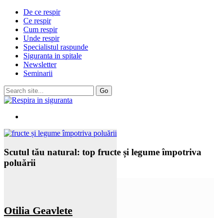
De ce respir
Ce respir
Cum respir
Unde respir
Specialistul raspunde
Siguranta in spitale
Newsletter
Seminarii
Scutul tău natural: top fructe și legume împotriva
poluării
Otilia Geavlete