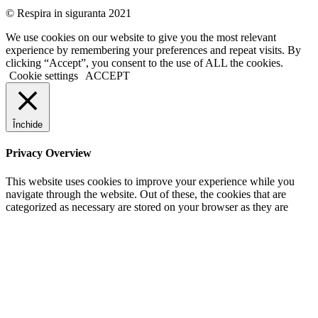
© Respira in siguranta 2021
We use cookies on our website to give you the most relevant
experience by remembering your preferences and repeat visits. By
clicking “Accept”, you consent to the use of ALL the cookies.
Cookie settings
ACCEPT
Închide
Privacy Overview
This website uses cookies to improve your experience while you
navigate through the website. Out of these, the cookies that are
categorized as necessary are stored on your browser as they are
essential for the working of basic functionalities of the website. We
also use third-party cookies that help us analyze and understand how
you use this website. These cookies will be stored in your browser
only with your consent. You also have the option to opt-out of these
cookies. But opting out of some of these cookies may affect your
browsing experience.
Necessary
Necessary