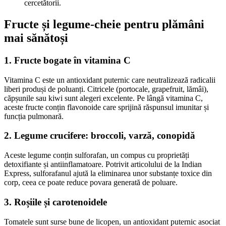
cercetătorii.
Fructe și legume-cheie pentru plămâni
mai sănătoși
1.
Fructe bogate în vitamina C
Vitamina C este un antioxidant puternic care neutralizează radicalii
liberi produși de poluanți. Citricele (portocale, grapefruit, lămâi),
căpșunile sau kiwi sunt alegeri excelente. Pe lângă vitamina C,
aceste fructe conțin flavonoide care sprijină răspunsul imunitar și
funcția pulmonară.
2.
Legume crucifere: broccoli, varză, conopidă
Aceste legume conțin sulforafan, un compus cu proprietăți
detoxifiante și antiinflamatoare. Potrivit articolului de la Indian
Express, sulforafanul ajută la eliminarea unor substanțe toxice din
corp, ceea ce poate reduce povara generată de poluare.
3.
Roșiile și carotenoidele
Tomatele sunt surse bune de licopen, un antioxidant puternic asociat