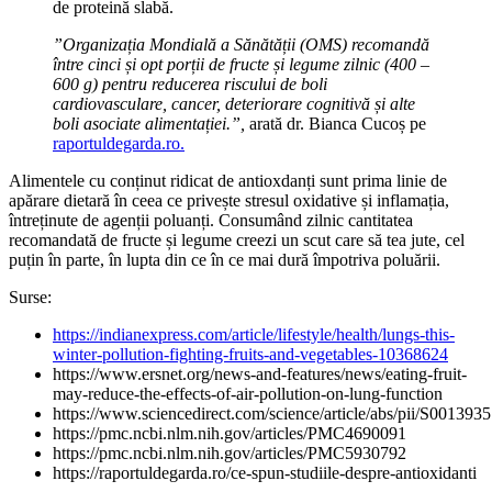
de proteină slabă.
”Organizația Mondială a Sănătății (OMS) recomandă
între cinci și opt porții de fructe și legume zilnic (400 –
600 g) pentru reducerea riscului de boli
cardiovasculare, cancer, deteriorare cognitivă și alte
boli asociate alimentației.”,
arată dr. Bianca Cucoș pe
raportuldegarda.ro.
Alimentele cu conținut ridicat de antioxdanți sunt prima linie de
apărare dietară în ceea ce privește stresul oxidative și inflamația,
întreținute de agenții poluanți. Consumând zilnic cantitatea
recomandată de fructe și legume creezi un scut care să tea jute, cel
puțin în parte, în lupta din ce în ce mai dură împotriva poluării.
Surse:
https://indianexpress.com/article/lifestyle/health/lungs-this-
winter-pollution-fighting-fruits-and-vegetables-10368624
https://www.ersnet.org/news-and-features/news/eating-fruit-
may-reduce-the-effects-of-air-pollution-on-lung-function
https://www.sciencedirect.com/science/article/abs/pii/S00139
https://pmc.ncbi.nlm.nih.gov/articles/PMC4690091
https://pmc.ncbi.nlm.nih.gov/articles/PMC5930792
https://raportuldegarda.ro/ce-spun-studiile-despre-antioxidanti