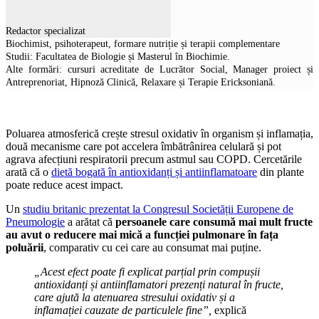
Redactor specializat
Biochimist, psihoterapeut, formare nutriție și terapii complementare
Studii: Facultatea de Biologie și Masterul în Biochimie.
Alte formări: cursuri acreditate de Lucrător Social, Manager proiect și
Antreprenoriat, Hipnoză Clinică, Relaxare și Terapie Ericksoniană.
Poluarea atmosferică crește stresul oxidativ în organism și inflamația,
două mecanisme care pot accelera îmbătrânirea celulară și pot
agrava afecțiuni respiratorii precum astmul sau COPD. Cercetările
arată că o
dietă bogată în antioxidanți și antiinflamatoare
din plante
poate reduce acest impact.
Un
studiu britanic prezentat la Congresul Societății Europene de
Pneumologie
a arătat că
persoanele care consumă mai mult fructe
au avut o reducere mai mică a funcției pulmonare în fața
poluării
, comparativ cu cei care au consumat mai puține.
„Acest efect poate fi explicat parțial prin compușii
antioxidanți și antiinflamatori prezenți natural în fructe,
care ajută la atenuarea stresului oxidativ și a
inflamației cauzate de particulele fine”,
explică