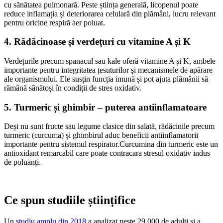
cu sănătatea pulmonară. Peste știința generală, licopenul poate
reduce inflamația și deteriorarea celulară din plămâni, lucru relevant
pentru oricine respiră aer poluat.
4.
Rădăcinoase și verdețuri cu vitamine A și K
Verdețurile precum spanacul sau kale oferă vitamine A și K, ambele
importante pentru integritatea țesuturilor și mecanismele de apărare
ale organismului. Ele susțin funcția imună și pot ajuta plămânii să
rămână sănătoși în condiții de stres oxidativ.
5.
Turmeric și ghimbir – puterea antiinflamatoare
Deși nu sunt fructe sau legume clasice din salată, rădăcinile precum
turmeric (curcuma) și ghimbirul aduc beneficii antiinflamatorii
importante pentru sistemul respirator.Curcumina din turmeric este un
antioxidant remarcabil care poate contracara stresul oxidativ indus
de poluanți.
Ce spun studiile științifice
Un
studiu amplu din 2018
a analizat peste 29.000 de adulți și a