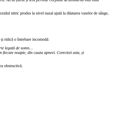
oxidul nitric produs la nivel nazal ajută la dilatarea vaselor de sânge,
și ridică o întrebare incomodă:
orie legată de somn…
 fiecare noapte, din cauza apneei. Corectezi asta, și
ea obstructivă.