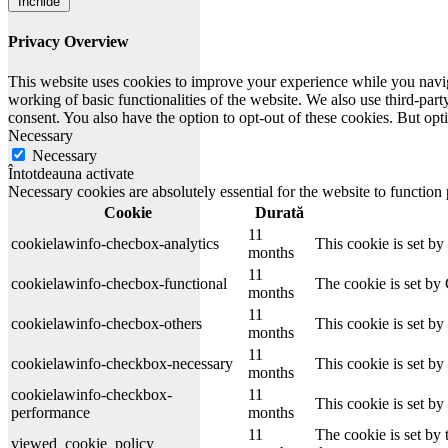
Închide
Privacy Overview
This website uses cookies to improve your experience while you navigat
working of basic functionalities of the website. We also use third-pa
consent. You also have the option to opt-out of these cookies. But op
Necessary
Necessary
Întotdeauna activate
Necessary cookies are absolutely essential for the website to function
Cookie
Durată
11
cookielawinfo-checbox-analytics
This cookie is set b
months
11
cookielawinfo-checbox-functional
The cookie is set by
months
11
cookielawinfo-checbox-others
This cookie is set b
months
11
cookielawinfo-checkbox-necessary
This cookie is set b
months
cookielawinfo-checkbox-
11
This cookie is set b
performance
months
11
The cookie is set by
viewed_cookie_policy