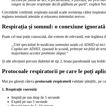
oxigen la fiecare respirație decât gâfâiala pe gură
”, explică Nes
Cercetările confirmă: respirația nazală scade rezistența căilor respirato
reglarea tensiunii arteriale și relaxarea sistemului nervos.
Respirația și somnul: o conexiune ignorată
Poate cel mai puțin cunoscută, dar extrem de relevantă, este legătura 
„Unii specialiști în medicina somnului susțin că ADHD-ul nici
Copilul are ADHD, eșuează la școală, primește tot felul de tera
majoritatea acestor probleme dispar.”
Și alte afecțiuni precum diabetul de tip 2, boala parodontală sau bolile
Protocoale respiratorii pe care le poți apli
Mai jos găsești câteva
protocoale respiratorii
validate științific, pe ca
1. Respirație coerentă
Inspiră pe nas timp de 5 secunde
Expiră pe nas 5 secunde
Repetă timp de 5–10 minute