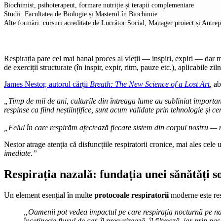
Biochimist, psihoterapeut, formare nutriție și terapii complementare
Studii: Facultatea de Biologie și Masterul în Biochimie.
Alte formări: cursuri acreditate de Lucrător Social, Manager proiect și Antre
Respirația pare cel mai banal proces al vieții — inspiri, expiri — dar m
de exerciții structurate (în inspir, expir, ritm, pauze etc.), aplicabile 
James Nestor, autorul cărții
Breath: The New Science of a Lost Art
, a
„Timp de mii de ani, culturile din întreaga lume au subliniat importanț
respinse ca fiind neștiințifice, sunt acum validate prin tehnologie și 
„Felul în care respirăm afectează fiecare sistem din corpul nostru — n
Nestor atrage atenția că disfuncțiile respiratorii cronice, mai ales cele
imediate.”
Respirația nazală: fundația unei sănătăți s
Un element esențial în multe
protocoale respiratorii
moderne este res
„Oamenii pot vedea impactul pe care respirația nocturnă pe nas,
încetinește fluxul de aer, îl presurizează, îl filtrează, iar prin