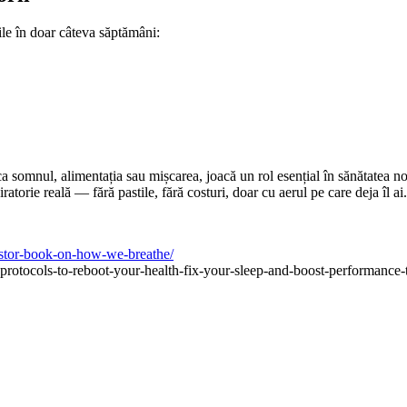
ile în doar câteva săptămâni:
 ca somnul, alimentația sau mișcarea, joacă un rol esențial în sănătatea no
atorie reală — fără pastile, fără costuri, doar cu aerul pe care deja îl ai.
estor-book-on-how-we-breathe/
g-protocols-to-reboot-your-health-fix-your-sleep-and-boost-performance-