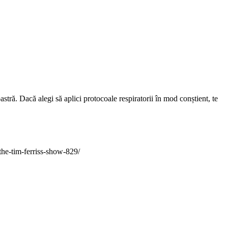
astră. Dacă alegi să aplici protocoale respiratorii în mod conștient, te
the-tim-ferriss-show-829/