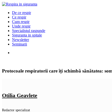
De ce respir
Ce respir
Cum respir
Unde respir
Specialistul raspunde
Siguranta in spitale
Newsletter
Seminarii
Protocoale respiratorii care îți schimbă sănătatea: so
Otilia Geavlete
Redactor specializat