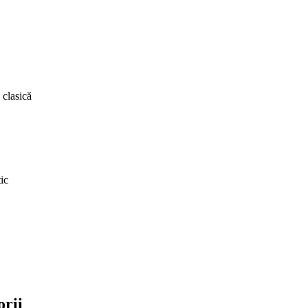
 clasică
ic
orii