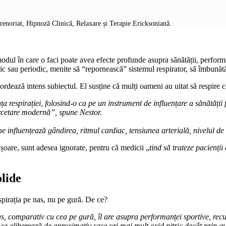
prenoriat, Hipnoză Clinică, Relaxare și Terapie Ericksoniană.
odul în care o faci poate avea efecte profunde asupra sănătății, performan
zilnic sau periodic, menite să “repornească” sistemul respirator, să îmbună
bordează intens subiectul. El susține că mulți oameni au uitat să respire
a respirației, folosind-o ca pe un instrument de influențare a sănătății 
cercetare modernă”, spune Nestor.
e influențează gândirea, ritmul cardiac, tensiunea arterială, nivelul de 
 ușoare, sunt adesea ignorate, pentru că medicii „
tind să trateze pacienții
olide
pirația pe nas, nu pe gură. De ce?
 comparativ cu cea pe gură, îl are asupra performanței sportive, recupe
 nas se eliberează de aproximativ șase ori mai mult oxid nitric decât prin 