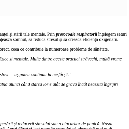
ței și stării tale mentale. Prin
protocoale respiratorii
înțelegem seturi
tățească somnul, să reducă stresul și să crească eficiența oxigenării.
 corect, ceea ce contribuie la numeroase probleme de sănătate.
fizice și mentale. Multe dintre aceste practici străvechi, multă vreme
stres — aș putea continua la nesfârșit.”
 abia atunci când starea lor e atât de gravă încât necesită îngrijiri
rării și reducerii stresului sau a atacurilor de panică. Nasul
gură. Aerul filtrat și lent permite corpului să absoarbă mai mult