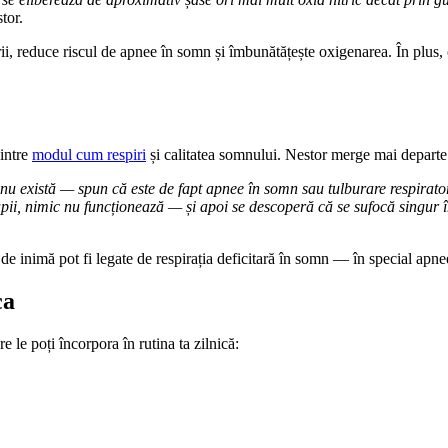
tor.
rii, reduce riscul de apnee în somn și îmbunătățește oxigenarea. În plus, 
dintre
modul cum respiri
și calitatea somnului. Nestor merge mai departe 
 nu există — spun că este de fapt apnee în somn sau tulburare respirat
pii, nimic nu funcționează — și apoi se descoperă că se sufocă singur în
 de inimă pot fi legate de respirația deficitară în somn — în special apne
ca
re le poți încorpora în rutina ta zilnică: