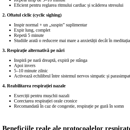
Eficient pentru reglarea ritmului cardiac și scăderea stresului
2. Oftatul ciclic (cyclic sighing)
Inspir normal + un „suspin” suplimentar
Expir lung, complet
Repetă 5 minute
Studiile arată o reducere mai mare a anxietății decât în meditația
3. Respirație alternativă pe nări
Inspiră pe nară dreaptă, expiră pe stânga
Apoi invers
5–10 minute zilnic
Activează echilibrul între sistemul nervos simpatic și parasimpat
4. Reabilitarea respirației nazale
Exerciții pentru mușchii nazali
Corectarea respirației orale cronice
Recomandată în caz de congestie, respirație pe gură în somn
Beneficiile reale ale protocoalelor respirat