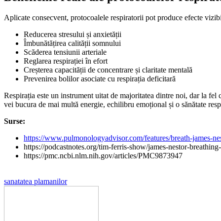
Aplicate consecvent, protocoalele respiratorii pot produce efecte vizib
Reducerea stresului și anxietății
Îmbunătățirea calității somnului
Scăderea tensiunii arteriale
Reglarea respirației în efort
Creșterea capacității de concentrare și claritate mentală
Prevenirea bolilor asociate cu respirația deficitară
Respirația este un instrument uitat de majoritatea dintre noi, dar la fel
vei bucura de mai multă energie, echilibru emoțional și o sănătate respir
Surse:
https://www.pulmonologyadvisor.com/features/breath-james-n
https://podcastnotes.org/tim-ferris-show/james-nestor-breathin
https://pmc.ncbi.nlm.nih.gov/articles/PMC9873947
sanatatea plamanilor