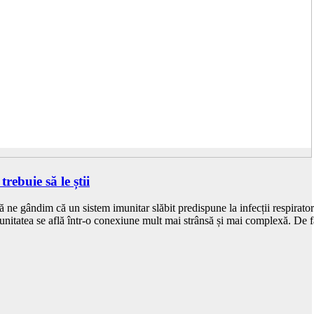
rebuie să le știi
ă ne gândim că un sistem imunitar slăbit predispune la infecții respirato
i imunitatea se află într-o conexiune mult mai strânsă și mai complexă. D