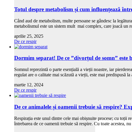
Totul despre metabolism și cum influențează înt
Când aud de metabolism, multe persoane se gândesc la legătura din
metabolismul este un sistem mult mai complex, care joacă un rol
aprilie 25, 2025
De ce respir
Dormim separat! De ce ”divorțul de somn” este ben
Somnul reprezintă o parte esențială a vieții noastre, iar pierder
regulat are o calitate mai scăzută a vieții, este mai predispusă 
martie 12, 2024
De ce respir
De ce animalele și oamenii trebuie să respire? Exp
Respirația este unul dintre cele mai obișnuite procese; cu toții r
întrebarea de ce oamenii trebuie să respire. Cu toate acestea, n